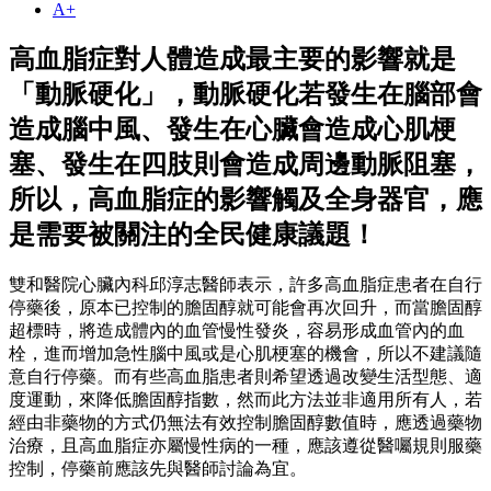
A+
高血脂症對人體造成最主要的影響就是
「動脈硬化」，動脈硬化若發生在腦部會
造成腦中風、發生在心臟會造成心肌梗
塞、發生在四肢則會造成周邊動脈阻塞，
所以，高血脂症的影響觸及全身器官，應
是需要被關注的全民健康議題！
雙和醫院心臟內科邱淳志醫師表示，許多高血脂症患者在自行
停藥後，原本已控制的膽固醇就可能會再次回升，而當膽固醇
超標時，將造成體內的血管慢性發炎，容易形成血管內的血
栓，進而增加急性腦中風或是心肌梗塞的機會，所以不建議隨
意自行停藥。而有些高血脂患者則希望透過改變生活型態、適
度運動，來降低膽固醇指數，然而此方法並非適用所有人，若
經由非藥物的方式仍無法有效控制膽固醇數值時，應透過藥物
治療，且高血脂症亦屬慢性病的一種，應該遵從醫囑規則服藥
控制，停藥前應該先與醫師討論為宜。