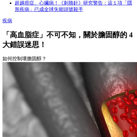
超越癌症、心臟病！《刺胳針》研究警告：這１項「隱
形疾病」已成全球失能頭號殺手
疾病
「高血脂症」不可不知，關於膽固醇的 4
大錯誤迷思！
如何控制壞膽固醇？