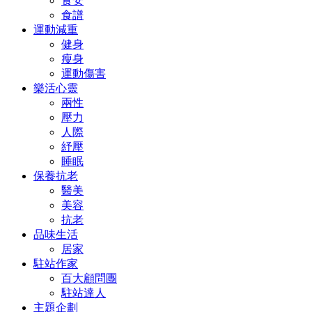
食安
食譜
運動減重
健身
瘦身
運動傷害
樂活心靈
兩性
壓力
人際
紓壓
睡眠
保養抗老
醫美
美容
抗老
品味生活
居家
駐站作家
百大顧問團
駐站達人
主題企劃