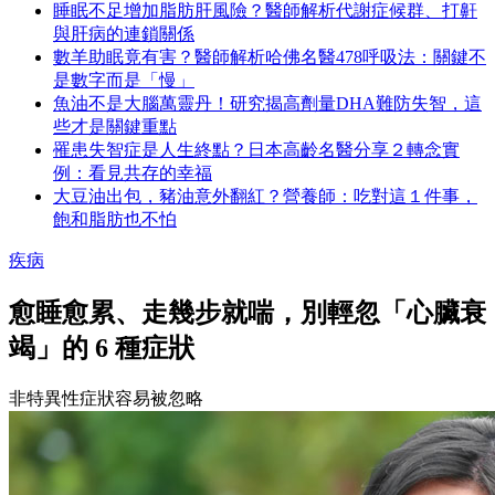
睡眠不足增加脂肪肝風險？醫師解析代謝症候群、打鼾
與肝病的連鎖關係
數羊助眠竟有害？醫師解析哈佛名醫478呼吸法：關鍵不
是數字而是「慢」
魚油不是大腦萬靈丹！研究揭高劑量DHA難防失智，這
些才是關鍵重點
罹患失智症是人生終點？日本高齡名醫分享２轉念實
例：看見共存的幸福
大豆油出包，豬油意外翻紅？營養師：吃對這１件事，
飽和脂肪也不怕
疾病
愈睡愈累、走幾步就喘，別輕忽「心臟衰
竭」的 6 種症狀
非特異性症狀容易被忽略