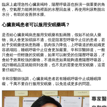
臨床上處理急性心臟衰竭時，陽壓呼吸器也扮演一個重要的角
色，空氣壓力能將肺泡裡面的水壓回血液，再使用利尿劑脫出
水分，有助於改善肺水腫。
心臟衰竭患者可以服用安眠藥嗎？
是否給心臟衰竭病患服用安眠藥有點兩難，假如不給病人藥
物，病人會更加煩躁不適，但是阻塞型呼吸中止症的患者，若
給予安眠藥使病患熟睡，肌肉張力降低，上呼吸道的軟組織更
容易塌陷，睡眠呼吸中止症會更加嚴重。辛和宗醫師道，一般
只會給一些輕微的安眠藥，如果可以耐受的住陽壓呼吸器，才
會給予效果較強的藥物，不過病患如果能夠適應陽壓呼吸器，
或許睡眠品質就能得到改善，也不見的需要使用安眠藥，這需
要仔細評估。
辛和宗醫師強調，心臟衰竭患者若有睡眠呼吸中止或睡眠障
礙，千萬不要自行服用安眠藥，以免造成更多的問題。