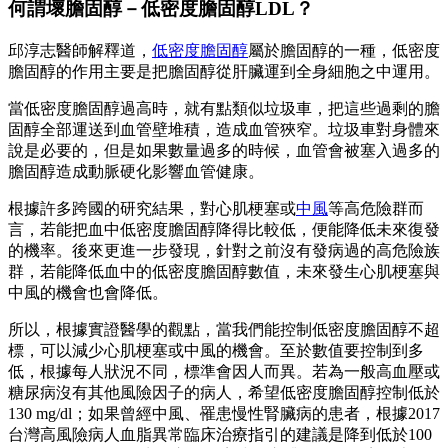
何謂壞膽固醇－低密度膽固醇LDL？
邱淳志醫師解釋道，
低密度膽固醇
屬於膽固醇的一種，低密度
膽固醇的作用主要是把膽固醇從肝臟運到全身細胞之中運用。
當低密度膽固醇過高時，就有點類似垃圾車，把這些過剩的膽
固醇全部運送到血管壁堆積，造成血管狹窄。垃圾車對身體來
說是必要的，但是如果數量過多的時候，血管會被塞入過多的
膽固醇造成動脈硬化影響血管健康。
根據許多跨國的研究結果，對心肌梗塞或
中風
等高危險群而
言，若能把血中低密度膽固醇降得比較低，便能降低未來復發
的機率。後來更進一步發現，針對之前沒有發病過的高危險族
群，若能降低血中的低密度膽固醇數值，未來發生心肌梗塞與
中風的機會也會降低。
所以，根據實證醫學的觀點，當我們能控制低密度膽固醇不超
標，可以減少心肌梗塞或中風的機會。至於數值要控制到多
低，根據每人狀況不同，標準會因人而異。若為一般高血壓或
糖尿病沒有其他風險因子的病人，希望低密度膽固醇控制低於
130 mg/dl；如果曾經中風、罹患慢性腎臟病的患者，根據2017
台灣高風險病人血脂異常臨床治療指引的建議是降到低於100