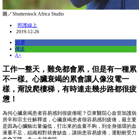
圖／Shutterstock Africa Studio
照護線上
2019-12-26
分享
傳送
A+
工作一整天，難免都會累，但是有一種累
不一樣。心臟衰竭的累會讓人像沒電一
樣，甭說爬樓梯，有時連走幾步路都很疲
憊！
為何心臟衰竭患者容易感到很疲倦呢？亞東醫院心血管加護病
房辛和宗主任解釋道，心臟衰竭患者很容易感到疲倦，最主要
是因為心臟輸出量偏低，打出來的血量不夠，到全身循環的血
液量不足，組織相對就會缺血，讓病患容易疲倦，運動耐受力