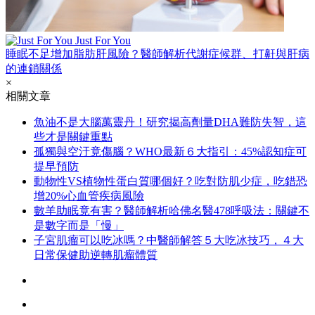
Just For You
睡眠不足增加脂肪肝風險？醫師解析代謝症候群、打鼾與肝病
的連鎖關係
×
相關文章
魚油不是大腦萬靈丹！研究揭高劑量DHA難防失智，這
些才是關鍵重點
孤獨與空汙竟傷腦？WHO最新６大指引：45%認知症可
提早預防
動物性VS植物性蛋白質哪個好？吃對防肌少症，吃錯恐
增20%心血管疾病風險
數羊助眠竟有害？醫師解析哈佛名醫478呼吸法：關鍵不
是數字而是「慢」
子宮肌瘤可以吃冰嗎？中醫師解答５大吃冰技巧，４大
日常保健助逆轉肌瘤體質