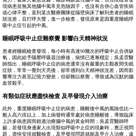
現病患並無其他腦中風常見危險因子，也沒有合併心血管疾病
或心律不整，直到某次醫療團隊從隔壁病床了解到患者的睡眠
狀況差，且打呼大聲，進一步檢查，發現原來是因重度睡眠呼
吸中止症引起的中風。
睡眠呼吸中止症難察覺 影響白天精神狀況
患者經睡眠檢查發現，每小時有高達90幾次的呼吸中止合併缺
氧，因此給予陽壓呼吸器治療後，病情已逐漸穩定；吳孟霓醫
師指出，睡眠呼吸中止症的病患通常沒有嚴重的主觀夜間失眠
症狀，常常一覺到天亮後，卻常感到白天精神狀況差，因而影
響專注力甚至記憶力變差，但卻難以察覺，導致成為沉默的腦
血管殺手。
有類似症狀應盡快檢查 及早發現介入治療
此外，重度睡眠呼吸中止症的病患，睡醒後中風的風險也比一
般人高六倍以上，加上病發時通常處於病患睡醒後，導致臨床
上許多病患因而錯過治療腦中風的黃金時間；吳孟霓醫師呼
籲，若發現身邊家人出現類似呼吸中止症的現象時，應正視問
題，盡快安排就醫檢查，及早發現問題就能及早介入治療，遠