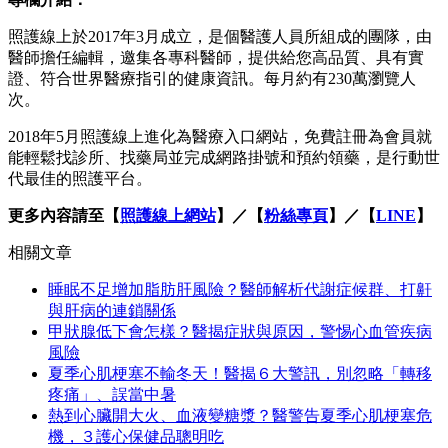
照護線上於2017年3月成立，是個醫護人員所組成的團隊，由
醫師擔任編輯，邀集各專科醫師，提供給您高品質、具有實
證、符合世界醫療指引的健康資訊。每月約有230萬瀏覽人
次。
2018年5月照護線上進化為醫療入口網站，免費註冊為會員就
能輕鬆找診所、找藥局並完成網路掛號和預約領藥，是行動世
代最佳的照護平台。
更多內容請至【
照護線上網站
】／【
粉絲專頁
】／【
LINE
】
相關文章
睡眠不足增加脂肪肝風險？醫師解析代謝症候群、打鼾
與肝病的連鎖關係
甲狀腺低下會怎樣？醫揭症狀與原因，警惕心血管疾病
風險
夏季心肌梗塞不輸冬天！醫揭６大警訊，別忽略「轉移
疼痛」、誤當中暑
熱到心臟開大火、血液變糖漿？醫警告夏季心肌梗塞危
機，３護心保健品聰明吃