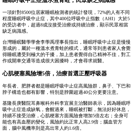
睡眠呼吸中止症溫水煮青蛙，民眾缺乏病識感
一項針對8500位居家睡眠檢測者的統計發現，72%的人有不同
程度睡眠呼吸中止症，其中400位呼吸中止指數（AHI）大於5
的受訪者中，超過8成沒接受治療或持續治療，顯示民眾相當
缺乏病識感。
台灣睡眠醫學學會李學禹理事長指出，睡眠呼吸中止症是慢慢
形成的，屬於一種溫水煮青蛙的模式，通常等到患者家人會覺
得睡眠遭受到極大的干擾，加上患者覺得自己精神不佳，對工
作或開車交通等造成很大困擾時，才會尋求就醫。
心肌梗塞風險增5倍，治療首選正壓呼吸器
年長者、肥胖者都是睡眠呼吸中止症高風險群，鼻子、下巴和
脖子構造也都有影響，特別是脖圍超過40公分更要注意。
基隆長庚醫院耳鼻喉科外科李宜展主治醫師表示，因為睡眠呼
吸中止症造成缺氧，會醒過來，睡眠被打斷，無法好好休息，
持續不接受治療，心肌梗塞方面風險會增加5倍左右；全身可
能也有高血壓的變化，風險約比正常人高2.9倍；腦血管方
面，腦中風機率則是高出常人約1.6倍。