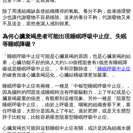
也會下降，走一走就會喘。
除了周邊組織缺血使組織獲得的氧氣、養分不夠，血液循環變
少也讓代謝廢物不容易移除。送來的養分不夠，代謝廢物又來
不及送走，當然會讓人感到很累。
為何心臟衰竭患者可能出現睡眠呼吸中止症、失眠
等睡眠障礙？
「睡眠呼吸中止症可能是心臟衰竭的原因，也是心臟衰竭的結
果，心臟功能不好的病人大約5-10個裡面會有1個患有睡眠障
礙或是睡眠呼吸中止症。」辛和宗醫師道，「
睡眠呼吸中止症
的確會加速心臟衰竭惡化，心臟結構破壞更加嚴重。」
睡眠呼吸中止症有兩種，一種是「中樞型睡眠呼吸中止症」，
因為腦幹的問題造成睡眠時沒有呼吸驅動力，上了年紀或是心
臟衰竭嚴重的病患，有觀察到這種現象。另外一種是「阻塞型
睡眠呼吸中止症」，由於上呼吸道、咽喉的組織會垂下來，塞
住呼吸道，大部分是因為上了年紀、過於肥胖，或是天生體型
脖子比較短，比較容易罹患阻塞型睡眠呼吸中止症。
心臟衰竭也可能與這類睡眠中止症有關，或許是因為組織水腫