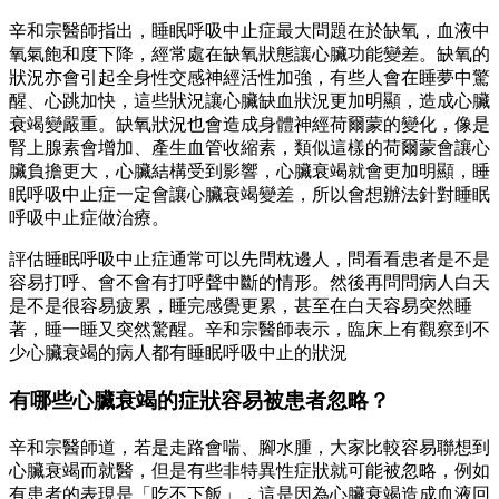
辛和宗醫師指出，睡眠呼吸中止症最大問題在於缺氧，血液中
氧氣飽和度下降，經常處在缺氧狀態讓心臟功能變差。缺氧的
狀況亦會引起全身性交感神經活性加強，有些人會在睡夢中驚
醒、心跳加快，這些狀況讓心臟缺血狀況更加明顯，造成心臟
衰竭變嚴重。缺氧狀況也會造成身體神經荷爾蒙的變化，像是
腎上腺素會增加、產生血管收縮素，類似這樣的荷爾蒙會讓心
臟負擔更大，心臟結構受到影響，心臟衰竭就會更加明顯，睡
眠呼吸中止症一定會讓心臟衰竭變差，所以會想辦法針對睡眠
呼吸中止症做治療。
評估睡眠呼吸中止症通常可以先問枕邊人，問看看患者是不是
容易打呼、會不會有打呼聲中斷的情形。然後再問問病人白天
是不是很容易疲累，睡完感覺更累，甚至在白天容易突然睡
著，睡一睡又突然驚醒。辛和宗醫師表示，臨床上有觀察到不
少心臟衰竭的病人都有睡眠呼吸中止的狀況
有哪些心臟衰竭的症狀容易被患者忽略？
辛和宗醫師道，若是走路會喘、腳水腫，大家比較容易聯想到
心臟衰竭而就醫，但是有些非特異性症狀就可能被忽略，例如
有患者的表現是「吃不下飯」，這是因為心臟衰竭造成血液回