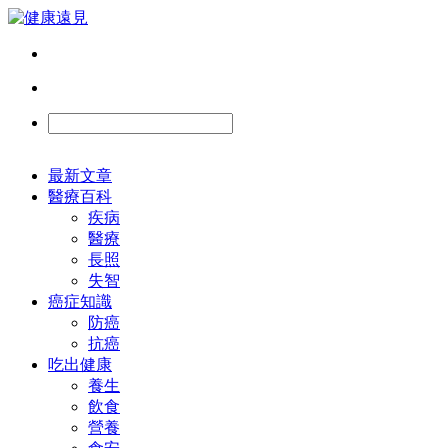
最新文章
醫療百科
疾病
醫療
長照
失智
癌症知識
防癌
抗癌
吃出健康
養生
飲食
營養