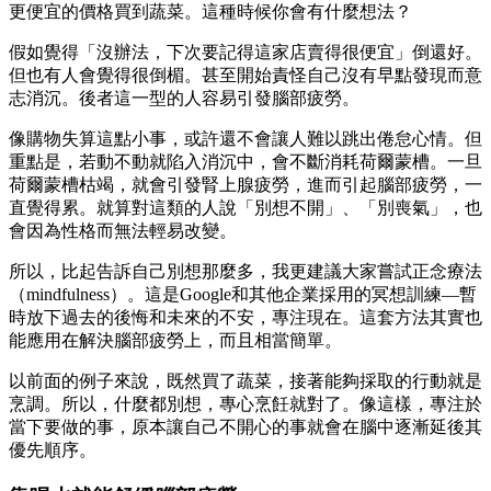
更便宜的價格買到蔬菜。這種時候你會有什麼想法？
假如覺得「沒辦法，下次要記得這家店賣得很便宜」倒還好。
但也有人會覺得很倒楣。甚至開始責怪自己沒有早點發現而意
志消沉。後者這一型的人容易引發腦部疲勞。
像購物失算這點小事，或許還不會讓人難以跳出倦怠心情。但
重點是，若動不動就陷入消沉中，會不斷消耗荷爾蒙槽。一旦
荷爾蒙槽枯竭，就會引發腎上腺疲勞，進而引起腦部疲勞，一
直覺得累。就算對這類的人說「別想不開」、「別喪氣」，也
會因為性格而無法輕易改變。
所以，比起告訴自己別想那麼多，我更建議大家嘗試正念療法
（mindfulness）。這是Google和其他企業採用的冥想訓練—暫
時放下過去的後悔和未來的不安，專注現在。這套方法其實也
能應用在解決腦部疲勞上，而且相當簡單。
以前面的例子來說，既然買了蔬菜，接著能夠採取的行動就是
烹調。所以，什麼都別想，專心烹飪就對了。像這樣，專注於
當下要做的事，原本讓自己不開心的事就會在腦中逐漸延後其
優先順序。