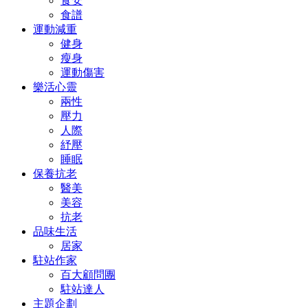
食安
食譜
運動減重
健身
瘦身
運動傷害
樂活心靈
兩性
壓力
人際
紓壓
睡眠
保養抗老
醫美
美容
抗老
品味生活
居家
駐站作家
百大顧問團
駐站達人
主題企劃