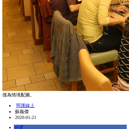
僅為情境配圖。
照護線上
蘇義傑
2020-01-21
分享