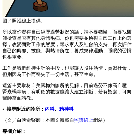
圖／照護線上提供。
所以當你覺得自己經歷過勞狀況的話，請不要猶疑，而要找醫
師檢查是否有其他身體毛病。你也需要並檢視自己工作上的選
擇，改變面對工作的態度，尋求家人及社會的支持、再次評估
自己的興趣、技能、與熱情所在，養成規律運動、睡眠的習慣
也很重要。
工作是我們維持生計的手段，也能讓人投注熱情，貢獻社會，
但別因為工作而喪失了一切生活，甚至生命。
這篇主要取材自美國梅約診所的見解，目前過勞不像高血壓、
腎衰竭等病，有明確的數據能讓人建立診斷，若有疑慮，可向
醫師當面請教。
• 搜尋附近的診所：
內科
、
精神科
（文／白映俞醫師；本圖文轉載自
照護線上
網站）
專欄介紹：