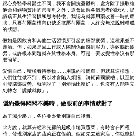
跟心身醫學科醫生不同，我不會開抗憂鬱劑，處方除了攝取維
他命和礦物質用的營養劑之外，還會因應各個患者的狀況，提
議矯正其生活習慣和思考特徵。我認為就算用藥改善一時的症
狀，只要荷爾蒙槽內仍缺乏抗壓荷爾蒙，人終究無法脫離糟糕
的狀態。
假如是因飲食和其他生活習慣所引起的腦部疲勞，這種累並不
難治。但，如果是因工作或人際關係而感到壓力，導致腦部疲
勞，或許根本問題就在於性格本身。可是，要改變性格沒有那
麼簡單。
愛惜自己，積極看待事物……用說的很簡單，但就算這樣想，
人們往往做不到，所以才會陷入煩惱、消耗荷爾蒙槽，以至於
引發腦部疲勞。就算說了「別煩惱比較好」，也沒有人能夠立
刻轉念「說做就做」。
隱約覺得悶悶不樂時，做眼前的事情就對了
為了減少壓力，各位要盡量別讓自己後悔。
比方說，就算去經常光顧的超級市場買蔬菜，有時會在回程
時，發現別家店的蔬菜正在促銷。假如先去這家店，你就能以