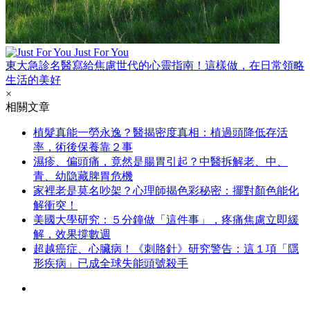
Just For You
東大急診名醫寫給焦慮世代的心靈指南！這樣做，在日常領略
生活的美好
×
相關文章
植髮真能一勞永逸？醫揭密度真相：植過頭降低存活
率，術後保養靠２事
濕疹、偏頭痛，竟然是腸胃引起？中醫拆解老、中、
青、幼隐藏脾胃危機
家裡老是莫名吵架？心理師揭色彩秘密：擺對顏色能化
解衝突！
美國大學研究：５分鐘做「這件事」，疼痛焦慮立即緩
解，效果撐數週
超越癌症、心臟病！《刺胳針》研究警告：這１項「隱
形疾病」已成全球失能頭號殺手