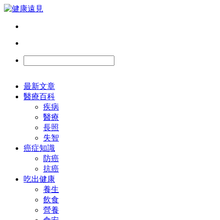
最新文章
醫療百科
疾病
醫療
長照
失智
癌症知識
防癌
抗癌
吃出健康
養生
飲食
營養