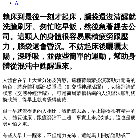
A+
賴床到最後一刻才起床，腦袋還沒清醒就
洗臉刷牙、匆忙吃早飯，然後急著趕去公
司。這類人的身體很容易累積疲勞跟壓
力，腦袋還會昏沉。不妨起床後曬曬太
陽，深呼吸，並做些簡單的運動，幫助身
體從混沌中甦醒過來。
人體會在早上大量分泌皮質醇。這種荷爾蒙扮演著動力開關的
角色，將身體和腦部從睡眠（副交感神經活躍），切換到清醒
狀態（交感神經活躍）。可是荷爾蒙槽枯竭的人沒辦法順利切
換狀態，從早上就會覺得疲倦。
跟一早就覺得累的人相比，我們總以為，早上顯得很有精神的
人，體質健康，跟疲勞沾不上邊，事實上未必如此，這也是疲
勞可怕之處。
有些人早上一醒來，不但精力充沛，還能馬上開始運動或工