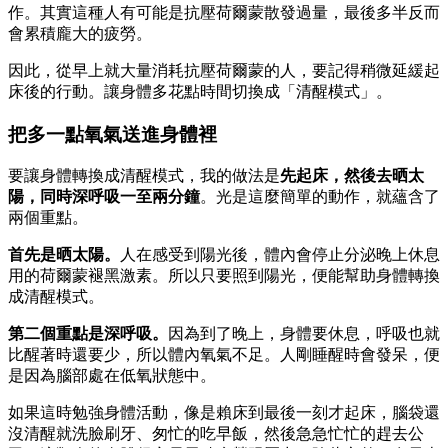
作。其實這種人有可能是抗壓荷爾蒙散發過量，最後多半反而
會累積龐大的疲勞。
因此，從早上就大量消耗抗壓荷爾蒙的人，要記得稍微延緩起
床後的行動。讓身體多花點時間切換成「清醒模式」。
把多一點氧氣送進身體裡
要讓身體轉換成清醒模式，我的做法是
先起床，然後去晒太
陽，同時深呼吸一至兩分鐘
。光是這麼簡單的動作，就蘊含了
兩個重點。
首先是晒太陽。
人在感受到陽光後，體內會停止分泌晚上休息
用的荷爾蒙褪黑激素。所以只要照到陽光，便能幫助身體轉換
成清醒模式。
第二個重點是深呼吸。
因為到了晚上，身體要休息，呼吸也就
比醒著時還要少，所以體內氧氣不足。人剛睡醒時會發呆，便
是因為腦部處在低氧狀態中。
如果這時勉強身體活動，像是賴床到最後一刻才起床，腦袋還
沒清醒就洗臉刷牙、匆忙的吃早飯，然後急急忙忙的趕去公