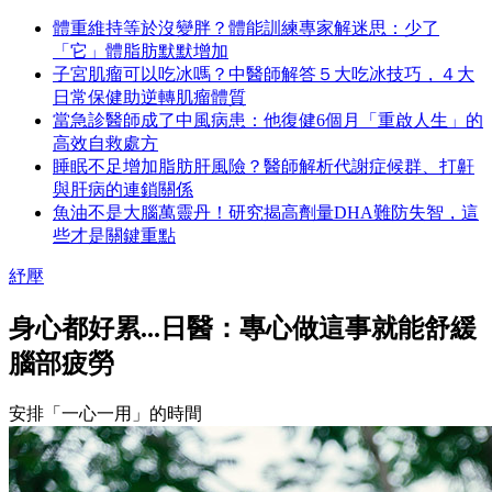
體重維持等於沒變胖？體能訓練專家解迷思：少了
「它」體脂肪默默增加
子宮肌瘤可以吃冰嗎？中醫師解答５大吃冰技巧，４大
日常保健助逆轉肌瘤體質
當急診醫師成了中風病患：他復健6個月「重啟人生」的
高效自救處方
睡眠不足增加脂肪肝風險？醫師解析代謝症候群、打鼾
與肝病的連鎖關係
魚油不是大腦萬靈丹！研究揭高劑量DHA難防失智，這
些才是關鍵重點
紓壓
身心都好累...日醫：專心做這事就能舒緩
腦部疲勞
安排「一心一用」的時間