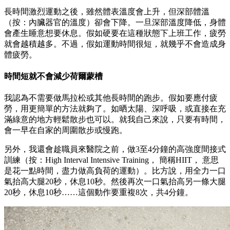
長時間激烈運動之後，雖然體表溫度會上升，但深部體溫
（按：內臟器官的溫度）卻會下降。一旦深部溫度降低，身體
會產生睡意想要休息。假如硬要在這種狀態下上班工作，疲勞
就會越積越多。不過，假如運動時間很短，就幾乎不會造成身
體疲勞。
時間短就不會減少荷爾蒙槽
我認為不需要做馬拉松或其他長時間的跑步。假如要應付疲
勞，用更簡單的方法就夠了。如晒太陽、深呼吸，或直接在充
滿綠意的地方輕鬆散步也可以。就我自己來說，只要有時間，
會一早在自家的周圍散步或慢跑。
另外，我還會趁職員來醫院之前，做3至4分鐘的高強度間接式
訓練（按：High Interval Intensive Training， 簡稱HIIT， 意思
是花一點時間，盡力做高負荷的運動）。比方說，用全力一口
氣抬高大腿20秒，休息10秒。然後再次一口氣抬高另一條大腿
20秒，休息10秒……這個動作要重複8次，共4分鐘。