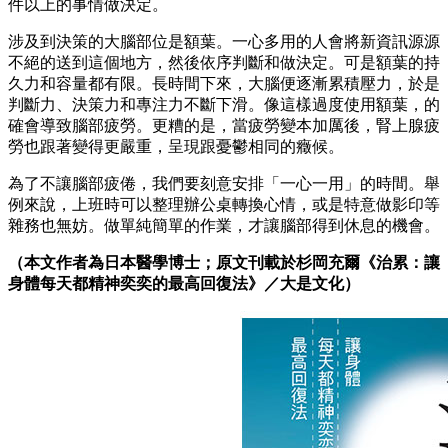
件以上的事情做決定。
涉及到決策的大腦部位是額葉。一心多用的人會將新資訊源源
不絕的送到這個地方，然後依序判斷和做決定。可是額葉的持
久力和容量都有限。長時間下來，大腦便逐漸累積壓力，於是
判斷力、決策力和專注力不斷下滑。像這樣過度使用額葉，的
確會導致腦部疲勞。更糟的是，當疲勞變本加厲後，腎上腺疲
勞也跟著變得更嚴重，呈現跟憂鬱相同的癥候。
為了不讓腦部疲倦，我們要刻意安排「一心一用」的時間。舉
例來說，上班時可以整理辦公桌轉換心情，或是特意做影印等
雜務也無妨。做單純簡單的作業，才讓腦部得到休息的機會。
（本文作者為日本醫學博士；原文刊載於杉岡充爾《治累：讓
身體每天都精神奕奕的最高回復法》／大是文化）