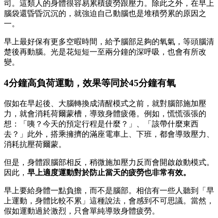
司。這類人的身體很容易累積疲勞跟壓力。除此之外，在早上
腦袋還昏昏沉沉的，就強迫自己動腦也是堆積勞累的原因之
一。
早上最好保有更多空暇時間，給予腦部足夠的氧氣，等頭腦清
楚後再動腦。光是花短短一至兩分鐘的深呼吸，也會有所改
變。
4分鐘高負荷運動，效果等同於45分鐘有氧
假如在早起後、大腦轉換成清醒模式之前，就對腦部施加壓
力，就會消耗荷爾蒙槽，導致身體疲倦。例如，慌慌張張的
想：「咦？今天的預定行程是什麼？」、「該帶什麼東西
去？」此外，搭乘擁擠的滿座電車上、下班，都會導致壓力、
消耗抗壓荷爾蒙。
但是，身體跟腦部相反，稍微施加壓力反而會開啟啟動模式。
因此，
早上適度運動對於防止當天的疲勞也非常有效。
早上要給身體一點負擔，而不是腦部。相信有一些人聽到「早
上運動，身體比較不累」這種說法，會感到不可思議。當然，
假如運動過於激烈，只會單純導致身體疲勞。