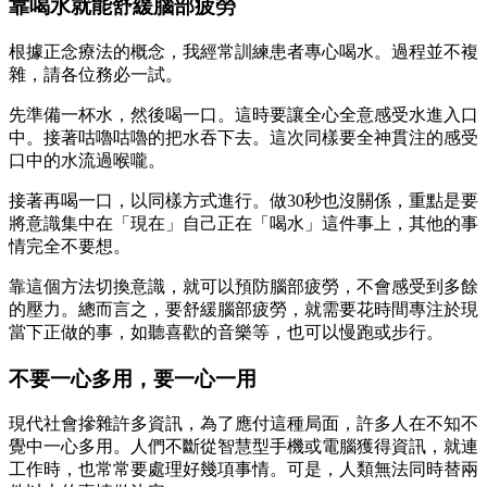
靠喝水就能舒緩腦部疲勞
根據正念療法的概念，我經常訓練患者專心喝水。過程並不複
雜，請各位務必一試。
先準備一杯水，然後喝一口。這時要讓全心全意感受水進入口
中。接著咕嚕咕嚕的把水吞下去。這次同樣要全神貫注的感受
口中的水流過喉嚨。
接著再喝一口，以同樣方式進行。做30秒也沒關係，重點是要
將意識集中在「現在」自己正在「喝水」這件事上，其他的事
情完全不要想。
靠這個方法切換意識，就可以預防腦部疲勞，不會感受到多餘
的壓力。總而言之，要舒緩腦部疲勞，就需要花時間專注於現
當下正做的事，如聽喜歡的音樂等，也可以慢跑或步行。
不要一心多用，要一心一用
現代社會摻雜許多資訊，為了應付這種局面，許多人在不知不
覺中一心多用。人們不斷從智慧型手機或電腦獲得資訊，就連
工作時，也常常要處理好幾項事情。可是，人類無法同時替兩