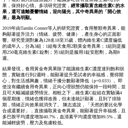
果，保持好心情。多項研究證實，
經常攝取富含維生素C的水
果，還可遠離憂鬱情緒，迎向陽光，其中奇異果的「開心效
果」最為明顯。
2019年由Tamlin Conner等人的研究證實，食用整顆奇異果，能
夠顯著提升活力（情緒、疲勞、健康），產生身心的正面影
響。研究受測對象為128名18至35歲，體內維生素C濃度偏低
的成年人，分為3組：1組每天食用2顆黃金奇異果；1組則是服
用250毫克維生素C錠劑；另1組則是服用1錠安慰劑，為期8
週。
結果發現，食用黃金奇異果除了能讓維生素C濃度達到飽和狀
態，實驗進行到2週時，能顯著提升受試者的幸福感，覺得開
心，對生活感興趣，情緒干擾分數顯著降低（p=0.033）。即
使沒有繼續食用奇異果，正向心理狀態仍能保持一段時間，並
且可大幅減緩疲勞情況。相較之下，維生素C錠組在實驗滿4
個星期後，情緒也獲得改善，但未達統計顯著，且到了排除
期，情緒正向效果就消失了。 陳志道說，「天然的要比化學
合成還要好」，直接攝取黃金奇異果，能顯著提升幸福感，且
多巴胺平均濃度增加40.7%，血清素平均濃度增加89.5%，還
能減輕疲勞，壓力及焦慮較低。