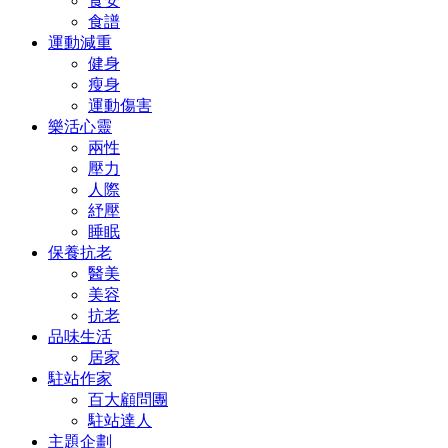
食安
食譜
運動減重
健身
瘦身
運動傷害
樂活心靈
兩性
壓力
人際
紓壓
睡眠
保養抗老
醫美
美容
抗老
品味生活
居家
駐站作家
百大顧問團
駐站達人
主題企劃