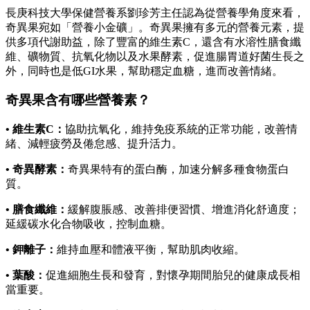
長庚科技大學保健營養系劉珍芳主任認為從營養學角度來看，
奇異果宛如「營養小金礦」。奇異果擁有多元的營養元素，提
供多項代謝助益，除了豐富的維生素C，還含有水溶性膳食纖
維、礦物質、抗氧化物以及水果酵素，促進腸胃道好菌生長之
外，同時也是低GI水果，幫助穩定血糖，進而改善情緒。
奇異果含有哪些營養素？
•
維生素C：
協助抗氧化，維持免疫系統的正常功能，改善情
緒、減輕疲勞及倦怠感、提升活力。
•
奇異酵素：
奇異果特有的蛋白酶，加速分解多種食物蛋白
質。
•
膳食纖維：
緩解腹脹感、改善排便習慣、增進消化舒適度；
延緩碳水化合物吸收，控制血糖。
•
鉀離子：
維持血壓和體液平衡，幫助肌肉收縮。
•
葉酸：
促進細胞生長和發育，對懷孕期間胎兒的健康成長相
當重要。