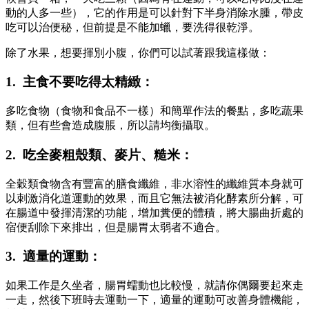
動的人多一些），它的作用是可以針對下半身消除水腫，帶皮
吃可以治便秘，但前提是不能加蠟，要洗得很乾淨。
除了水果，想要揮別小腹，你們可以試著跟我這樣做：
1. 主食不要吃得太精緻：
多吃食物（食物和食品不一樣）和簡單作法的餐點，多吃蔬果
類，但有些會造成腹脹，所以請均衡攝取。
2. 吃全麥粗殼類、麥片、糙米：
全穀類食物含有豐富的膳食纖維，非水溶性的纖維質本身就可
以刺激消化道運動的效果，而且它無法被消化酵素所分解，可
在腸道中發揮清潔的功能，增加糞便的體積，將大腸曲折處的
宿便刮除下來排出，但是腸胃太弱者不適合。
3. 適量的運動：
如果工作是久坐者，腸胃蠕動也比較慢，就請你偶爾要起來走
一走，然後下班時去運動一下，適量的運動可改善身體機能，