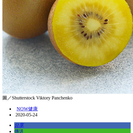
圖／Shutterstock Viktory Panchenko
NOW健康
2020-05-24
分享
傳送