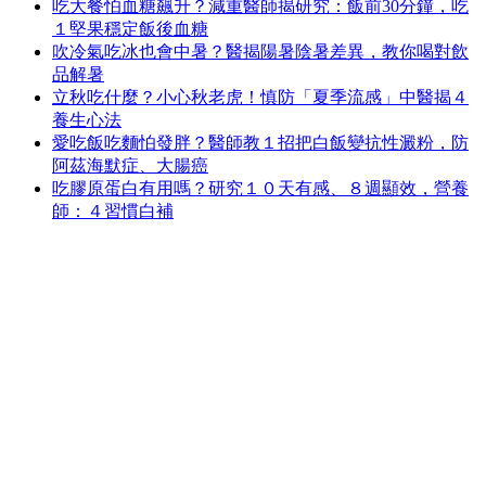
吃大餐怕血糖飆升？減重醫師揭研究：飯前30分鐘，吃
１堅果穩定飯後血糖
吹冷氣吃冰也會中暑？醫揭陽暑陰暑差異，教你喝對飲
品解暑
立秋吃什麼？小心秋老虎！慎防「夏季流感」中醫揭４
養生心法
愛吃飯吃麵怕發胖？醫師教１招把白飯變抗性澱粉，防
阿茲海默症、大腸癌
吃膠原蛋白有用嗎？研究１０天有感、８週顯效，營養
師：４習慣白補