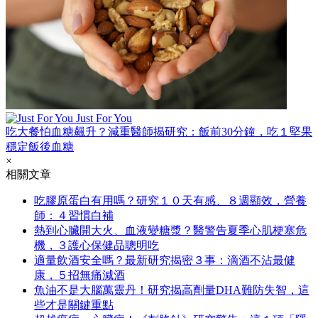
Just For You
吃大餐怕血糖飆升？減重醫師揭研究：飯前30分鐘，吃１堅果
穩定飯後血糖
×
相關文章
吃膠原蛋白有用嗎？研究１０天有感、８週顯效，營養
師：４習慣白補
熱到心臟開大火、血液變糖漿？醫警告夏季心肌梗塞危
機，３護心保健品聰明吃
適量飲酒安全嗎？最新研究揭密３事：滴酒不沾最健
康，５招無痛減酒
魚油不是大腦萬靈丹！研究揭高劑量DHA難防失智，這
些才是關鍵重點