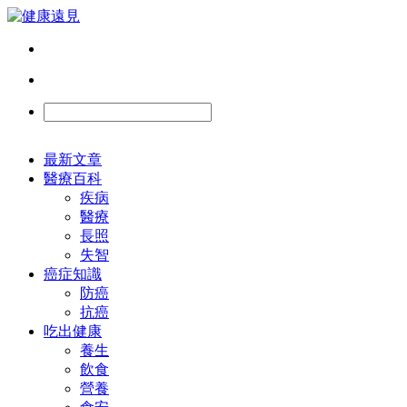
最新文章
醫療百科
疾病
醫療
長照
失智
癌症知識
防癌
抗癌
吃出健康
養生
飲食
營養