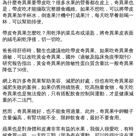
為什麼奇異果要帶皮吃？很多水果的營養都在皮上，奇異果也
是，帶皮吃才能攝取完整膳食纖維。如果不想吃，可以將帶皮
奇異果加半杯水，倒進果汁機中打成果汁，每天吃早餐前喝一
杯，可以幫助排便。
帶皮奇異果怎麼吃？用乾淨的菜瓜布或湯匙，將奇異果皮表面
的絨毛刷乾淨後，切一切吃。
爸爸得肝癌時，醫生也建議他吃帶皮奇異果。如果吃奇異果會
過敏，可以改吃黃金奇異果，國外《過敏及臨床免疫學期刊》
研究報告指出，黃金奇異果的致敏性蛋白質含量比一般奇異果
降低了50倍。
網上有許多奇異果幫助美容、減肥的好處，但也有吃奇異果卻
減肥失敗的案例，如果仍舊持續熬夜、吃高熱量食物，每天吃
奇異果也是無法瘦的，只有搭配飲食控制與運動，才是健康減
重的不二法門。
然而，奇異果雖好，也不能食用過量。此外，奇異果中鉀離子
含量偏高，有腎功能不全、限鉀飲食者，最好不要食用。
蘋果也是對身體和皮膚非常有益的水果，我個人很愛吃，有時
候會買一箱，一天吃三顆（因為有在運動，可以吃得比沒在運