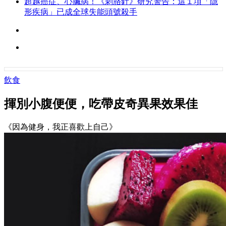
超越癌症、心臟病！《刺胳針》研究警告：這１項「隱
形疾病」已成全球失能頭號殺手
飲食
揮別小腹便便，吃帶皮奇異果效果佳
《因為健身，我正喜歡上自己》