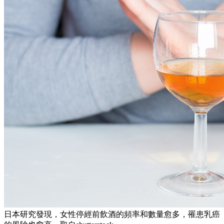
日本研究發現，女性停經前飲酒的頻率和數量愈多，罹患乳癌