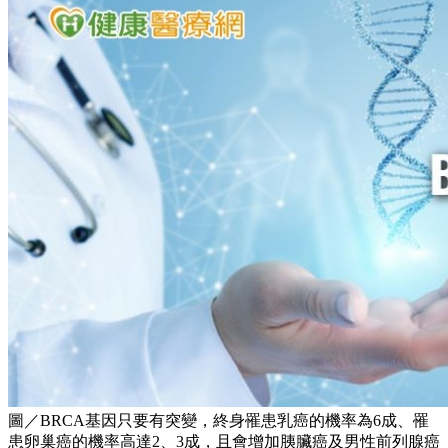
圖／BRCA基因只要有突變，終身罹患乳癌的機率為6成、罹
患卵巢癌的機率高達2、3成，且會增加胰臟癌及男性前列腺癌