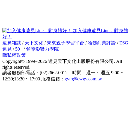
加入健康遠見Line，對身體
好！
遠見雜誌
/
天下文化
/
未來親子學習平台
/
哈佛商業評論
/
ESG
遠見
/
50+
/
領導影響力學院
隱私權政策
Copyright© 1999~2026 遠見天下文化出版股份有限公司. All
rights reserved.
讀者服務部電話：(02)2662-0012 時間：週一 ~ 週五 9:00 ~
12:30;13:30 ~ 17:00 服務信箱：
gvm@cwgv.com.tw