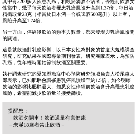
其中有2200多人罹患乳癌，相較於滴酒不沾者，停經前飲酒女
性當中，幾乎每天飲酒者罹患乳癌風險升高到1.37倍，每日酒
精攝取量23克（相當於日本酒一合或啤酒500毫升）以上者，
風險升高至1.74倍。
另一方面，停經後飲酒的頻率與數量，都未發現與乳癌風險間
的關連。
這是就飲酒對乳癌影響，以日本女性為對象的首度大規模調查
研究，研究結果在國際專業期刊發表。研究團隊表示，為預防
乳癌，從年輕時開始節制飲酒至關重要。
執行調查研究的愛知縣癌症中心預防研究領域負責人松尾惠太
郎表示，已知肥胖會讓罹患乳癌風險增至約1.5倍，如今明瞭
飲酒的影響比肥胖還大。知悉女性停經前飲酒會升高罹患乳癌
風險，希望能減少飲酒量並接受篩檢。
提醒您：
－飲酒勿開車！飲酒過量有害健康－
－未滿18歲者禁止飲酒－