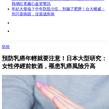
熱潮紅竟藏心血管警訊
年紀大發福？中年防肌少症，別漏了肥胖！台大權威：
別只當病因，沒當成疾病
防癌
預防乳癌年輕就要注意！日本大型研究：
女性停經前飲酒，罹患乳癌風險升高