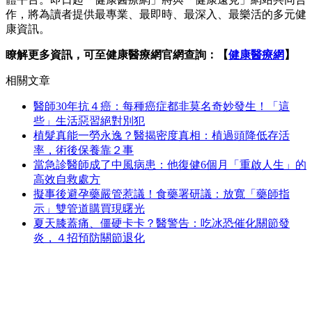
作，將為讀者提供最專業、最即時、最深入、最樂活的多元健
康資訊。
瞭解更多資訊，可至健康醫療網官網查詢：【
健康醫療網
】
相關文章
醫師30年抗４癌：每種癌症都非莫名奇妙發生！「這
些」生活惡習絕對別犯
植髮真能一勞永逸？醫揭密度真相：植過頭降低存活
率，術後保養靠２事
當急診醫師成了中風病患：他復健6個月「重啟人生」的
高效自救處方
擬事後避孕藥嚴管惹議！食藥署研議：放寬「藥師指
示」雙管道購買現曙光
夏天膝蓋痛、僵硬卡卡？醫警告：吃冰恐催化關節發
炎，４招預防關節退化