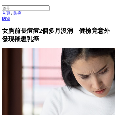
首頁
/
防癌
防癌
女胸前長痘痘2個多月沒消 健檢竟意外
發現罹患乳癌