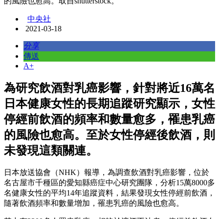
的風險也愈高。取自shutterstock。
中央社
2021-03-18
分享
傳送
A+
為研究飲酒對乳癌影響，針對將近16萬名
日本健康女性的長期追蹤研究顯示，女性
停經前飲酒的頻率和數量愈多，罹患乳癌
的風險也愈高。至於女性停經後飲酒，則
未發現這類關連。
日本放送協會（NHK）報導，為調查飲酒對乳癌影響，位於
名古屋市千種區的愛知縣癌症中心研究團隊，分析15萬8000多
名健康女性的平均14年追蹤資料，結果發現女性停經前飲酒，
隨著飲酒頻率和數量增加，罹患乳癌的風險也愈高。