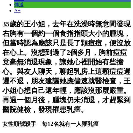
傳送
A+
35歲的王小姐，去年在洗澡時無意間發現
右胸有一個約一個食指指頭大小的腫塊，
但當時認為應該只是長了顆痘痘，便沒放
在心上。沒想到過了2個多月，胸前痘痘
竟毫無消退現象，讓她心裡開始有些擔
心。與友人聊天，聊起乳房上這顆痘痘遲
遲不退，朋友建議她應儘速就醫檢查，王
小姐心想自己還年輕，應該沒那麼嚴重。
再過一個月後，腫塊仍未消退，才趕緊到
醫院健檢，發現罹患乳癌。
女性頭號殺手 每12名就有一人罹乳癌