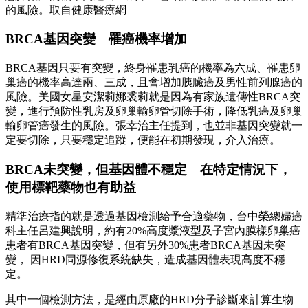
的風險。取自健康醫療網
BRCA基因突變 罹癌機率增加
BRCA基因只要有突變，終身罹患乳癌的機率為六成、罹患卵
巢癌的機率高達兩、三成，且會增加胰臟癌及男性前列腺癌的
風險。美國女星安潔莉娜裘莉就是因為有家族遺傳性BRCA突
變，進行預防性乳房及卵巢輸卵管切除手術，降低乳癌及卵巢
輸卵管癌發生的風險。張幸治主任提到，也並非基因突變就一
定要切除，只要穩定追蹤，便能在初期發現，介入治療。
BRCA未突變，但基因體不穩定 在特定情況下，
使用標靶藥物也有助益
精準治療指的就是透過基因檢測給予合適藥物，台中榮總婦癌
科主任呂建興說明，約有20%高度漿液型及子宮內膜樣卵巢癌
患者有BRCA基因突變，但有另外30%患者BRCA基因未突
變， 因HRD同源修復系統缺失，造成基因體表現高度不穩
定。
其中一個檢測方法，是經由原廠的HRD分子診斷來計算生物