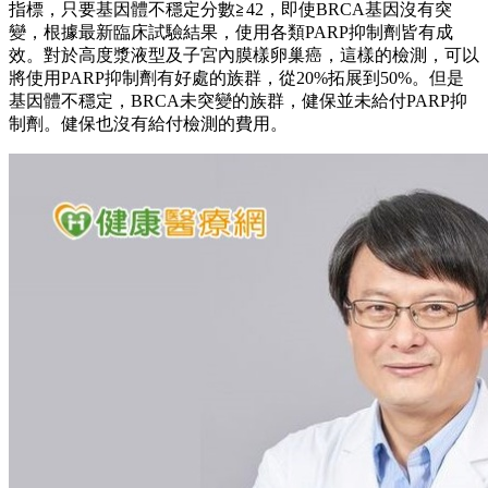
指標，只要基因體不穩定分數≧42，即使BRCA基因沒有突
變，根據最新臨床試驗結果，使用各類PARP抑制劑皆有成
效。對於高度漿液型及子宮內膜樣卵巢癌，這樣的檢測，可以
將使用PARP抑制劑有好處的族群，從20%拓展到50%。但是
基因體不穩定，BRCA未突變的族群，健保並未給付PARP抑
制劑。健保也沒有給付檢測的費用。