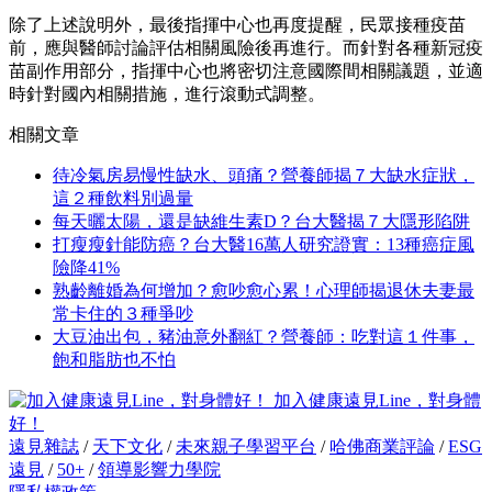
除了上述說明外，最後指揮中心也再度提醒，民眾接種疫苗
前，應與醫師討論評估相關風險後再進行。而針對各種新冠疫
苗副作用部分，指揮中心也將密切注意國際間相關議題，並適
時針對國內相關措施，進行滾動式調整。
相關文章
待冷氣房易慢性缺水、頭痛？營養師揭７大缺水症狀，
這２種飲料別過量
每天曬太陽，還是缺維生素D？台大醫揭７大隱形陷阱
打瘦瘦針能防癌？台大醫16萬人研究證實：13種癌症風
險降41%
熟齡離婚為何增加？愈吵愈心累！心理師揭退休夫妻最
常卡住的３種爭吵
大豆油出包，豬油意外翻紅？營養師：吃對這１件事，
飽和脂肪也不怕
加入健康遠見Line，對身體
好！
遠見雜誌
/
天下文化
/
未來親子學習平台
/
哈佛商業評論
/
ESG
遠見
/
50+
/
領導影響力學院