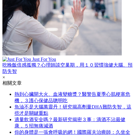
Just For You
吃晚飯倍感孤獨？心理師談空巢期，用１０習慣強健大腦、預
防失智
×
相關文章
熱到心臟開大火、血液變糖漿？醫警告夏季心肌梗塞危
機，３護心保健品聰明吃
魚油不是大腦萬靈丹！研究揭高劑量DHA難防失智，這
些才是關鍵重點
適量飲酒安全嗎？最新研究揭密３事：滴酒不沾最健
康，５招無痛減酒
你的身體是一張會呼吸的網！國際羅夫治療師：久坐全