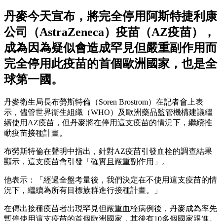
丹麥今天宣布，將完全停用阿斯特捷利康
公司（AstraZeneca）疫苗（AZ疫苗），
成為因為疑似會造成罕見但嚴重副作用而
完全停用此疫苗的首個歐洲國家，也是全
球第一國。
丹麥衛生局長布勞斯特倫（Soren Brostrom）在記者會上表
示，儘管世界衛生組織（WHO）及歐洲藥品監管機構建議繼
續使用AZ疫苗，但丹麥將在停用這支疫苗的情況下，繼續推
動疫苗接種計畫。
布勞斯特倫在聲明中指出，針對AZ疫苗引發血栓的調查結果
顯示，這支疫苗會引發「確實且嚴重副作用」。
他表示：「經過全盤考量後，我們決定在不使用這支疫苗的情
況下，繼續為所有目標族群進行接種計畫。」
在傳出接種疫苗者出現罕見但嚴重血栓病例後，丹麥成為率先
暫停使用這支疫苗的首個歐洲國家，其後有10多個國家跟進。