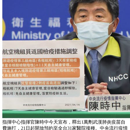
指揮中心指揮官陳時中今天宣布，釋出1萬劑武漢肺炎疫苗自
費施打，21日起開放預約至全台31家醫院接種。中央流行疫情