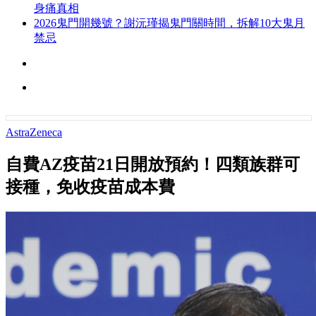
身痛真相
2026鬼門開幾號？謝沅瑾揭鬼門關時間，拆解10大鬼月
禁忌
AstraZeneca
自費AZ疫苗21日開放預約！四類族群可
接種，免收疫苗成本費