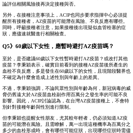
論評估相關風險後再決定接種與否。
另外，在接種注意事項上，ACIP也同步要求指揮中心必須提
醒所有接種者，AZ疫苗的可能潛在風險、不良反應有哪些。
同時，呼籲接種者注意，如果接種後出現疑似血管栓塞的症
狀，應儘速就醫進行相關檢查。
Q5》60歲以下女性，應暫時避打AZ疫苗嗎？
至於，是否建議60歲以下女性暫時避打AZ疫苗？或改打其他
疫苗？李秉穎表示，確實目前看到的接種AZ疫苗後所產生的
血栓不良反應，多是發生在60歲以下的女性，且現階段醫界也
不確定為什麼會造成上述性別與年齡上的差異。
不過，李秉穎強調，不論民眾性別與年齡為何，新冠病毒的威
脅仍舊遠大於AZ疫苗血栓副作用百萬分之發生率的可能不良
影響。因此，ACIP討論認為，在台灣AZ疫苗接種上，不會特
別針對接種年齡與性別進行限制。
但李秉穎也提醒女性朋友，尤其較年輕者，仍必須知道AZ疫
苗的可能潛在風險。且需瞭解，萬一出現這種機率為百萬分之
多少的血栓形成時，會有哪些可能症狀，出現哪些症狀時需儘