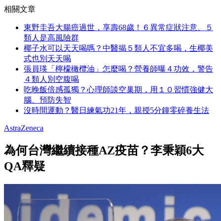
相關文章
東野圭吾大腸癌過世，享壽68歲！６異常症狀注意、５
類人是高風險群
椰子水可以天天喝嗎？中醫揭５類人不宜多喝，生椰美
式也別天天喝
張員瑛「檸檬橄欖油」怎麼喝？營養師曝４功效，警告
４類人別空腹喝
吃晚飯倍感孤獨？心理師談空巢期，用１０習慣強健大
腦、預防失智
沒時間運動？醫日練氣功21年，親授5分鐘零碎養生法
AstraZeneca
為何台灣繼續接種AZ疫苗？李秉穎6大
QA釋疑