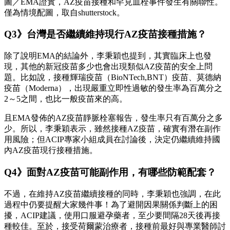
圖／EMA證實，AZ疫苗接種和罕見血栓事件發生有關聯性。
僅為情境配圖，取自shutterstock。
Q3》台灣是否繼續維持現行AZ疫苗接種措施？
除了說明EMA的結論外，李秉穎也提到，其實臨床上也發
現，其他的新冠疫苗多少也會出現類似AZ疫苗的安全上問
題。比如說，接種輝瑞疫苗（BioNTech,BNT）疫苗、莫德納
疫苗（Moderna），出現嚴重立即性過敏的發生率為百萬分之
2～5之間，也比一般疫苗來的高。
且EMA發佈的AZ疫苗靜脈栓塞報告，發生率只有百萬分之多
少。所以，李秉穎表示，雖然接種AZ疫苗，確實有潛在副作
用風險；但ACIP專家小組成員在討論後，決定仍繼續維持國
內AZ疫苗現行接種措施。
Q4》面對AZ疫苗可能副作用，有哪些防範配套？
不過，在維持AZ疫苗繼續接種的同時，李秉穎也強調，在此
過程中仍要提醒大家幾件事！為了避開因果關係判斷上的困
擾，ACIP建議，使用口服避孕藥者，至少要間隔28天後再接
種較佳。至於，接受荷爾蒙治療者，接種前最好與專業醫師討