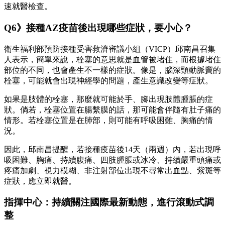
速就醫檢查。
Q6》接種AZ疫苗後出現哪些症狀，要小心？
衛生福利部預防接種受害救濟審議小組（VICP）邱南昌召集
人表示，簡單來說，栓塞的意思就是血管被堵住，而根據堵住
部位的不同，也會產生不一樣的症狀。像是，腦深頸動脈竇的
栓塞，可能就會出現神經學的問題，產生意識改變等症狀。
如果是肢體的栓塞，那麼就可能於手、腳出現肢體腫脹的症
狀。倘若，栓塞位置在腸繫膜的話，那可能會伴隨有肚子痛的
情形。若栓塞位置是在肺部，則可能有呼吸困難、胸痛的情
況。
因此，邱南昌提醒，若接種疫苗後14天（兩週）內，若出現呼
吸困難、胸痛、持續腹痛、四肢腫脹或冰冷、持續嚴重頭痛或
疼痛加劇、視力模糊、非注射部位出現不尋常出血點、紫斑等
症狀，應立即就醫。
指揮中心：持續關注國際最新動態，進行滾動式調
整