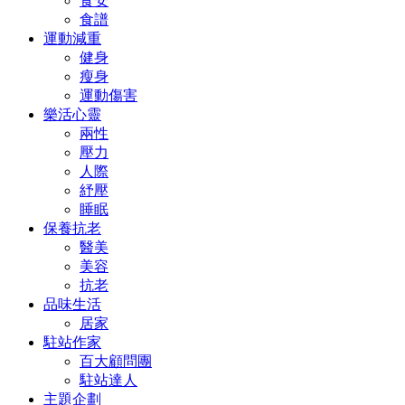
食安
食譜
運動減重
健身
瘦身
運動傷害
樂活心靈
兩性
壓力
人際
紓壓
睡眠
保養抗老
醫美
美容
抗老
品味生活
居家
駐站作家
百大顧問團
駐站達人
主題企劃