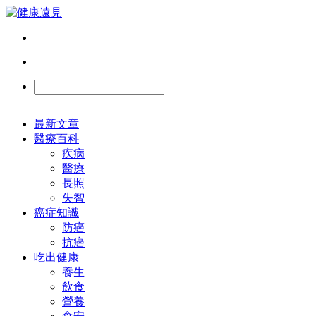
最新文章
醫療百科
疾病
醫療
長照
失智
癌症知識
防癌
抗癌
吃出健康
養生
飲食
營養