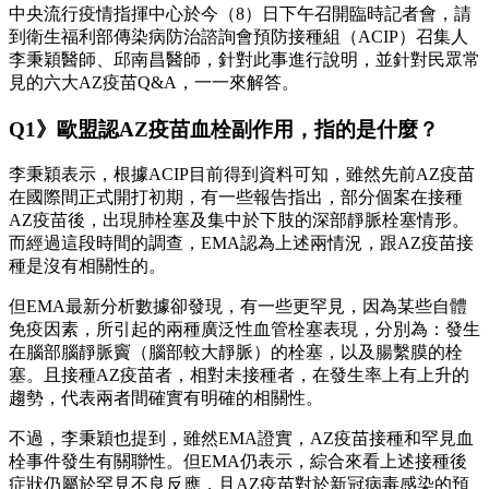
中央流行疫情指揮中心於今（8）日下午召開臨時記者會，請
到衛生福利部傳染病防治諮詢會預防接種組（ACIP）召集人
李秉穎醫師、邱南昌醫師，針對此事進行說明，並針對民眾常
見的六大AZ疫苗Q&A，一一來解答。
Q1》歐盟認AZ疫苗血栓副作用，指的是什麼？
李秉穎表示，根據ACIP目前得到資料可知，雖然先前AZ疫苗
在國際間正式開打初期，有一些報告指出，部分個案在接種
AZ疫苗後，出現肺栓塞及集中於下肢的深部靜脈栓塞情形。
而經過這段時間的調查，EMA認為上述兩情況，跟AZ疫苗接
種是沒有相關性的。
但EMA最新分析數據卻發現，有一些更罕見，因為某些自體
免疫因素，所引起的兩種廣泛性血管栓塞表現，分別為：發生
在腦部腦靜脈竇（腦部較大靜脈）的栓塞，以及腸繫膜的栓
塞。且接種AZ疫苗者，相對未接種者，在發生率上有上升的
趨勢，代表兩者間確實有明確的相關性。
不過，李秉穎也提到，雖然EMA證實，AZ疫苗接種和罕見血
栓事件發生有關聯性。但EMA仍表示，綜合來看上述接種後
症狀仍屬於罕見不良反應，且AZ疫苗對於新冠病毒感染的預