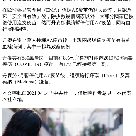
在歐盟藥品管理局（EMA）強調AZ疫苗仍利大於弊，且認為
它「安全且有效」後，除少數幾個國家以外，大部分國家已恢
復使用這支疫苗。然而丹麥卻繼續暫停使用AZ疫苗，同時自
行展開調查。
丹麥在逾14萬人接種AZ疫苗後，出現兩起與這支疫苗有關的
血栓病例，其中一起為致命病例。
丹麥共有580萬居民，目前有8%已完整施打兩劑2019冠狀病毒
疾病（COVID-19）疫苗，有17%已經接種第一劑。
丹麥於3月暫停使用AZ疫苗後，繼續施打輝瑞（Pfizer）及莫
德納（Moderna）疫苗。
本文轉載自2021.04.14
「中央社
」
，僅反映作者意見，不代表
本社立場。