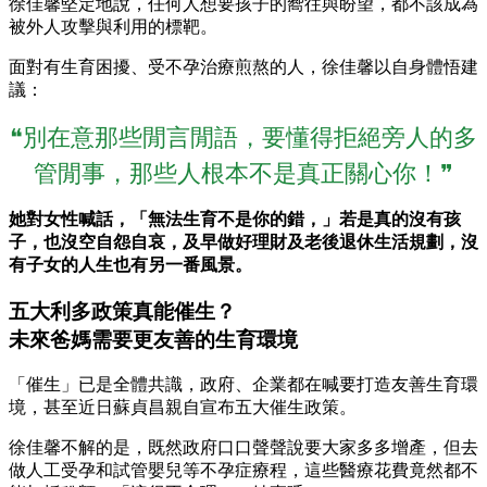
徐佳馨堅定地說，任何人想要孩子的嚮往與盼望，都不該成為
被外人攻擊與利用的標靶。
面對有生育困擾、受不孕治療煎熬的人，徐佳馨以自身體悟建
議：
❝別在意那些閒言閒語，要懂得拒絕旁人的多
管閒事，那些人根本不是真正關心你！❞
她對女性喊話，「無法生育不是你的錯，」若是真的沒有孩
子，也沒空自怨自哀，及早做好理財及老後退休生活規劃，沒
有子女的人生也有另一番風景。
五大利多政策真能催生？
未來爸媽需要更友善的生育環境
「催生」已是全體共識，政府、企業都在喊要打造友善生育環
境，甚至近日蘇貞昌親自宣布五大催生政策。
徐佳馨不解的是，既然政府口口聲聲說要大家多多增產，但去
做人工受孕和試管嬰兒等不孕症療程，這些醫療花費竟然都不