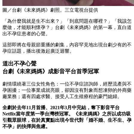
圖／台劇《未來媽媽》劇照。三立電視台提供
「為什麼我就是生不出來？」「到底問題在哪裡？」「我該怎
麼做，才能順利懷孕？」台劇《未來媽媽》的第一幕，直白道
出不孕症患者的心聲。
這部即將在母親節重播的劇集，內容罕見地出現台劇少有的不
孕症話題，播出後激起廣泛迴響。
道出不孕心聲
台劇《未來媽媽》成影音平台首季冠軍
劇情環繞著三位女性角色：一位不孕症諮詢師，經歷流產與不
孕困擾；一位事業成就亮眼，卻因沒有對象而想凍卵的外商藥
廠業務；還有四處求醫、接受人工生殖療程的豪門媳婦。
全劇於去年11月首播、2021年3月中完結，奪下影音平台
Netflix當年度第一季台灣榜冠軍。《未來媽媽》之所以成功吸
引觀眾眼球，在於真實點出現今世代對「婚不婚、生不生、孕
不孕」的抉擇與焦慮。