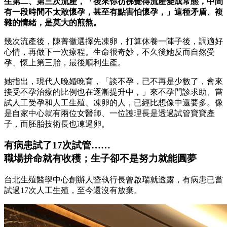
生第二、第三次流產，「後來你彷彿覺得流產變成常態，中間
有一段時間不太敢懷孕，甚至有點害怕懷孕，」這種矛盾、複
雜的情緒，是莫大的煎熬。
幾次流產後，陳菁徽選擇先凍卵，打算休養一陣子後，調適好
心情，再做下一次療程。生命很奇妙，不久後她反而自然受
孕、懷上第三胎，最後順利生產。
她指出，現代人晚婚晚育，「談不孕，已不再是少數了，會來
接受不孕治療的比例也在逐漸提升中，」來不孕門診求助、嘗
試人工受孕和人工生殖、凍卵的人，已經比想像中還要多。像
是自家中心就有兩位女醫師、一位護理長是透過試管寶寶產
子，而胚胎技術長也凍過卵。
有病患試了17次試管……
職場拚命就有收穫；生子卻不是努力就能圓夢
台北生殖醫學中心創辦人暨執行長曾啟瑞就透露，有病患已嘗
試過17次人工生殖，至今還沒有放棄。