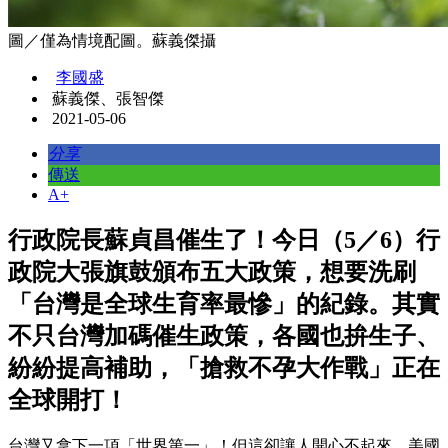
圖／僅為情境配圖。蘇義傑攝
李國盛
蘇義傑、張智傑
2021-05-06
分享
傳送
A+
行政院長蘇貞昌催生了！今日（5／6）行
政院大張旗鼓頒布五大政策，想要洗刷
「台灣是全球生育率最慘」的紀錄。其實
不只台灣加碼催生政策，各國也拚生子、
紛紛提高補助，「搶救不孕大作戰」正在
全球開打！
台灣又拿下一項「世界第一」！但這卻讓人開心不起來。美國