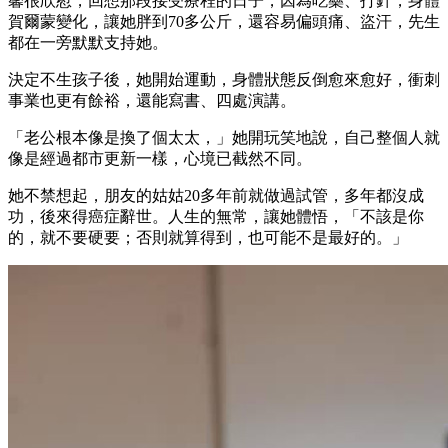
馨很欣慰，回想那段接受療程的日子，因為吃藥、打針，身體
賀爾蒙變化，讓她胖到70多公斤，還容易偏頭痛、盜汗，先生
都在一旁默默支持她。
決定不生孩子後，她開始運動，身體狀態反倒愈來愈好，衝刺
事業也更有餘裕，還能寫書、四處演講。
「老公根本像是換了個太太，」她開玩笑地說，自己整個人就
像是經過都市更新一樣，心境已截然不同。
她不禁想起，朋友的姑姑20多年前就做過試管，多年都沒成
功，後來得癌症辭世。人生的無常，讓她體悟，「不該是你
的，就不要硬要；否則就算得到，也可能不是最好的。」