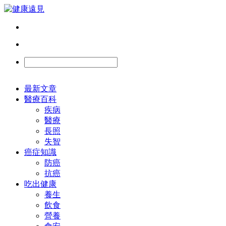
最新文章
醫療百科
疾病
醫療
長照
失智
癌症知識
防癌
抗癌
吃出健康
養生
飲食
營養