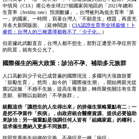
中情局（CIA）甫公布全球227個國家與地區的「2021年總和
生育率（fertility rate）預測數據」，台灣被列為低生育率「第
一」的國家。一時間，寫著台灣人「不願意生」標題，再度充
斥各大新聞版面。（延伸閱讀：
CIA認證生育率全球最慘！卜
睿哲：台灣人的三種選擇都救不了「少子化」
）
但若據此武斷直言，台灣人都不想生，那對正遭受不孕症所苦
的民眾，就有失公允了。
國際催生的兩大政策：診治不孕、補助多元族群
人口高齡與少子化已成普遍的國際現況，多國均大張旗鼓要
「鼓勵生育」。然而，如今的「國際催生潮」，開始將眼光從
嘗試說服「不婚不生族」提高生養意願，轉而聚焦關注有生育
意願、卻難以如願的「不孕族群」。
統觀這些「讓想生的人生得出來」的拚催生策略重點有二：一
是把不孕當作「疾病」，由政府統合醫療資源、提供必要協助
來診治；另一個重點是強調任何人皆有「組織家庭」的權利，
追求催生應納入更多不同族群。
按照世界衛生組織的定義，不孕症是一種「病症」