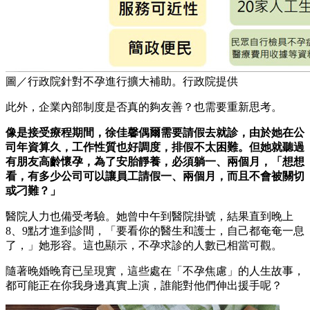
圖／行政院針對不孕進行擴大補助。行政院提供
此外，企業內部制度是否真的夠友善？也需要重新思考。
像是接受療程期間，徐佳馨偶爾需要請假去就診，由於她在公
司年資算久，工作性質也好調度，排假不太困難。但她就聽過
有朋友高齡懷孕，為了安胎靜養，必須躺一、兩個月，「想想
看，有多少公司可以讓員工請假一、兩個月，而且不會被關切
或刁難？」
醫院人力也備受考驗。她曾中午到醫院掛號，結果直到晚上
8、9點才進到診間，「要看你的醫生和護士，自己都奄奄一息
了，」她形容。這也顯示，不孕求診的人數已相當可觀。
隨著晚婚晚育已呈現實，這些處在「不孕焦慮」的人生故事，
都可能正在你我身邊真實上演，誰能對他們伸出援手呢？