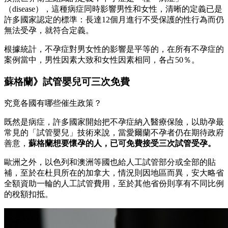
（disease），這種病症同時影響男性和女性，清晰的定義已是
許多國家認定的標準：長達12個月進行不受保護的性行為而仍
無法受孕，就符合定義。
根據統計，不孕症對男女性的影響是平等的，在所有不孕症的
案例當中，男性因素大致和女性因素相同，各占50％。
蘇格蘭》試管嬰兒可三次免費
究竟各國有哪些催生政策？
既然是病症，許多國家開始把不孕症納入醫療保險，以助孕最
常見的「試管嬰兒」技術來說，當愛爾蘭不孕者仍在期待政府
善意，
蘇格蘭想要懷孕的人，已可免費接受三次試管受孕。
歐洲之外，以色列和澳洲等國也給人工試管部分或全部的貼
補，至於在杜貝所在的加拿大，情況則因地區而異，安大略省
全額資助一輪的人工試管費用，至於其他省份則享有不同比例
的稅額扣抵。