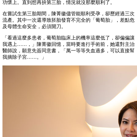
功懷上。直到想再拚第三胎，情況就沒那麼順利了。
在嘗試生第三胎期間，陳菁徽儘管能順利受孕，卻歷經過三次
流產。其中一次還導致胚胎發育不完全的「葡萄胎」，差點危
及母體生命安全，必須開刀。
「看過這麼多患者，葡萄胎臨床上的機率這麼低了，卻偏偏讓
我遇上……，」陳菁徽回憶，當時要進行手術前，她還對主治
醫師說，願意先簽同意書，「萬一等等失血過多，可以直接幫
我摘除子宮……。」