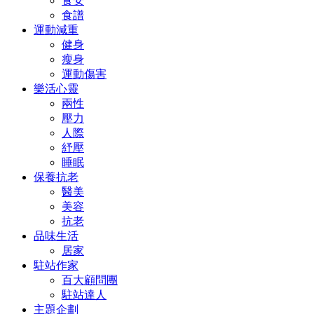
食安
食譜
運動減重
健身
瘦身
運動傷害
樂活心靈
兩性
壓力
人際
紓壓
睡眠
保養抗老
醫美
美容
抗老
品味生活
居家
駐站作家
百大顧問團
駐站達人
主題企劃