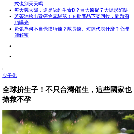
式也別天天喝
每天曬太陽，還是缺維生素D？台大醫揭７大隱形陷阱
苦茶油檢出致癌物苯駢芘！８批產品下架回收，問題源
頭曝光
緊張為何不自覺摸項鍊？戴長鍊、短鍊代表什麼？心理
師解密
少子化
全球拚生子！不只台灣催生，這些國家也
搶救不孕