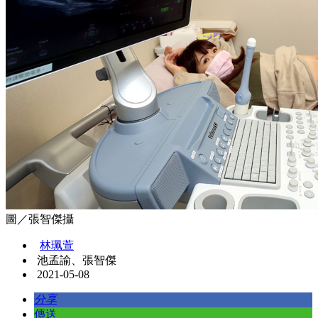
圖／張智傑攝
林珮萱
池孟諭、張智傑
2021-05-08
分享
傳送