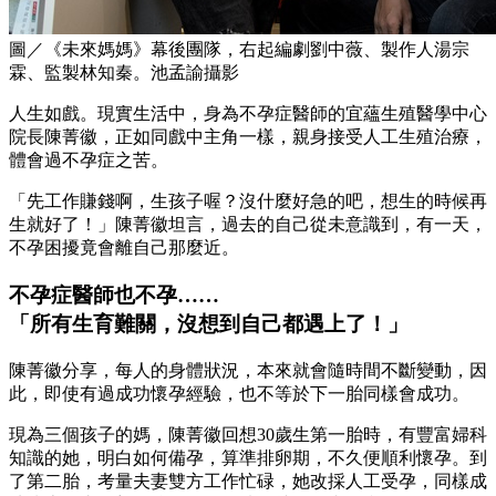
圖／《未來媽媽》幕後團隊，右起編劇劉中薇、製作人湯宗
霖、監製林知秦。池孟諭攝影
人生如戲。現實生活中，身為不孕症醫師的宜蘊生殖醫學中心
院長陳菁徽，正如同戲中主角一樣，親身接受人工生殖治療，
體會過不孕症之苦。
「先工作賺錢啊，生孩子喔？沒什麼好急的吧，想生的時候再
生就好了！」陳菁徽坦言，過去的自己從未意識到，有一天，
不孕困擾竟會離自己那麼近。
不孕症醫師也不孕……
「所有生育難關，沒想到自己都遇上了！」
陳菁徽分享，每人的身體狀況，本來就會隨時間不斷變動，因
此，即使有過成功懷孕經驗，也不等於下一胎同樣會成功。
現為三個孩子的媽，陳菁徽回想30歲生第一胎時，有豐富婦科
知識的她，明白如何備孕，算準排卵期，不久便順利懷孕。到
了第二胎，考量夫妻雙方工作忙碌，她改採人工受孕，同樣成