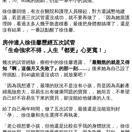
來，70、80萬的開銷，仍是一筆不小的負擔。
徐佳馨回憶，有次在醫院和護理人員聊起，對方還誠懇地建
議，若是過三次試管還沒成功，就不要再做了，「因為她當護
理師，看過太多人幾乎散盡積蓄，最後把身體都搞壞了，還是
沒有結果，」一番話點醒了徐佳馨。
房仲達人徐佳馨歷經五次試管
「生命強求不得，人生『都更』心更寬！」
幾次的試管經驗，療程中的徐佳馨透露，
「最難熬的就是又得
知『啊，這個月又失敗了』的那一刻……」
後來她為自己設了
停損點，到40歲前還沒成功，就放棄吧！
「因為我想通了，最壞的狀況不是沒有小孩，而是因為高齡產
婦風險愈大，容易生出有健康問題的寶寶，」她坦言，不希望
自己好不容易生下來的寶貝，卻沒能給他健康的人生。
給了自己兩年時間，做了五次試管，最後還是沒能迎到好
「孕」。徐佳馨和先生選擇不再執著。
「老公很想要小孩，但他還是比較在乎我的身體狀況，」徐佳