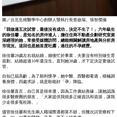
圖／台北生殖醫學中心創辦人暨執行長曾啟瑞。張智傑攝
「我做過五次試管，最後沒有成功，決定不生了！」六年級生
的徐佳馨，是知名的房仲達人，擔任住商不動產企劃研究室資
深經理的她，常接受媒體訪問，總能精闢解讀房地產與分析房
市現況。這回也是她首度吐露，過往的不孕經歷。
徐佳馨28歲左右就結婚，婚後忙於事業，夫妻沒有特別做生育
規劃。結婚超過10年還沒生。直到她38歲，才下定決定要做試
管。
自知已屆高齡，為了順利懷孕，她中醫、西醫都看過，積極調
養身體，四處求診，就是盼能好「孕」降臨。
徐佳馨直言，自己算是很幸運，因為工作廣結善緣，讓她認識
很多醫療圈的朋友，「大家提供我很多正確資訊和資源，讓我
少走很多冤枉路。」
儘管徐佳馨和先生兩人職場際遇都算不錯，但幾次試管療程下