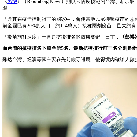
《
彭博
》（Bloomberg News）則以＜防疫模範的台
題。
「尤其在疫情控制得宜的國家中，會使當地民眾接種疫苗的意
前全國已有20%的人口（約114萬人）接種兩劑疫苗，且大約有
「疫苗施打速度」一直是抗疫排名的致勝關鍵。日前，
《彭博》
而台灣的抗疫排名下滑至第5名。最新抗疫排行前三名分別是新
雖然台灣、紐澳等國主要在先前嚴守邊境，使得境內確診人數