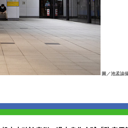
圖／池孟諭