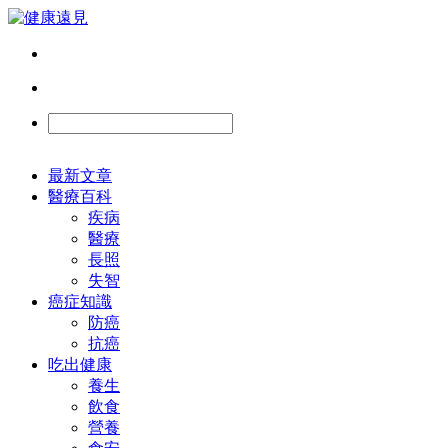
最新文章
醫療百科
疾病
醫療
長照
失智
癌症知識
防癌
抗癌
吃出健康
養生
飲食
營養