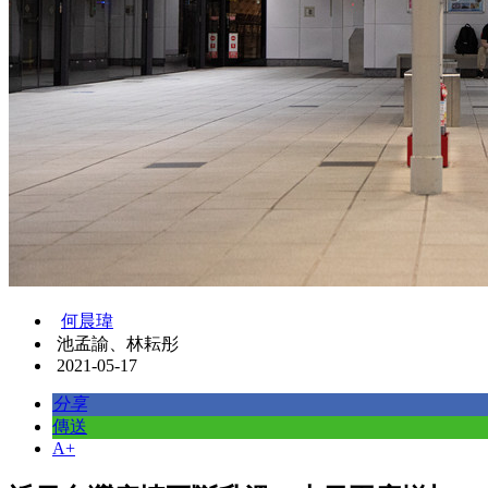
何晨瑋
池孟諭、林耘彤
2021-05-17
分享
傳送
A+