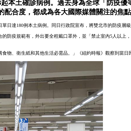
33起本土確診病例。過去身為全球「防疫優
的配合度，都成為各大國際媒體關注的焦
日單日達180例本土病例。同日行政院宣布，將雙北市的防疫層
的防疫規範有，外出要全程戴口罩外，並「禁止室內5人以上，
購食物、衛生紙和其他生活必需品。」《紐約時報》觀察到當日