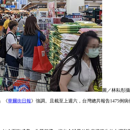
圖／林耘彤攝
。」《
華爾街日報
》強調。且截至上週六，台灣總共報告1475例病