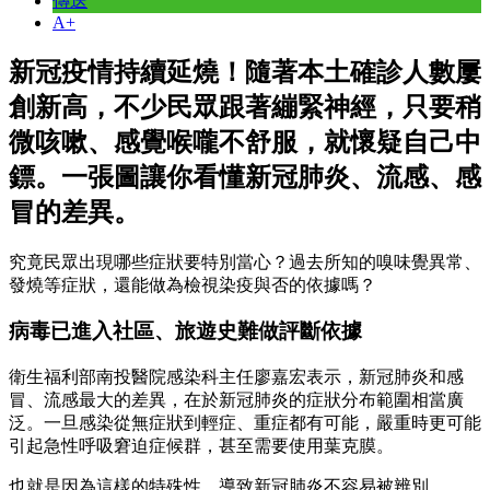
傳送
A+
新冠疫情持續延燒！隨著本土確診人數屢
創新高，不少民眾跟著繃緊神經，只要稍
微咳嗽、感覺喉嚨不舒服，就懷疑自己中
鏢。一張圖讓你看懂新冠肺炎、流感、感
冒的差異。
究竟民眾出現哪些症狀要特別當心？過去所知的嗅味覺異常、
發燒等症狀，還能做為檢視染疫與否的依據嗎？
病毒已進入社區、旅遊史難做評斷依據
衛生福利部南投醫院感染科主任廖嘉宏表示，新冠肺炎和感
冒、流感最大的差異，在於新冠肺炎的症狀分布範圍相當廣
泛。一旦感染從無症狀到輕症、重症都有可能，嚴重時更可能
引起急性呼吸窘迫症候群，甚至需要使用葉克膜。
也就是因為這樣的特殊性，導致新冠肺炎不容易被辨別。