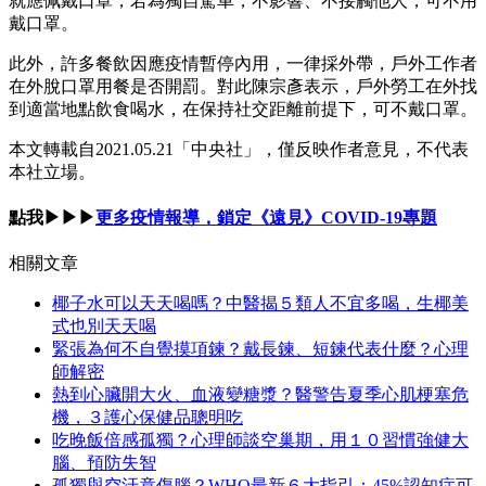
就應佩戴口罩，若為獨自駕車，不影響、不接觸他人，可不用
戴口罩。
此外，許多餐飲因應疫情暫停內用，一律採外帶，戶外工作者
在外脫口罩用餐是否開罰。對此陳宗彥表示，戶外勞工在外找
到適當地點飲食喝水，在保持社交距離前提下，可不戴口罩。
本文轉載自2021.05.21
「中央社」
，僅反映作者意見，不代表
本社立場。
點我▶▶▶
更多疫情報導，鎖定《遠見》COVID-19專題
相關文章
椰子水可以天天喝嗎？中醫揭５類人不宜多喝，生椰美
式也別天天喝
緊張為何不自覺摸項鍊？戴長鍊、短鍊代表什麼？心理
師解密
熱到心臟開大火、血液變糖漿？醫警告夏季心肌梗塞危
機，３護心保健品聰明吃
吃晚飯倍感孤獨？心理師談空巢期，用１０習慣強健大
腦、預防失智
孤獨與空汙竟傷腦？WHO最新６大指引：45%認知症可