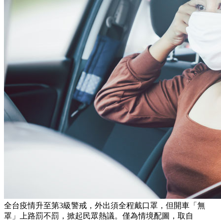
全台疫情升至第3級警戒，外出須全程戴口罩，但開車「無
罩」上路罰不罰，掀起民眾熱議。僅為情境配圖，取自