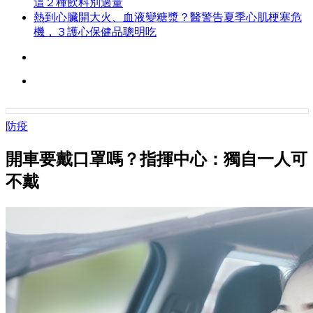
這２種飲料別過量
熱到心臟開大火、血液變糖漿？醫警告夏季心肌梗塞危
機，３護心保健品聰明吃
防疫
開車要戴口罩嗎？指揮中心：獨自一人可
不戴