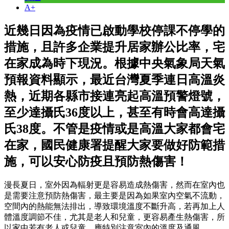
A+
近幾日因為疫情已啟動學校停課不停學的
措施，且許多企業提升居家辦公比率，宅
在家成為時下現況。根據中央氣象局天氣
預報資料顯示，最近台灣夏季連日高溫炎
熱，近期各縣市接連亮起高溫預警燈號，
至少達攝氏36度以上，甚至有時會高達攝
氏38度。不管是疫情或是高溫大家都會宅
在家，國民健康署提醒大家要做好防範措
施，可以安心防疫且預防熱傷害！
漫長夏日，室外因為輻射更是容易造成熱傷害，然而在室內也
是需要注意預防熱傷害，最主要是因為如果室內空氣不流動，
空間內的熱能無法排出，導致環境溫度不斷升高，若再加上人
體溫度調節不佳，尤其是老人和兒童，更容易產生熱傷害，所
以家中若有老人或兒童，應特別注意室內的溫度及通風。