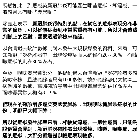
既然如此，到底感染新冠肺炎可能產生哪些症狀？和流感、一
般感冒又有哪些差異呢？
廖嘉宏表示，
新冠肺炎很特別的點，在於它的症狀表現分布非
常的廣泛，可以從無症狀到相當嚴重都有可能，所以才會造成
判斷上的困難，需要透過篩檢來確認。
以台灣過去統計數據（尚未發生大規模爆發的資料）來看，可
知新冠肺炎確診者中，出現發燒症狀大約僅有20～30％，有咳
嗽症狀的則在30％左右。
至於，嗅味覺異常部分，他提到過去台灣新冠肺炎確診者多感
染歐洲株，且總確診者只有1000多例、境外確診數仍大於本土
病例時的數據。當時確診患者中出現嗅覺異常約佔10％左右，
而味覺異常大概有8～9％。
但現在的確診者多感染英國變異株，出現嗅味覺異常症狀的比
例，明顯已大幅下降！
所以從症狀發生頻率來看，相較於流感、一般性感冒，只能夠
說偶爾會見到，新冠肺炎確診者出現發燒、咳嗽、喉嚨痛、頭
痛的症狀，大部分都還是以輕症表現較多。