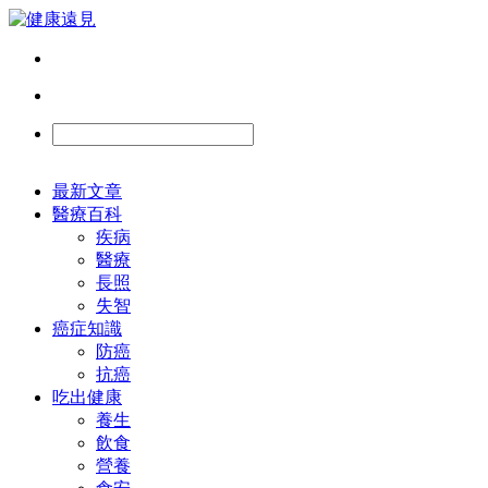
最新文章
醫療百科
疾病
醫療
長照
失智
癌症知識
防癌
抗癌
吃出健康
養生
飲食
營養