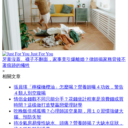
Just For You
牙膏沒蓋、襪子不翻面，家事竟引爆離婚？律師揭家務背後不
著痕跡的犧牲
×
相關文章
張員瑛「檸檬橄欖油」怎麼喝？營養師曝４功效，警告
４類人別空腹喝
情侶金錢觀不同只能分手？花錢坐計程車是浪費錢或買
時間？這樣做打造雙贏戀愛理財學
吃晚飯倍感孤獨？心理師談空巢期，用１０習慣強健大
腦、預防失智
待冷氣房易慢性缺水、頭痛？營養師揭７大缺水症狀，