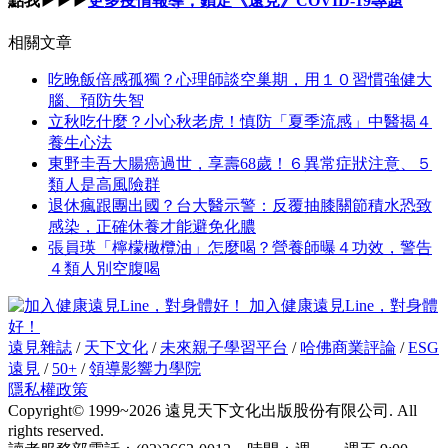
點我▶▶▶
更多疫情報導，鎖定《遠見》COVID-19專題
相關文章
吃晚飯倍感孤獨？心理師談空巢期，用１０習慣強健大
腦、預防失智
立秋吃什麼？小心秋老虎！慎防「夏季流感」中醫揭４
養生心法
東野圭吾大腸癌過世，享壽68歲！６異常症狀注意、５
類人是高風險群
退休瘋跟團出國？台大醫示警：反覆抽膝關節積水恐致
感染，正確休養才能避免化膿
張員瑛「檸檬橄欖油」怎麼喝？營養師曝４功效，警告
４類人別空腹喝
加入健康遠見Line，對身體
好！
遠見雜誌
/
天下文化
/
未來親子學習平台
/
哈佛商業評論
/
ESG
遠見
/
50+
/
領導影響力學院
隱私權政策
Copyright© 1999~2026 遠見天下文化出版股份有限公司. All
rights reserved.