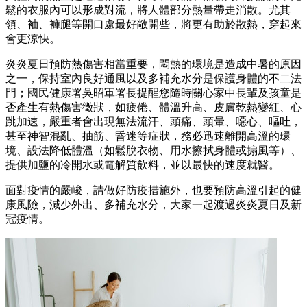
鬆的衣服內可以形成對流，將人體部分熱量帶走消散。尤其
領、袖、褲腿等開口處最好敞開些，將更有助於散熱，穿起來
會更涼快。
炎炎夏日預防熱傷害相當重要，悶熱的環境是造成中暑的原因
之一，保持室內良好通風以及多補充水分是保護身體的不二法
門；國民健康署吳昭軍署長提醒您隨時關心家中長輩及孩童是
否產生有熱傷害徵狀，如疲倦、體溫升高、皮膚乾熱變紅、心
跳加速，嚴重者會出現無法流汗、頭痛、頭暈、噁心、嘔吐，
甚至神智混亂、抽筋、昏迷等症狀，務必迅速離開高溫的環
境、設法降低體溫（如鬆脫衣物、用水擦拭身體或搧風等）、
提供加鹽的冷開水或電解質飲料，並以最快的速度就醫。
面對疫情的嚴峻，請做好防疫措施外，也要預防高溫引起的健
康風險，減少外出、多補充水分，大家一起渡過炎炎夏日及新
冠疫情。