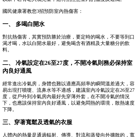
國民健康署教您3招預防室內熱傷害：
一、 多喝白開水
對抗熱傷害，其實預防勝於治療，要定時的喝水，不要等到口
渴才喝，水以白開水最好，避免喝含有酒精及大量糖分的飲
料。
二、 冷氣設定在26至27度，不開冷氣則務必保持室
內良好通風
經常進出冷氣房，身體也難以適應高頻率的瞬間溫差過大，容
易出現打噴嚏、流鼻水等不適感，建議室內冷氣設定在26至27
度，從戶外到冷氣房內最好先穿薄外套，在不開冷氣的情況
下，也應該保持室內良好通風，以避免悶熱的環境，散熱速度
下降。
三、穿著寬鬆及透氣的衣服
人體內的熱量是通過輻射、傳導、對流和蒸發向外擴散的，寬