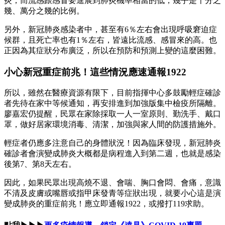
炎；而流感跟感冒要進展到肺炎機率相當的低，幾乎是千分之
幾、萬分之幾的比例。
另外，新冠肺炎感染者中，甚至有6％左右會出現呼吸窘迫症
候群，且死亡率也有1％左右，皆遠比流感、感冒來的高。也
正因為其症狀分布廣泛，所以在預防和預測上變的這麼困難。
小心新冠重症前兆！這些情況應速通報1922
所以，雖然在醫療資源有限下，目前指揮中心多鼓勵輕症確診
者先待在家中等候通知，再安排進到加強版集中檢疫所隔離。
廖嘉宏仍提醒，民眾在家除採取一人一室原則、勤洗手、戴口
罩，做好居家環境消毒、清潔，加強與家人間的防護措施外。
輕症者仍應多注意自己的身體狀況！因為臨床發現，新冠肺炎
確診者會演變成肺炎大概都是病程進入到第二週，也就是感染
後第7、第8天左右。
因此，如果民眾出現高燒不退、會喘、胸口會悶、會痛，意識
不清及皮膚或嘴唇或指甲床發青等症狀出現，就要小心這是演
變成肺炎的重症前兆！應立即通報1922，或撥打119求助。