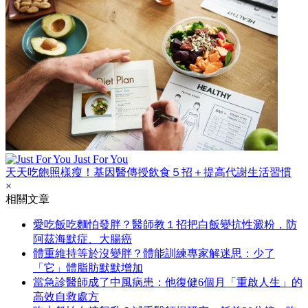
Just For You
天天吃飽照樣瘦！基因醫傳授飲食５招＋提高代謝生活習慣
×
相關文章
愛吃飯吃麵怕發胖？醫師教１招把白飯變抗性澱粉，防
阿茲海默症、大腸癌
體重維持等於沒變胖？體能訓練專家解迷思：少了
「它」體脂肪默默增加
當急診醫師成了中風病患：他復健6個月「重啟人生」的
高效自救處方