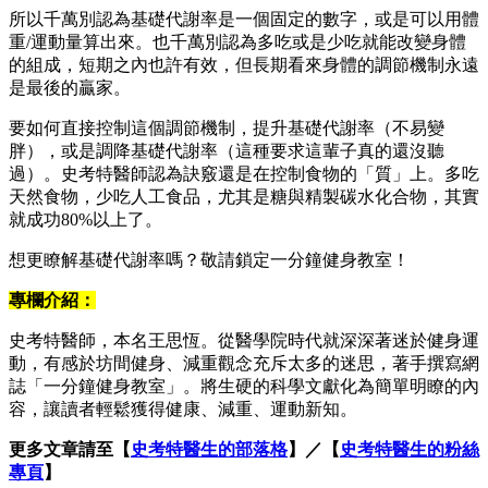
所以千萬別認為基礎代謝率是一個固定的數字，或是可以用體
重/運動量算出來。也千萬別認為多吃或是少吃就能改變身體
的組成，短期之內也許有效，但長期看來身體的調節機制永遠
是最後的贏家。
要如何直接控制這個調節機制，提升基礎代謝率（不易變
胖），或是調降基礎代謝率（這種要求這輩子真的還沒聽
過）。史考特醫師認為訣竅還是在控制食物的「質」上。多吃
天然食物，少吃人工食品，尤其是糖與精製碳水化合物，其實
就成功80%以上了。
想更瞭解基礎代謝率嗎？敬請鎖定一分鐘健身教室！
專欄介紹：
史考特醫師，本名王思恆。從醫學院時代就深深著迷於健身運
動，有感於坊間健身、減重觀念充斥太多的迷思，著手撰寫網
誌「一分鐘健身教室」。將生硬的科學文獻化為簡單明瞭的內
容，讓讀者輕鬆獲得健康、減重、運動新知。
更多文章請至【
史考特醫生的部落格
】／【
史考特醫生的粉絲
專頁
】