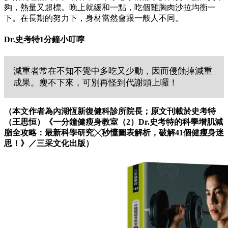
夠，熱量又超標。晚上就緩和一點，吃個雞胸肉沙拉均衡一
下。在長期的努力下，身材當然會跟一般人不同。
Dr.史考特1分鐘小叮嚀
減重者常在不知不覺中多吃又少動，因而侵蝕掉減重
成果。瘦不下來，可別再怪到代謝頭上囉！
（本文作者為內湖恆新復健科診所院長；原文刊載於史考特
（王思恒）
《一分鐘健瘦身教室（2）Dr.史考特的科學增肌減
脂全攻略：最新科學研究╳秒懂圖表解析，破解41個健瘦身迷
思！》
／三采文化出版）