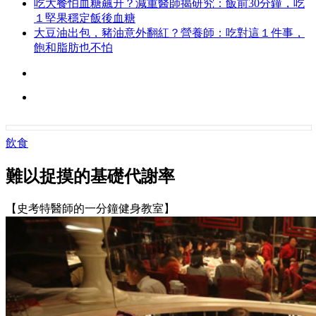
吃大餐怕血糖飆升？減重醫師揭研究：飯前30分鐘，吃
１堅果穩定飯後血糖
大豆油出包，豬油意外翻紅？營養師：吃對這１件事，
飽和脂肪也不怕
飲食
難以捉摸的基礎代謝率
【史考特醫師的一分鐘健身教室】