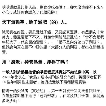
明明運動量比別人高，斷食少吃都做了，卻怎麼也瘦不下來？
小心，或許你也誤入了代償陷阱！
天下無難事，除了減肥（的）人。
減肥實在好難，要忍受肚子餓、又要認真運動。有些朋友非常
努力，體重還是下不來，難免會開始胡思亂想：「會不會是我
年紀大了，代謝開始變慢？」、「是不是內分泌出了問題？」
但我說句實在但不中聽的話：大部分人的問題，都出在熱量控
管。
用「感覺」控管熱量，瘦得了嗎？
一般人對於熱量控管的掌握程度其實並不如想像中高
，以
2020 年發表在「食慾」這本期刊的研究為例，英國學者招募
14 位年輕男性志願者，輪流接受以下兩種情境實驗：
情境一的受試者（實驗組），第一天就被告知明天會餓肚子。
在潛意識影響下進行「超前部署」，在還沒餓肚子前，就開始
多吃少動！