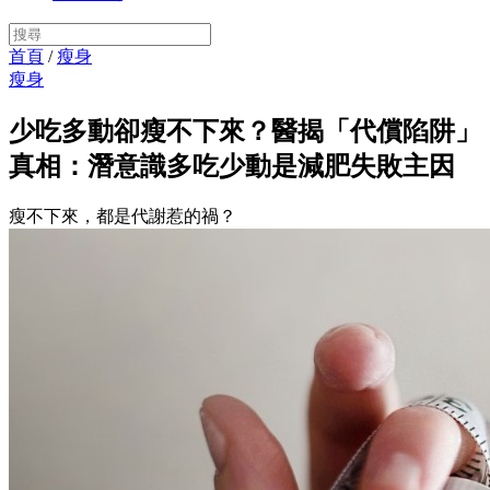
首頁
/
瘦身
瘦身
少吃多動卻瘦不下來？醫揭「代償陷阱」
真相：潛意識多吃少動是減肥失敗主因
瘦不下來，都是代謝惹的禍？