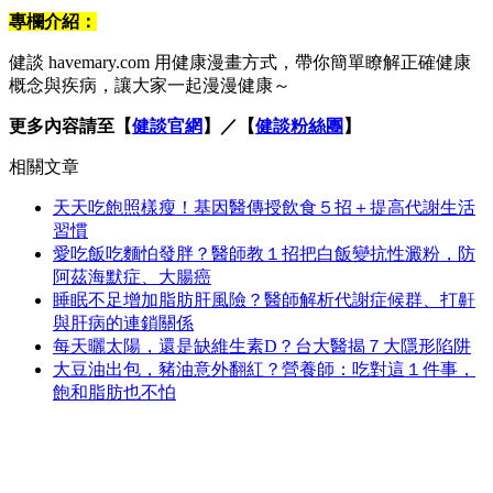
專欄介紹：
健談 havemary.com 用健康漫畫方式，帶你簡單瞭解正確健康
概念與疾病，讓大家一起漫漫健康～
更多內容請至【
健談官網
】／【
健談粉絲團
】
相關文章
天天吃飽照樣瘦！基因醫傳授飲食５招＋提高代謝生活
習慣
愛吃飯吃麵怕發胖？醫師教１招把白飯變抗性澱粉，防
阿茲海默症、大腸癌
睡眠不足增加脂肪肝風險？醫師解析代謝症候群、打鼾
與肝病的連鎖關係
每天曬太陽，還是缺維生素D？台大醫揭７大隱形陷阱
大豆油出包，豬油意外翻紅？營養師：吃對這１件事，
飽和脂肪也不怕