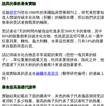
詭異的暴飲暴食實驗
這篇
研究
刊登在1988年的美國臨床營養期刊上，研究者想要知
道人體儲存碳水化合物（肝醣）的極限在哪，所以他們決定讓
無辜的受試者挑戰胃的極限。
受試者在7天的時間內被強迫吃進多至5000大卡的食物，其中
86%的能量都來自碳水化合物。也就是說這些可憐人在一週中
狂塞貝果、麵包、義大利麵、水果這些東西，只有14%的熱量
來自脂肪與蛋白質。
請記得碳水化合物是非常疏鬆的東西（想想一塊貝果的樣
子），單位重量的能量又低，吃得多要很拼命。除此之外，他
們還灌下大杯大杯的的含糖果汁來達成熱量要求。
這個實驗真的是走在
赫爾辛基宣言
（醫學研究倫理）的邊緣上
阿！
暴食提高基礎代謝率
實驗結果紀載在下面的圖表中，灰色的格子代表儀器測得受試
者消耗了多少熱量。最高的格子則代表了受試者吃下的熱量。
所以中間的白色格子就是吃下去的值減去燃燒掉的值，也就是