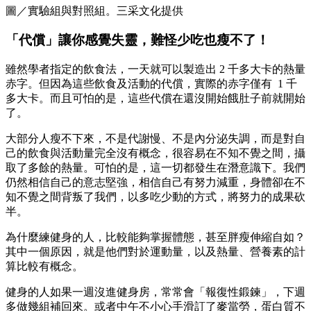
圖／實驗組與對照組。三采文化提供
「代償」讓你感覺失靈，難怪少吃也瘦不了！
雖然學者指定的飲食法，一天就可以製造出 2 千多大卡的熱量
赤字。但因為這些飲食及活動的代償，實際的赤字僅有 1 千
多大卡。而且可怕的是，這些代償在還沒開始餓肚子前就開始
了。
大部分人瘦不下來，不是代謝慢、不是內分泌失調，而是對自
己的飲食與活動量完全沒有概念，很容易在不知不覺之間，攝
取了多餘的熱量。可怕的是，這一切都發生在潛意識下。我們
仍然相信自己的意志堅強，相信自己有努力減重，身體卻在不
知不覺之間背叛了我們，以多吃少動的方式，將努力的成果砍
半。
為什麼練健身的人，比較能夠掌握體態，甚至胖瘦伸縮自如？
其中一個原因，就是他們對於運動量，以及熱量、營養素的計
算比較有概念。
健身的人如果一週沒進健身房，常常會「報復性鍛鍊」，下週
多做幾組補回來。或者中午不小心手滑訂了麥當勞，蛋白質不