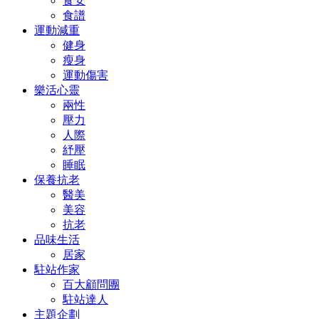
食安
食譜
運動減重
健身
瘦身
運動傷害
樂活心靈
兩性
壓力
人際
紓壓
睡眠
保養抗老
醫美
美容
抗老
品味生活
居家
駐站作家
百大顧問團
駐站達人
主題企劃