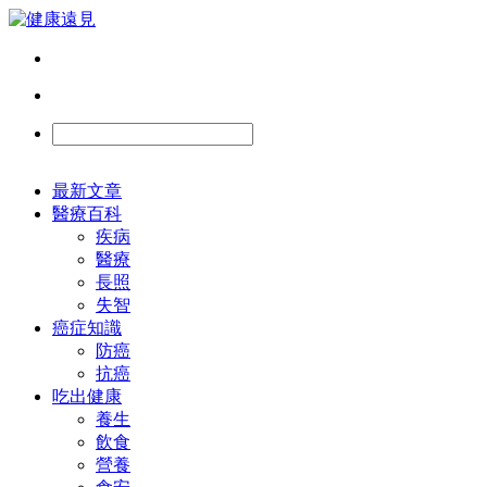
最新文章
醫療百科
疾病
醫療
長照
失智
癌症知識
防癌
抗癌
吃出健康
養生
飲食
營養