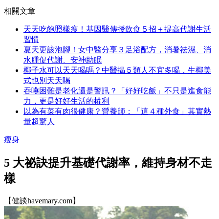
相關文章
天天吃飽照樣瘦！基因醫傳授飲食５招＋提高代謝生活
習慣
夏天更該泡腳！女中醫分享３足浴配方，消暑祛濕、消
水腫促代謝、安神助眠
椰子水可以天天喝嗎？中醫揭５類人不宜多喝，生椰美
式也別天天喝
吞嚥困難是老化還是警訊？「好好吃飯」不只是進食能
力，更是好好生活的權利
以為有菜有肉很健康？營養師：「這４種外食」其實熱
量超驚人
瘦身
5 大祕訣提升基礎代謝率，維持身材不走
樣
【健談havemary.com】