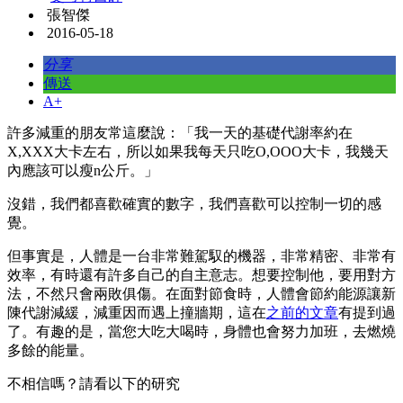
張智傑
2016-05-18
分享
傳送
A+
許多減重的朋友常這麼說：「我一天的基礎代謝率約在
X,XXX大卡左右，所以如果我每天只吃O,OOO大卡，我幾天
內應該可以瘦n公斤。」
沒錯，我們都喜歡確實的數字，我們喜歡可以控制一切的感
覺。
但事實是，人體是一台非常難駕馭的機器，非常精密、非常有
效率，有時還有許多自己的自主意志。想要控制他，要用對方
法，不然只會兩敗俱傷。在面對節食時，人體會節約能源讓新
陳代謝減緩，減重因而遇上撞牆期，這在
之前的文章
有提到過
了。有趣的是，當您大吃大喝時，身體也會努力加班，去燃燒
多餘的能量。
不相信嗎？請看以下的研究