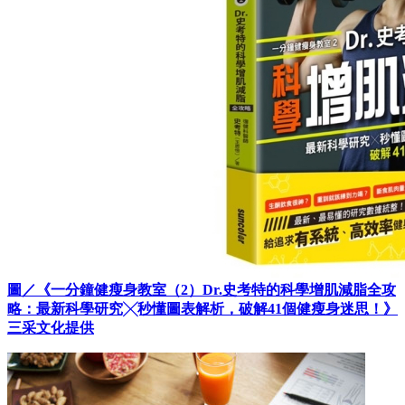
圖／《一分鐘健瘦身教室（2）Dr.史考特的科學增肌減脂全攻
略：最新科學研究╳秒懂圖表解析，破解41個健瘦身迷思！》
三采文化提供