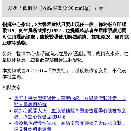
以及「低血壓（收縮壓低於 90 mmHg）」等。
指揮中心指出，8大警示症狀只要出現任一個，都務必立即聯
繫119、衛生局所或撥打1922，也提醒確診者在居家照護期間
可使用通訊診療，能按醫囑使用解熱鎮痛、抗組織胺、腸胃或
止咳等藥物。
另外，指揮中心也呼籲病人在居家照護期間，應補充水分、盡
量臥床休息，並務必觀察自身症狀變化。
本文轉載自2021.06.04
「中央社」，
僅反映作者意見，不代表
本社立場。
相關文章
東野圭吾大腸癌過世，享壽68歲！６異常症狀注意、５
類人是高風險群
熱到心臟開大火、血液變糖漿？醫警告夏季心肌梗塞危
機，３護心保健品聰明吃
待冷氣房易慢性缺水、頭痛？營養師揭７大缺水症狀，
這２種飲料別過量