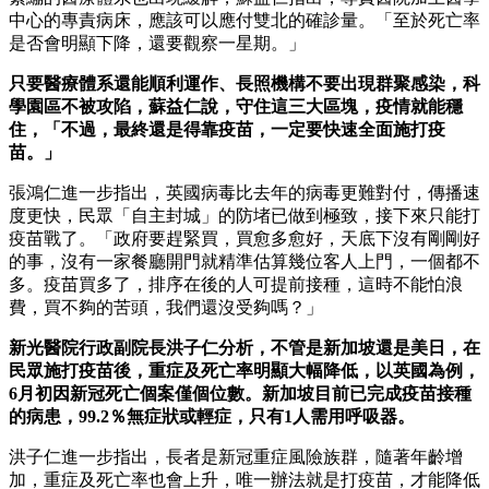
中心的專責病床，應該可以應付雙北的確診量。「至於死亡率
是否會明顯下降，還要觀察一星期。」
只要醫療體系還能順利運作、長照機構不要出現群聚感染，科
學園區不被攻陷，蘇益仁說，守住這三大區塊，疫情就能穩
住，「不過，最終還是得靠疫苗，一定要快速全面施打疫
苗。」
張鴻仁進一步指出，英國病毒比去年的病毒更難對付，傳播速
度更快，民眾「自主封城」的防堵已做到極致，接下來只能打
疫苗戰了。「政府要趕緊買，買愈多愈好，天底下沒有剛剛好
的事，沒有一家餐廳開門就精準估算幾位客人上門，一個都不
多。疫苗買多了，排序在後的人可提前接種，這時不能怕浪
費，買不夠的苦頭，我們還沒受夠嗎？」
新光醫院行政副院長洪子仁分析，不管是新加坡還是美日，在
民眾施打疫苗後，重症及死亡率明顯大幅降低，以英國為例，
6月初因新冠死亡個案僅個位數。新加坡目前已完成疫苗接種
的病患，99.2％無症狀或輕症，只有1人需用呼吸器。
洪子仁進一步指出，長者是新冠重症風險族群，隨著年齡增
加，重症及死亡率也會上升，唯一辦法就是打疫苗，才能降低