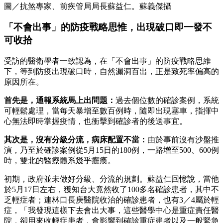
圖／抗煞專家、前疾管局局長蘇益仁。蘇義傑攝
「不會出事」的防疫戰略思惟，出現破口即一發不
可收拾
受訪的醫衛學者一致認為，在「不會出事」的防疫戰略思維
下，等到防疫出現破口時，自然漏洞百出，正是致死率偏高的
原因所在。
首先是，通報系統馬上出問題：
過去個位數的確診案例，系統
可輕鬆處理，當每天暴增至數百例時，隨即出現塞車，指揮中
心無法即時掌握疫情，也衝擊到確診者的後送事宜。
其次是，沒有分級分流，病床配置不當：
由於事前沒有沙盤推
演，乃至於確診案例從5月15日的180例，一路增至500、600例
時，雙北的醫療體系幾乎癱瘓。
初期，政府並未做好分級、分流的規劃。蘇益仁回憶說，當他
於5月17日左右，獲知台大竟然收了100多名確診患者，其中不
乏輕症者；連林口長庚醫院收治的確診患者，也有3／4屬於輕
症，「我發現這樣下去會出大事，這些醫學中心是重症責任醫
院，卻用來收輕症患者，會影響到確診重症患者以及一般緊急