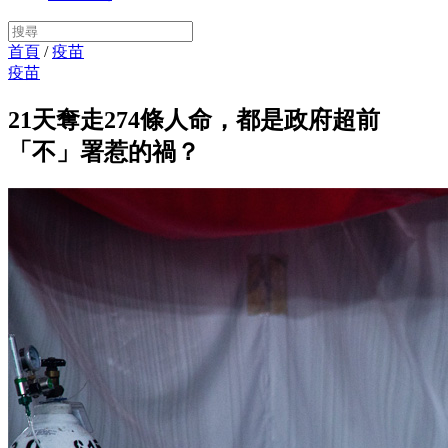
首頁
/
疫苗
疫苗
21天奪走274條人命，都是政府超前
「不」署惹的禍？