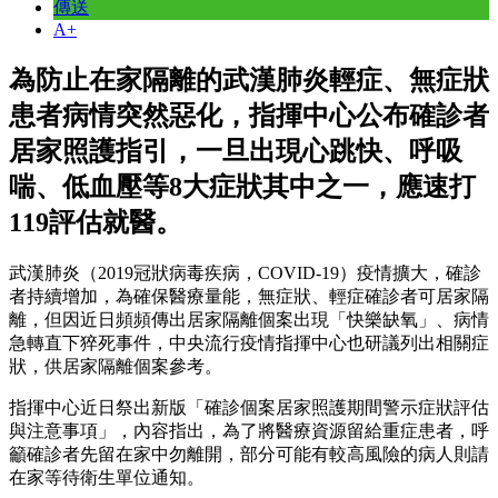
傳送
A+
為防止在家隔離的武漢肺炎輕症、無症狀
患者病情突然惡化，指揮中心公布確診者
居家照護指引，一旦出現心跳快、呼吸
喘、低血壓等8大症狀其中之一，應速打
119評估就醫。
武漢肺炎（2019冠狀病毒疾病，COVID-19）疫情擴大，確診
者持續增加，為確保醫療量能，無症狀、輕症確診者可居家隔
離，但因近日頻頻傳出居家隔離個案出現「快樂缺氧」、病情
急轉直下猝死事件，中央流行疫情指揮中心也研議列出相關症
狀，供居家隔離個案參考。
指揮中心近日祭出新版「確診個案居家照護期間警示症狀評估
與注意事項」，內容指出，為了將醫療資源留給重症患者，呼
籲確診者先留在家中勿離開，部分可能有較高風險的病人則請
在家等待衛生單位通知。