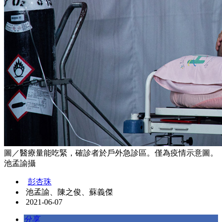
圖／醫療量能吃緊，確診者於戶外急診區。僅為疫情示意圖。
池孟諭攝
彭杏珠
池孟諭、陳之俊、蘇義傑
2021-06-07
分享