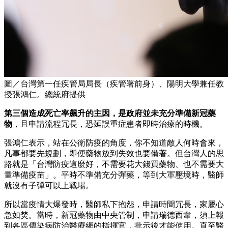
圖／台灣第一任疾管局局長（疾管署前身）、陽明大學兼任教
授張鴻仁。總統府提供
第三個造成死亡率飆升的主因，是政府並未充分準備新冠藥
物
，且申請流程冗長，恐延誤重症患者即時治療的時機。
張鴻仁表示，站在公衛防疫的角度，你不知道敵人何時會來，
凡事都要先規劃，即便藥物放到失效也要備著。但台灣人的思
路就是「台灣防疫這麼好，不需要花大錢買藥物、也不需要大
量準備疫苗」。平時不準備充分彈藥，等到大軍壓境時，醫師
就沒有子彈可以上戰場。
所以當疫情大爆發時，醫師私下抱怨，申請時間冗長，家屬心
急如焚。當時，新冠藥物由中央管制，申請瑞德西韋，須上報
到各區傳染病防治醫療網的指揮官，批示後才能使用。直至醫