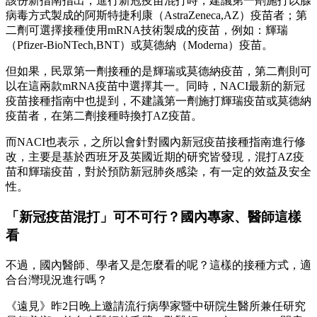
該份新指南指出，進行新冠疫苗混打時，建議第一劑施打以腺
病毒方式製成的阿斯特捷利康（AstraZeneca,AZ）疫苗者；第
二劑可選擇接種使用mRNA技術製成的疫苗，例如：輝瑞
（Pfizer-BioNTech,BNT）或莫德納（Moderna）疫苗。
但如果，民眾第一劑接種的是輝瑞或莫德納疫苗，第二劑則可
以在這兩款mRNA疫苗中選擇其一。同時，NACI最新的新冠
疫苗接種指南中也提到，不建議第一劑施打輝瑞疫苗或莫德納
疫苗者，在第二劑接種時換打AZ疫苗。
而NACI也表示，之所以會針對國內新冠疫苗接種指南進行修
改，主要是基於西班牙及英國近期的研究皆發現，混打AZ疫
苗和輝瑞疫苗，對於預防新冠肺炎感染，有一定的效益及安全
性。
「新冠疫苗混打」可不可行？國內專家、醫師這樣
看
不過，國內醫師、學者又是怎麼看的呢？這樣的接種方式，適
合台灣現況進行嗎？
《遠見》昨2日晚上邀請流行病學家暨中研院生醫所兼任研究