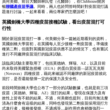
員何美鄉、前台大醫師林氏璧（孔醫師），在Clubhouse開房
暢
聊國產疫苗爭議
。同時，兩人也於問答時間針對疫苗混打議
題進行討論，一起來看看，兩位專家們怎麼說吧！
英國劍橋大學四種疫苗接種試驗，看出疫苗混打可
行性
關於新冠疫苗混打一事，何美鄉分享一篇她近期看到的資料，
英國劍橋大學當初，在英國每人至少接種一劑疫苗後，準備接
種第二劑，但面對英國新冠疫苗供應不足的情況下，也有嘗試
進行不同廠牌疫苗混打的臨床試驗。
該臨床試驗主要取用了，包括莫德納、輝瑞、AZ，以及目前
尚未取得美國緊急授權（EUA）的蛋白質疫苗—諾瓦瓦克斯
（Novavax）四種疫苗，藉此來確認不同廠牌的新冠疫苗彼此
混打，是否還能發揮一定的保護力及安全性。
前段時間劍橋大學也公布了一部分的試驗數據，也就是前三項
疫苗（莫德納、輝瑞、AZ）混打的結果，發現在保護力及有
效性上皆有不錯的結果。不過，何美鄉也提到，目前尚無法釐
清為什麼會有這樣的結果，同時也發現第二劑疫苗採用混打方
式進行者，接種後發燒、不適感等…副作用也會稍微強烈一