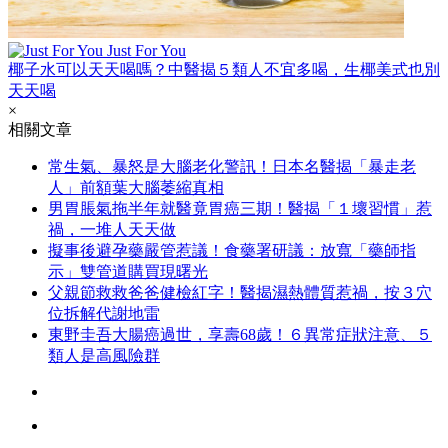
Just For You
椰子水可以天天喝嗎？中醫揭５類人不宜多喝，生椰美式也別
天天喝
×
相關文章
常生氣、暴怒是大腦老化警訊！日本名醫揭「暴走老
人」前額葉大腦萎縮真相
男胃脹氣拖半年就醫竟胃癌三期！醫揭「１壞習慣」惹
禍，一堆人天天做
擬事後避孕藥嚴管惹議！食藥署研議：放寬「藥師指
示」雙管道購買現曙光
父親節救救爸爸健檢紅字！醫揭濕熱體質惹禍，按３穴
位拆解代謝地雷
東野圭吾大腸癌過世，享壽68歲！６異常症狀注意、５
類人是高風險群