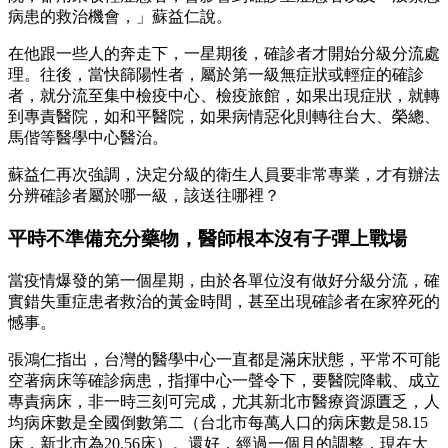
病患的救治機會，」蘇益仁說。
在他跟一些人的奔走下，一星期後，確診者才開始分級分流處
理。往後，當快篩陽性者，屬於第一級無症狀或輕症的確診
者，就分流至集中檢疫中心、檢疫旅館，如果出現症狀，就轉
到專責醫院，如和平醫院，如果病情惡化則轉往台大、榮總、
馬偕等醫學中心醫治。
蘇益仁再次強調，決定分級的衛生人員要非常專業，才有辦法
分辨確診者屬於哪一級，該送往哪裡？
平時不準備充分藥物，醫師根本沒有子彈上戰場
當疫情爆發的第一個星期，由於各單位沒有做好分級分流，確
實錯失重症患者救治的黃金時間，甚至出現確診者在家猝死的
憾事。
張鴻仁指出，台灣的醫學中心一直都是滿床狀態，平常不可能
空著病床等確診病患，指揮中心一聲令下，要醫院降載、成立
專責病床，非一時三刻可完成，尤其新北市醫療資源匱乏，人
均病床數是全國倒數第二（台北市每萬人口的病床數是58.15
床，新北市為20.56床）。還好，經過一個月的調整，現在大