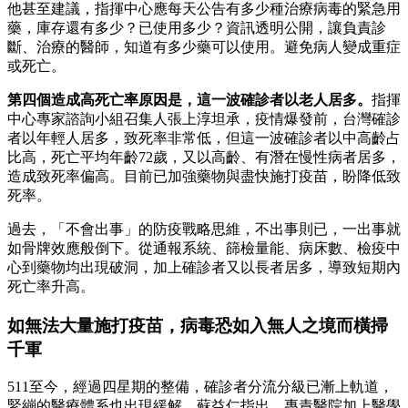
他甚至建議，指揮中心應每天公告有多少種治療病毒的緊急用
藥，庫存還有多少？已使用多少？資訊透明公開，讓負責診
斷、治療的醫師，知道有多少藥可以使用。避免病人變成重症
或死亡。
第四個造成高死亡率原因是，這一波確診者以老人居多。
指揮
中心專家諮詢小組召集人張上淳坦承，疫情爆發前，台灣確診
者以年輕人居多，致死率非常低，但這一波確診者以中高齡占
比高，死亡平均年齡72歲，又以高齡、有潛在慢性病者居多，
造成致死率偏高。目前已加強藥物與盡快施打疫苗，盼降低致
死率。
過去，「不會出事」的防疫戰略思維，不出事則已，一出事就
如骨牌效應般倒下。從通報系統、篩檢量能、病床數、檢疫中
心到藥物均出現破洞，加上確診者又以長者居多，導致短期內
死亡率升高。
如無法大量施打疫苗，病毒恐如入無人之境而橫掃
千軍
511至今，經過四星期的整備，確診者分流分級已漸上軌道，
緊繃的醫療體系也出現緩解，蘇益仁指出，專責醫院加上醫學