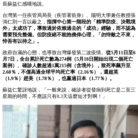
長蘇益仁感嘆地說。
台灣第一任疾管局局長（疾管署前身）、陽明大學兼任教授張
鴻仁則一言以蔽之，
指揮中心第一階段的「精準防疫、決戰境
外」太成功了，導致過於依賴
過去的「成功」經驗，而不認為
需要預先整備。但防疫絕不能抱僥倖心理，「勿恃敵之不來，
恃吾有以待之」。
政府自滿的心態，也導致台灣爆發第二波疫情。
從
5
月
11
日至
6
月
7
日
，全台累計死亡數為
274
例（
5
月
18
日開始出現二個死亡
案例）、確診人數超過
1
萬
215
例（含境外），致死率飆升至
2.68
％，
不僅高過全球平均死亡率（
2.16
％），還超英
（
1.9
％）趕美（
1.78
％），也贏過日本（
1.77
％）。
蘇益仁驚訝地說，「一般來說，確診者從發病到死亡是二至三
星期的時間，不應該只有8.3天這麼短才對啊！」