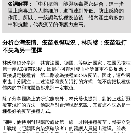
名詞解釋：
「中和抗體」能與病毒緊密結合，進一步
阻止病毒進入人體細胞，進而達到降低、防止感染的
作用。所以，一般認為接種疫苗後，體內產生愈多的
中和抗體，代表疫苗的保護力愈高。
分析台灣疫情、疫苗取得現況，林氏璧：疫苗混打
不失為另一選擇
林氏璧也分享到，其實法國、德國…等歐洲國家，在國民接種
第一劑AZ疫苗以後，因擔心可能引發血栓等嚴重不良反應；
直接規定接種者，第二劑改為接種mRNA疫苗。因此，這些國
家也十分關注，上述這樣將疫苗混打的方式，能不能把接種後
體內的中和抗體衝起來到一定數值。
除了分享國際上的研究趨勢外，林氏璧也提到，對於上述新冠
疫苗混打的方法，他認為對台灣現況來說，其實這不失為是一
種很好的疫苗接種方式。
同時，他特別對現階段處於第一線，才剛接種疫苗，就要立刻
上戰場（照顧國內染疫確診者）的醫護人員提出建議。並表