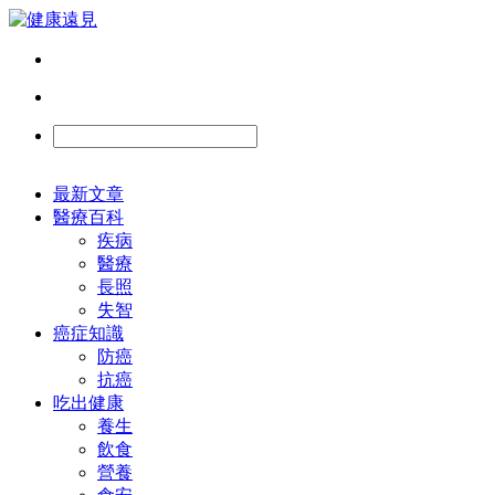
最新文章
醫療百科
疾病
醫療
長照
失智
癌症知識
防癌
抗癌
吃出健康
養生
飲食
營養