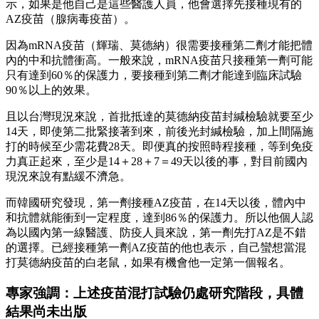
示，如果是他自己是這些醫護人員，他會選擇先接種現有的
AZ疫苗（腺病毒疫苗）。
因為mRNA疫苗（輝瑞、莫德納）很需要接種第二劑才能把體
內的中和抗體衝高。一般來說，mRNA疫苗只接種第一劑可能
只有達到60％的保護力，要接種到第二劑才能達到臨床試驗
90％以上的效果。
且以台灣現況來說，首批抵達的莫德納疫苗封緘檢驗就要至少
14天，即使第二批緊接著到來，前後光封緘檢驗，加上間隔施
打的時候至少需花費28天。即便真的按照時程接種，等到免疫
力真正起來，至少是14＋28＋7＝49天以後的事，對目前國內
現況來說有點緩不濟急。
而韓國研究發現，第一劑接種AZ疫苗，在14天以後，體內中
和抗體就能衝到一定程度，達到86％的保護力。所以他個人認
為以國內第一線醫護、防疫人員來說，第一劑先打AZ是不錯
的選擇。已經接種第一劑AZ疫苗的他也表示，自己蠻想當混
打莫德納疫苗的白老鼠，如果有機會他一定第一個報名。
專家強調：上述疫苗混打試驗仍處研究階段，具體
結果尚未出版