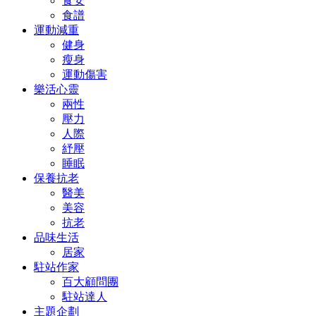
食安
食譜
運動減重
健身
瘦身
運動傷害
樂活心靈
兩性
壓力
人際
紓壓
睡眠
保養抗老
醫美
美容
抗老
品味生活
居家
駐站作家
百大顧問團
駐站達人
主題企劃