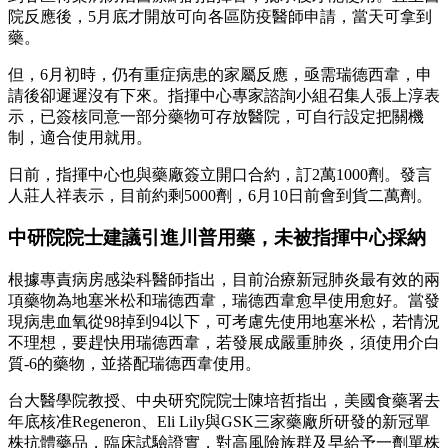
院反應後，5月底才開放可向各區防疫醫師申請，當天可拿到
藥。
但，6月初時，仍有重症病患的家屬反應，亟需瑞德西韋，申
請後卻遲遲沒有下來。指揮中心專家諮詢小組召集人張上淳表
示，已簽核同意一部分藥物可存放醫院，可自行設定把關機
制，適合使用就用。
日前，指揮中心也與藥廠簽立開口合約，訂2萬1000劑。發言
人莊人祥表示，目前約剩5000劑，6月10日前會到貨二萬劑。
中研院院士建議引進川普用藥，未被指揮中心採納
根據專責病房感染科醫師指出，目前治療新冠肺炎最有效的兩
項藥物為地塞米松和瑞德西韋，瑞德西韋愈早使用愈好。當發
現病患血氧從98掉到94以下，可考慮先使用地塞米松，若情況
不理想，要趕快用瑞德西韋，若發展成嚴重肺炎，須使用介白
質-6的藥物，並搭配瑞德西韋使用。
台大醫學院教授、中央研究院院士陳培哲指出，美國食藥署去
年底核准Regeneron、Eli Lily與GSK三家藥廠所研發的新冠單
株抗體藥品，臨床試驗證實，對高風險族群及早給予一劑單株