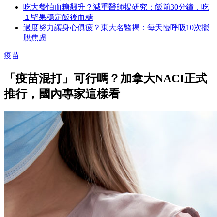
吃大餐怕血糖飆升？減重醫師揭研究：飯前30分鐘，吃
１堅果穩定飯後血糖
過度努力讓身心俱疲？東大名醫揭：每天慢呼吸10次擺
脫焦慮
疫苗
「疫苗混打」可行嗎？加拿大NACI正式
推行，國內專家這樣看