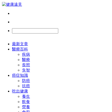
最新文章
醫療百科
疾病
醫療
長照
失智
癌症知識
防癌
抗癌
吃出健康
養生
飲食
營養