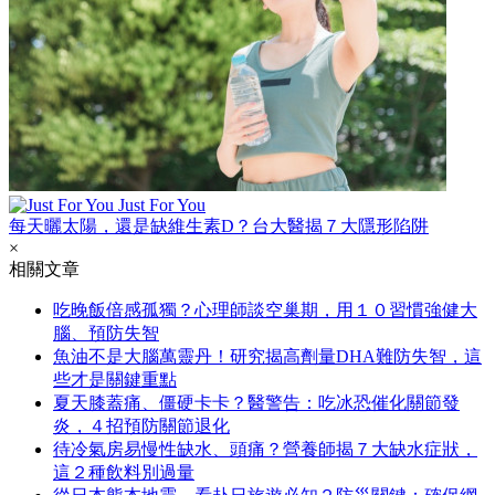
Just For You
每天曬太陽，還是缺維生素D？台大醫揭７大隱形陷阱
×
相關文章
吃晚飯倍感孤獨？心理師談空巢期，用１０習慣強健大
腦、預防失智
魚油不是大腦萬靈丹！研究揭高劑量DHA難防失智，這
些才是關鍵重點
夏天膝蓋痛、僵硬卡卡？醫警告：吃冰恐催化關節發
炎，４招預防關節退化
待冷氣房易慢性缺水、頭痛？營養師揭７大缺水症狀，
這２種飲料別過量