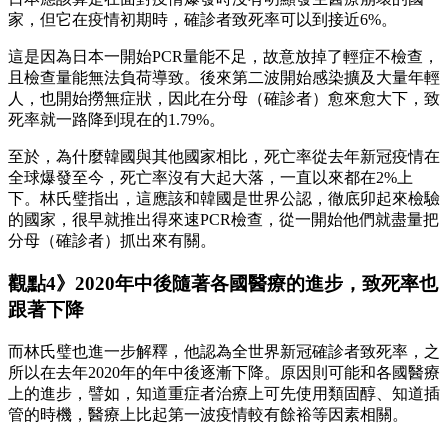
家，但它在疫情初期時，確診者致死率可以到接近6%。
這是因為日本一開始PCR量能不足，故意放掉了輕症不檢查，
且檢查量能無法負荷導致。後來第二波開始感染擴及大量年輕
人，也開始撈無症狀，因此在分母（確診者）愈來愈大下，致
死率就一路降到現在的1.79%。
至於，為什麼韓國與其他國家相比，死亡率從去年新冠疫情在
全球爆發至今，死亡率沒有大起大落，一直以來都在2%上
下。林氏璧指出，這應該和韓國是世界公認，徹底卯起來檢驗
的國家，很早就推出得來速PCR檢查，從一開始他們就盡量把
分母（確診者）抓出來有關。
觀點4》2020年中後隨著各國醫療的進步，致死率也
跟著下降
而林氏璧也進一步解釋，他認為全世界新冠確診者致死率，之
所以在去年2020年的年中後逐漸下降。原因則可能和各國醫療
上的進步，譬如，知道重症者治療上可先使用類固醇、知道插
管的時機，醫療上比起第一波疫情較有餘裕等因素相關。