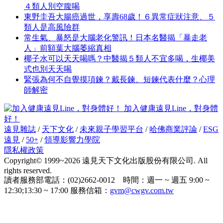
４類人別空腹喝
東野圭吾大腸癌過世，享壽68歲！６異常症狀注意、５
類人是高風險群
常生氣、暴怒是大腦老化警訊！日本名醫揭「暴走老
人」前額葉大腦萎縮真相
椰子水可以天天喝嗎？中醫揭５類人不宜多喝，生椰美
式也別天天喝
緊張為何不自覺摸項鍊？戴長鍊、短鍊代表什麼？心理
師解密
加入健康遠見Line，對身體
好！
遠見雜誌
/
天下文化
/
未來親子學習平台
/
哈佛商業評論
/
ESG
遠見
/
50+
/
領導影響力學院
隱私權政策
Copyright© 1999~2026 遠見天下文化出版股份有限公司. All
rights reserved.
讀者服務部電話：(02)2662-0012 時間：週一 ~ 週五 9:00 ~
12:30;13:30 ~ 17:00 服務信箱：
gvm@cwgv.com.tw