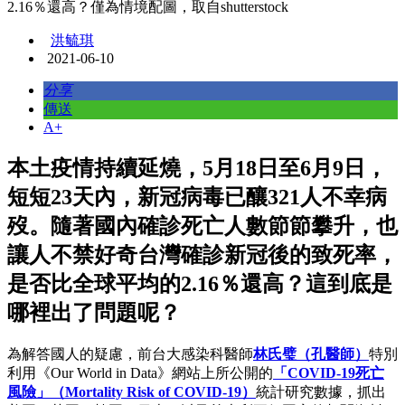
2.16％還高？僅為情境配圖，取自shutterstock
洪毓琪
2021-06-10
分享
傳送
A+
本土疫情持續延燒，5月18日至6月9日，
短短23天內，新冠病毒已釀321人不幸病
歿。隨著國內確診死亡人數節節攀升，也
讓人不禁好奇台灣確診新冠後的致死率，
是否比全球平均的2.16％還高？這到底是
哪裡出了問題呢？
為解答國人的疑慮，前台大感染科醫師
林氏璧（孔醫師）
特別
利用《Our World in Data》網站上所公開的
「COVID-19
死亡
風險
」（Mortality Risk of COVID-19
）
統計研究數據，抓出