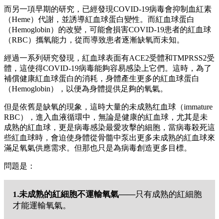
而另一項早期的研究，已經發現COVID-19病毒會抑制血紅素
（Heme）代謝，並誘導紅血球蛋白變性。而紅血球蛋白
（Hemoglobin）的改變，可能會損害COVID-19患者的紅血球
（RBC）攜氧能力，從而導致患者逐漸缺氧而未知。
經過一系列研究發現，紅血球表面有ACE2受體和TMPRSS2受
體，這使得COVID-19病毒能夠容易感染上它們。這時，為了
補償健康紅血球蛋白的消耗，身體產生更多的紅血球蛋白
（Hemoglobin），以便為身體提供足夠的氧氣。
但是依舊是缺氧的現象，這時大量的未成熟红血球（immature
RBC），進入血液循環中，無論是健康的紅血球，尤其是未
成熟的紅血球，更是病毒感染最愛攻擊的細胞，當病毒殺死這
些紅血球時，會迫使身體從骨髓中泵出更多未成熟的紅血球來
滿足氧氣供應需求。但那也只是為病毒創造更多目標。
問題是：
1.未成熟的紅細胞不運輸氧氣——
只有成熟的紅細胞
才能運輸氧氣。