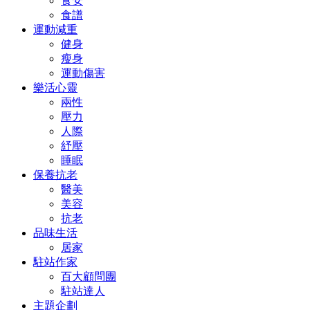
食安
食譜
運動減重
健身
瘦身
運動傷害
樂活心靈
兩性
壓力
人際
紓壓
睡眠
保養抗老
醫美
美容
抗老
品味生活
居家
駐站作家
百大顧問團
駐站達人
主題企劃