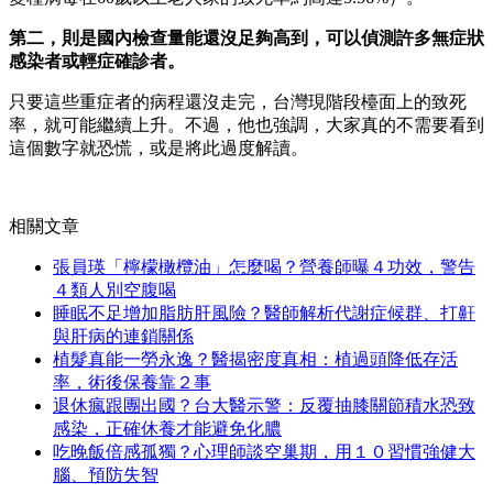
第二，則是國內檢查量能還沒足夠高到，可以偵測許多無症狀
感染者或輕症確診者。
只要這些重症者的病程還沒走完，台灣現階段檯面上的致死
率，就可能繼續上升。不過，他也強調，大家真的不需要看到
這個數字就恐慌，或是將此過度解讀。
相關文章
張員瑛「檸檬橄欖油」怎麼喝？營養師曝４功效，警告
４類人別空腹喝
睡眠不足增加脂肪肝風險？醫師解析代謝症候群、打鼾
與肝病的連鎖關係
植髮真能一勞永逸？醫揭密度真相：植過頭降低存活
率，術後保養靠２事
退休瘋跟團出國？台大醫示警：反覆抽膝關節積水恐致
感染，正確休養才能避免化膿
吃晚飯倍感孤獨？心理師談空巢期，用１０習慣強健大
腦、預防失智