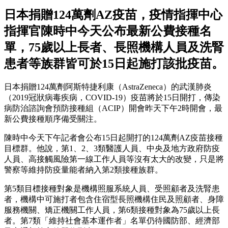
日本捐贈124萬劑AZ疫苗，疫情指揮中心
指揮官陳時中今天公布最新公費接種名
單，75歲以上長者、長照機構人員及洗腎
患者等族群皆可於15日起施打該批疫苗。
日本捐贈124萬劑阿斯特捷利康（AstraZeneca）的武漢肺炎
（2019冠狀病毒疾病，COVID-19）疫苗將於15日開打，傳染
病防治諮詢會預防接種組（ACIP）開會昨天下午2時開會，最
新公費接種順序備受關注。
陳時中今天下午記者會公布15日起開打的124萬劑AZ疫苗接種
目標群。他說，第1、2、3類醫護人員、中央及地方政府防疫
人員、高接觸風險第一線工作人員等沒有太大的改變，只是將
警察等維持防疫量能者納入第2類接種族群。
第5類目標接種對象是機構照服系統人員、受照顧者及洗腎患
者，機構中可施打者包含住宿型長照機構住民及照顧者、身障
服務機關、矯正機關工作人員，第6類接種對象為75歲以上長
者。第7類「維持社會基本運作者」名單仍待國防部、經濟部