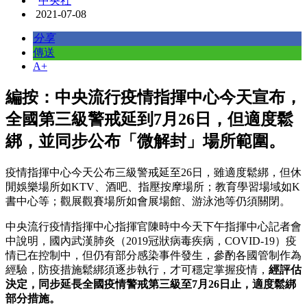
中央社
2021-07-08
分享
傳送
A+
編按：中央流行疫情指揮中心今天宣布，
全國第三級警戒延到7月26日，但適度鬆
綁，並同步公布「微解封」場所範圍。
疫情指揮中心今天公布三級警戒延至26日，雖適度鬆綁，但休
閒娛樂場所如KTV、酒吧、指壓按摩場所；教育學習場域如K
書中心等；觀展觀賽場所如會展場館、游泳池等仍須關閉。
中央流行疫情指揮中心指揮官陳時中今天下午指揮中心記者會
中說明，國內武漢肺炎（2019冠狀病毒疾病，COVID-19）疫
情已在控制中，但仍有部分感染事件發生，參酌各國管制作為
經驗，防疫措施鬆綁須逐步執行，才可穩定掌握疫情，
經評估
決定，同步延長全國疫情警戒第三級至7月26日止，適度鬆綁
部分措施。