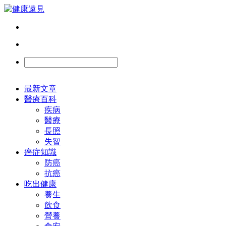
最新文章
醫療百科
疾病
醫療
長照
失智
癌症知識
防癌
抗癌
吃出健康
養生
飲食
營養