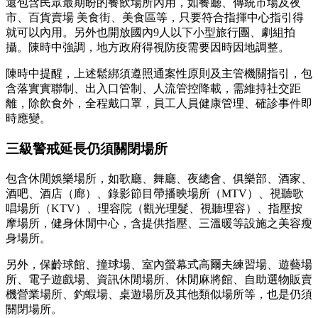
還包含民眾最期盼的餐飲場所內用，如餐廳、傳統市場及夜
市、百貨賣場 美食街、美食區等，只要符合指揮中心指引得
就可以內用。另外也開放國內9人以下小型旅行團、劇組拍
攝。陳時中強調，地方政府得視防疫需要因時因地調整。
陳時中提醒，上述鬆綁須遵照通案性原則及主管機關指引，包
含落實實聯制、出入口管制、人流管控降載，需維持社交距
離，除飲食外，全程戴口罩，員工人員健康管理、確診事件即
時應變。
三級警戒延長仍須關閉場所
包含休閒娛樂場所，如歌廳、舞廳、夜總會、俱樂部、酒家、
酒吧、酒店（廊）、錄影節目帶播映場所（MTV）、視聽歌
唱場所（KTV）、理容院（觀光理髮、視聽理容）、指壓按
摩場所，健身休閒中心，含提供指壓、三溫暖等設施之美容瘦
身場所。
另外，保齡球館、撞球場、室內螢幕式高爾夫練習場、遊藝場
所、電子遊戲場、資訊休閒場所、休閒麻將館、自助選物販賣
機營業場所、釣蝦場、桌遊場所及其他類似場所等，也是仍須
關閉場所。