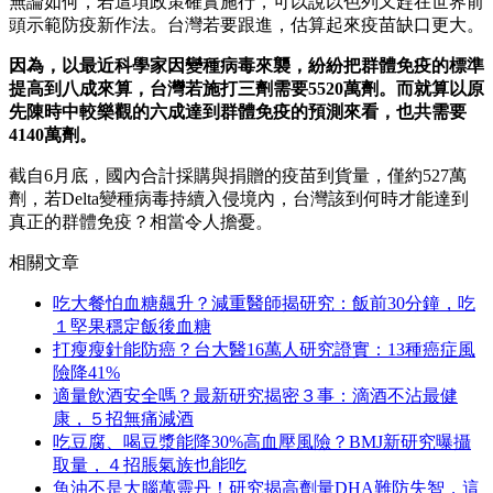
無論如何，若這項政策確實施行，可以說以色列又趕在世界前
頭示範防疫新作法。台灣若要跟進，估算起來疫苗缺口更大。
因為，以最近科學家因變種病毒來襲，紛紛把群體免疫的標準
提高到八成來算，台灣若施打三劑需要5520萬劑。而就算以原
先陳時中較樂觀的六成達到群體免疫的預測來看，也共需要
4140萬劑。
截自6月底，國內合計採購與捐贈的疫苗到貨量，僅約527萬
劑，若Delta變種病毒持續入侵境內，台灣該到何時才能達到
真正的群體免疫？相當令人擔憂。
相關文章
吃大餐怕血糖飆升？減重醫師揭研究：飯前30分鐘，吃
１堅果穩定飯後血糖
打瘦瘦針能防癌？台大醫16萬人研究證實：13種癌症風
險降41%
適量飲酒安全嗎？最新研究揭密３事：滴酒不沾最健
康，５招無痛減酒
吃豆腐、喝豆漿能降30%高血壓風險？BMJ新研究曝攝
取量，４招脹氣族也能吃
魚油不是大腦萬靈丹！研究揭高劑量DHA難防失智，這