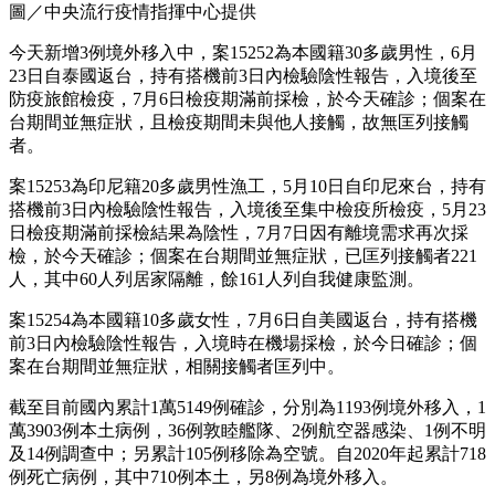
圖／中央流行疫情指揮中心提供
今天新增3例境外移入中，案15252為本國籍30多歲男性，6月
23日自泰國返台，持有搭機前3日內檢驗陰性報告，入境後至
防疫旅館檢疫，7月6日檢疫期滿前採檢，於今天確診；個案在
台期間並無症狀，且檢疫期間未與他人接觸，故無匡列接觸
者。
案15253為印尼籍20多歲男性漁工，5月10日自印尼來台，持有
搭機前3日內檢驗陰性報告，入境後至集中檢疫所檢疫，5月23
日檢疫期滿前採檢結果為陰性，7月7日因有離境需求再次採
檢，於今天確診；個案在台期間並無症狀，已匡列接觸者221
人，其中60人列居家隔離，餘161人列自我健康監測。
案15254為本國籍10多歲女性，7月6日自美國返台，持有搭機
前3日內檢驗陰性報告，入境時在機場採檢，於今日確診；個
案在台期間並無症狀，相關接觸者匡列中。
截至目前國內累計1萬5149例確診，分別為1193例境外移入，1
萬3903例本土病例，36例敦睦艦隊、2例航空器感染、1例不明
及14例調查中；另累計105例移除為空號。自2020年起累計718
例死亡病例，其中710例本土，另8例為境外移入。