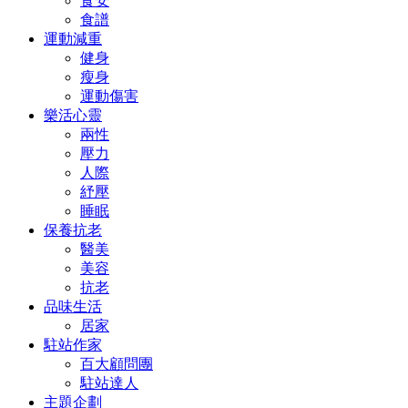
食安
食譜
運動減重
健身
瘦身
運動傷害
樂活心靈
兩性
壓力
人際
紓壓
睡眠
保養抗老
醫美
美容
抗老
品味生活
居家
駐站作家
百大顧問團
駐站達人
主題企劃