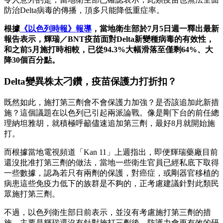
防治Delta病毒的傳播，頂多只能降低重症率。
根據
《以色列時報》報導
，當地衛生部於7月5日週一釋出最新
報告表示，輝瑞／BNT疫苗面對Delta新變種病毒的有效性，
和之前5月施打時相較，已從94.3%大幅滑落至僅剩64%、大
降30個百分點。
Delta變異株太刁鑽，疫苗保護力打折扣？
既然如此，施打第三劑會不會保護力加強？是否該追加此新措
施？這個議題在以色列已引起兩派論戰。像是剛下台的前任總
理納坦雅胡，就積極呼籲儘速追加第三劑，最好8月就開始施
打。
而根據當地電視頻道「Kan 11」上週指出，即便輝瑞藥廠目前
還沒批准打第三劑的做法，當地一些衛生官員已經私底下取得
一些數據，認為若只有兩劑的保護，對癌症，或剛器官移植的
病患這些免疫力低下的族群是不夠的，正考慮建議針對此類民
眾施打第三劑。
不過，以色列衛生部日前表示，並沒有考慮施打第三劑的措
施，主要是輝瑞還沒有針對施打三劑後，防護力會更有效的研