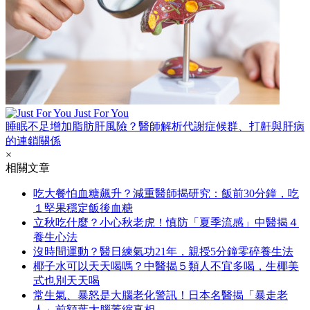
Just For You
睡眠不足增加脂肪肝風險？醫師解析代謝症候群、打鼾與肝病
的連鎖關係
×
相關文章
吃大餐怕血糖飆升？減重醫師揭研究：飯前30分鐘，吃
１堅果穩定飯後血糖
立秋吃什麼？小心秋老虎！慎防「夏季流感」中醫揭４
養生心法
沒時間運動？醫日練氣功21年，親授5分鐘零碎養生法
椰子水可以天天喝嗎？中醫揭５類人不宜多喝，生椰美
式也別天天喝
常生氣、暴怒是大腦老化警訊！日本名醫揭「暴走老
人」前額葉大腦萎縮真相