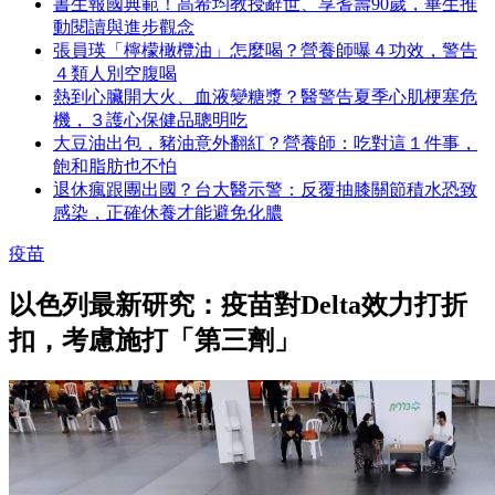
書生報國典範！高希均教授辭世、享耆壽90歲，畢生推
動閱讀與進步觀念
張員瑛「檸檬橄欖油」怎麼喝？營養師曝４功效，警告
４類人別空腹喝
熱到心臟開大火、血液變糖漿？醫警告夏季心肌梗塞危
機，３護心保健品聰明吃
大豆油出包，豬油意外翻紅？營養師：吃對這１件事，
飽和脂肪也不怕
退休瘋跟團出國？台大醫示警：反覆抽膝關節積水恐致
感染，正確休養才能避免化膿
疫苗
以色列最新研究：疫苗對Delta效力打折
扣，考慮施打「第三劑」