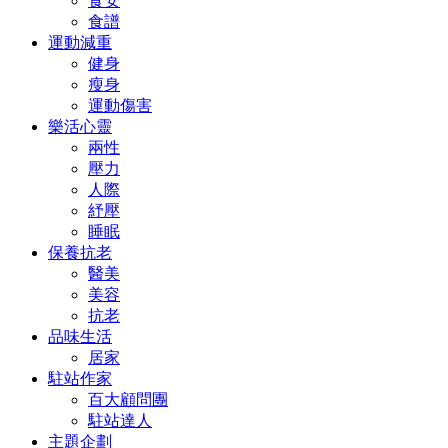
食安
食譜
運動減重
健身
瘦身
運動傷害
樂活心靈
兩性
壓力
人際
紓壓
睡眠
保養抗老
醫美
美容
抗老
品味生活
居家
駐站作家
百大顧問團
駐站達人
主題企劃