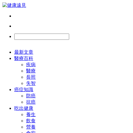
最新文章
醫療百科
疾病
醫療
長照
失智
癌症知識
防癌
抗癌
吃出健康
養生
飲食
營養