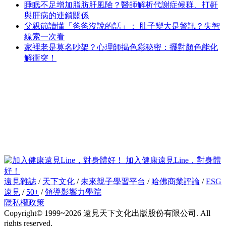
睡眠不足增加脂肪肝風險？醫師解析代謝症候群、打鼾
與肝病的連鎖關係
父親節讀懂「爸爸沒說的話」： 肚子變大是警訊？失智
線索一次看
家裡老是莫名吵架？心理師揭色彩秘密：擺對顏色能化
解衝突！
加入健康遠見Line，對身體
好！
遠見雜誌
/
天下文化
/
未來親子學習平台
/
哈佛商業評論
/
ESG
遠見
/
50+
/
領導影響力學院
隱私權政策
Copyright© 1999~2026 遠見天下文化出版股份有限公司. All
rights reserved.