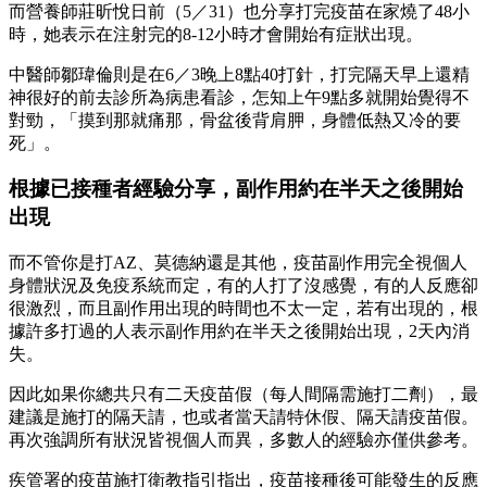
而營養師莊昕悅日前（5／31）也分享打完疫苗在家燒了48小
時，她表示在注射完的8-12小時才會開始有症狀出現。
中醫師鄒瑋倫則是在6／3晚上8點40打針，打完隔天早上還精
神很好的前去診所為病患看診，怎知上午9點多就開始覺得不
對勁，「摸到那就痛那，骨盆後背肩胛，身體低熱又冷的要
死」。
根據已接種者經驗分享，副作用約在半天之後開始
出現
而不管你是打AZ、莫德納還是其他，疫苗副作用完全視個人
身體狀況及免疫系統而定，有的人打了沒感覺，有的人反應卻
很激烈，而且副作用出現的時間也不太一定，若有出現的，根
據許多打過的人表示副作用約在半天之後開始出現，2天內消
失。
因此如果你總共只有二天疫苗假（每人間隔需施打二劑），最
建議是施打的隔天請，也或者當天請特休假、隔天請疫苗假。
再次強調所有狀況皆視個人而異，多數人的經驗亦僅供參考。
疾管署的疫苗施打衛教指引指出，疫苗接種後可能發生的反應