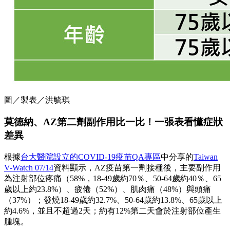
圖／製表／洪毓琪
莫德納、AZ第二劑副作用比一比！一張表看懂症狀
差異
根據
台大醫院設立的COVID-19疫苗QA專區
中分享的
Taiwan
V-Watch 07/14
資料顯示，AZ疫苗第一劑接種後，主要副作用
為注射部位疼痛（58%，18-49歲約70％、50-64歲約40％、65
歲以上約23.8%）、疲倦（52%）、肌肉痛（48%）與頭痛
（37%）；發燒18-49歲約32.7%、50-64歲約13.8%、65歲以上
約4.6%，並且不超過2天；約有12%第二天會於注射部位產生
腫塊。