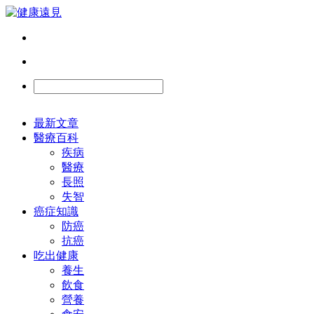
最新文章
醫療百科
疾病
醫療
長照
失智
癌症知識
防癌
抗癌
吃出健康
養生
飲食
營養