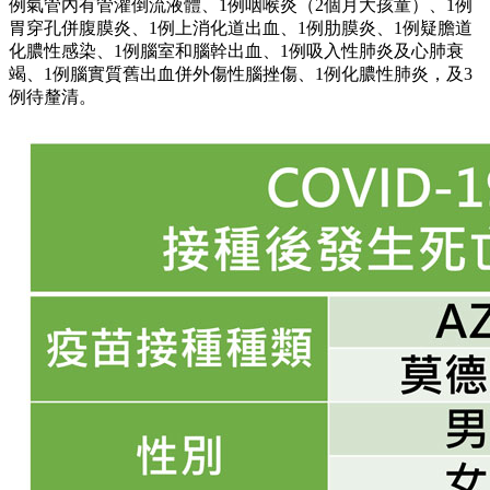
例氣管內有管灌倒流液體、1例咽喉炎（2個月大孩童）、1例
胃穿孔併腹膜炎、1例上消化道出血、1例肋膜炎、1例疑膽道
化膿性感染、1例腦室和腦幹出血、1例吸入性肺炎及心肺衰
竭、1例腦實質舊出血併外傷性腦挫傷、1例化膿性肺炎，及3
例待釐清。