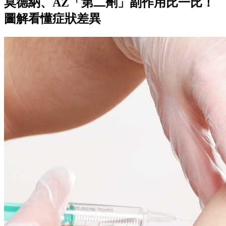
莫德納、AZ「第二劑」副作用比一比！
圖解看懂症狀差異