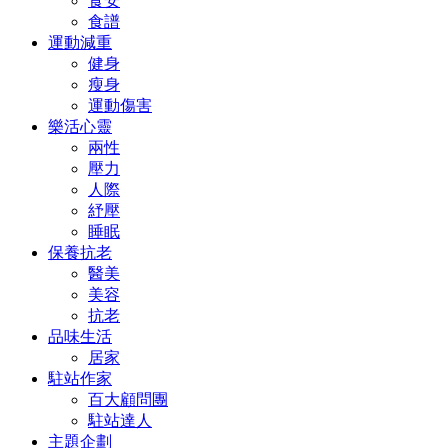
食安
食譜
運動減重
健身
瘦身
運動傷害
樂活心靈
兩性
壓力
人際
紓壓
睡眠
保養抗老
醫美
美容
抗老
品味生活
居家
駐站作家
百大顧問團
駐站達人
主題企劃