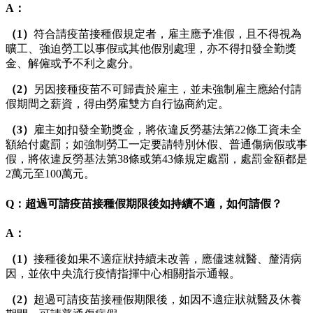
A：
（1）
符合請疫苗接種假規定者，雇主應予准假，且不得視為
曠工、強迫勞工以事假或其他假別處理，亦不得扣發全勤獎
金、解僱或予不利之處分。
（2）
另因接種疫苗不可歸責於雇主，並未強制雇主應給付請
假期間之薪資，得由勞雇雙方自行協商約定。
（3）
雇主如扣發全勤獎金，將依違反勞基法第22條工資未全
額給付處罰；如強制勞工一定要請特別休假、普通傷病假或事
假，將依違反勞基法第38條或第43條規定處罰，處罰金額都是
2萬元至100萬元。
Q：超過可請疫苗接種假期限後如持續不適，如何請假？
A：
（1）
接種後如果不適症狀持續未改善，應儘速就醫、釐清病
因，並依中央流行疫情指揮中心相關指示通報。
（2）
超過可請疫苗接種假期限後，如因不適症狀就醫及休養