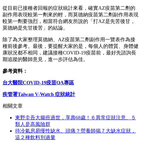
從目前已接種者回報的症狀統計來看，確實AZ疫苗第二劑的
副作用表現較第一劑來的輕，而莫德納疫苗第二劑副作用表現
較第一劑要強烈，相當符合網友所說的「打AZ是先苦後甘，
莫德納是先甘後苦」的結論。
除了為大家整理莫德納、AZ疫苗第二劑副作用一覽表作為接
種前後參考。最後，要提醒大家的是，每個人的體質、身體健
康狀況都不相同，建議接種COVID-19疫苗前，最好先諮詢長
期追蹤的醫師意見，進一步評估為佳。
參考資料：
台大醫院COVID-19疫苗QA專區
疾管署Taiwan V-Watch 症狀統計
相關文章
東野圭吾大腸癌過世，享壽68歲！６異常症狀注意、５
類人是高風險群
待冷氣房易慢性缺水、頭痛？營養師揭７大缺水症狀，
這２種飲料別過量