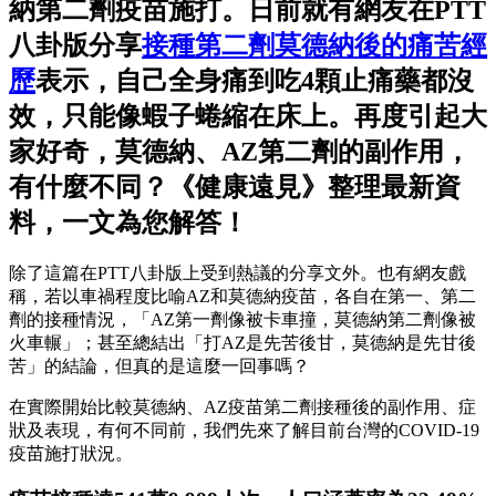
納第二劑疫苗施打。日前就有網友在PTT
八卦版分享
接種第二劑莫德納後的痛苦經
歷
表示，自己全身痛到吃4顆止痛藥都沒
效，只能像蝦子蜷縮在床上。再度引起大
家好奇，莫德納、AZ第二劑的副作用，
有什麼不同？《健康遠見》整理最新資
料，一文為您解答！
除了這篇在PTT八卦版上受到熱議的分享文外。也有網友戲
稱，若以車禍程度比喻AZ和莫德納疫苗，各自在第一、第二
劑的接種情況，「AZ第一劑像被卡車撞，莫德納第二劑像被
火車輾」；甚至總結出「打AZ是先苦後甘，莫德納是先甘後
苦」的結論，但真的是這麼一回事嗎？
在實際開始比較莫德納、AZ疫苗第二劑接種後的副作用、症
狀及表現，有何不同前，我們先來了解目前台灣的COVID-19
疫苗施打狀況。