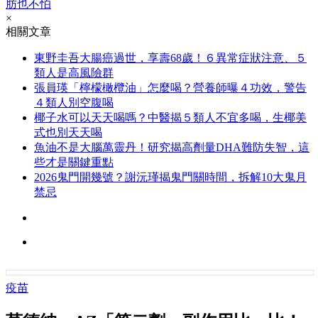
肪也不怕
×
相關文章
東野圭吾大腸癌過世，享壽68歲！６異常症狀注意、５
類人是高風險群
張員瑛「檸檬橄欖油」怎麼喝？營養師曝４功效，警告
４類人別空腹喝
椰子水可以天天喝嗎？中醫揭５類人不宜多喝，生椰美
式也別天天喝
魚油不是大腦萬靈丹！研究揭高劑量DHA難防失智，這
些才是關鍵重點
2026鬼門開幾號？謝沅瑾揭鬼門關時間，拆解10大鬼月
禁忌
疫苗