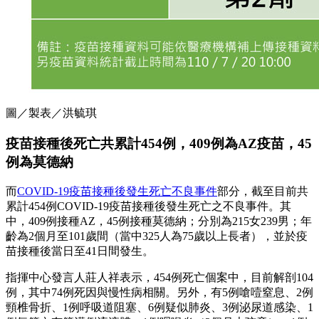
圖／製表／洪毓琪
疫苗接種後死亡共累計454例，409例為AZ疫苗，45
例為莫德納
而
COVID-19疫苗接種後發生死亡不良事件
部分，截至目前共
累計454例COVID-19疫苗接種後發生死亡之不良事件。其
中，409例接種AZ，45例接種莫德納；分別為215女239男；年
齡為2個月至101歲間（當中325人為75歲以上長者），並於疫
苗接種後當日至41日間發生。
指揮中心發言人莊人祥表示，454例死亡個案中，目前解剖104
例，其中74例死因與慢性病相關。另外，有5例嗆噎窒息、2例
頸椎骨折、1例呼吸道阻塞、6例疑似肺炎、3例泌尿道感染、1