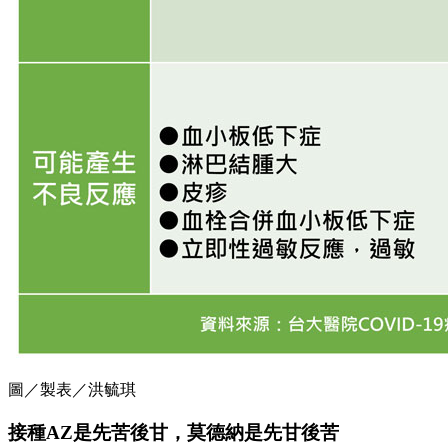
圖／製表／洪毓琪
接種AZ是先苦後甘，莫德納是先甘後苦