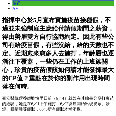
傳送
A+
指揮中心於5月宣布實施疫苗接種假，不
過並未強制雇主應給付請假期間之薪資，
得由勞雇雙方自行協商約定。因此有些公
司有給疫苗假，有些沒給，給的天數也不
定。近期愈來愈多人去施打，年齡層也逐
漸往下覆蓋，一些仍在工作的上班族關
心，珍貴的疫苗假該如何請才能發揮最大
的CP值？重點在於你的副作用出現時間
落在何時。
臺安醫院營養師劉怡里日前（6／4）就曾在其臉書分享打疫苗
的經驗，她是在6／1下午施打，6／2凌晨開始出現畏寒、發
燒、眼睛腫等症狀，6／3所有症狀才漸消退。