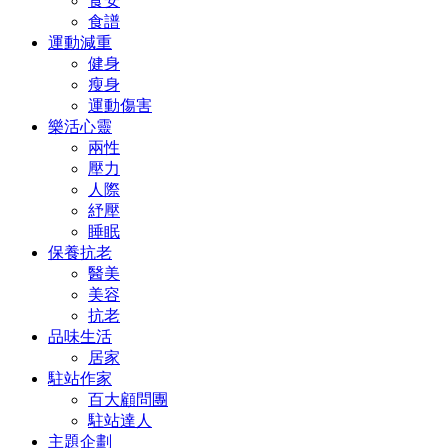
食安
食譜
運動減重
健身
瘦身
運動傷害
樂活心靈
兩性
壓力
人際
紓壓
睡眠
保養抗老
醫美
美容
抗老
品味生活
居家
駐站作家
百大顧問團
駐站達人
主題企劃