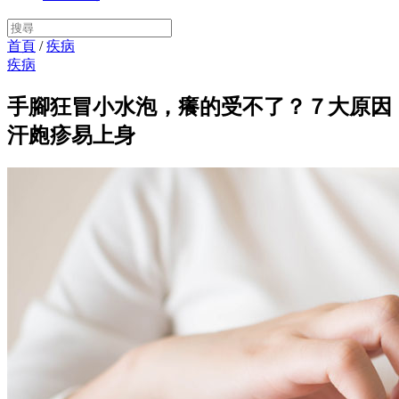
首頁
/
疾病
疾病
手腳狂冒小水泡，癢的受不了？７大原因
汗皰疹易上身