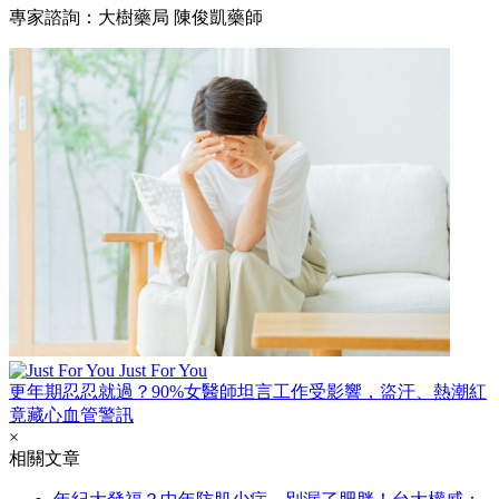
專家諮詢：大樹藥局 陳俊凱藥師
Just For You
更年期忍忍就過？90%女醫師坦言工作受影響，盜汗、熱潮紅
竟藏心血管警訊
×
相關文章