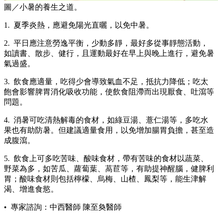
圖／小暑的養生之道。
1. 夏季炎熱，應避免陽光直曬，以免中暑。
2. 平日應注意勞逸平衡，少動多靜，最好多從事靜態活動，
如讀書、散步、健行，且運動最好在早上與晚上進行，避免暑
氣過盛。
3. 飲食應適量，吃得少會導致氣血不足，抵抗力降低；吃太
飽會影響脾胃消化吸收功能，使飲食阻滯而出現厭食、吐瀉等
問題。
4. 消暑可吃清熱解毒的食材，如綠豆湯、薏仁湯等，多吃水
果也有助防暑。但建議適量食用，以免增加腸胃負擔，甚至造
成腹瀉。
5. 飲食上可多吃苦味、酸味食材，帶有苦味的食材以蔬菜、
野菜為多，如苦瓜、蘿蔔葉、萵苣等，有助提神醒腦，健脾利
胃；酸味食材則包括檸檬、烏梅、山楂、鳳梨等，能生津解
渴、增進食慾。
• 專家諮詢：中西醫師 陳至奐醫師