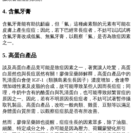
4. 含氟牙膏
含氟牙膏能有助抗齬齒，但「氟」這種鹵素類的元素有可能在
皮膚上產生痘痘；因此，若下巴經常長痘者，不妨可以試試將
含氟牙膏改成低氟、無氟牙膏，以觀察「氟」是否為致痘因素
之一。
5. 高蛋白產品
談及高蛋白產品竟可能是致痘因素之一，著實讓人吃驚，高蛋
白居然也與長痘居然有關！廖偉呈藥師解釋，高蛋白產品中的
乳清蛋白會使 IGF-1（類胰島素生長因子）濃度增加，會連帶
增加雄性素及皮脂的合成，故可能導致某些人因而長痘痘；同
理，牛奶中含有的酪蛋白與乳清蛋白，也可能導致頻繁冒痘的
原因之一。因此，若有不明原因長痘痘者，不妨可試著暫停攝
取乳製品、高蛋白產品，改吃一般肉類、雞蛋、豆類等以滿足
身體蛋白質所需，以觀察痘痘肌是否有所改善。
然而，廖偉呈藥師也提醒，痘痘生長的因素眾多，除了油脂、
細菌、特定成分之外，亦可能是因為壓力、荷爾蒙變化所引