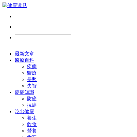
最新文章
醫療百科
疾病
醫療
長照
失智
癌症知識
防癌
抗癌
吃出健康
養生
飲食
營養