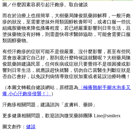
圖／什麼因素容易引起汗皰疹。取自健談
而在於治療上也很簡單，大樹藥局陳俊凱藥師解釋，一般汗皰
疹的狀況，至需要塗抹外用類固醇軟膏即可，或者口服一些抗
組織胺藥物來降低搔癢程度，若已經嚴重影響到日常生活，且
塗抹藥物沒有好轉，則需盡快尋求醫師協助，可能會需要口服
類固醇藥物。
有些汗皰疹的症狀可能不是很嚴重、沒什麼影響，甚至有些民
眾會放著讓它自己好，那到底什麼時候該就醫呢？大樹藥局陳
俊凱藥師建議民眾，任何疾病或症狀只要覺得不是很困擾或影
響到日常生活，就應該趕快就醫，切勿自己當醫生判斷症狀是
否自己會好，以免誤判病情導致症狀加重或者延誤治療時機！
（本圖文轉載自健談網站，原標題為
〈極癢難耐手腳水泡多又
癢 小心汗皰疹侵襲！〉
）
汗皰疹相關問題，建議諮詢「皮膚科、藥師」
更多健康相關問題，歡迎諮詢微笑藥師團隊 Line@smilerx
圖文創作：
健談