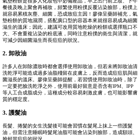
氣墊粉餅是很多人化妝包中必備產品，早上出門前上妝、下午
餐後及晚上聚會再補妝，頻繁使用粉撲反覆沾染臉部，粉撲上
就容易累積灰塵、細菌，恐成致痘主因！廖偉呈藥師補充，氣
墊粉餅的質地濕潤，搭配廣口型的容器本來就很容易成為細菌
滋生的溫床；因此，建議可改用質地乾燥的粉餅或選擇瓶口不
大、不會重複沾染的粉底液，同時注意粉撲的衛生與清潔，就
可減少因細菌滋生而長痘痘的狀況。
2. 卸妝油
許多人在卸除濃妝時都會選擇使用卸妝油，但若未將卸妝油清
洗乾淨可能造成過多油脂殘留在皮膚上，反而造成痘痘肌與細
菌滋長的溫床。廖偉呈藥師提醒，若習慣使用卸妝油時，除了
一定要把臉洗乾淨之外，使用前最好留意是否含有IPM、IPP
等人工合成脂成分，這種成分較容易刺激皮膚，也可能影響膚
質的穩定度。
3. 護髮油
長髮、捲髮的女生洗髮後可能會習慣在髮尾上抹上一些護髮
油，但需注意睡眠時髮尾油脂可能會沾染到臉部，造成額頭、
臉頰冒痘痘的狀況。