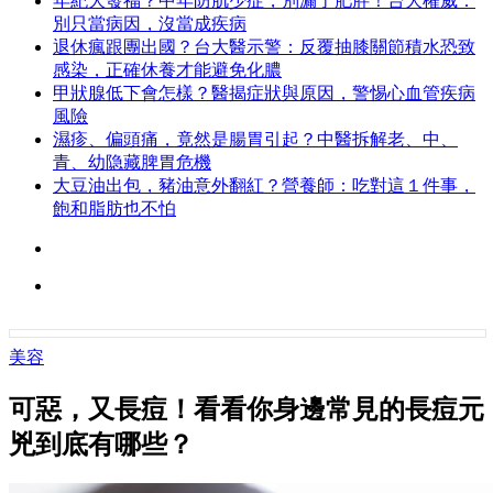
年紀大發福？中年防肌少症，別漏了肥胖！台大權威：
別只當病因，沒當成疾病
退休瘋跟團出國？台大醫示警：反覆抽膝關節積水恐致
感染，正確休養才能避免化膿
甲狀腺低下會怎樣？醫揭症狀與原因，警惕心血管疾病
風險
濕疹、偏頭痛，竟然是腸胃引起？中醫拆解老、中、
青、幼隐藏脾胃危機
大豆油出包，豬油意外翻紅？營養師：吃對這１件事，
飽和脂肪也不怕
美容
可惡，又長痘！看看你身邊常見的長痘元
兇到底有哪些？