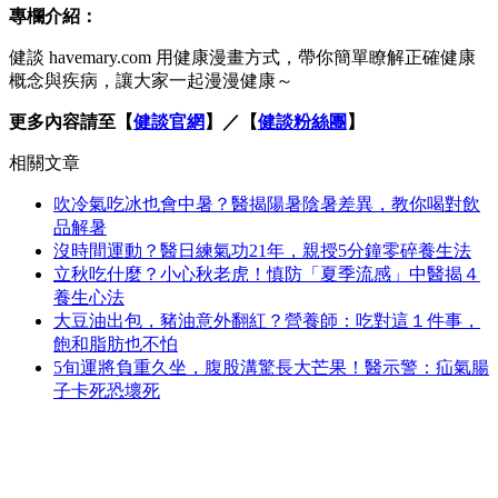
專欄介紹：
健談 havemary.com 用健康漫畫方式，帶你簡單瞭解正確健康
概念與疾病，讓大家一起漫漫健康～
更多內容請至【
健談官網
】／【
健談粉絲團
】
相關文章
吹冷氣吃冰也會中暑？醫揭陽暑陰暑差異，教你喝對飲
品解暑
沒時間運動？醫日練氣功21年，親授5分鐘零碎養生法
立秋吃什麼？小心秋老虎！慎防「夏季流感」中醫揭４
養生心法
大豆油出包，豬油意外翻紅？營養師：吃對這１件事，
飽和脂肪也不怕
5旬運將負重久坐，腹股溝驚長大芒果！醫示警：疝氣腸
子卡死恐壞死