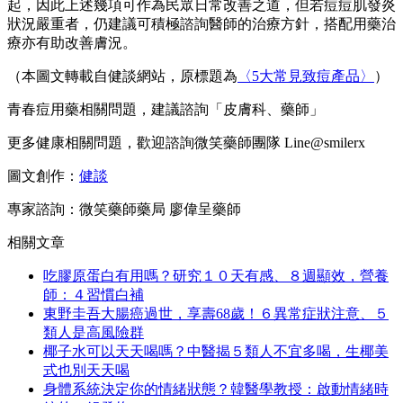
起，因此上述幾項可作為民眾日常改善之道，但若痘痘肌發炎
狀況嚴重者，仍建議可積極諮詢醫師的治療方針，搭配用藥治
療亦有助改善膚況。
（本圖文轉載自健談網站，原標題為
〈5大常見致痘產品〉
）
青春痘用藥相關問題，建議諮詢「皮膚科、藥師」
更多健康相關問題，歡迎諮詢微笑藥師團隊 Line@smilerx
圖文創作：
健談
專家諮詢：微笑藥師藥局 廖偉呈藥師
相關文章
吃膠原蛋白有用嗎？研究１０天有感、８週顯效，營養
師：４習慣白補
東野圭吾大腸癌過世，享壽68歲！６異常症狀注意、５
類人是高風險群
椰子水可以天天喝嗎？中醫揭５類人不宜多喝，生椰美
式也別天天喝
身體系統決定你的情緒狀態？韓醫學教授：啟動情緒時