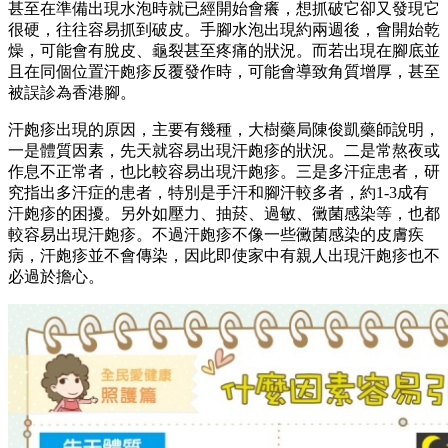
甚至在準備出現水泡時就已經開始會癢，想抓破它卻又發現它
很硬，往往容易抓到破皮。手腳水泡出現約兩週後，會開始乾
燥，可能會有脫皮、龜裂甚至疼痛的狀況。而若出現在腳底並
且在同個位置汗皰疹反覆發作時，可能會導致角質增厚，甚至
被誤診為香港腳。
汗皰疹出現的原因，主要有幾種，大樹藥局陳俊凱藥師說明，
一是體質因素，先天就容易出現汗皰疹的狀況。二是常熬夜或
作息不正常者，也比較容易出現汗皰疹。三是多汗症患者，研
究指出多汗症的患者，特別是手汗和腳汗較多者，約1-3成有
汗皰疹的困擾。另外如壓力、抽菸、過敏、黴菌感染等，也都
較容易出現汗皰疹。不過汗皰疹不像一些黴菌感染的皮膚疾
病，汗皰疹並不會傳染，因此即使家中有親人出現汗皰疹也不
必過於擔心。