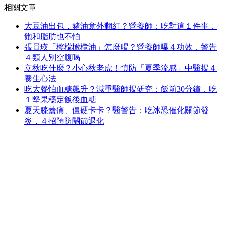
相關文章
大豆油出包，豬油意外翻紅？營養師：吃對這１件事，
飽和脂肪也不怕
張員瑛「檸檬橄欖油」怎麼喝？營養師曝４功效，警告
４類人別空腹喝
立秋吃什麼？小心秋老虎！慎防「夏季流感」中醫揭４
養生心法
吃大餐怕血糖飆升？減重醫師揭研究：飯前30分鐘，吃
１堅果穩定飯後血糖
夏天膝蓋痛、僵硬卡卡？醫警告：吃冰恐催化關節發
炎，４招預防關節退化