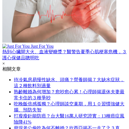
Just For You
熱到心臟開大火、血液變糖漿？醫警告夏季心肌梗塞危機，３
護心保健品聰明吃
×
相關文章
待冷氣房易慢性缺水、頭痛？營養師揭７大缺水症狀，
這２種飲料別過量
熟齡離婚為何增加？愈吵愈心累！心理師揭退休夫妻最
常卡住的３種爭吵
吃晚飯倍感孤獨？心理師談空巢期，用１０習慣強健大
腦、預防失智
打瘦瘦針能防癌？台大醫16萬人研究證實：13種癌症風
險降41%
發現老公偷吃為何不離婚？欣西亞揭不一走了之３真