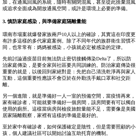
加，在通風回風的系統，隨時有關閉混風，甚至從此捨棄混風
或追求全面成為開放通風空間，或許是環境上必要的準備。
3. 慎防家庭感染，與準備家庭隔離量能
環南市場案就爆發家族兩戶10人以上的確診，其實這在印度更
有許多這樣的多代家庭案例。除了不同年代的族群衛生習慣不
同，也常常有：媽媽被感染，小孩就必定被感染的定律。
先前討論過疫苗目前無法防止密切接觸傳染Delta了，所以防
治家庭傳染，是要全家與社區要共同訓練的。防治家庭傳染很
重要的就是，以後回到家絕對是：先把自己清洗乾淨再與家人
互動，這個重要性應該不會亞於在外勤洗手戴口罩和社交距
離。
另一個進階，就是準備好一人一室的預備空間，當疫情再來，
家有確診者，可能就要準備好一個房間，該房間要有可以獨自
使用的廁所。這樣當病房與檢疫旅館量能不足，需要像是美國
居家隔離觀察，家裡有這樣的準備是最好的。
至於家中有確診者，如何保護確定是陰性，但是需要照顧的小
孩，個人建議社區可以開始討論互助托育的機制。