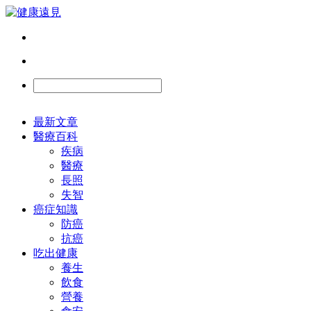
最新文章
醫療百科
疾病
醫療
長照
失智
癌症知識
防癌
抗癌
吃出健康
養生
飲食
營養