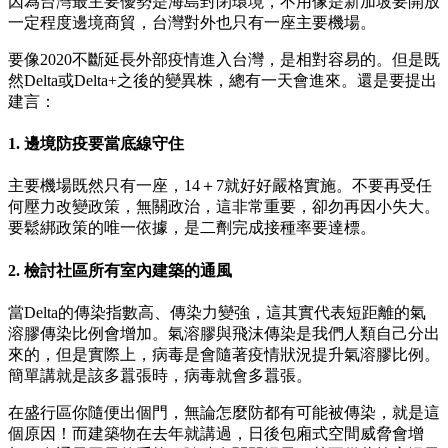
因為台灣最主要優勢是海島封閉環境，不用像是新加坡要開放
一定程度邊境商貿，台灣對外也只有一座主要機場。
要像2020不斷延長外部疫情進入台灣，是相對容易的。但是既
然Delta或Delta+之後的變異株，總有一天會進來。還是要提出
建言：
1. 邊境防疫要當底線守住
主要機場既然只有一座，14＋7就好好嚴格實施。不要再受任
何壓力改變政策，無關政治，這非常重要，卻勿再因小失大。
要鬆綁政策的唯一依據，是二劑完成接種率要達標。
2. 檢討社區所有室內建築的通風
當Delta的傳染指數高、傳染力變強，這其實代表短距離的氣
溶膠傳染比例會增加。氣溶膠與飛沫傳染是我們人類自己分出
來的，但是實際上，病毒是會隨著疫情狀況提升氣溶膠比例。
簡單講就是該多囂張時，病毒就會多囂張。
在盛行區你隨便出個門，無論怎麼防都有可能被傳染，就是這
個原因！而建築物在去年就講過，日後包廂式空間威脅會增