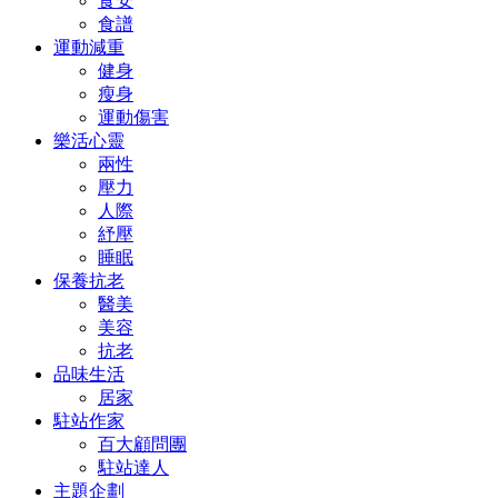
食安
食譜
運動減重
健身
瘦身
運動傷害
樂活心靈
兩性
壓力
人際
紓壓
睡眠
保養抗老
醫美
美容
抗老
品味生活
居家
駐站作家
百大顧問團
駐站達人
主題企劃