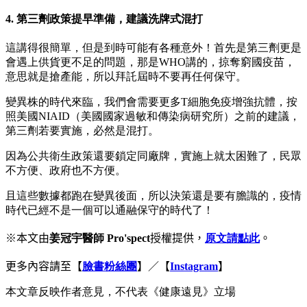
4. 第三劑政策提早準備，建議洗牌式混打
這講得很簡單，但是到時可能有各種意外！首先是第三劑更是
會遇上供貨更不足的問題，那是WHO講的，掠奪窮國疫苗，
意思就是搶產能，所以拜託屆時不要再任何保守。
變異株的時代來臨，我們會需要更多T細胞免疫增強抗體，按
照美國NIAID（美國國家過敏和傳染病研究所）之前的建議，
第三劑若要實施，必然是混打。
因為公共衛生政策還要鎖定同廠牌，實施上就太困難了，民眾
不方便、政府也不方便。
且這些數據都跑在變異後面，所以決策還是要有膽識的，疫情
時代已經不是一個可以通融保守的時代了！
※本文由
姜冠宇醫師 Pro'spect
授權提供，
原文請點此
。
更多內容請至【
臉書粉絲團
】／
【
Instagram
】
本文章反映作者意見，不代表《健康遠見》立場