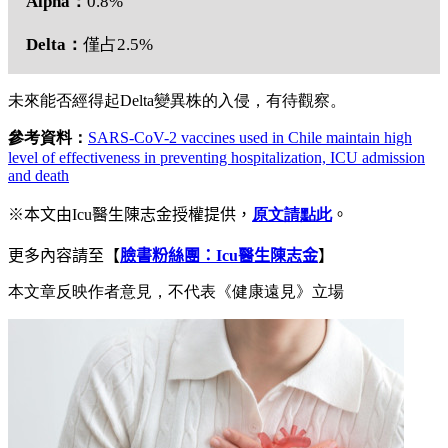
Alpha：
0.8%
Delta：
僅占2.5%
未來能否經得起Delta變異株的入侵，有待觀察。
參考資料：
SARS-CoV-2 vaccines used in Chile maintain high
level of effectiveness in preventing hospitalization, ICU admission
and death
※本文由
Icu
醫生陳志金
授權提供，
原文請點此
。
更多內容請至
【
臉書粉絲團：
Icu
醫生陳志金
】
本文章反映作者意見，不代表《健康遠見》立場