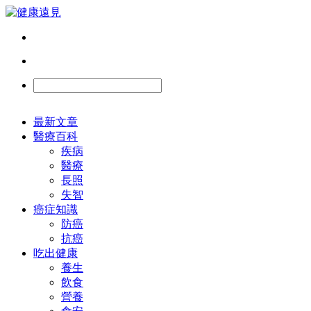
最新文章
醫療百科
疾病
醫療
長照
失智
癌症知識
防癌
抗癌
吃出健康
養生
飲食
營養