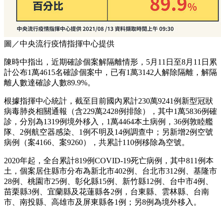
圖／中央流行疫情指揮中心提供
陳時中指出，近期確診個案解隔離情形，5月11日至8月11日累
計公布1萬4615名確診個案中，已有1萬3142人解除隔離，解隔
離人數達確診人數89.9%。
根據指揮中心統計，截至目前國內累計230萬9241例新型冠狀
病毒肺炎相關通報（含229萬2428例排除），其中1萬5836例確
診，分別為1319例境外移入，1萬4464本土病例，36例敦睦艦
隊、2例航空器感染、1例不明及14例調查中；另新增2例空號
病例（案4166、案9260），共累計110例移除為空號。
2020年起，全台累計819例COVID-19死亡病例，其中811例本
土，個案居住縣市分布為新北市402例、台北市312例、基隆市
28例、桃園市25例、彰化縣15例、新竹縣12例、台中市4例、
苗栗縣3例、宜蘭縣及花蓮縣各2例，台東縣、雲林縣、台南
市、南投縣、高雄市及屏東縣各1例；另8例為境外移入。