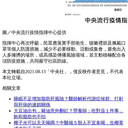
圖／中央流行疫情指揮中心提供
指揮中心再次呼籲，民眾應落實手部衛生、咳嗽禮節及佩戴口
罩等個人防護措施，減少不必要移動、活動或集會，避免出入
人多擁擠的場所，或高感染傳播風險場域，並主動積極配合各
項防疫措施，共同嚴守社區防線。
本文轉載自2021.08.13「中央社」，僅反映作者意見，不代表
本社立場。
相關文章
睡眠不足增加脂肪肝風險？醫師解析代謝症候群、打鼾
與肝病的連鎖關係
大豆油出包，豬油意外翻紅？營養師：吃對這１件事，
飽和脂肪也不怕
椰子水可以天天喝嗎？中醫揭５類人不宜多喝，生椰美