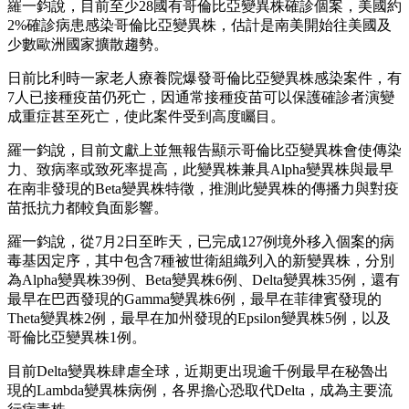
羅一鈞說，目前至少28國有哥倫比亞變異株確診個案，美國約
2%確診病患感染哥倫比亞變異株，估計是南美開始往美國及
少數歐洲國家擴散趨勢。
日前比利時一家老人療養院爆發哥倫比亞變異株感染案件，有
7人已接種疫苗仍死亡，因通常接種疫苗可以保護確診者演變
成重症甚至死亡，使此案件受到高度矚目。
羅一鈞說，目前文獻上並無報告顯示哥倫比亞變異株會使傳染
力、致病率或致死率提高，此變異株兼具Alpha變異株與最早
在南非發現的Beta變異株特徵，推測此變異株的傳播力與對疫
苗抵抗力都較負面影響。
羅一鈞說，從7月2日至昨天，已完成127例境外移入個案的病
毒基因定序，其中包含7種被世衛組織列入的新變異株，分別
為Alpha變異株39例、Beta變異株6例、Delta變異株35例，還有
最早在巴西發現的Gamma變異株6例，最早在菲律賓發現的
Theta變異株2例，最早在加州發現的Epsilon變異株5例，以及
哥倫比亞變異株1例。
目前Delta變異株肆虐全球，近期更出現逾千例最早在秘魯出
現的Lambda變異株病例，各界擔心恐取代Delta，成為主要流