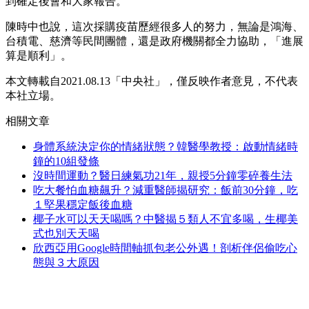
到確定後會和大家報告。
陳時中也說，這次採購疫苗歷經很多人的努力，無論是鴻海、
台積電、慈濟等民間團體，還是政府機關都全力協助，「進展
算是順利」。
本文轉載自2021.08.13「中央社」，僅反映作者意見，不代表
本社立場。
相關文章
身體系統決定你的情緒狀態？韓醫學教授：啟動情緒時
鐘的10組發條
沒時間運動？醫日練氣功21年，親授5分鐘零碎養生法
吃大餐怕血糖飆升？減重醫師揭研究：飯前30分鐘，吃
１堅果穩定飯後血糖
椰子水可以天天喝嗎？中醫揭５類人不宜多喝，生椰美
式也別天天喝
欣西亞用Google時間軸抓包老公外遇！剖析伴侶偷吃心
態與３大原因