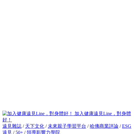
加入健康遠見Line，對身體
好！
遠見雜誌
/
天下文化
/
未來親子學習平台
/
哈佛商業評論
/
ESG
遠見
/
50+
/
領導影響力學院