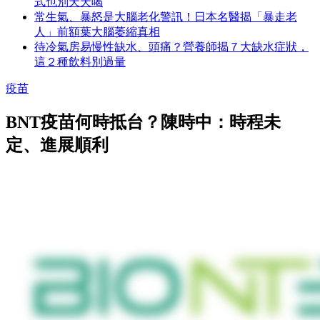
式也別天天喝
常生氣、暴怒是大腦老化警訊！日本名醫揭「暴走老
人」前額葉大腦萎縮真相
待冷氣房易慢性缺水、頭痛？營養師揭７大缺水症狀，
這２種飲料別過量
疫苗
BNT疫苗何時抵台？陳時中：時程未
定、進展順利