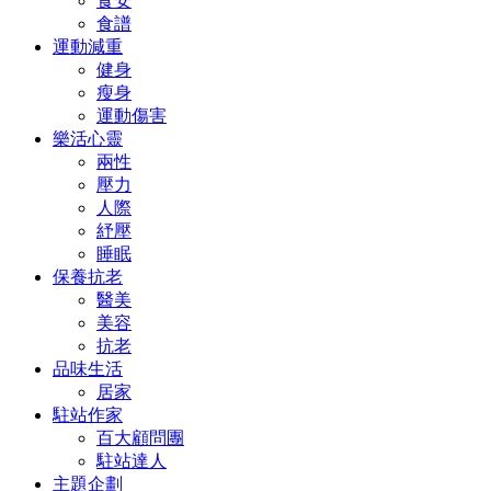
食安
食譜
運動減重
健身
瘦身
運動傷害
樂活心靈
兩性
壓力
人際
紓壓
睡眠
保養抗老
醫美
美容
抗老
品味生活
居家
駐站作家
百大顧問團
駐站達人
主題企劃