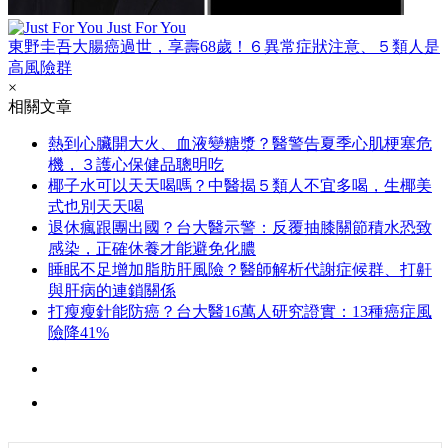
Just For You
東野圭吾大腸癌過世，享壽68歲！６異常症狀注意、５類人是
高風險群
×
相關文章
熱到心臟開大火、血液變糖漿？醫警告夏季心肌梗塞危
機，３護心保健品聰明吃
椰子水可以天天喝嗎？中醫揭５類人不宜多喝，生椰美
式也別天天喝
退休瘋跟團出國？台大醫示警：反覆抽膝關節積水恐致
感染，正確休養才能避免化膿
睡眠不足增加脂肪肝風險？醫師解析代謝症候群、打鼾
與肝病的連鎖關係
打瘦瘦針能防癌？台大醫16萬人研究證實：13種癌症風
險降41%