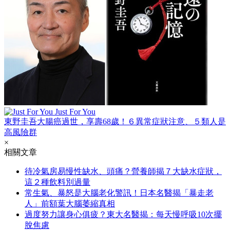
Just For You
東野圭吾大腸癌過世，享壽68歲！６異常症狀注意、５類人是
高風險群
×
相關文章
待冷氣房易慢性缺水、頭痛？營養師揭７大缺水症狀，
這２種飲料別過量
常生氣、暴怒是大腦老化警訊！日本名醫揭「暴走老
人」前額葉大腦萎縮真相
過度努力讓身心俱疲？東大名醫揭：每天慢呼吸10次擺
脫焦慮