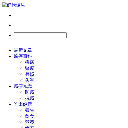
最新文章
醫療百科
疾病
醫療
長照
失智
癌症知識
防癌
抗癌
吃出健康
養生
飲食
營養