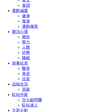
食安
食譜
運動減重
健身
瘦身
運動傷害
樂活心靈
兩性
壓力
人際
紓壓
睡眠
保養抗老
醫美
美容
抗老
品味生活
居家
駐站作家
百大顧問團
駐站達人
主題企劃