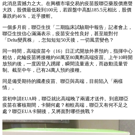
此消息震撼力之大。在興櫃市場交易的疫苗股聯亞藥股價應聲
大跌，股價最低殺到100元，若跟盤中高點185.5元相比，股價
暴跌約46％，近乎腰斬。
一個多月前，聯亞生技「二期臨床試驗期中報告」記者會上，
聯亞生技信心滿滿表示，疫苗安全性良好，甚至能對付
「Delta變異株」，怎知短短50天後，一切風雲變色？
同一時間，高端疫苗今（16）日正式開放外界預約，指揮中心
粗估，此輪疫苗將接種約60萬至80萬劑高端疫苗。上午10時開
放預約後，一度因登入踴躍，瞬間流量過大，而啟動流量管
制。截至中午，已有24萬人預約接種。
同是備受期待的國產疫苗、聯亞與高端，目前陷入「兩樣
情」。
當初申請EUA時，聯亞就比高端晚了兩週才送件。到底聯亞
疫苗在審核期間，卡關何處？相較高端，聯亞又有何不足之
處？聯亞EUA卡關後，又將面對哪些挑戰？