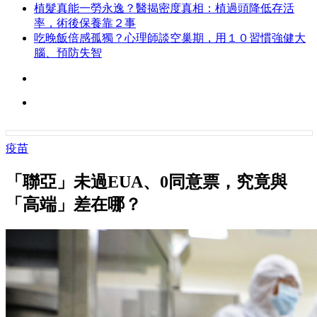
植髮真能一勞永逸？醫揭密度真相：植過頭降低存活
率，術後保養靠２事
吃晚飯倍感孤獨？心理師談空巢期，用１０習慣強健大
腦、預防失智
疫苗
「聯亞」未過EUA、0同意票，究竟與
「高端」差在哪？