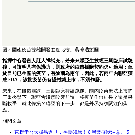
圖／國產疫苗雙雄開發進度比較。蔣濬浩製圖
指揮中心發言人莊人祥補充，若未來聯亞生技經三期臨床試驗
後，可證明具有保護力，則政府的疫苗採購契約仍可適用；至
於目前已生產的疫苗，有效期為兩年，因此，若兩年內聯亞獲
准EUA，該批疫苗仍有望封緘上市，不須作廢。
未來，在股價崩跌、三期臨床持續燒錢、國內疫苗無法上市的
三重夾擊下，聯亞會繼續咬牙前進，將疫苗作出結果？還是果
斷收手、就此停損？聯亞的下一步，都是外界持續關注的焦
點。
相關文章
東野圭吾大腸癌過世，享壽68歲！６異常症狀注意、５