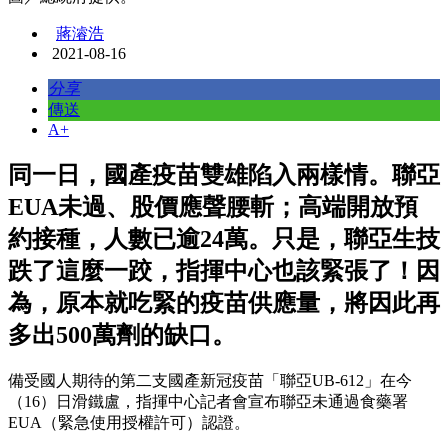
蔣濬浩
2021-08-16
分享
傳送
A+
同一日，國產疫苗雙雄陷入兩樣情。聯亞
EUA未過、股價應聲腰斬；高端開放預
約接種，人數已逾24萬。只是，聯亞生技
跌了這麼一跤，指揮中心也該緊張了！因
為，原本就吃緊的疫苗供應量，將因此再
多出500萬劑的缺口。
備受國人期待的第二支國產新冠疫苗「聯亞UB-612」在今
（16）日滑鐵盧，指揮中心記者會宣布聯亞未通過食藥署
EUA（緊急使用授權許可）認證。