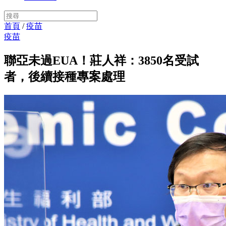
首頁
/
疫苗
疫苗
聯亞未過EUA！莊人祥：3850名受試
者，後續接種專案處理