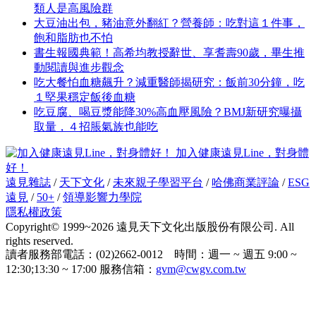
類人是高風險群
大豆油出包，豬油意外翻紅？營養師：吃對這１件事，
飽和脂肪也不怕
書生報國典範！高希均教授辭世、享耆壽90歲，畢生推
動閱讀與進步觀念
吃大餐怕血糖飆升？減重醫師揭研究：飯前30分鐘，吃
１堅果穩定飯後血糖
吃豆腐、喝豆漿能降30%高血壓風險？BMJ新研究曝攝
取量，４招脹氣族也能吃
加入健康遠見Line，對身體
好！
遠見雜誌
/
天下文化
/
未來親子學習平台
/
哈佛商業評論
/
ESG
遠見
/
50+
/
領導影響力學院
隱私權政策
Copyright© 1999~2026 遠見天下文化出版股份有限公司. All
rights reserved.
讀者服務部電話：(02)2662-0012 時間：週一 ~ 週五 9:00 ~
12:30;13:30 ~ 17:00 服務信箱：
gvm@cwgv.com.tw