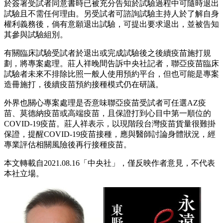
於簽署受試者同意書時已被充分告知於試驗過程中可隨時退出
試驗且不需任何理由。另受試者可諮詢試驗主持人於了解自身
權利義務後，倘有意願退出試驗，可提出要求退出，並被告知
其參與試驗組別。
有關臨床試驗受試者於退出或完成試驗後之後續疫苗施打規
劃，將專案處理。莊人祥晚間告訴中央社記者，聯亞疫苗臨床
試驗者未來不排除比照一般人使用預約平台，但也可能是專案
造冊施打，後續疫苗預約接種模式仍在研議。
外界也關心專案處理是否意味聯亞疫苗受試者可任選AZ疫
苗、莫德納疫苗或高端疫苗，且保證打到心目中第一順位的
COVID-19疫苗。莊人祥表示，以現階段台灣疫苗貨量很難掛
保證，提醒COVID-19疫苗接種，應與醫師討論身體狀況，經
專業評估相關風險後再行接種疫苗。
本文轉載自2021.08.16
「中央社」，
僅反映作者意見，不代表
本社立場。