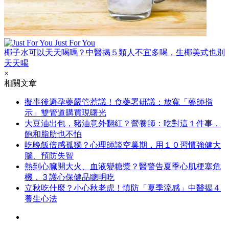
Just For You
椰子水可以天天喝嗎？中醫揭５類人不宜多喝，生椰美式也別
天天喝
×
相關文章
擬事後避孕藥嚴管惹議！食藥署研議：放寬「藥師指
示」雙管道購買現曙光
大豆油出包，豬油意外翻紅？營養師：吃對這１件事，
飽和脂肪也不怕
吃晚飯倍感孤獨？心理師談空巢期，用１０習慣強健大
腦、預防失智
熱到心臟開大火、血液變糖漿？醫警告夏季心肌梗塞危
機，３護心保健品聰明吃
立秋吃什麼？小心秋老虎！慎防「夏季流感」中醫揭４
養生心法