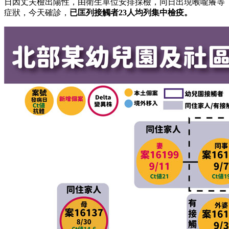
日因丈夫檢出陽性，由衛生單位安排採檢，同日出現喉嚨癢等
症狀，今天確診，
已匡列接觸者23人均列集中檢疫。