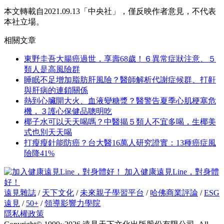
本文轉載自2021.09.13
「中央社」，
僅反映作者意見，不代表
本社立場。
相關文章
東野圭吾大腸癌過世，享壽68歲！６異常症狀注意、５
類人是高風險群
睡眠不足增加脂肪肝風險？醫師解析代謝症候群、打鼾
與肝病的連鎖關係
熱到心臟開大火、血液變糖漿？醫警告夏季心肌梗塞危
機，３護心保健品聰明吃
椰子水可以天天喝嗎？中醫揭５類人不宜多喝，生椰美
式也別天天喝
打瘦瘦針能防癌？台大醫16萬人研究證實：13種癌症風
險降41%
加入健康遠見Line，對身體
好！
遠見雜誌
/
天下文化
/
未來親子學習平台
/
哈佛商業評論
/
ESG
遠見
/
50+
/
領導影響力學院
隱私權政策