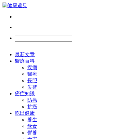
最新文章
醫療百科
疾病
醫療
長照
失智
癌症知識
防癌
抗癌
吃出健康
養生
飲食
營養