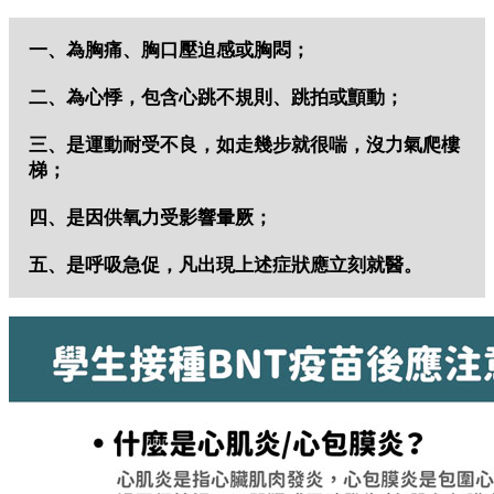
一、為胸痛、胸口壓迫感或胸悶；
二、為心悸，包含心跳不規則、跳拍或顫動；
三、是運動耐受不良，如走幾步就很喘，沒力氣爬樓
梯；
四、是因供氧力受影響暈厥；
五、是呼吸急促，凡出現上述症狀應立刻就醫。