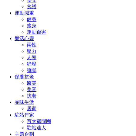
食安
食譜
運動減重
健身
瘦身
運動傷害
樂活心靈
兩性
壓力
人際
紓壓
睡眠
保養抗老
醫美
美容
抗老
品味生活
居家
駐站作家
百大顧問團
駐站達人
主題企劃