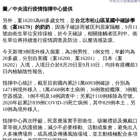
圖／中央流行疫情指揮中心提供
另外，案16203為60多歲女性，是
台北市松山區某國中確診學
生（案16179）的奶奶
，因孫子確診而被匡列居家隔離，9月11
號由衛生單位安排採檢，於今天確診，相關接觸者匡列中。衛
生單位將持續進行疫情調查及防治，以釐清感染源。
今天新增3例境外移入個案，為2例男性、1例女性，年齡均為
20多歲，分別自美國（案16200、案16201）、日本（案
16202）入境，入境日介於8月29日至9月10日，均持有搭機前3
日內檢驗陰性報告。
指揮中心統計，截至目前國內累計1萬6093例確診，分別為
1471例境外移入，1萬4568例本土病例，36例敦睦艦隊、3例航
空器感染、1例不明及14例調查中；另累計110例移除為空號。
2020年起累計839例COVID-19死亡病例，其中829例本土，另
10例為境外移入。
指揮中心再次呼籲，民眾應落實手部衛生、咳嗽禮節及佩戴口
罩等個人防護措施，減少不必要移動、活動或集會，避免出入
人多擁擠場所，或高感染傳播風險場域，並主動積極配合各項