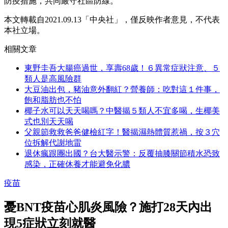
防疫措施，共同嚴守社區防線。
本文轉載自2021.09.13
「中央社」，
僅反映作者意見，不代表
本社立場。
相關文章
東野圭吾大腸癌過世，享壽68歲！６異常症狀注意、５
類人是高風險群
大豆油出包，豬油意外翻紅？營養師：吃對這１件事，
飽和脂肪也不怕
椰子水可以天天喝嗎？中醫揭５類人不宜多喝，生椰美
式也別天天喝
父親節救救爸爸健檢紅字！醫揭濕熱體質惹禍，按３穴
位拆解代謝地雷
退休瘋跟團出國？台大醫示警：反覆抽膝關節積水恐致
感染，正確休養才能避免化膿
疫苗
憂BNT疫苗心肌炎風險？施打28天內出
現5症狀立刻就醫