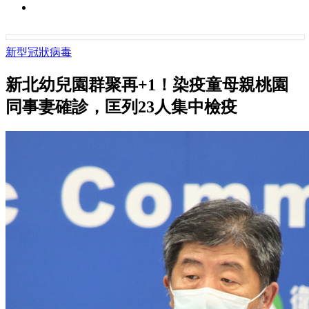
新型冠狀病毒
新北幼兒園群聚再+1！染疫童母親桃園
同事妻確診，匡列23人集中檢疫