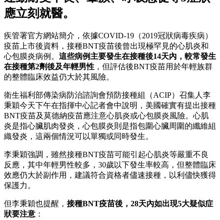
應立刻就醫。
疾管署官方網站簡介，依據COVID-19（2019冠狀病毒疾病）
疫苗上市後資料，接種BNT疫苗後曾出現極罕見的心肌炎和
心包膜炎病例。
這些病例主要發生在接種後14天內，較常發生
在接種第2劑後及年輕男性
，但評估後BNT疫苗用於年輕族群
的整體臨床效益仍大於其風險。
衛生福利部傳染病防治諮詢會預防接種組（ACIP）召集人李
秉穎今天下午在指揮中心記者會中說明，美國確實有提出接種
BNT疫苗及莫德納疫苗應注意心肌炎或心包膜炎風險。心肌
炎是指心臟肌肉發炎，心包膜炎則是指包圍心臟周圍的纖維組
織發炎，這兩個情況可以單獨或同時發生。
李秉穎強調，雖然接種BNT疫苗可能引起心肌炎等嚴重不良
反應，其中年輕男性較多，30歲以下發生率較高，但整體臨床
效應仍大於副作用，建議符合資格者儘速接種，以利儘快獲得
保護力。
但李秉穎也提醒，
接種BNT疫苗後，28天內如出現5大疑似症
狀要注意
：