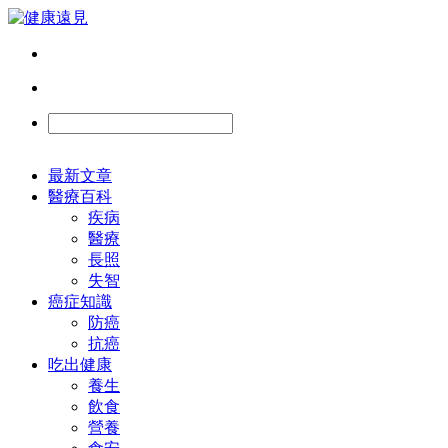
最新文章
醫療百科
疾病
醫療
長照
失智
癌症知識
防癌
抗癌
吃出健康
養生
飲食
營養