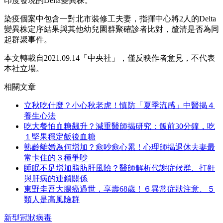
印度發現的Delta變異株。
染疫個案中包含一對北市裝修工夫妻，指揮中心將2人的Delta
變異株定序結果與其他幼兒園群聚確診者比對，釐清是否為同
起群聚事件。
本文轉載自2021.09.14
「中央社」，
僅反映作者意見，不代表
本社立場。
相關文章
立秋吃什麼？小心秋老虎！慎防「夏季流感」中醫揭４
養生心法
吃大餐怕血糖飆升？減重醫師揭研究：飯前30分鐘，吃
１堅果穩定飯後血糖
熟齡離婚為何增加？愈吵愈心累！心理師揭退休夫妻最
常卡住的３種爭吵
睡眠不足增加脂肪肝風險？醫師解析代謝症候群、打鼾
與肝病的連鎖關係
東野圭吾大腸癌過世，享壽68歲！６異常症狀注意、５
類人是高風險群
新型冠狀病毒