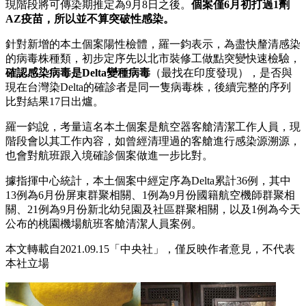
現階段將可傳染期推定為9月8日之後。
個案僅6月初打過1劑
AZ疫苗，所以並不算突破性感染。
針對新增的本土個案陽性檢體，羅一鈞表示，為盡快釐清感染
的病毒株種類，初步定序先以北市裝修工做點突變快速檢驗，
確認感染病毒是Delta變種病毒
（最找在印度發現），是否與
現在台灣染Delta的確診者是同一隻病毒株，後續完整的序列
比對結果17日出爐。
羅一鈞說，考量這名本土個案是航空器客艙清潔工作人員，現
階段會以其工作內容，如曾經清理過的客艙進行感染源溯源，
也會對航班跟入境確診個案做進一步比對。
據指揮中心統計，本土個案中經定序為Delta累計36例，其中
13例為6月份屏東群聚相關、1例為9月份國籍航空機師群聚相
關、21例為9月份新北幼兒園及社區群聚相關，以及1例為今天
公布的桃園機場航班客艙清潔人員案例。
本文轉載自2021.09.15
「中央社」，
僅反映作者意見，不代表
本社立場