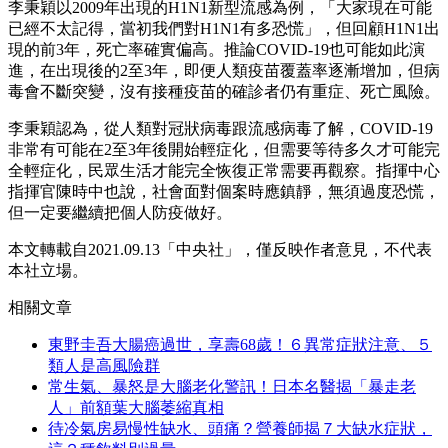
李秉穎以2009年出現的H1N1新型流感為例，「大家現在可能
已經不太記得，當初我們對H1N1有多恐慌」，但回顧H1N1出
現的前3年，死亡率確實偏高。推論COVID-19也可能如此演
進，在出現後的2至3年，即便人類疫苗覆蓋率逐漸增加，但病
毒會不斷突變，沒有接種疫苗的確診者仍有重症、死亡風險。
李秉穎認為，從人類對冠狀病毒跟流感病毒了解，COVID-19
非常有可能在2至3年後開始輕症化，但需要等待多久才可能完
全輕症化，民眾生活才能完全恢復正常需要再觀察。指揮中心
指揮官陳時中也說，社會面對個案時應鎮靜，無須過度恐慌，
但一定要繼續把個人防疫做好。
本文轉載自2021.09.13
「中央社」，
僅反映作者意見，不代表
本社立場。
相關文章
東野圭吾大腸癌過世，享壽68歲！６異常症狀注意、５
類人是高風險群
常生氣、暴怒是大腦老化警訊！日本名醫揭「暴走老
人」前額葉大腦萎縮真相
待冷氣房易慢性缺水、頭痛？營養師揭７大缺水症狀，