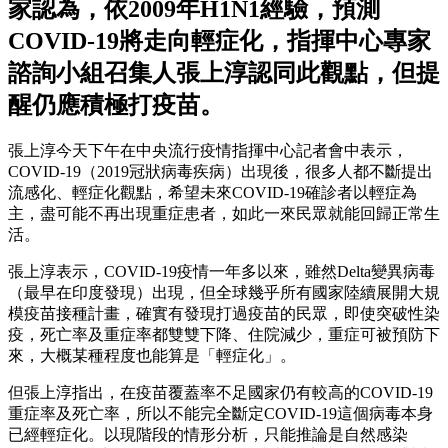
家認為，依2009年H1N1經驗，預測
COVID-19將走向輕症化，指揮中心專家
諮詢小組召集人張上淳認同此觀點，但提
醒仍應積極打疫苗。
張上淳今天下午在中央流行疫情指揮中心記者會中表示，
COVID-19（2019冠狀病毒疾病）出現後，很多人都不斷提出
流感化、輕症化觀點，希望未來COVID-19確診者以輕症為
主，盡可能不再出現重症患者，如此一來民眾就能回歸正常生
活。
張上淳表示，COVID-19疫情一年多以來，雖然Delta變異病毒
（最早在印度發現）出現，但全球幾乎所有國家陸續展開大規
模疫苗接種計畫，確實有發現打過疫苗的民眾，即使突破性染
疫，死亡率及重症率都雙雙下降、住院減少，重症可被預防下
來，大概某種程度也能算是「輕症化」。
但張上淳指出，在疫苗覆蓋率不足國家仍有較高的COVID-19
重症率及死亡率，所以不能完全斷定COVID-19這個病毒本身
已經輕症化。以現階段的情形分析，只能推論是自然感染