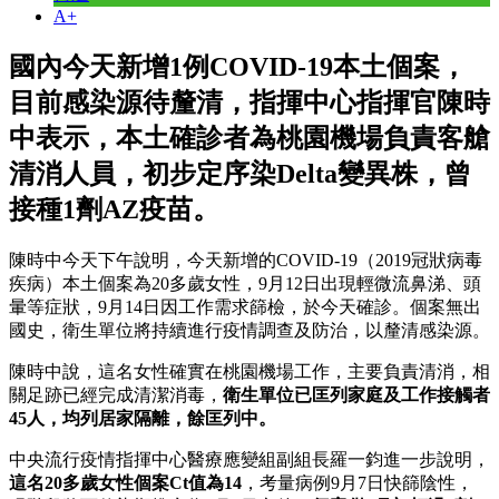
A+
國內今天新增1例COVID-19本土個案，
目前感染源待釐清，指揮中心指揮官陳時
中表示，本土確診者為桃園機場負責客艙
清消人員，初步定序染Delta變異株，曾
接種1劑AZ疫苗。
陳時中今天下午說明，今天新增的COVID-19（2019冠狀病毒
疾病）本土個案為20多歲女性，9月12日出現輕微流鼻涕、頭
暈等症狀，9月14日因工作需求篩檢，於今天確診。個案無出
國史，衛生單位將持續進行疫情調查及防治，以釐清感染源。
陳時中說，這名女性確實在桃園機場工作，主要負責清消，相
關足跡已經完成清潔消毒，
衛生單位已匡列家庭及工作接觸者
45人，均列居家隔離，餘匡列中。
中央流行疫情指揮中心醫療應變組副組長羅一鈞進一步說明，
這名20多歲女性個案Ct值為14
，考量病例9月7日快篩陰性，