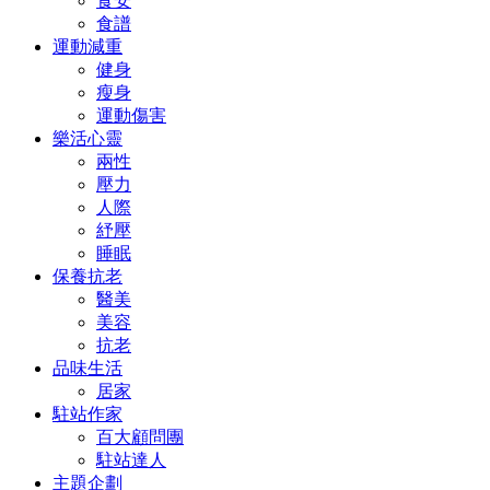
食安
食譜
運動減重
健身
瘦身
運動傷害
樂活心靈
兩性
壓力
人際
紓壓
睡眠
保養抗老
醫美
美容
抗老
品味生活
居家
駐站作家
百大顧問團
駐站達人
主題企劃