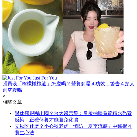
Just For You
張員瑛「檸檬橄欖油」怎麼喝？營養師曝４功效，警告４類人
別空腹喝
×
相關文章
退休瘋跟團出國？台大醫示警：反覆抽膝關節積水恐致
感染，正確休養才能避免化膿
立秋吃什麼？小心秋老虎！慎防「夏季流感」中醫揭４
養生心法