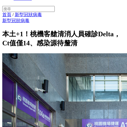
首頁
/
新型冠狀病毒
新型冠狀病毒
本土+1！桃機客艙清消人員確診Delta，
Ct值僅14、感染源待釐清