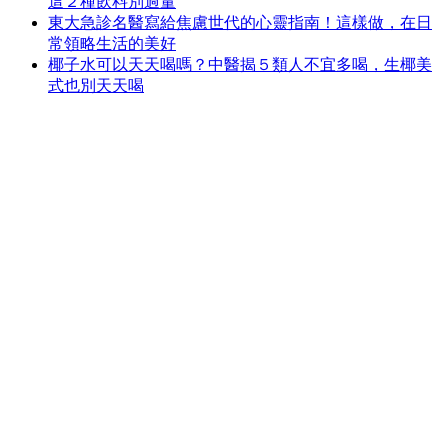
這２種飲料別過量
東大急診名醫寫給焦慮世代的心靈指南！這樣做，在日
常領略生活的美好
椰子水可以天天喝嗎？中醫揭５類人不宜多喝，生椰美
式也別天天喝