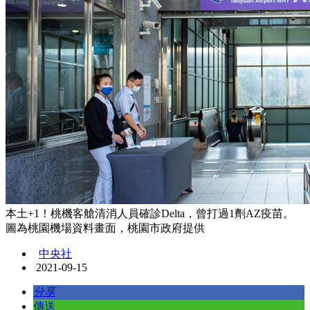
本土+1！桃機客艙清消人員確診Delta，曾打過1劑AZ疫苗。
圖為桃園機場資料畫面，桃園市政府提供
中央社
2021-09-15
分享
傳送