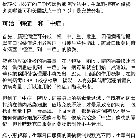
從該公司公布的二期臨床數據與說法中，生華科擁有的優勢，
究竟哪些可和美國默克一拚？以下是完整分析。
可治「輕症」和「中症」
首先，新冠病症可分成「輕、中、重、危重」四個病程階段，
默克口服藥僅適用於輕症，根據生華科指出，該廠口服藥則擁
有涵蓋「輕症」到「中症」的優勢。
觀察新冠染疫者的病毒量，在「輕症」階段，體內病毒快速暴
增；當病患惡化到「中症」時，病毒量就會開始自然遞減。生
華科業務開發協理羅小惠指出，默克口服藥的作用機制，在於
抑制病毒RNA（核糖核酸）複製，以有效降低新冠患者體內
的病毒量，所以適用於「輕症」階段患者。
但到了「中症」階段，病患身上的病毒量遞減，但既有的病毒
持續在體內感染細胞、破壞免疫系統，才是最致命的時刻，包
括血氧量下降、發高燒、呼吸困難，都是在這個階段才發生，
如何保護好細胞不受病毒影響，便成為治療「中症」病患的關
鍵。但此時默克口服藥的藥物機制便不再管用。
羅小惠解釋，生華科口服藥的藥物機制與默克不同，生華科口