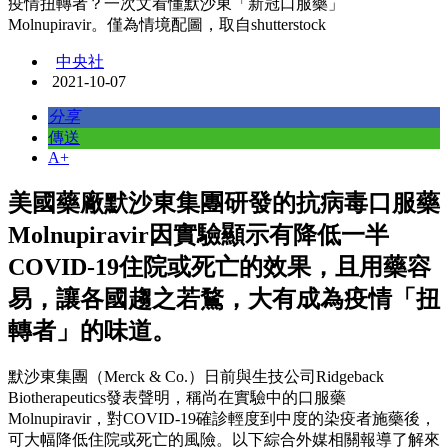
疫情扭轉者？一次文看懂默沙東「新冠口服藥」
Molnupiravir。僅為情境配圖，取自shutterstock
中央社
2021-10-07
分享
傳送
A+
美國藥廠默沙東集團研發的抗病毒口服藥
Molnupiravir因實驗顯示有降低一半
COVID-19住院或死亡的效果，且用藥容
易，讓各國趨之若鶩，大有成為疫情「扭
轉者」的味道。
默沙東集團（Merck & Co.）日前與生技公司Ridgeback
Biotherapeutics發表聲明，稱尚在實驗中的口服藥
Molnupiravir，對COVID-19確診輕度到中度的染疫者施藥後，
可大幅降低住院或死亡的風險。以下綜合外媒相關報導了解來