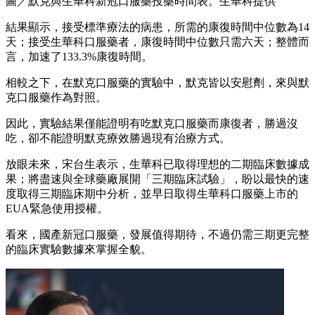
圖／默克與生華科新冠口服藥投藥時間表。生華科提供
結果顯示，接受標準療法的病患，所需的康復時間中位數為14
天；接受生華科口服藥者，康復時間中位數只需六天；整體而
言，加速了133.3%康復時間。
相較之下，在默克口服藥的實驗中，默克皆以安慰劑，來與默
克口服藥作為對照。
因此，實驗結果僅能證明有吃默克口服藥而康復者，勝過沒
吃，卻不能證明默克療效勝過現有治療方式。
放眼未來，宋台生表示，生華科已取得理想的二期臨床數據成
果；將盡速與全球藥廠展開「三期臨床試驗」，盼以最快的速
度取得三期臨床期中分析，並早日取得生華科口服藥上市的
EUA緊急使用授權。
看來，國產新冠口服藥，發展值得期待，不過仍需三期更完整
的臨床實驗數據來掌握全貌。