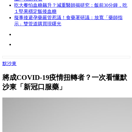
吃大餐怕血糖飆升？減重醫師揭研究：飯前30分鐘，吃
１堅果穩定飯後血糖
擬事後避孕藥嚴管惹議！食藥署研議：放寬「藥師指
示」雙管道購買現曙光
默沙東
將成COVID-19疫情扭轉者？一次看懂默
沙東「新冠口服藥」