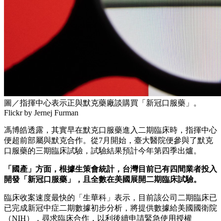
圖／指揮中心表示正與默克藥廠談購買「新冠口服藥」。
Flickr by Jernej Furman
馮博皓透露，其實早在默克口服藥進入二期臨床時，指揮中心
便超前部屬與默克合作。從7月開始，臺大醫院便參與了默克
口服藥的三期臨床試驗，試驗結果預計今年第四季出爐。
「國產」方面，根據生策會統計，台灣目前已有四
間業者投入
開發「新冠口服藥」，且全數在美國展開二期臨床試驗。
臨床收案速度最快的「生華科」表示，目前該公司二期臨床已
已完成新冠中症二期數據初步分析，將提供數據給美國國衛院
（NIH），尋求臨床合作，以利後續申請緊急使用授權