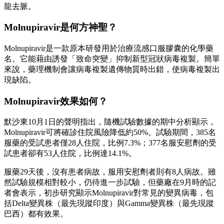
龍去脈。
Molnupiravir是何方神聖？
Molnupiravir是一款原本研發用於治療流感口服膠囊的化學藥
名。它能藉由誘發「致命突變」抑制新型冠狀病毒複製。簡單
來說，藥理機制會讓病毒複製遺傳物質時出錯，使病毒複製出
現缺陷。
Molnupiravir效果如何？
默沙東10月1日的聲明指出，隨機試驗數據的期中分析顯示，
Molnupiravir可將確診住院風險降低約50%。試驗期間，385名
服藥的受試患者僅28人住院，比例7.3%；377名服安慰劑的受
試患者卻有53人住院，比例達14.1%。
服藥29天後，沒有患者病故，服用安慰劑者則有8人病故。雖
然試驗規模相對較小，仍待進一步試驗，但藥廠在9月時的記
者會表示，初步研究顯示Molnupiravir對常見的變異病毒，包
括Delta變異株（最先現蹤印度）與Gamma變異株（最先現蹤
巴西）都有效果。