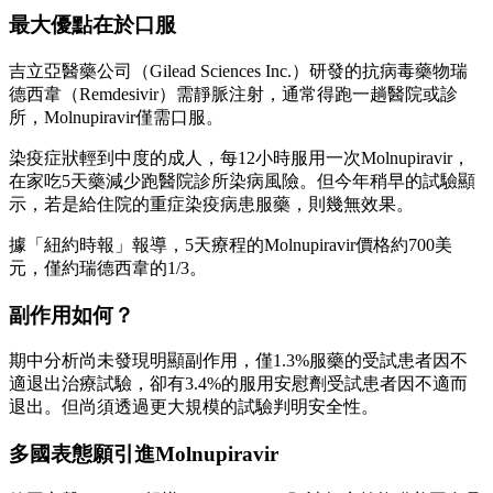
最大優點在於口服
吉立亞醫藥公司（Gilead Sciences Inc.）研發的抗病毒藥物瑞
德西韋（Remdesivir）需靜脈注射，通常得跑一趟醫院或診
所，Molnupiravir僅需口服。
染疫症狀輕到中度的成人，每12小時服用一次Molnupiravir，
在家吃5天藥減少跑醫院診所染病風險。但今年稍早的試驗顯
示，若是給住院的重症染疫病患服藥，則幾無效果。
據「紐約時報」報導，5天療程的Molnupiravir價格約700美
元，僅約瑞德西韋的1/3。
副作用如何？
期中分析尚未發現明顯副作用，僅1.3%服藥的受試患者因不
適退出治療試驗，卻有3.4%的服用安慰劑受試患者因不適而
退出。但尚須透過更大規模的試驗判明安全性。
多國表態願引進Molnupiravir