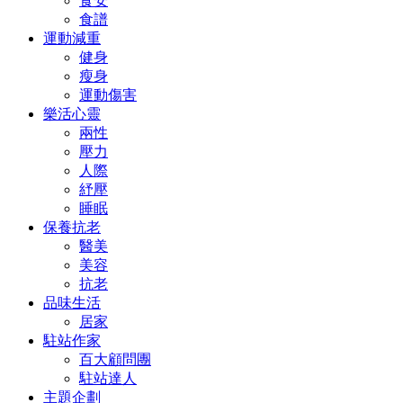
食安
食譜
運動減重
健身
瘦身
運動傷害
樂活心靈
兩性
壓力
人際
紓壓
睡眠
保養抗老
醫美
美容
抗老
品味生活
居家
駐站作家
百大顧問團
駐站達人
主題企劃