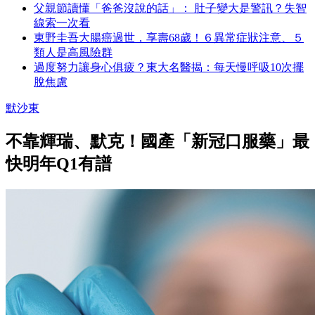
父親節讀懂「爸爸沒說的話」： 肚子變大是警訊？失智
線索一次看
東野圭吾大腸癌過世，享壽68歲！６異常症狀注意、５
類人是高風險群
過度努力讓身心俱疲？東大名醫揭：每天慢呼吸10次擺
脫焦慮
默沙東
不靠輝瑞、默克！國產「新冠口服藥」最
快明年Q1有譜