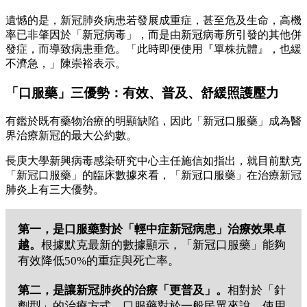
遺憾的是，新冠肺炎病患若發展成重症，甚至危及生命，高機
率已非肇因於「新冠病毒」，而是由新冠病毒所引發的其他併
發症，而導致病患垂危。「此時即便使用『單株抗體』，也緩
不濟急，」陳崇裕表示。
「口服藥」三優勢：有效、普及、舒緩照護壓力
有鑑於既有藥物治療的明顯缺陷，因此「新冠口服藥」成為醫
界治療新冠的最大公約數。
長庚大學新興病毒感染研究中心主任施信如指出，就目前默克
「新冠口服藥」的臨床數據來看，「新冠口服藥」在治療新冠
肺炎上有三大優勢。
第一，
是口服藥對於「輕中症新冠病患」治療效果卓
越。
根據默克最新的數據顯示，「新冠口服藥」能夠
有效降低50%的重症與死亡率。
第二，
是讓新冠肺炎的治療「更普及」。
相對於「針
劑型」的治療方式，口服藥對於一般民眾來說，使用