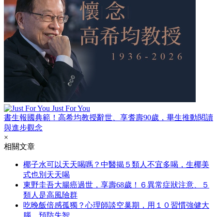
Just For You
書生報國典範！高希均教授辭世、享耆壽90歲，畢生推動閱讀
與進步觀念
×
相關文章
椰子水可以天天喝嗎？中醫揭５類人不宜多喝，生椰美
式也別天天喝
東野圭吾大腸癌過世，享壽68歲！６異常症狀注意、５
類人是高風險群
吃晚飯倍感孤獨？心理師談空巢期，用１０習慣強健大
腦、預防失智