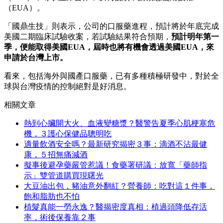
（EUA）。
「國鼎生技」則表示，公司的口服藥進程，預計將於年底完成
美國二期臨床試驗收案，若試驗結果符合預期，
預計明年第一
季，便能取得美國
EUA
，屆時也將有機會透過美國EUA
，來
申請於台灣上市。
看來，包括海外與國產口服藥，已有多種積極研發中，對於全
球與台灣疫情的控制絕對是好消息。
相關文章
熱到心臟開大火、血液變糖漿？醫警告夏季心肌梗塞危
機，３護心保健品聰明吃
適量飲酒安全嗎？最新研究揭密３事：滴酒不沾最健
康，５招無痛減酒
擬事後避孕藥嚴管惹議！食藥署研議：放寬「藥師指
示」雙管道購買現曙光
大豆油出包，豬油意外翻紅？營養師：吃對這１件事，
飽和脂肪也不怕
植髮真能一勞永逸？醫揭密度真相：植過頭降低存活
率，術後保養靠２事