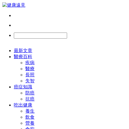
最新文章
醫療百科
疾病
醫療
長照
失智
癌症知識
防癌
抗癌
吃出健康
養生
飲食
營養