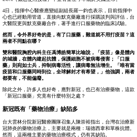
4日，指揮中心醫療應變組副組長羅一鈞也表示，目前指揮中
心也已經動用管道，直接向默克藥廠進行採購談判與評估，台
大醫院更與默克藥廠合作，著手進行口服藥物的臨床試驗。
然而，令外界好奇的是，有了口服藥，難道就不用打疫苗？這
兩者不同點在哪？
雙和醫院胸腔內科主任馮博皓簡單比喻說，「疫苗」像是體內
的城牆，在體內建起抗體，保護細胞不被病毒侵害；「口服
藥」則宛如士兵，抑制病毒活性，讓病毒無法增生。「唯有當
疫苗和口服藥同時到位，全球解封才有希望，」他強調，兩者
都要有，不能偏廢。
除此之外，許多人也好奇，應對新冠，也已有治療藥物，這款
「新冠口服藥」究竟有什麼特別之處？
新冠既有「藥物治療」缺陷多
台大雲林分院新冠醫療團隊召集人陳崇裕指出，台灣在治療新
冠肺炎的藥物治療上，主要就是兩種：瑞德西韋和單株抗體。
然而，這兩種主要的藥物治療模式，仍有其缺陷。