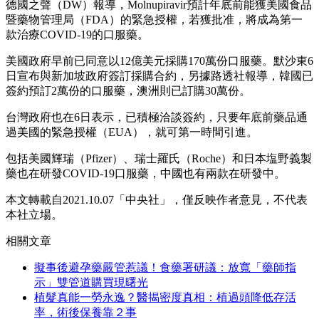
德國之聲（DW）報導，Molnupiravir預計年底前能獲美國食品
暨藥物管理局（FDA）的緊急授權，若獲批准，將成為第一
款治療COVID-19的口服藥。
美國政府早前已同意以12億美元採購170萬份口服藥。默沙東6
日宣布與新加坡政府簽訂採購合約，另據路透社報導，韓國已
簽約預訂2萬份的口服藥，澳洲則已訂購30萬份。
台灣政府也在6日表示，已積極洽談簽約，只要年底前藥品通
過美國的緊急授權（EUA），就可第一時間引進。
包括美國輝瑞（Pfizer）、瑞士羅氏（Roche）和日本塩野義製
藥也在研發COVID-19口服藥，中國也有兩款在研發中。
本文轉載自2021.10.07「中央社」，僅反映作者意見，不代表
本社立場。
相關文章
擬事後避孕藥嚴管惹議！食藥署研議：放寬「藥師指
示」雙管道購買現曙光
植髮真能一勞永逸？醫揭密度真相：植過頭降低存活
率，術後保養靠２事