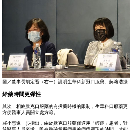
圖／董事長胡定吾（右一）說明生華科新冠口服藥。蔣濬浩攝
給藥時間更彈性
其次，相較默克口服藥的有投藥時機的限制，生華科口服藥更
方便醫事人員開立處方籤。
羅小惠進一步指出，由於默克口服藥僅適用「輕症」患者，對
於醫事人員來說，唯有準確掌握病患的病症顯現的時間，才能