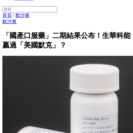
首頁
/
默沙東
默沙東
「國產口服藥」二期結果公布！生華科能
贏過「美國默克」？