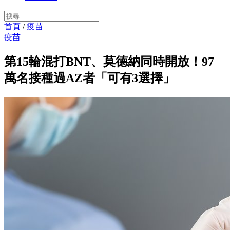
首頁
/
疫苗
疫苗
第15輪混打BNT、莫德納同時開放！97
萬名接種過AZ者「可有3選擇」