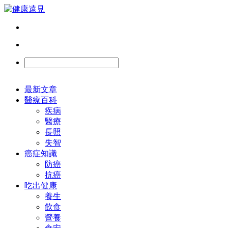
最新文章
醫療百科
疾病
醫療
長照
失智
癌症知識
防癌
抗癌
吃出健康
養生
飲食
營養