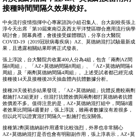
接種時間間隔久效果較好。
中央流行疫情指揮中心專家諮詢小組召集人、台大副校長張上
淳今天出席「第10屆東南亞及西太平洋雙區聯合應用流行病學
研討會」開幕典禮，會後接受媒體聯訪，分享台大醫院
COVID-19（2019冠狀病毒疾病）AZ、莫德納混打試驗最新成
果，且透露相關結果即將正式發表。
張上淳說，台大醫院共收案400人分為4組，包含「兩劑AZ間
隔8周組」、「AZ+莫德納間隔8周組」、「AZ+莫德納間隔4
周組」及「兩劑莫德納間隔4周組」。上述受試者都已經完成
接種後14天及接種後28天抽血體內抗體數據分析。
接種28天後初步結果發現，「AZ+莫德納組」抗體反應較兩劑
都施打AZ組更好，但混打抗體效價與兩劑都打莫德納者抗體
效價差不多。值得注意的是，AZ+莫德納混打組中，間隔8週
者效果比間隔4週要好，張上淳說，雖兩者數據沒有差很多，
但以此可以證實混打間隔久一點施打也沒關係。
接種第2劑莫德納副作用通常比較強烈，外界也非常關心
AZ+莫德納混打是否也會有明顯副作用，張上淳表示，AZ+莫