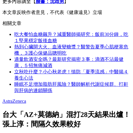
更多內容請至【
臉書：
沈政男
】
本文章反映作者意見，不代表《健康遠見》立場
相關文章
吃大餐怕血糖飆升？減重醫師揭研究：飯前30分鐘，吃
１堅果穩定飯後血糖
熱到心臟開大火、血液變糖漿？醫警告夏季心肌梗塞危
機，３護心保健品聰明吃
適量飲酒安全嗎？最新研究揭密３事：滴酒不沾最健
康，５招無痛減酒
立秋吃什麼？小心秋老虎！慎防「夏季流感」中醫揭４
養生心法
睡眠不足增加脂肪肝風險？醫師解析代謝症候群、打鼾
與肝病的連鎖關係
AstraZeneca
台大「AZ+莫德納」混打28天結果出爐！
張上淳：間隔久效果較好