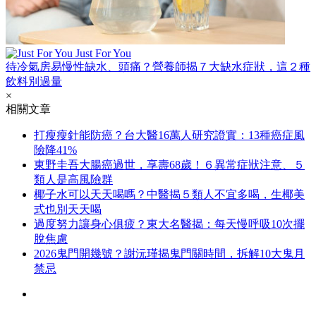
Just For You
待冷氣房易慢性缺水、頭痛？營養師揭７大缺水症狀，這２種
飲料別過量
×
相關文章
打瘦瘦針能防癌？台大醫16萬人研究證實：13種癌症風
險降41%
東野圭吾大腸癌過世，享壽68歲！６異常症狀注意、５
類人是高風險群
椰子水可以天天喝嗎？中醫揭５類人不宜多喝，生椰美
式也別天天喝
過度努力讓身心俱疲？東大名醫揭：每天慢呼吸10次擺
脫焦慮
2026鬼門開幾號？謝沅瑾揭鬼門關時間，拆解10大鬼月
禁忌