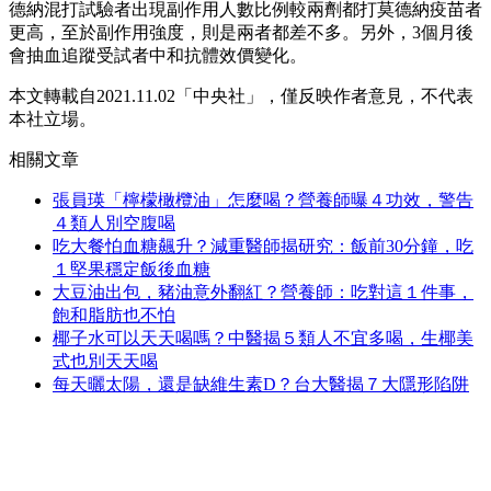
德納混打試驗者出現副作用人數比例較兩劑都打莫德納疫苗者
更高，至於副作用強度，則是兩者都差不多。另外，3個月後
會抽血追蹤受試者中和抗體效價變化。
本文轉載自2021.11.02「中央社」，僅反映作者意見，不代表
本社立場。
相關文章
張員瑛「檸檬橄欖油」怎麼喝？營養師曝４功效，警告
４類人別空腹喝
吃大餐怕血糖飆升？減重醫師揭研究：飯前30分鐘，吃
１堅果穩定飯後血糖
大豆油出包，豬油意外翻紅？營養師：吃對這１件事，
飽和脂肪也不怕
椰子水可以天天喝嗎？中醫揭５類人不宜多喝，生椰美
式也別天天喝
每天曬太陽，還是缺維生素D？台大醫揭７大隱形陷阱