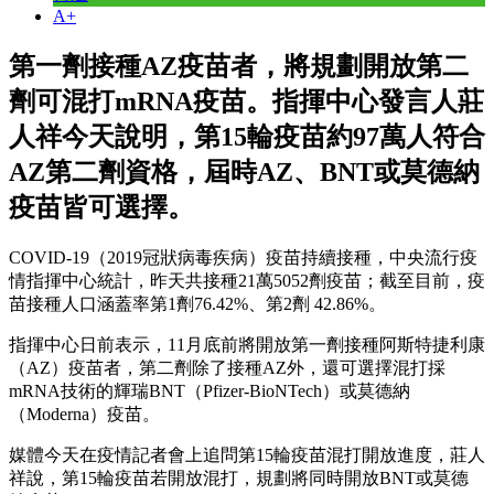
A+
第一劑接種AZ疫苗者，將規劃開放第二
劑可混打mRNA疫苗。指揮中心發言人莊
人祥今天說明，第15輪疫苗約97萬人符合
AZ第二劑資格，屆時AZ、BNT或莫德納
疫苗皆可選擇。
COVID-19（2019冠狀病毒疾病）疫苗持續接種，中央流行疫
情指揮中心統計，昨天共接種21萬5052劑疫苗；截至目前，疫
苗接種人口涵蓋率第1劑76.42%、第2劑 42.86%。
指揮中心日前表示，11月底前將開放第一劑接種阿斯特捷利康
（AZ）疫苗者，第二劑除了接種AZ外，還可選擇混打採
mRNA技術的輝瑞BNT（Pfizer-BioNTech）或莫德納
（Moderna）疫苗。
媒體今天在疫情記者會上追問第15輪疫苗混打開放進度，莊人
祥說，第15輪疫苗若開放混打，規劃將同時開放BNT或莫德