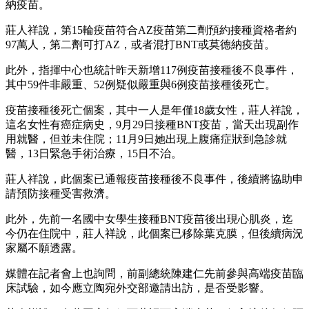
納疫苗。
莊人祥說，第15輪疫苗符合AZ疫苗第二劑預約接種資格者約
97萬人，第二劑可打AZ，或者混打BNT或莫德納疫苗。
此外，指揮中心也統計昨天新增117例疫苗接種後不良事件，
其中59件非嚴重、52例疑似嚴重與6例疫苗接種後死亡。
疫苗接種後死亡個案，其中一人是年僅18歲女性，莊人祥說，
這名女性有癌症病史，9月29日接種BNT疫苗，當天出現副作
用就醫，但並未住院；11月9日她出現上腹痛症狀到急診就
醫，13日緊急手術治療，15日不治。
莊人祥說，此個案已通報疫苗接種後不良事件，後續將協助申
請預防接種受害救濟。
此外，先前一名國中女學生接種BNT疫苗後出現心肌炎，迄
今仍在住院中，莊人祥說，此個案已移除葉克膜，但後續病況
家屬不願透露。
媒體在記者會上也詢問，前副總統陳建仁先前參與高端疫苗臨
床試驗，如今應立陶宛外交部邀請出訪，是否受影響。