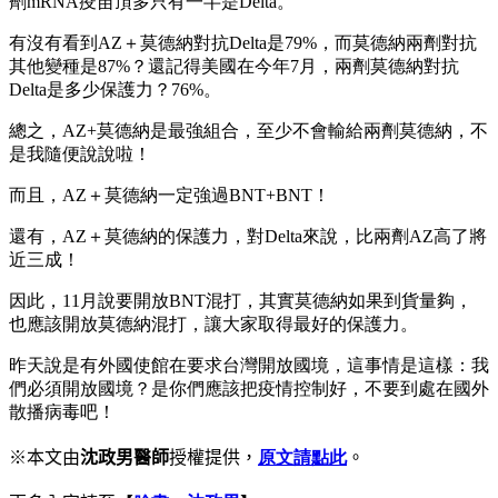
劑mRNA疫苗頂多只有一半是Delta。
有沒有看到AZ＋莫德納對抗Delta是79%，而莫德納兩劑對抗
其他變種是87%？還記得美國在今年7月，兩劑莫德納對抗
Delta是多少保護力？76%。
總之，AZ+莫德納是最強組合，至少不會輸給兩劑莫德納，不
是我隨便說說啦！
而且，AZ＋莫德納一定強過BNT+BNT！
還有，AZ＋莫德納的保護力，對Delta來說，比兩劑AZ高了將
近三成！
因此，11月說要開放BNT混打，其實莫德納如果到貨量夠，
也應該開放莫德納混打，讓大家取得最好的保護力。
昨天說是有外國使館在要求台灣開放國境，這事情是這樣：我
們必須開放國境？是你們應該把疫情控制好，不要到處在國外
散播病毒吧！
※本文由
沈政男醫師
授權提供，
原文請點此
。