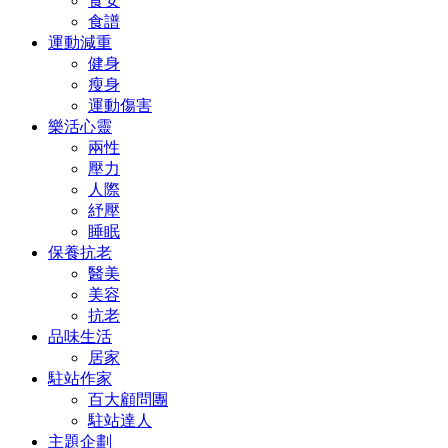
食安
食譜
運動減重
健身
瘦身
運動傷害
樂活心靈
兩性
壓力
人際
紓壓
睡眠
保養抗老
醫美
美容
抗老
品味生活
居家
駐站作家
百大顧問團
駐站達人
主題企劃