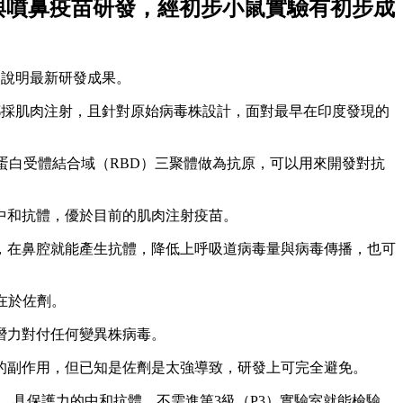
體與噴鼻疫苗研發，經初步小鼠實驗有初步成
，說明最新研發成果。
苗都採肌肉注射，且針對原始病毒株設計，面對最早在印度發現的
蛋白受體結合域（RBD）三聚體做為抗原，可以用來開發對抗
中和抗體，優於目前的肌肉注射疫苗。
，在鼻腔就能產生抗體，降低上呼吸道病毒量與病毒傳播，也可
在於佐劑。
潛力對付任何變異株病毒。
的副作用，但已知是佐劑是太強導致，研發上可完全避免。
異株、具保護力的中和抗體，不需進第3級（P3）實驗室就能檢驗，