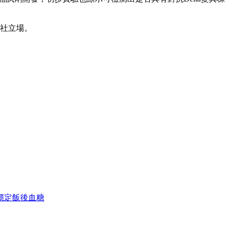
本社立場。
穩定飯後血糖