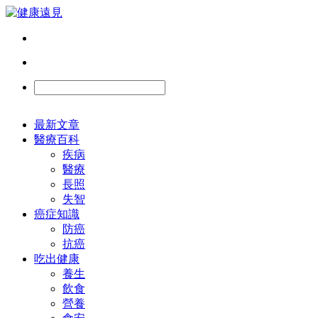
最新文章
醫療百科
疾病
醫療
長照
失智
癌症知識
防癌
抗癌
吃出健康
養生
飲食
營養