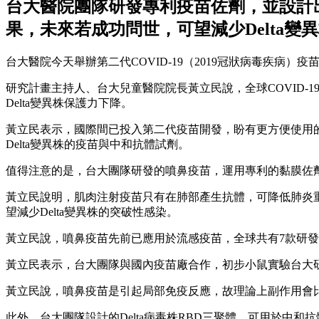
台大醫院團隊研發專利疫苗佐劑，並設計出
果，未來若成功問世，可望減少Delta變
台大醫院今天舉辦第二代COVID-19（2019冠狀病毒疾
研究計畫主持人、台大兒童醫院院長黃立民說，全球COVID
Delta變異株保護力下降。
黃立民表示，國際間已投入第二代疫苗開發，盼有更方便使用的
Delta變異株的疫苗與中和抗體試劑。
值得注意的是，台大團隊研發的噴鼻疫苗，運用專利的黏膜佐
黃立民說明，肌肉注射疫苗只有在肺部產生抗體，可降低肺炎
望減少Delta變異株的突破性感染。
黃立民說，噴鼻疫苗先前已應用於流感疫苗，全球共有7款研發中
黃立民表示，台大團隊與國內疫苗廠合作，初步小鼠實驗台大
黃立民說，噴鼻疫苗是引起局部免疫反應，故理論上副作用會
此外，台大團隊設計的Delta病毒株RBD三聚體，可用於中和