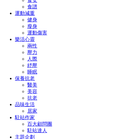
食安
食譜
運動減重
健身
瘦身
運動傷害
樂活心靈
兩性
壓力
人際
紓壓
睡眠
保養抗老
醫美
美容
抗老
品味生活
居家
駐站作家
百大顧問團
駐站達人
主題企劃