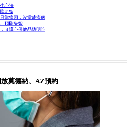
生心法
降41%
只當病因，沒當成疾病
、預防失智
，３護心保健品聰明吃
開放莫德納、AZ預約