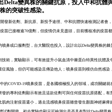
Delta變異株的關鍵抗原，投入中和抗
異株的突破性感染。
病）疫苗開發新佐劑、新抗原、新投予途徑、中和抗體快速檢測記者會
-19疫苗已接種逾70億劑，但疫情仍未見盡頭，目前獲核准的疫
噴鼻或口服劑型，台大醫院也投入，設計出以Delta變異株的棘
劑技術，實驗顯示，可有效提升小鼠血清中棘蛋白特異性抗體及
重症風險，但仍可能感染且傳染他人；噴鼻疫苗則模仿自然感染
的COVID-19噴鼻疫苗，是各國積極投入的領域，成功關鍵就
研發的專利佐劑顯示有效且這款佐劑可與任何疫苗抗原搭配，有
比肌肉注射疫苗還小，過去流感噴鼻疫苗雖曾發生顏面神經麻痺
抗體試劑開發，初步實驗也顯示可檢測出是否具有對抗Delta變