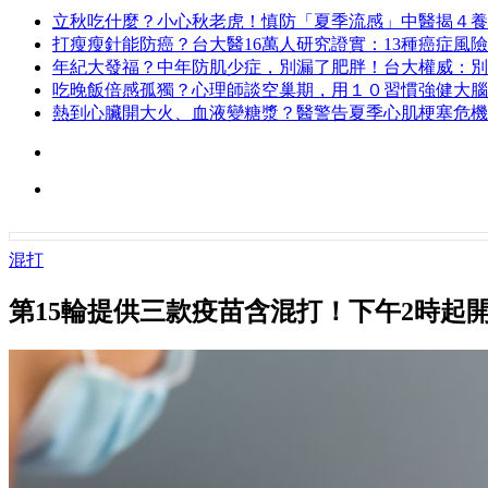
立秋吃什麼？小心秋老虎！慎防「夏季流感」中醫揭４養
打瘦瘦針能防癌？台大醫16萬人研究證實：13種癌症風險
年紀大發福？中年防肌少症，別漏了肥胖！台大權威：別
吃晚飯倍感孤獨？心理師談空巢期，用１０習慣強健大腦
熱到心臟開大火、血液變糖漿？醫警告夏季心肌梗塞危機
混打
第15輪提供三款疫苗含混打！下午2時起