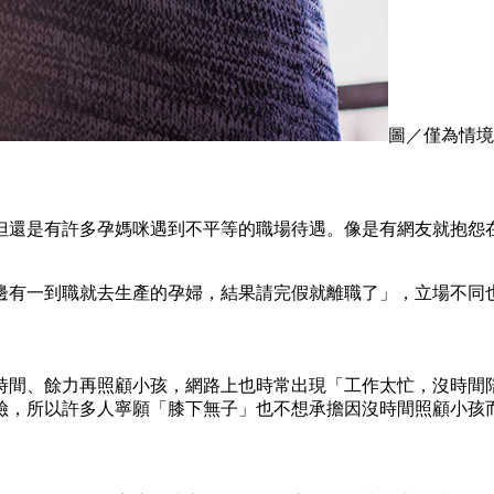
圖／僅為情境配
，但還是有許多孕媽咪遇到不平等的職場待遇。像是有網友就抱怨
邊有一到職就去生產的孕婦，結果請完假就離職了」，立場不同
時間、餘力再照顧小孩，網路上也時常出現「工作太忙，沒時間
險，所以許多人寧願「膝下無子」也不想承擔因沒時間照顧小孩