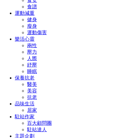
食安
食譜
運動減重
健身
瘦身
運動傷害
樂活心靈
兩性
壓力
人際
紓壓
睡眠
保養抗老
醫美
美容
抗老
品味生活
居家
駐站作家
百大顧問團
駐站達人
主題企劃