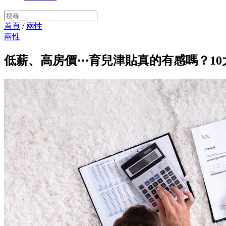
首頁
/
兩性
兩性
低薪、高房價⋯育兒津貼真的有感嗎？1