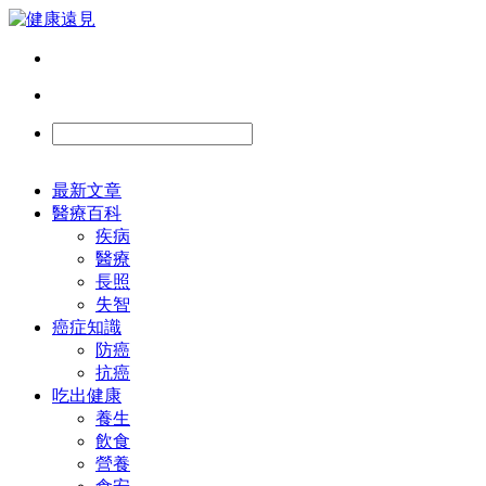
最新文章
醫療百科
疾病
醫療
長照
失智
癌症知識
防癌
抗癌
吃出健康
養生
飲食
營養