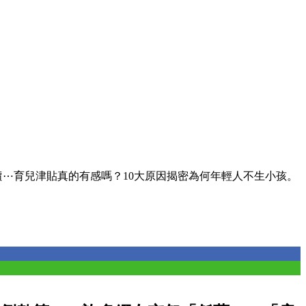
價⋯育兒津貼真的有感嗎？10大原因揭密為何年輕人不生小孩。