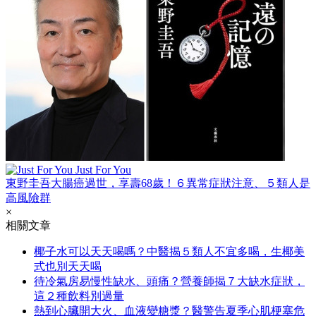
Just For You
東野圭吾大腸癌過世，享壽68歲！６異常症狀注意、５類人是
高風險群
×
相關文章
椰子水可以天天喝嗎？中醫揭５類人不宜多喝，生椰美
式也別天天喝
待冷氣房易慢性缺水、頭痛？營養師揭７大缺水症狀，
這２種飲料別過量
熱到心臟開大火、血液變糖漿？醫警告夏季心肌梗塞危