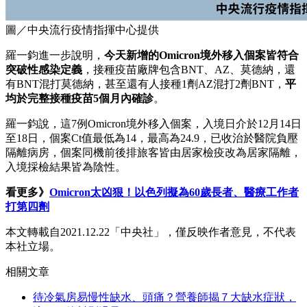
圖／中央流行疫情指揮中心提供
羅一鈞進一步說明，
今天新增的Omicron境外移入個案皆符合
突破性感染定義
，接種疫苗廠牌包含BNT、AZ、莫德納，還
有BNT混打莫德納，甚至還有人接種1劑AZ混打2劑BNT，
平
均於完整接種疫苗5個月內確診
。
羅一鈞說，這7例Omicron境外移入個案，入境日介於12月14日
至18日，個案Ct值最低為14，最高為24.9，已收治於醫院負壓
隔離病房，個案同機前後排旅客皆由居家檢疫改為居家隔離，
入境採檢結果皆為陰性。
看更多》
Omicron太凶狠！以色列擬為60歲長者、醫療工作者
打第四劑
本文轉載自2021.12.22「中央社」，僅反映作者意見，不代表
本社立場。
相關文章
待冷氣房易慢性缺水、頭痛？營養師揭７大缺水症狀，