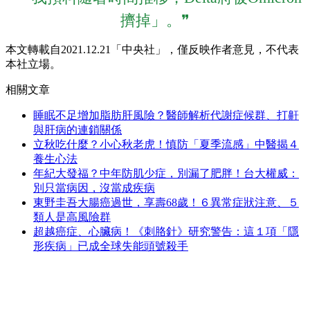
擠掉」。❞
本文轉載自2021.12.21「中央社」，僅反映作者意見，不代表
本社立場。
相關文章
睡眠不足增加脂肪肝風險？醫師解析代謝症候群、打鼾
與肝病的連鎖關係
立秋吃什麼？小心秋老虎！慎防「夏季流感」中醫揭４
養生心法
年紀大發福？中年防肌少症，別漏了肥胖！台大權威：
別只當病因，沒當成疾病
東野圭吾大腸癌過世，享壽68歲！６異常症狀注意、５
類人是高風險群
超越癌症、心臟病！《刺胳針》研究警告：這１項「隱
形疾病」已成全球失能頭號殺手