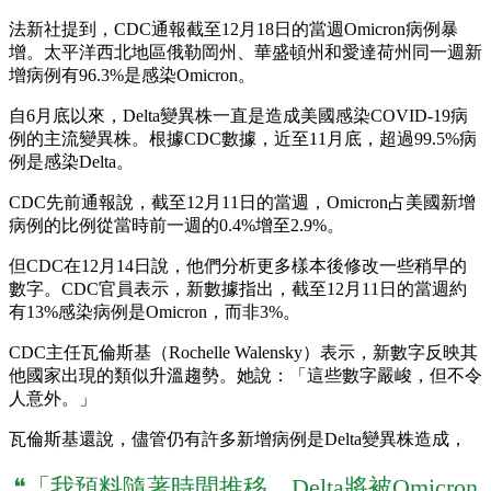
法新社提到，CDC通報截至12月18日的當週Omicron病例暴
增。太平洋西北地區俄勒岡州、華盛頓州和愛達荷州同一週新
增病例有96.3%是感染Omicron。
自6月底以來，Delta變異株一直是造成美國感染COVID-19病
例的主流變異株。根據CDC數據，近至11月底，超過99.5%病
例是感染Delta。
CDC先前通報說，截至12月11日的當週，Omicron占美國新增
病例的比例從當時前一週的0.4%增至2.9%。
但CDC在12月14日說，他們分析更多樣本後修改一些稍早的
數字。CDC官員表示，新數據指出，截至12月11日的當週約
有13%感染病例是Omicron，而非3%。
CDC主任瓦倫斯基（Rochelle Walensky）表示，新數字反映其
他國家出現的類似升溫趨勢。她說：「這些數字嚴峻，但不令
人意外。」
瓦倫斯基還說，儘管仍有許多新增病例是Delta變異株造成，
❝「我預料隨著時間推移，Delta將被Omicron