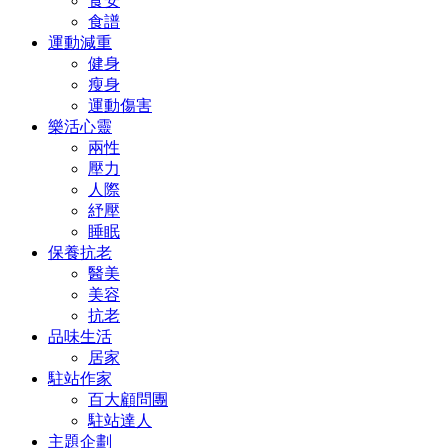
食安
食譜
運動減重
健身
瘦身
運動傷害
樂活心靈
兩性
壓力
人際
紓壓
睡眠
保養抗老
醫美
美容
抗老
品味生活
居家
駐站作家
百大顧問團
駐站達人
主題企劃