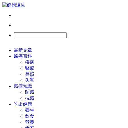
最新文章
醫療百科
疾病
醫療
長照
失智
癌症知識
防癌
抗癌
吃出健康
養生
飲食
營養