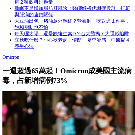
這２種飲料別過量
睡眠不足增加脂肪肝風險？醫師解析代謝症候群、打鼾
與肝病的連鎖關係
大豆油出包，豬油意外翻紅？營養師：吃對這１件事，
飽和脂肪也不怕
每天曬太陽，還是缺維生素D？台大醫揭７大隱形陷阱
立秋吃什麼？小心秋老虎！慎防「夏季流感」中醫揭４
養生心法
Omicron
一週超過65萬起！Omicron成美國主流病
毒，占新增病例73%