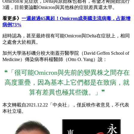
Omicron常見症狀，Delta與原始株也都有，有鑒才剛開始流行
3週，目前要論斷Omicron與其他株的症狀差異還太早。
看更多》
一週超過65萬起！Omicron成美國主流病毒，占新增
病例73%
紐時認為，甚至最終很有可能Omicron與Delta在症狀上，相同
之處會大於相異。
加州大學洛杉磯分校大衛蓋芬醫學院（David Geffen School of
Medicine）傳染病專科楊醫師（Otto O. Yang）說：
❝「很可能Omicron與先前的變異株之間存在
高度重疊，因為基本上它們都是在致病，就
算有差異也極其些微。」❞
本文轉載自2021.12.22「中央社」，僅反映作者意見，不代表
本社立場。