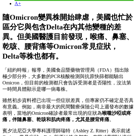
A+
隨Omicron變異株開始肆虐，美國也忙於
區分它與包含Delta在內其他變種的差
異。但美國醫護目前發現，喉痛、鼻塞、
乾咳、腰背痛等Omicron常見症狀，
Delta等株也都有。
「紐約時報」報導，美國食品暨藥物管理局（FDA）指出除
極少部分外，大多數的PCR核酸檢測與抗原快篩都能驗出
Omicron，但目前的檢測都只會告訴受測者是否陽性，沒法第
一時間具體顯示是哪一病毒株。
雖然初步資料裡已出現一些症狀差異，但專家仍不確定是否具
有意義。例如，南非最大的民間醫療保險公司上週發布的數據
表明，當地的Omicron確診者最常出現的症狀為
喉嚨沙啞或疼
痛，伴隨鼻塞、乾咳和肌肉疼痛，尤其是腰背疼痛
。
賓夕法尼亞大學專科護理師瑞特（Ashley Z. Ritter）表示前述