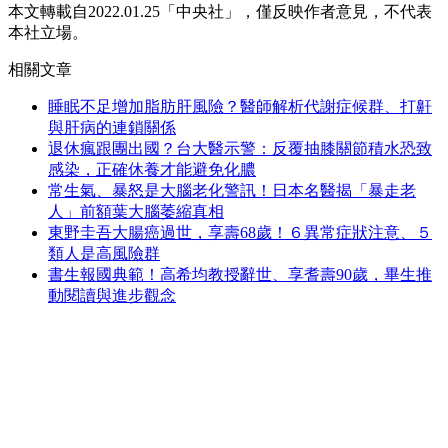
本文轉載自2022.01.25「中央社」，僅反映作者意見，不代表
本社立場。
相關文章
睡眠不足增加脂肪肝風險？醫師解析代謝症候群、打鼾
與肝病的連鎖關係
退休瘋跟團出國？台大醫示警：反覆抽膝關節積水恐致
感染，正確休養才能避免化膿
常生氣、暴怒是大腦老化警訊！日本名醫揭「暴走老
人」前額葉大腦萎縮真相
東野圭吾大腸癌過世，享壽68歲！６異常症狀注意、５
類人是高風險群
書生報國典範！高希均教授辭世、享耆壽90歲，畢生推
動閱讀與進步觀念