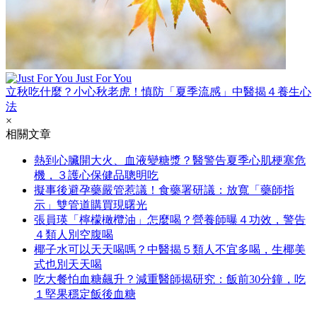
Just For You
立秋吃什麼？小心秋老虎！慎防「夏季流感」中醫揭４養生心
法
×
相關文章
熱到心臟開大火、血液變糖漿？醫警告夏季心肌梗塞危
機，３護心保健品聰明吃
擬事後避孕藥嚴管惹議！食藥署研議：放寬「藥師指
示」雙管道購買現曙光
張員瑛「檸檬橄欖油」怎麼喝？營養師曝４功效，警告
４類人別空腹喝
椰子水可以天天喝嗎？中醫揭５類人不宜多喝，生椰美
式也別天天喝
吃大餐怕血糖飆升？減重醫師揭研究：飯前30分鐘，吃
１堅果穩定飯後血糖