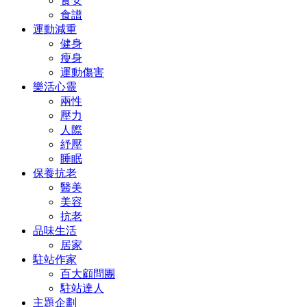
食安
食譜
運動減重
健身
瘦身
運動傷害
樂活心靈
兩性
壓力
人際
紓壓
睡眠
保養抗老
醫美
美容
抗老
品味生活
居家
駐站作家
百大顧問團
駐站達人
主題企劃