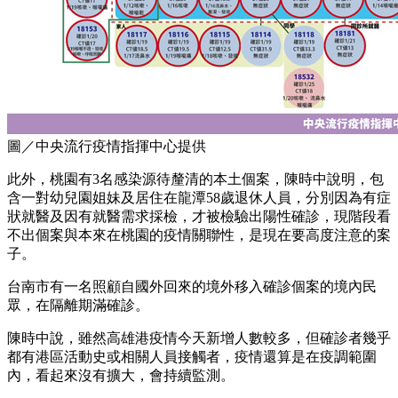
圖／中央流行疫情指揮中心提供
此外，桃園有3名感染源待釐清的本土個案，陳時中說明，包
含一對幼兒園姐妹及居住在龍潭58歲退休人員，分別因為有症
狀就醫及因有就醫需求採檢，才被檢驗出陽性確診，現階段看
不出個案與本來在桃園的疫情關聯性，是現在要高度注意的案
子。
台南市有一名照顧自國外回來的境外移入確診個案的境內民
眾，在隔離期滿確診。
陳時中說，雖然高雄港疫情今天新增人數較多，但確診者幾乎
都有港區活動史或相關人員接觸者，疫情還算是在疫調範圍
內，看起來沒有擴大，會持續監測。