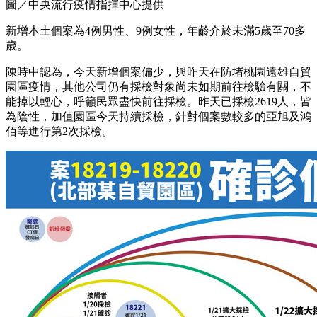
圖／中央流行疫情指揮中心提供
新增本土個案為4例男性、9例女性，年齡介於未滿5歲至70多
歲。
陳時中認為，今天新增個案偏少，與昨天在防堵桃園遠雄自貿
園區疫情，其他公司仍有採檢對象尚未如期前往檢驗有關，不
能掉以輕心，呼籲民眾盡快前往採檢。昨天已採檢2619人，皆
為陰性，加值園區今天持續採檢，針對個案數較多的亞旭及鴻
佰等進行第2次採檢。