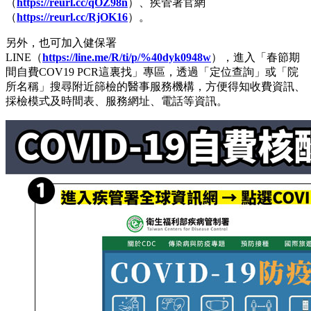
（
https://reurl.cc/qOZ98n
）、疾管署官網
（
https://reurl.cc/RjOK16
）。
另外，也可加入健保署
LINE（
https://line.me/R/ti/p/%40dyk0948w
），進入「春節期
間自費COV19 PCR這裏找」專區，透過「定位查詢」或「院
所名稱」搜尋附近篩檢的醫事服務機構，方便得知收費資訊、
採檢模式及時間表、服務網址、電話等資訊。