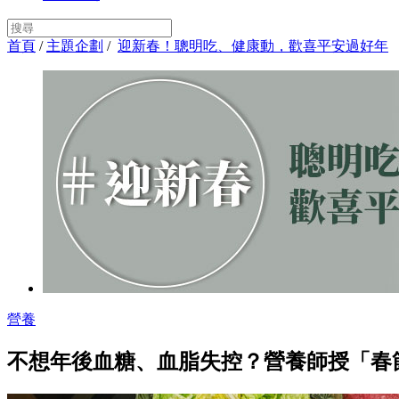
首頁
/
主題企劃
/
迎新春！聰明吃、健康動，歡喜平安過好年
營養
不想年後血糖、血脂失控？營養師授「春