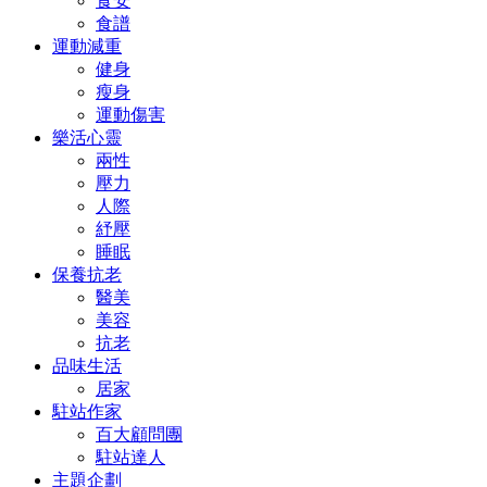
食安
食譜
運動減重
健身
瘦身
運動傷害
樂活心靈
兩性
壓力
人際
紓壓
睡眠
保養抗老
醫美
美容
抗老
品味生活
居家
駐站作家
百大顧問團
駐站達人
主題企劃