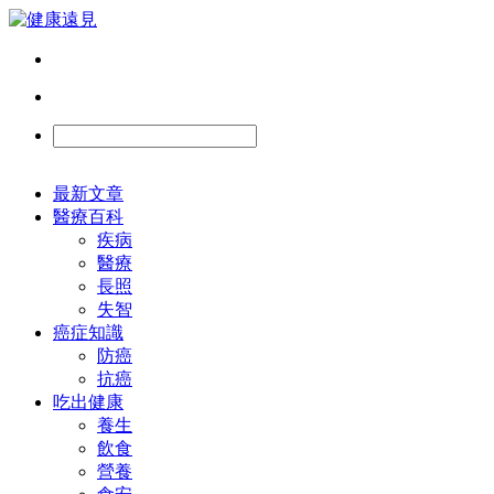
最新文章
醫療百科
疾病
醫療
長照
失智
癌症知識
防癌
抗癌
吃出健康
養生
飲食
營養