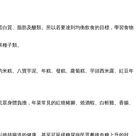
蛋白質、脂肪及醣類。所以若要達到均衡飲食的目標，學習食物
果種子類。
的米糕、八寶芋泥、年糕、發糕、蘿蔔糕、芋頭西米露、紅豆年
民眾身體負擔，年菜常見的紅燒豬腳、燒酒蝦、白斬雞、香腸、
以維持腸道的健康，甚至可延緩糖尿病民眾餐後血糖上升的狀