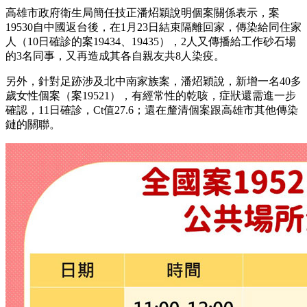
高雄市政府衛生局簡任技正潘炤穎說明個案關係表示，案
19530自中國返台後，在1月23日結束隔離回家，傳染給同住家
人（10日確診的案19434、19435），2人又傳播給工作砂石場
的3名同事，又再造成其各自親友共8人染疫。
另外，針對足跡涉及北中南家族案，潘炤穎說，新增一名40多
歲女性個案（案19521），有經常性的乾咳，症狀還需進一步
確認，11日確診，Ct值27.6；還在釐清個案跟高雄市其他傳染
鏈的關聯。