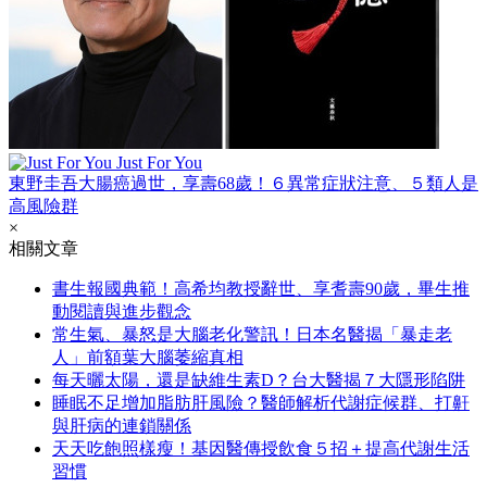
Just For You
東野圭吾大腸癌過世，享壽68歲！６異常症狀注意、５類人是
高風險群
×
相關文章
書生報國典範！高希均教授辭世、享耆壽90歲，畢生推
動閱讀與進步觀念
常生氣、暴怒是大腦老化警訊！日本名醫揭「暴走老
人」前額葉大腦萎縮真相
每天曬太陽，還是缺維生素D？台大醫揭７大隱形陷阱
睡眠不足增加脂肪肝風險？醫師解析代謝症候群、打鼾
與肝病的連鎖關係
天天吃飽照樣瘦！基因醫傳授飲食５招＋提高代謝生活
習慣