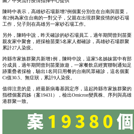
圖／中央流行疫情指揮中心提供
陳時中表示，高雄砂石場新增7例個案分別住在台南與苗栗，
有2例為家住台南的一對父子，父親在出現群聚疫情的砂石場
工作，兒子則在高雄另一家砂石場工作。
另外，陳時中說，昨天確診的砂石場員工，過年期間曾到苗栗
親友家中聚會，經採檢苗栗5名家人都確診，高雄砂石場群聚
累計27人染疫。
跨縣市家族群聚共新增1例，陳時中說，這家5名姊妹當中有部
分成員，過年期間曾到苗栗旅遊，一家餐飲店經實聯制通知足
跡重疊者採檢，驗出1名同日用餐的台南民眾確診，這名個案
Ct值30.5、無症狀，累計9人染疫。
值得注意的是，經最新病毒基因定序，這起跨縣市家族群聚的
指標個案四姊（案19431），檢出Omicron變異株、序列與高雄
港群聚一致。