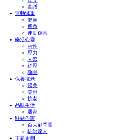
食安
食譜
運動減重
健身
瘦身
運動傷害
樂活心靈
兩性
壓力
人際
紓壓
睡眠
保養抗老
醫美
美容
抗老
品味生活
居家
駐站作家
百大顧問團
駐站達人
主題企劃