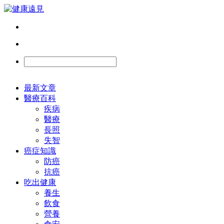
最新文章
醫療百科
疾病
醫療
長照
失智
癌症知識
防癌
抗癌
吃出健康
養生
飲食
營養