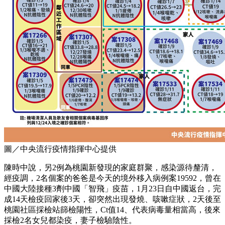
圖／中央流行疫情指揮中心提供
陳時中說，另2例為桃園新發現的家庭群聚，感染源待釐清，
經疫調，2名個案的爸爸是今天的境外移入病例案19592，曾在
中國大陸接種3劑中國「智飛」疫苗，1月23日自中國返台，完
成14天檢疫回家後3天，卻突然出現發燒、咳嗽症狀，2天後至
桃園社區採檢站篩檢陽性，Ct值14、代表病毒量相當高，後來
採檢2名女兒都染疫，妻子檢驗陰性。