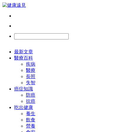
最新文章
醫療百科
疾病
醫療
長照
失智
癌症知識
防癌
抗癌
吃出健康
養生
飲食
營養