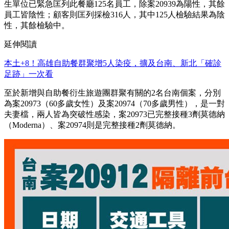
生單位已緊急匡列此餐廳125名員工，除案20939為陽性，其餘
員工皆陰性；顧客則匡列採檢316人，其中125人檢驗結果為陰
性，其餘檢驗中。
延伸閱讀
本土+8！高雄自助餐群聚增5人染疫，擴及台南、新北「確診
足跡」一次看
至於新增與自助餐衍生旅遊團群聚有關的2名台南個案，分別
為案20973（60多歲女性）及案20974（70多歲男性），是一對
夫妻檔，兩人皆為突破性感染，案20973已完整接種3劑莫德納
（Moderna）、案20974則是完整接種2劑莫德納。