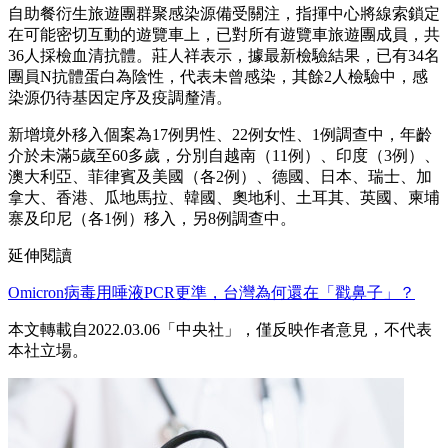
自助餐衍生旅遊團群聚感染源備受關注，指揮中心將線索鎖定
在可能密切互動的遊覽車上，已對所有遊覽車旅遊團成員，共
36人採檢血清抗體。莊人祥表示，據最新檢驗結果，已有34名
團員N抗體蛋白為陰性，代表未曾感染，其餘2人檢驗中，感
染源仍待基因定序及疫調釐清。
新增境外移入個案為17例男性、22例女性、1例調查中，年齡
介於未滿5歲至60多歲，分別自越南（11例）、印度（3例）、
澳大利亞、菲律賓及美國（各2例）、德國、日本、瑞士、加
拿大、香港、瓜地馬拉、韓國、奧地利、土耳其、英國、柬埔
寨及印尼（各1例）移入，另8例調查中。
延伸閱讀
Omicron病毒用唾液PCR更準，台灣為何還在「戳鼻子」？
本文轉載自2022.03.06「中央社」，僅反映作者意見，不代表
本社立場。