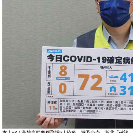
本土+8！高雄自助餐群聚增5人染疫，擴及台南、新北「確診