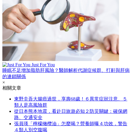
Just For You
睡眠不足增加脂肪肝風險？醫師解析代謝症候群、打鼾與肝病
的連鎖關係
×
相關文章
東野圭吾大腸癌過世，享壽68歲！６異常症狀注意、５
類人是高風險群
從日本熊本地震，看赴日旅遊必知２防災關鍵：確保網
路、交通安全
張員瑛「檸檬橄欖油」怎麼喝？營養師曝４功效，警告
４類人別空腹喝