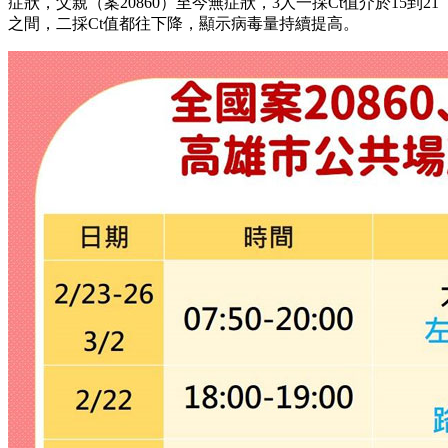
症狀，父親（案20860）至今無症狀，3人一採Ct值介於15到21
之間，二採Ct值都往下降，顯示病毒量持續提高。