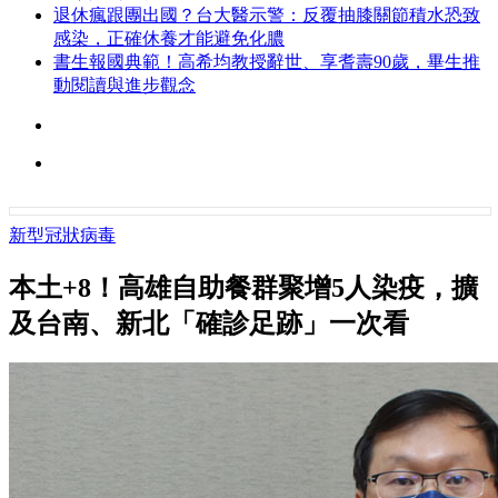
退休瘋跟團出國？台大醫示警：反覆抽膝關節積水恐致
感染，正確休養才能避免化膿
書生報國典範！高希均教授辭世、享耆壽90歲，畢生推
動閱讀與進步觀念
新型冠狀病毒
本土+8！高雄自助餐群聚增5人染疫，擴
及台南、新北「確診足跡」一次看