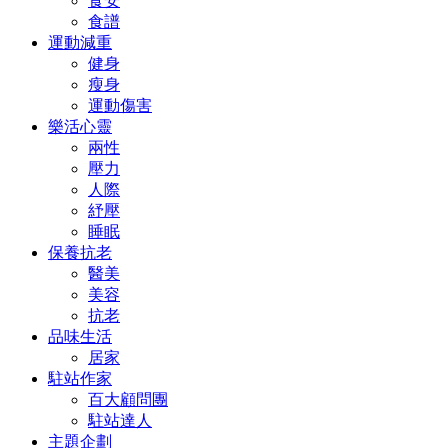
食安
食譜
運動減重
健身
瘦身
運動傷害
樂活心靈
兩性
壓力
人際
紓壓
睡眠
保養抗老
醫美
美容
抗老
品味生活
居家
駐站作家
百大顧問團
駐站達人
主題企劃