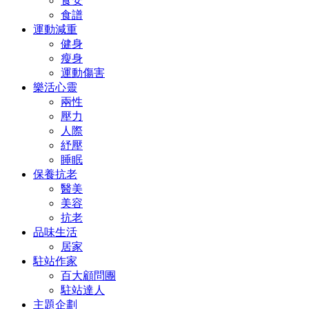
食安
食譜
運動減重
健身
瘦身
運動傷害
樂活心靈
兩性
壓力
人際
紓壓
睡眠
保養抗老
醫美
美容
抗老
品味生活
居家
駐站作家
百大顧問團
駐站達人
主題企劃