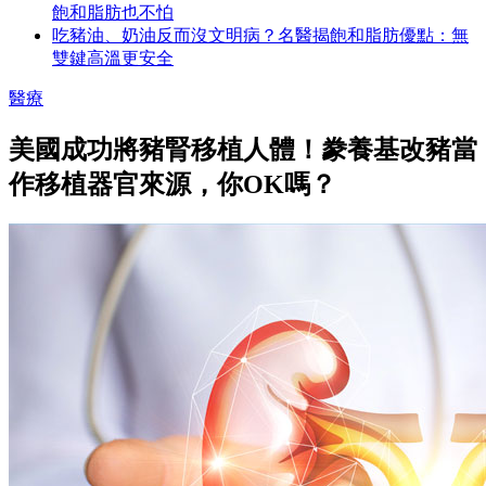
飽和脂肪也不怕
吃豬油、奶油反而沒文明病？名醫揭飽和脂肪優點：無
雙鍵高溫更安全
醫療
美國成功將豬腎移植人體！豢養基改豬當
作移植器官來源，你OK嗎？