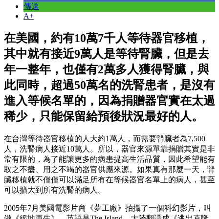
傳送
A+
在美國，約有10萬7千人等待器官移植，
其中就有接近9萬人是等待腎臟，但是去
年一整年，也僅有2萬多人獲得腎臟，與
此同時，超過50萬名的洗腎患者，是沒有
進入等候名單的，因為捐贈器官實在太過
稀少，只能保留給預後狀況最好的人。
在台灣等待器官移植的人大約
1
萬人，而需要腎臟者為
7,500
人，洗腎病人接近
10
萬人。所以，器官來源單靠捐贈其實是非
常有限的，為了能讓更多的病患提高生活品質，因此希望能有
取之不盡、用之不竭的器官供應來源。如果真有那麼一天，腎
臟移植就不僅僅可以滿足所有在等候器官名單上的病人，甚至
可以擴大到所有洗腎的病人。
2005
年
7
月
美國電影片商《夢工廠》拍攝了一個科幻影片，叫
做
《絕地再生》，英語是
The Island
，大陸翻譯成《逃出克隆