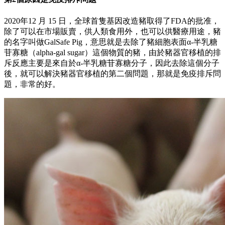
2020
年
12
月
15
日，全球首隻基因改造豬取得了
FDA
的批准，
除了可以在市場販賣，供人類食用外，也可以供醫療用途，豬
的名字叫做
GalSafe
Pig
，意思就是去除了豬細胞表面
α-
半乳糖
苷寡糖（
alpha-gal sugar
）這個物質的豬，由於豬器官移植的排
斥反應主要是來自於
α-
半乳糖苷寡糖分子，因此去除這個分子
後，就可以解決豬器官移植的第二個問題，那就是免疫排斥問
題，非常的好。