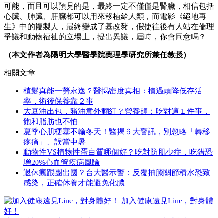
可能，而且可以預見的是，最終一定不僅僅是腎臟，相信包括
心臟、肺臟、肝臟都可以用來移植給人類，而電影《絕地再
生》中的複製人，最終變成了基改豬，假使往後有人站在倫理
爭議和動物福祉的立場上，提出異議，屆時，你會同意嗎？
（本文作者為陽明大學醫學院藥理學研究所兼任教授）
相關文章
植髮真能一勞永逸？醫揭密度真相：植過頭降低存活
率，術後保養靠２事
大豆油出包，豬油意外翻紅？營養師：吃對這１件事，
飽和脂肪也不怕
夏季心肌梗塞不輸冬天！醫揭６大警訊，別忽略「轉移
疼痛」、誤當中暑
動物性VS植物性蛋白質哪個好？吃對防肌少症，吃錯恐
增20%心血管疾病風險
退休瘋跟團出國？台大醫示警：反覆抽膝關節積水恐致
感染，正確休養才能避免化膿
加入健康遠見Line，對身體
好！