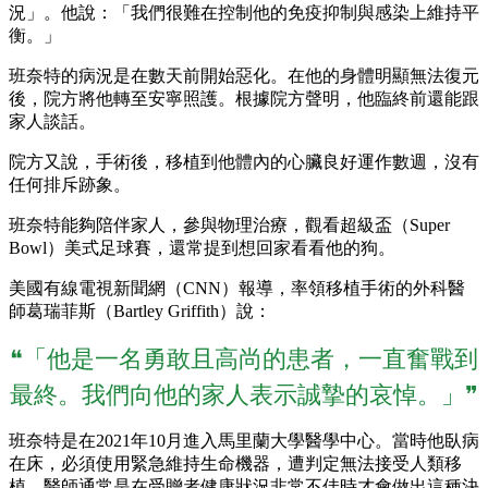
況」。他說：「我們很難在控制他的免疫抑制與感染上維持平
衡。」
班奈特的病況是在數天前開始惡化。在他的身體明顯無法復元
後，院方將他轉至安寧照護。根據院方聲明，他臨終前還能跟
家人談話。
院方又說，手術後，移植到他體內的心臟良好運作數週，沒有
任何排斥跡象。
班奈特能夠陪伴家人，參與物理治療，觀看超級盃（Super
Bowl）美式足球賽，還常提到想回家看看他的狗。
美國有線電視新聞網（CNN）報導，率領移植手術的外科醫
師葛瑞菲斯（Bartley Griffith）說：
❝「他是一名勇敢且高尚的患者，一直奮戰到
最終。我們向他的家人表示誠摯的哀悼。」❞
班奈特是在2021年10月進入馬里蘭大學醫學中心。當時他臥病
在床，必須使用緊急維持生命機器，遭判定無法接受人類移
植。醫師通常是在受贈者健康狀況非常不佳時才會做出這種決