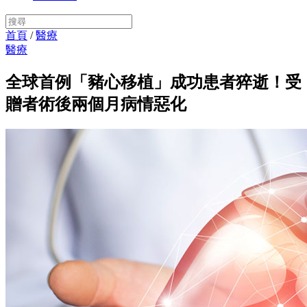
首頁
/
醫療
醫療
全球首例「豬心移植」成功患者猝逝！受
贈者術後兩個月病情惡化