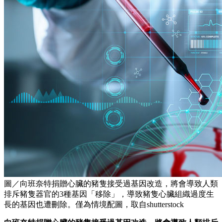
圖／向班奈特捐贈心臟的豬隻接受過基因改造，將會導致人類
排斥豬隻器官的3種基因「移除」，導致豬隻心臟組織過度生
長的基因也遭刪除。僅為情境配圖，取自shutterstock