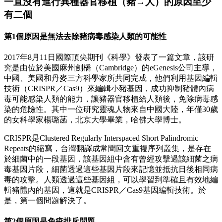
一直沒有進行異種器官移植（豬→人）的原因至少
有二個
第1個原因是無法去除豬病毒感染人類的可能性
2017
年
8
月
11
日國際頂尖期刊《科學》
發表了一篇文章，該研
究是由位於美國麻州劍橋（
Cambridge
）的
eGenesis
公司主導，
中國、美國和丹麥三方科學家所共同完成，他們利用基因編輯
技術（
CRISPR
／
Cas9
）來編輯小豬基因，成功抑制豬體內病
毒可能感染人類的能力，讓豬器官移植給人類後，免除病毒感
染的危險性。其中一位研究靈魂人物來自中國大陸，年僅
30
歲
的女科學家楊璐菡，北京大學畢業，哈佛大學博士。
CRISPR
是
Clustered Regularly Interspaced Short Palindromic
Re
peats
的縮寫，台灣翻譯成常間回文重複序列叢集，是存在
於細菌中的一段基因，該基因組中含有曾經攻擊過該細菌之病
毒基因片段，細菌透過這些基因片段來記憶並抵抗日後相同病
毒的攻擊。人類透過這些基因組，可以學習到準確且有效地編
輯豬體內的基因，這就是
CRISPR
／
Cas9
基因編輯技術。於
是，第一個問題解決了。
第2個原因是免疫排斥問題