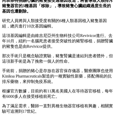
向班奈特捐贈心臟的豬隻接受過基因改造，將會導致人類排斥
豬隻器官的3種基因「移除」，導致豬隻心臟組織過度生長的
基因也遭刪除。
研究人員將與人類接受度有關的6種人類基因植入豬隻基因
組，總共進行10次基因編輯。
這項基因編輯是由維吉尼亞州生物科技公司Revivicor進行。去
年10月，紐約一名腦死患者接受突破性的豬腎移植，捐贈腎臟
的豬隻也是由Revivicor提供。
那次手術只是概念驗證實驗，豬隻腎臟是連結到患者體外，但
這項新手術是為了挽救一個人的性命。
手術前，捐贈的豬心是存放在器官保存儀器，醫療團隊也使用
Kiniksa Pharmaceuticals製造的一種實驗性新藥，搭配傳統的抗
排斥藥物，來抑制免疫系統。
根據官方數據，目前約有11萬名美國人在等待器官移植，每年
有6000多人在接受移植前死亡。
為了滿足需求，醫師一直對異種生物器官移植有興趣，相關實
驗可追溯到17世紀。