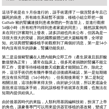
這項手術是在
9
月份進行的，該手術選擇了一個洗腎多年且已
腦死的病患，所有維生系統暫不拔除，移植小組立即把一個
GalSafe
豬的腎臟連接到患者身體的一對血管上，並進行觀察
54
個小時（所有程序均得到患者家庭的同意）。雖然該案例尚
未在同行評審期刊上發表，諸多詳細也尚未公布，但因為是一
項很大很大的突破，因此國際媒體已經大篇幅報導，全球皆
知。此項異體腎臟移植手術觀察到了兩個好消息，第一是
54
小
時內
沒有排斥的跡象，腎臟功能良好。
第二是這個豬腎臟在人體內能夠立即工作（產生尿液且肌肝酸
數值變為正常），通常在臨床上，很多死者捐贈的腎臟不能立
即工作，需要等待移植後數天或數週才能開始工作。除此之
外，這項手術仍然有幾件事情必須後續再確認，第一是短期雖
然沒有排斥問題
（
54
小時內），但長期
後果呢？
第二是制定
相關法規，這項創舉來得太快，由於缺少法規，所以更遑論全
面批准這項臨床手術，因此該移植手術就算在美國，也無法在
短期內提供給病人。
由於後基因時代的來臨，人類利用基因編輯技術，扮演了上帝
的角色，讓豢養專門可以用來提供器官移植的基改豬，變成了