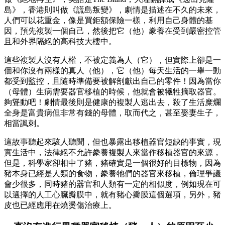
島》，香港則叫做《謊島叛變》，劇情是描述在不久的未來，
人們可以花重金，像是買鉅額保險一樣，利用自己身體的基
因，預先複製一個自己，然後把它（他）豢養在受到嚴密控管
且和外界隔絕的高科技大樓中。
這些複製人沒有人權，不被定義為人（它），但實際上卻是一
個和你沒有兩樣的真人（他），它（他）每天生活的一舉一動
都受到監控，且隨時準備要被解剖獻出自己的零件！因為當你
（母體）生病需要器官移植的時候，他就會被犧牲摘取器官。
夠聳動吧！劇情最後則是健康的複製人逃出去，殺了生活糜爛
全身是富貴病但非常有錢的母體，取而代之，甚至娶妻生子，
相當諷刺。
這故事聽起來駭人聽聞，但也暴露出移植器官短缺的事實，現
實生活中，法律絕不允許豢養複製人來當作移植器官的來源，
但是，科學家卻相中了豬，豬確實是一個很好的目標物，因為
豬本身已經是人類的食物，豢養牠們的器官來移植，倫理爭議
會少很多，同時豬的器官和人類有一定的相似度，例如現在可
以選擇的人工心臟瓣膜中，就有豬心瓣膜這個選項，另外，豬
皮也已經應用在燒燙傷治療上。