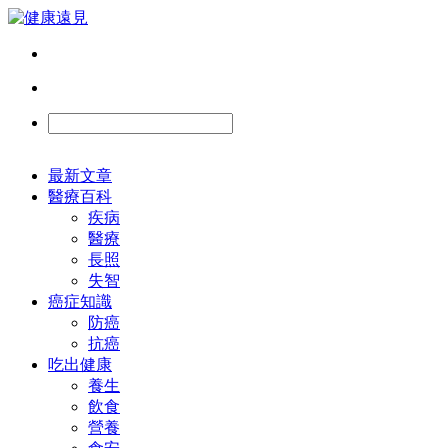
最新文章
醫療百科
疾病
醫療
長照
失智
癌症知識
防癌
抗癌
吃出健康
養生
飲食
營養