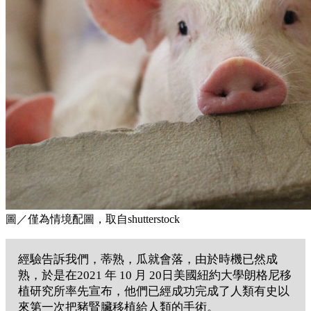
圖／僅為情境配圖，取自shutterstock
經驗告訴我們，蒂熟，瓜就會落，由於時機已然成
熟，於是在2021 年 10 月 20日美國紐約大學朗格尼移
植研究所率先宣布，他們已經成功完成了人類有史以
來第一次把豬腎臟移植給人類的手術。