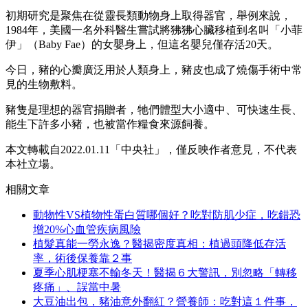
初期研究是聚焦在從靈長類動物身上取得器官，舉例來說，
1984年，美國一名外科醫生嘗試將狒狒心臟移植到名叫「小菲
伊」（Baby Fae）的女嬰身上，但這名嬰兒僅存活20天。
今日，豬的心瓣廣泛用於人類身上，豬皮也成了燒傷手術中常
見的生物敷料。
豬隻是理想的器官捐贈者，牠們體型大小適中、可快速生長、
能生下許多小豬，也被當作糧食來源飼養。
本文轉載自2022.01.11「中央社」，僅反映作者意見，不代表
本社立場。
相關文章
動物性VS植物性蛋白質哪個好？吃對防肌少症，吃錯恐
增20%心血管疾病風險
植髮真能一勞永逸？醫揭密度真相：植過頭降低存活
率，術後保養靠２事
夏季心肌梗塞不輸冬天！醫揭６大警訊，別忽略「轉移
疼痛」、誤當中暑
大豆油出包，豬油意外翻紅？營養師：吃對這１件事，