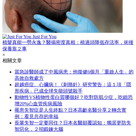
Just For You
植髮真能一勞永逸？醫揭密度真相：植過頭降低存活率，術後
保養靠２事
×
相關文章
當急診醫師成了中風病患：他復健6個月「重啟人生」的
高效自救處方
超越癌症、心臟病！《刺胳針》研究警告：這１項「隱
形疾病」已成全球失能頭號殺手
動物性VS植物性蛋白質哪個好？吃對防肌少症，吃錯恐
增20%心血管疾病風險
罹患失智症是人生終點？日本高齡名醫分享２轉念實
例：看見共存的幸福
長輩失智一定要同住？日本名醫顛覆認知：獨居更防失
智惡化，２招鍛鍊大腦