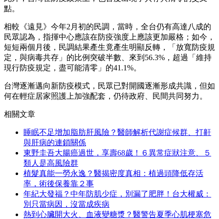
點。
相較《遠見》今年2月初的民調，當時，全台仍有高達八成的
民眾認為，指揮中心應該在防疫強度上應該更加嚴格；如今，
短短兩個月後，民調結果產生竟產生明顯反轉，「放寬防疫規
定，與病毒共存」的比例突破半數、來到56.3%，超過「維持
現行防疫規定，盡可能清零」的41.1%。
台灣逐漸邁向新防疫模式，民眾已對開國逐漸形成共識，但如
何在輕症居家照護上加強配套，仍待政府、民間共同努力。
相關文章
睡眠不足增加脂肪肝風險？醫師解析代謝症候群、打鼾
與肝病的連鎖關係
東野圭吾大腸癌過世，享壽68歲！６異常症狀注意、５
類人是高風險群
植髮真能一勞永逸？醫揭密度真相：植過頭降低存活
率，術後保養靠２事
年紀大發福？中年防肌少症，別漏了肥胖！台大權威：
別只當病因，沒當成疾病
熱到心臟開大火、血液變糖漿？醫警告夏季心肌梗塞危