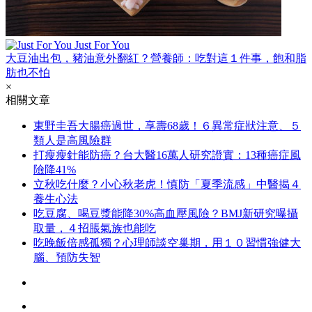
Just For You
大豆油出包，豬油意外翻紅？營養師：吃對這１件事，飽和脂
肪也不怕
×
相關文章
東野圭吾大腸癌過世，享壽68歲！６異常症狀注意、５
類人是高風險群
打瘦瘦針能防癌？台大醫16萬人研究證實：13種癌症風
險降41%
立秋吃什麼？小心秋老虎！慎防「夏季流感」中醫揭４
養生心法
吃豆腐、喝豆漿能降30%高血壓風險？BMJ新研究曝攝
取量，４招脹氣族也能吃
吃晚飯倍感孤獨？心理師談空巢期，用１０習慣強健大
腦、預防失智