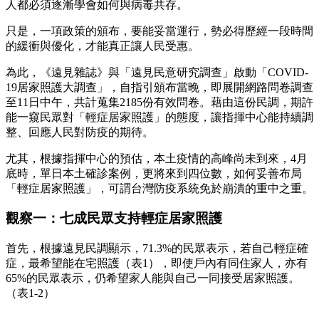
人都必須逐漸學會如何與病毒共存。
只是，一項政策的頒布，要能妥當運行，勢必得歷經一段時間
的緩衝與優化，才能真正讓人民受惠。
為此，《遠見雜誌》與「遠見民意研究調查」啟動「COVID-
19居家照護大調查」，自指引頒布當晚，即展開網路問卷調查
至11日中午，共計蒐集2185份有效問卷。藉由這份民調，期許
能一窺民眾對「輕症居家照護」的態度，讓指揮中心能持續調
整、回應人民對防疫的期待。
尤其，根據指揮中心的預估，本土疫情的高峰尚未到來，4月
底時，單日本土確診案例，更將來到四位數，如何妥善布局
「輕症居家照護」，可謂台灣防疫系統免於崩潰的重中之重。
觀察一：七成民眾支持輕症居家照護
首先，根據遠見民調顯示，71.3%的民眾表示，若自己輕症確
症，最希望能在宅照護（表1），即使戶內有同住家人，亦有
65%的民眾表示，仍希望家人能與自己一同接受居家照護。
（表1-2）