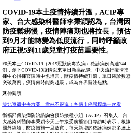
COVID-19本土疫情持續升溫，ACIP專
家、台大感染科醫師李秉穎認為，台灣因
防疫鬆綁慢，疫情陣痛期也將拉長，預估
到9月才能轉變為低度流行，同時呼籲政
府正視5到11歲兒童打疫苗重要性。
昨天本土COVID-19（2019冠狀病毒疾病）確診病例高達744
例，創下COVID-19疫情以來單日新高紀錄。中央流行疫情指
揮中心指揮官陳時中也坦言，隨疫情持續升溫，單日確診數恐
突破萬例，疫情何時能夠趨緩，成為各界關注焦點。
延伸閱讀
雙北遵循中央放寬、雲林不跟進！各縣市停課標準一次看
衛福部傳染病防治諮詢會預防接種小組（ACIP）召集人、台
大感染科醫師李秉穎今天上午接受廣播節目專訪時表示，根據
國外經驗，防疫措施一旦放寬，每天新增的確診病例都多達上