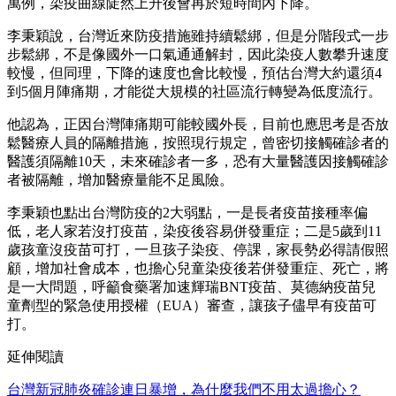
萬例，染疫曲線陡然上升後會再於短時間內下降。
李秉穎說，台灣近來防疫措施雖持續鬆綁，但是分階段式一步
步鬆綁，不是像國外一口氣通通解封，因此染疫人數攀升速度
較慢，但同理，下降的速度也會比較慢，預估台灣大約還須4
到5個月陣痛期，才能從大規模的社區流行轉變為低度流行。
他認為，正因台灣陣痛期可能較國外長，目前也應思考是否放
鬆醫療人員的隔離措施，按照現行規定，曾密切接觸確診者的
醫護須隔離10天，未來確診者一多，恐有大量醫護因接觸確診
者被隔離，增加醫療量能不足風險。
李秉穎也點出台灣防疫的2大弱點，一是長者疫苗接種率偏
低，老人家若沒打疫苗，染疫後容易併發重症；二是5歲到11
歲孩童沒疫苗可打，一旦孩子染疫、停課，家長勢必得請假照
顧，增加社會成本，也擔心兒童染疫後若併發重症、死亡，將
是一大問題，呼籲食藥署加速輝瑞BNT疫苗、莫德納疫苗兒
童劑型的緊急使用授權（EUA）審查，讓孩子儘早有疫苗可
打。
延伸閱讀
台灣新冠肺炎確診連日暴增，為什麼我們不用太過擔心？