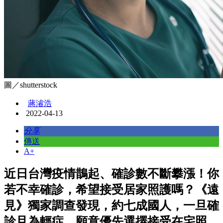
圖／shutterstock
蔣濬浩
2022-04-13
分享
傳送
A+
近日台灣疫情鵲起、確診數不斷攀漲！你
若不幸確診，希望接受居家照護嗎？《遠
見》獨家調查發現，約七成國人，一旦確
診且為輕症，願意優先選擇接受在宅照