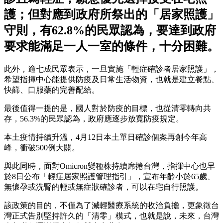
護；但對應到政府所祭出的「居家照護」
守則，有62.8%的民眾認為，要達到政府
要求能滿足一人一室的條件，十分困難。
此外，逾七成民眾表示，一旦實施「輕症確診者居家照護」，
希望指揮中心能提供防疫及日常生活物資，也就是建立餐點、
快篩、口服藥的完善配給。
最後值得一提的是，國人對於防疫的目標，也從清零轉向共
存，56.3%的民眾認為，政府應逐步放寬防疫規定。
本土疫情持續升溫，4月12日本土單日確診個案再創今年高
峰，衝破500例大關。
與此同時，面對Omicron變種株持續席捲台灣，指揮中心也早
於8日公布「輕症居家照護管理指引」，宣布年齡小於65歲、
無懷孕或洗腎的輕或無症狀確診者，可以在宅自行照護。
該政策的目的，不僅為了減輕醫療系統的收治負擔，更象徵台
灣正式告別堅持許久的「清零」模式，也就是說，未來，台灣