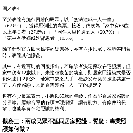
圖／表4
至於表達有施行困難的民眾，以「無法達成一人一室」
（62.8%），獲得壓倒性的高票。接著，依次為「家中有65歲
以上年長者（27.6%）」「同住人員超過五人（20.7%）」
「家中有孕婦或洗腎患者（10.5%）」。
除了針對官方四大標準的疑慮外，亦有不少民眾，在填答問卷
時，表達其他擔憂。
其中，有近百則的回覆指出，若確診者決定採取在宅照護，但
家中仍有12歲以下、未接種疫苗的幼童，則居家照護模式是否
仍然適用？此外，若家中缺乏人手，確診父母需與孩童共處一
室，方便照顧，又是否需遵照一人一室的規定？
也有不少長輩表示，不應以65歲的年齡，作為能否居家照護的
分界線。應綜合評估各項生理指標，讓有能力、有條件的長
輩，也能享有在宅照護的權利。
觀察三：兩成民眾不認同居家照護，質疑：專業照
護如何做？