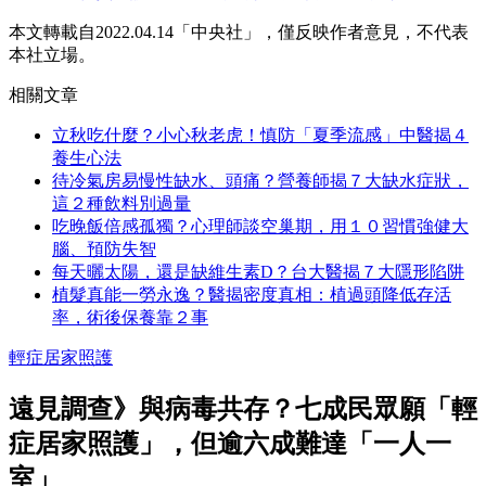
本文轉載自2022.04.14「中央社」，僅反映作者意見，不代表
本社立場。
相關文章
立秋吃什麼？小心秋老虎！慎防「夏季流感」中醫揭４
養生心法
待冷氣房易慢性缺水、頭痛？營養師揭７大缺水症狀，
這２種飲料別過量
吃晚飯倍感孤獨？心理師談空巢期，用１０習慣強健大
腦、預防失智
每天曬太陽，還是缺維生素D？台大醫揭７大隱形陷阱
植髮真能一勞永逸？醫揭密度真相：植過頭降低存活
率，術後保養靠２事
輕症居家照護
遠見調查》與病毒共存？七成民眾願「輕
症居家照護」，但逾六成難達「一人一
室」