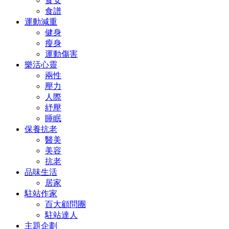
食安
食譜
運動減重
健身
瘦身
運動傷害
樂活心靈
兩性
壓力
人際
紓壓
睡眠
保養抗老
醫美
美容
抗老
品味生活
居家
駐站作家
百大顧問團
駐站達人
主題企劃