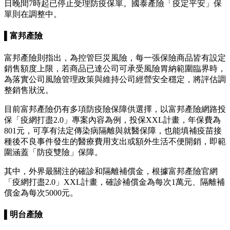
日晚間7時起已停止受理防疫保單。國泰產險「疫定平安」保
單則在調整中。
▌富邦產險
富邦產險則指出，為控管巨災風險，每一張保險商品皆有設定
銷售額度上限，若商品已達公司可承受風險胃納範圍臨界時，
為落實公司風險管理政策與維持公司經營安全穩定，將評估調
整銷售狀況。
目前富邦產險仍有多項防疫險保障供選擇，以富邦產險網路投
保「疫網打盡2.0」專案內容為例，投保XXL計畫，年保費為
801元，可享有法定傳染病隔離與就醫保障，也能填補疫苗接
種後不良事件發生的醫療費用支出或額外生活不便開銷，即範
圍涵蓋「防疫雙險」保障。
其中，外界最關注的確診和隔離補償金，根據富邦產險官網
「疫網打盡2.0」XXL計畫，確診補償金為每次1萬元、隔離補
償金為每次5000元。
▌明台產險