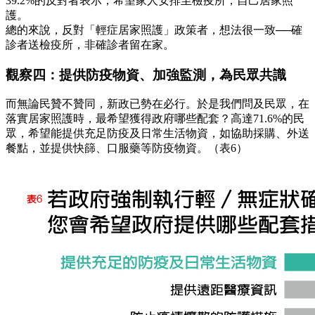
39.2%的反對者表示，希望家人安排至檢疫所，自己居家照
護。
總的來說，反對「輕症居家照護」政策者，想法很一致──確
診者送檢疫所，非確診者留在家。
觀察四：提供防疫物資、加強監測，為民眾共識
而無論民贊不贊同，新政已勢在必行。於是我們問及民眾，在
落實居家照護時，最希望獲得政府哪些配套？高達71.6%的民
眾，希望能提供充足防疫及日常生活物資，如協助採購、外送
餐點，並提供快篩、口服藥等防疫物資。（表6）