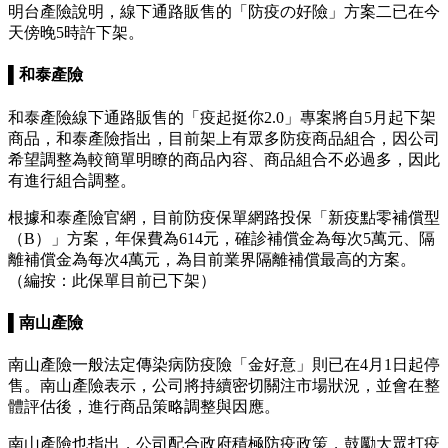
明台產險說明，線下通路販售的「防疫の好險」方案二已在今
天傍晚5時許下架。
▌和泰產險
和泰產險線下通路販售的「疫起挺你2.0」專案將自5月起下架
商品，和泰產險指出，目前架上有眾多防疫商品組合，因公司
希望調整為較簡單明瞭的商品內容、商品組合不必過多，因此
有進行組合調整。
根據和泰產險官網，目前防疫保單網路投保「新疫點零補償型
（B）」方案，年保費為614元，確診補償金為每次5萬元、隔
離補償金為每次4萬元，為目前業界隔離補償最高的方案。
（編按：此保單目前已下架）
▌南山產險
南山產險一般法定傳染病防疫險「金好意」則已在4月1日起停
售。南山產險表示，公司將持續密切關注市場狀況，並會在整
體評估後，進行商品策略調整與因應。
南山產險也指出，公司配合政府積極防疫政策，鼓勵大眾打疫