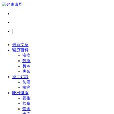
最新文章
醫療百科
疾病
醫療
長照
失智
癌症知識
防癌
抗癌
吃出健康
養生
飲食
營養