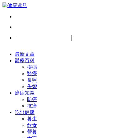
最新文章
醫療百科
疾病
醫療
長照
失智
癌症知識
防癌
抗癌
吃出健康
養生
飲食
營養