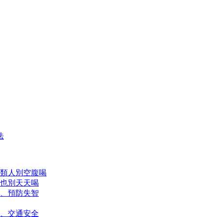
法
類人別空腹喝
也別天天喝
、預防失智
、交通安全