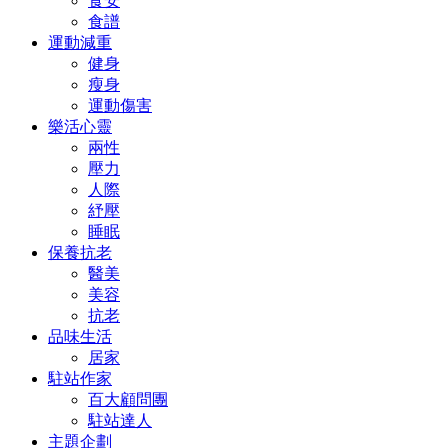
食安
食譜
運動減重
健身
瘦身
運動傷害
樂活心靈
兩性
壓力
人際
紓壓
睡眠
保養抗老
醫美
美容
抗老
品味生活
居家
駐站作家
百大顧問團
駐站達人
主題企劃