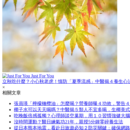
Just For You
立秋吃什麼？小心秋老虎！慎防「夏季流感」中醫揭４養生心
×
相關文章
張員瑛「檸檬橄欖油」怎麼喝？營養師曝４功效，警告４
椰子水可以天天喝嗎？中醫揭５類人不宜多喝，生椰美式
吃晚飯倍感孤獨？心理師談空巢期，用１０習慣強健大腦
沒時間運動？醫日練氣功21年，親授5分鐘零碎養生法
從日本熊本地震，看赴日旅遊必知２防災關鍵：確保網路