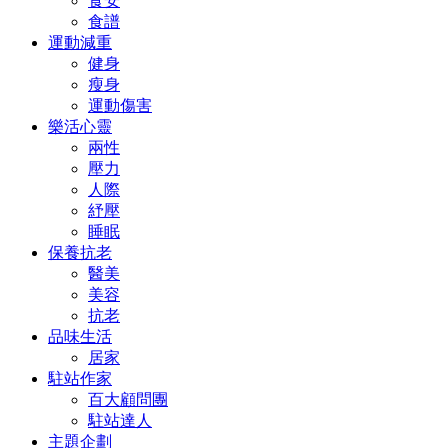
食安
食譜
運動減重
健身
瘦身
運動傷害
樂活心靈
兩性
壓力
人際
紓壓
睡眠
保養抗老
醫美
美容
抗老
品味生活
居家
駐站作家
百大顧問團
駐站達人
主題企劃