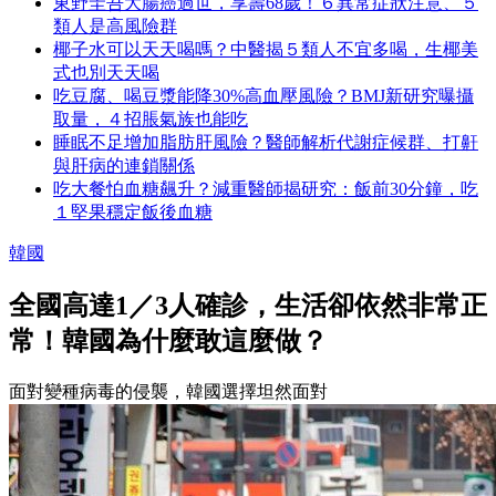
東野圭吾大腸癌過世，享壽68歲！６異常症狀注意、５
類人是高風險群
椰子水可以天天喝嗎？中醫揭５類人不宜多喝，生椰美
式也別天天喝
吃豆腐、喝豆漿能降30%高血壓風險？BMJ新研究曝攝
取量，４招脹氣族也能吃
睡眠不足增加脂肪肝風險？醫師解析代謝症候群、打鼾
與肝病的連鎖關係
吃大餐怕血糖飆升？減重醫師揭研究：飯前30分鐘，吃
１堅果穩定飯後血糖
韓國
全國高達1／3人確診，生活卻依然非常正
常！韓國為什麼敢這麼做？
面對變種病毒的侵襲，韓國選擇坦然面對