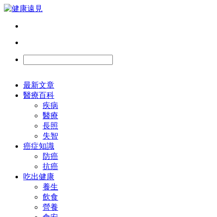
最新文章
醫療百科
疾病
醫療
長照
失智
癌症知識
防癌
抗癌
吃出健康
養生
飲食
營養