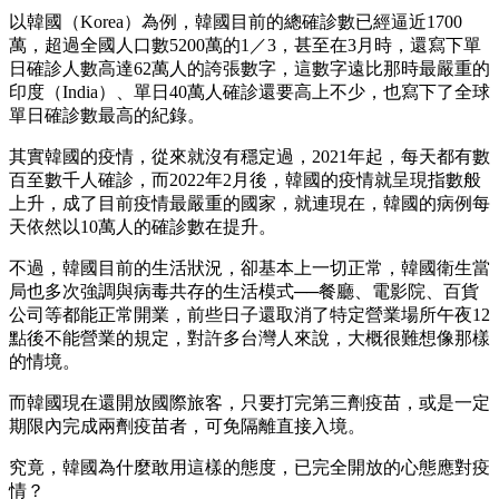
以韓國（Korea）為例，韓國目前的總確診數已經逼近1700
萬，超過全國人口數5200萬的1／3，甚至在3月時，還寫下單
日確診人數高達62萬人的誇張數字，這數字遠比那時最嚴重的
印度（India）、單日40萬人確診還要高上不少，也寫下了全球
單日確診數最高的紀錄。
其實韓國的疫情，從來就沒有穩定過，2021年起，每天都有數
百至數千人確診，而2022年2月後，韓國的疫情就呈現指數般
上升，成了目前疫情最嚴重的國家，就連現在，韓國的病例每
天依然以10萬人的確診數在提升。
不過，韓國目前的生活狀況，卻基本上一切正常，韓國衛生當
局也多次強調與病毒共存的生活模式──餐廳、電影院、百貨
公司等都能正常開業，前些日子還取消了特定營業場所午夜12
點後不能營業的規定，對許多台灣人來說，大概很難想像那樣
的情境。
而韓國現在還開放國際旅客，只要打完第三劑疫苗，或是一定
期限內完成兩劑疫苗者，可免隔離直接入境。
究竟，韓國為什麼敢用這樣的態度，已完全開放的心態應對疫
情？