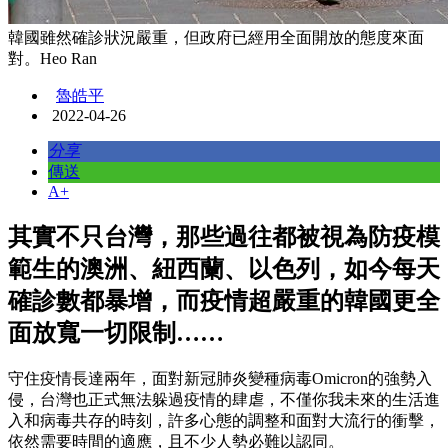
韓國雖然確診狀況嚴重，但政府已經用全面開放的態度來面
對。Heo Ran
魯皓平
2022-04-26
分享
傳送
A+
其實不只台灣，那些過往都被視為防疫模
範生的澳洲、紐西蘭、以色列，如今每天
確診數都暴增，而疫情超嚴重的韓國更全
面放寬一切限制……
守住疫情長達兩年，面對新冠肺炎變種病毒Omicron的強勢入
侵，台灣也正式無法躲過疫情的肆虐，不僅你我未來的生活進
入和病毒共存的時刻，許多心態的調整和面對大流行的衝擊，
依然需要時間的適應，且不少人勢必難以認同。