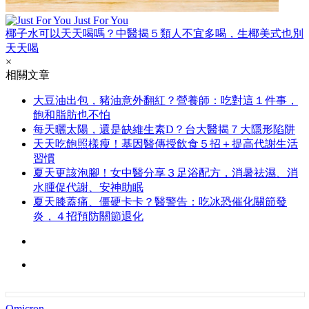
Just For You
椰子水可以天天喝嗎？中醫揭５類人不宜多喝，生椰美式也別
天天喝
×
相關文章
大豆油出包，豬油意外翻紅？營養師：吃對這１件事，
飽和脂肪也不怕
每天曬太陽，還是缺維生素D？台大醫揭７大隱形陷阱
天天吃飽照樣瘦！基因醫傳授飲食５招＋提高代謝生活
習慣
夏天更該泡腳！女中醫分享３足浴配方，消暑祛濕、消
水腫促代謝、安神助眠
夏天膝蓋痛、僵硬卡卡？醫警告：吃冰恐催化關節發
炎，４招預防關節退化
Omicron