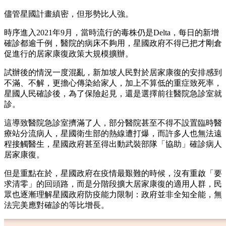
儘管星國計畫縝密，但形勢比人強。
時序進入2021年9月，當時流行的毒株仍是Delta，每日的新增
確診都逾千例，醫院的病床不夠用，星國政府不得已把才剛倉
促進行的居家康復政策大規模擴辦。
試辦後的情況一度混亂，新加坡人民對於居家康復的安排感到
不滿、不解，更擔心傳染給家人，加上不算低的重症致死率，
星國人民確診後，為了保險起見，還是選擇前往醫院急診室就
診。
這導致醫院急診室擠滿了人，部分醫院甚至不得不設置臨時醫
療站分流病人，星國衛生部的熱線遭打爆，而許多人也無法遠
程接觸醫生，星國政府甚至得出動武裝部隊「協助」確診病人
居家康復。
但是重點在於，星國政府在疫情最艱難的時候，沒有重啟「要
求清零」的回頭路，而是分階段擴大居家康復的適用人群，民
眾也逐漸理解星國政府防疫能力限制：政府並非全知全能，無
法完美應對確診的等比增長。