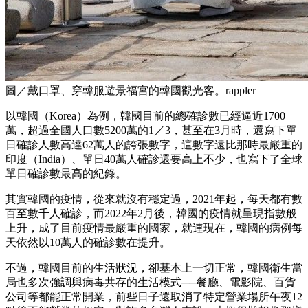
圖／戴口罩、穿韓服遊景福宮的韓國觀光客。rappler
以韓國（Korea）為例，韓國目前的總確診數已經逼近1700
萬，超過全國人口數5200萬的1／3，甚至在3月時，還寫下單
日確診人數高達62萬人的誇張數字，這數字遠比那時最嚴重的
印度（India）、單日40萬人確診還要高上不少，也寫下了全球
單日確診數最高的紀錄。
其實韓國的疫情，從來就沒有穩定過，2021年起，每天都有數
百至數千人確診，而2022年2月後，韓國的疫情就呈現指數般
上升，成了目前疫情最嚴重的國家，就連現在，韓國的病例每
天依然以10萬人的確診數在提升。
不過，韓國目前的生活狀況，卻基本上一切正常，韓國衛生當
局也多次強調與病毒共存的生活模式──餐廳、電影院、百貨
公司等都能正常開業，前些日子還取消了特定營業場所午夜12