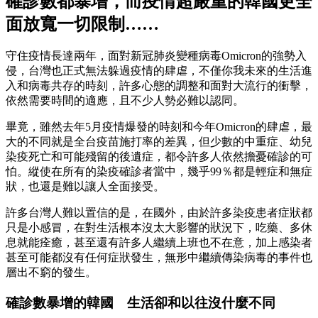
確診數都暴增，而疫情超嚴重的韓國更全
面放寬一切限制……
守住疫情長達兩年，面對新冠肺炎變種病毒Omicron的強勢入
侵，台灣也正式無法躲過疫情的肆虐，不僅你我未來的生活進
入和病毒共存的時刻，許多心態的調整和面對大流行的衝擊，
依然需要時間的適應，且不少人勢必難以認同。
畢竟，雖然去年5月疫情爆發的時刻和今年Omicron的肆虐，最
大的不同就是全台疫苗施打率的差異，但少數的中重症、幼兒
染疫死亡和可能殘留的後遺症，都令許多人依然擔憂確診的可
怕。縱使在所有的染疫確診者當中，幾乎99％都是輕症和無症
狀，也還是難以讓人全面接受。
許多台灣人難以置信的是，在國外，由於許多染疫患者症狀都
只是小感冒，在對生活根本沒太大影響的狀況下，吃藥、多休
息就能痊癒，甚至還有許多人繼續上班也不在意，加上感染者
甚至可能都沒有任何症狀發生，無形中繼續傳染病毒的事件也
層出不窮的發生。
確診數暴增的韓國 生活卻和以往沒什麼不同