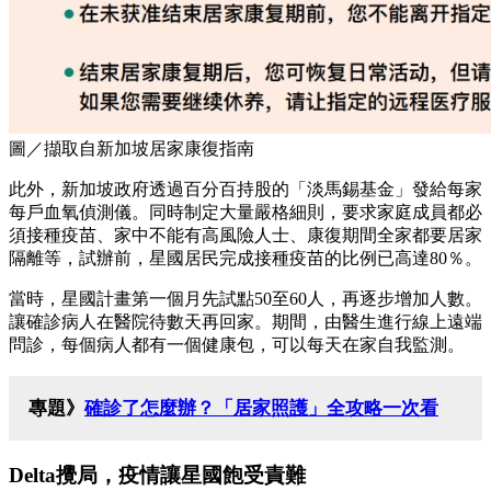
圖／擷取自新加坡居家康復指南
此外，新加坡政府透過百分百持股的「淡馬錫基金」發給每家
每戶血氧偵測儀。同時制定大量嚴格細則，要求家庭成員都必
須接種疫苗、家中不能有高風險人士、康復期間全家都要居家
隔離等，試辦前，星國居民完成接種疫苗的比例已高達80％。
當時，星國計畫第一個月先試點50至60人，再逐步增加人數。
讓確診病人在醫院待數天再回家。期間，由醫生進行線上遠端
問診，每個病人都有一個健康包，可以每天在家自我監測。
專題》
確診了怎麼辦？「居家照護」全攻略一次看
Delta攪局，疫情讓星國飽受責難