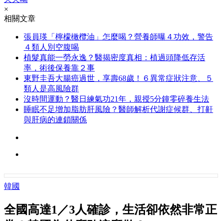
×
相關文章
張員瑛「檸檬橄欖油」怎麼喝？營養師曝４功效，警告
４類人別空腹喝
植髮真能一勞永逸？醫揭密度真相：植過頭降低存活
率，術後保養靠２事
東野圭吾大腸癌過世，享壽68歲！６異常症狀注意、５
類人是高風險群
沒時間運動？醫日練氣功21年，親授5分鐘零碎養生法
睡眠不足增加脂肪肝風險？醫師解析代謝症候群、打鼾
與肝病的連鎖關係
韓國
全國高達1／3人確診，生活卻依然非常正