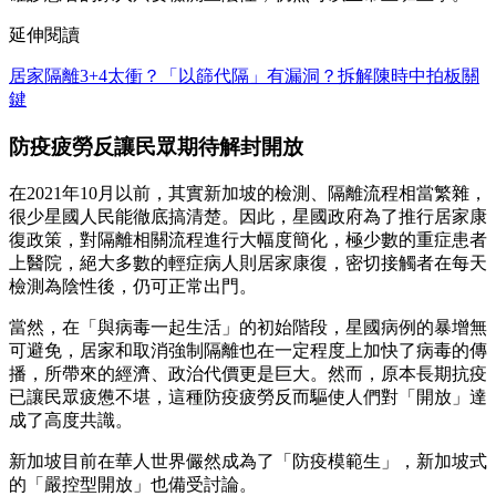
延伸閱讀
居家隔離3+4太衝？「以篩代隔」有漏洞？拆解陳時中拍板關
鍵
防疫疲勞反讓民眾期待解封開放
在2021年10月以前，其實新加坡的檢測、隔離流程相當繁雜，
很少星國人民能徹底搞清楚。因此，星國政府為了推行居家康
復政策，對隔離相關流程進行大幅度簡化，極少數的重症患者
上醫院，絕大多數的輕症病人則居家康復，密切接觸者在每天
檢測為陰性後，仍可正常出門。
當然，在「與病毒一起生活」的初始階段，星國病例的暴增無
可避免，居家和取消強制隔離也在一定程度上加快了病毒的傳
播，所帶來的經濟、政治代價更是巨大。然而，原本長期抗疫
已讓民眾疲憊不堪，這種防疫疲勞反而驅使人們對「開放」達
成了高度共識。
新加坡目前在華人世界儼然成為了「防疫模範生」，新加坡式
的「嚴控型開放」也備受討論。