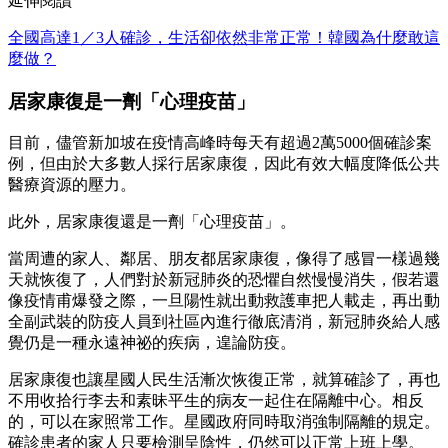
延伸閱讀
全國高達1／3人確診，生活卻依然非常正常！韓國為什麼敢這
麼做？
居家康復是一劑「心理疫苗」
目前，儘管新加坡在疫情高峰時每天有超過2萬5000個確診案
例，但由於大多數人採行居家康復，因此有效大幅度降低公共
醫療資源的壓力。
此外，居家康復還是一劑「心理疫苗」。
當周遭的家人、鄰居、朋友都居家康復，像得了感冒一樣過幾
天就恢復了，人們對於新冠肺炎的恐懼自然慢慢消失，假若還
像疫情甫爆發之際，一旦陽性就出動救護車把人載走，再出動
全副武裝的防疫人員到社區內進行徹底清消，新冠肺炎給人感
覺仍是一種永遠神祕的疾病，遑論防疫。
居家康復也讓星國人民生活漸次恢復正常，就算確診了，再也
不用收拾行李去和素昧平生的病友一起住在隔離中心。相反
的，可以在家照常工作。星國政府同時取消強制隔離的規定。
確診患者的家人只要檢測呈陰性，仍然可以正常上班上學。