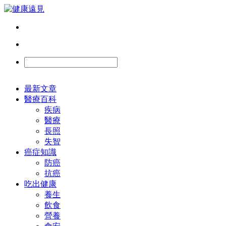
最新文章
醫療百科
疾病
醫療
長照
失智
癌症知識
防癌
抗癌
吃出健康
養生
飲食
營養