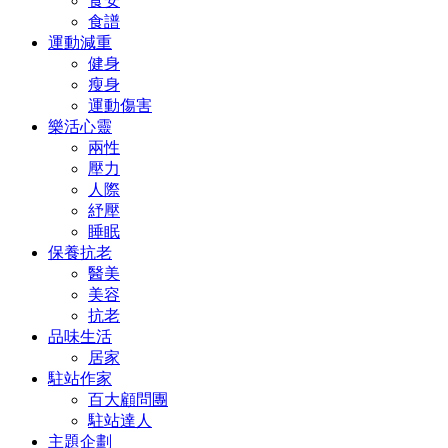
食安
食譜
運動減重
健身
瘦身
運動傷害
樂活心靈
兩性
壓力
人際
紓壓
睡眠
保養抗老
醫美
美容
抗老
品味生活
居家
駐站作家
百大顧問團
駐站達人
主題企劃