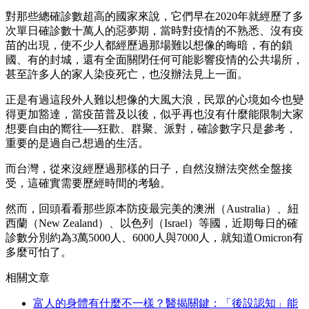
對那些總確診數超高的國家來說，它們早在2020年就經歷了多
次單日確診數十萬人的惡夢期，當時對疫情的不熟悉、沒有疫
苗的出現，使不少人都經歷過那場難以想像的晦暗，有的鎖
國、有的封城，還有全面關閉任何可能影響疫情的公共場所，
甚至許多人的家人染疫死亡，也沒辦法見上一面。
正是有過這段外人難以想像的大風大浪，民眾的心境如今也變
得更加豁達，當疫苗普及以後，似乎再也沒有什麼能限制大家
想要自由的嚮往──狂歡、群聚、派對，確診數字只是參考，
重要的是過自己想過的生活。
而台灣，從來沒經歷過那樣的日子，自然沒辦法突然全盤接
受，這確實需要歷經時間的考驗。
然而，回頭看看那些原本防疫最完美的澳洲（Australia）、紐
西蘭（New Zealand）、以色列（Israel）等國，近期每日的確
診數分別約為3萬5000人、6000人與7000人，就知道Omicron有
多麼可怕了。
相關文章
富人的身體有什麼不一樣？醫揭關鍵：「後設認知」能