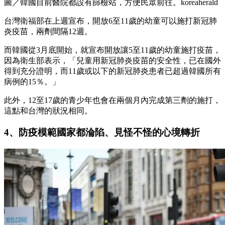
圖／韓國目前醫院都設有篩檢站，方便民眾前往。koreaherald
台灣衛福部在上週宣布，開放6至11歲的幼童可以施打新冠肺
炎疫苗，兩劑間隔12週。
而韓國從3月底開始，就宣布開放讓5至11歲的幼童施打疫苗，
因為衛生部表示，「兒童用新冠肺炎疫苗的安全性，已在國外
得到充分證明，而11歲或以下的新冠肺炎患者已超過韓國所有
病例的15％。」
此外，12至17歲的青少年也會在兩個月內完成第三劑的施打，
這點和台灣的狀況相同。
4、防疫模範國家都淪陷、見怪不怪的心境轉折