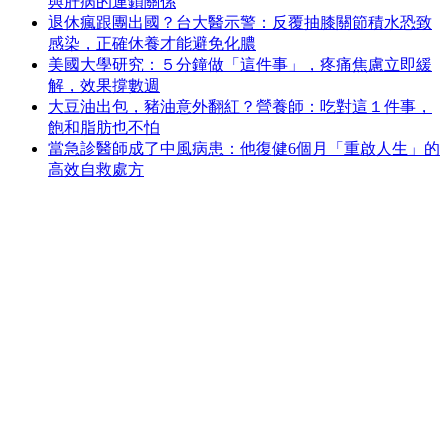
與肝病的連鎖關係
退休瘋跟團出國？台大醫示警：反覆抽膝關節積水恐致
感染，正確休養才能避免化膿
美國大學研究：５分鐘做「這件事」，疼痛焦慮立即緩
解，效果撐數週
大豆油出包，豬油意外翻紅？營養師：吃對這１件事，
飽和脂肪也不怕
當急診醫師成了中風病患：他復健6個月「重啟人生」的
高效自救處方