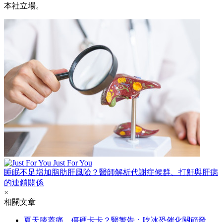
本社立場。
Just For You
睡眠不足增加脂肪肝風險？醫師解析代謝症候群、打鼾與肝病
的連鎖關係
×
相關文章
夏天膝蓋痛、僵硬卡卡？醫警告：吃冰恐催化關節發