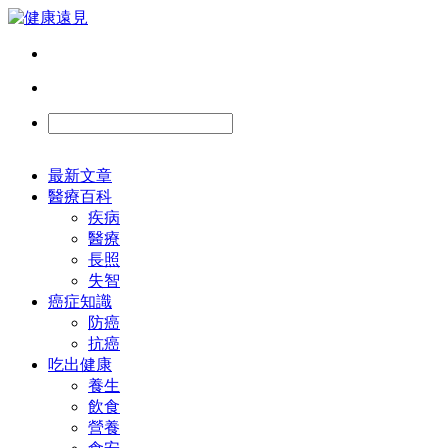
最新文章
醫療百科
疾病
醫療
長照
失智
癌症知識
防癌
抗癌
吃出健康
養生
飲食
營養