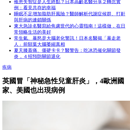
罹患失智症是人生終點？日本高齡名醫分享２轉念實
例：看見共存的幸福
睡眠不足增加脂肪肝風險？醫師解析代謝症候群、打鼾
與肝病的連鎖關係
東大急診名醫寫給焦慮世代的心靈指南！這樣做，在日
常領略生活的美好
常生氣、暴怒是大腦老化警訊！日本名醫揭「暴走老
人」前額葉大腦萎縮真相
夏天膝蓋痛、僵硬卡卡？醫警告：吃冰恐催化關節發
炎，４招預防關節退化
疾病
英國冒「神秘急性兒童肝炎」，4歐洲國
家、美國也出現病例