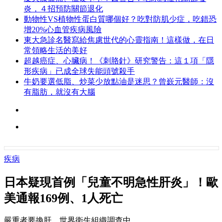
炎，４招預防關節退化
動物性VS植物性蛋白質哪個好？吃對防肌少症，吃錯恐
增20%心血管疾病風險
東大急診名醫寫給焦慮世代的心靈指南！這樣做，在日
常領略生活的美好
超越癌症、心臟病！《刺胳針》研究警告：這１項「隱
形疾病」已成全球失能頭號殺手
牛奶要選低脂、炒菜少放點油是迷思？曾嶔元醫師：沒
有脂肪，就沒有大腦
疾病
日本疑現首例「兒童不明急性肝炎」！歐
美通報169例、1人死亡
嚴重者要換肝，世界衛生組織調查中