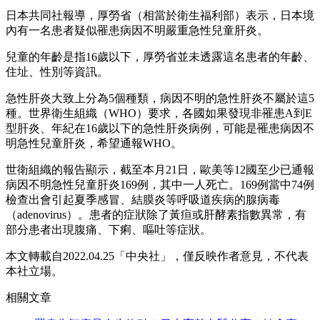
日本共同社報導，厚勞省（相當於衛生福利部）表示，日本境
內有一名患者疑似罹患病因不明嚴重急性兒童肝炎。
兒童的年齡是指16歲以下，厚勞省並未透露這名患者的年齡、
住址、性別等資訊。
急性肝炎大致上分為5個種類，病因不明的急性肝炎不屬於這5
種。世界衛生組織（WHO）要求，各國如果發現非罹患A到E
型肝炎、年紀在16歲以下的急性肝炎病例，可能是罹患病因不
明急性兒童肝炎，希望通報WHO。
世衛組織的報告顯示，截至本月21日，歐美等12國至少已通報
病因不明急性兒童肝炎169例，其中一人死亡。169例當中74例
檢查出會引起夏季感冒、結膜炎等呼吸道疾病的腺病毒
（adenovirus）。患者的症狀除了黃疸或肝酵素指數異常，有
部分患者出現腹痛、下痢、嘔吐等症狀。
本文轉載自2022.04.25「中央社」，僅反映作者意見，不代表
本社立場。
相關文章