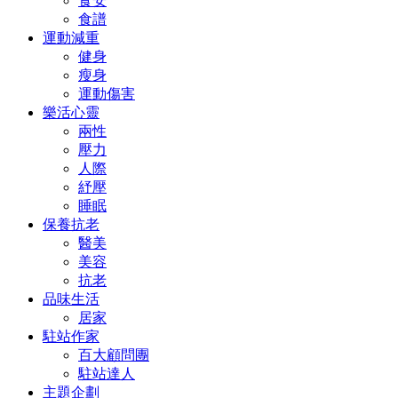
食安
食譜
運動減重
健身
瘦身
運動傷害
樂活心靈
兩性
壓力
人際
紓壓
睡眠
保養抗老
醫美
美容
抗老
品味生活
居家
駐站作家
百大顧問團
駐站達人
主題企劃