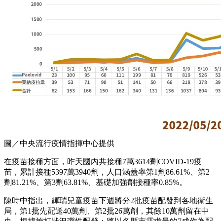
圖／中央流行疫情指揮中心提供
在疫苗接種方面，昨天國內共接種7萬3614劑COVID-19疫
苗，累計接種5397萬3940劑，人口涵蓋率第1劑86.61%、第2
劑81.21%、第3劑63.81%、基礎加強劑接種率0.85%。
陳時中指出，輝瑞兒童疫苗下週將分2批疫苗配發到各地衛生
局，第1批先配送40萬劑、第2批26萬劑，其餘10萬劑留在中