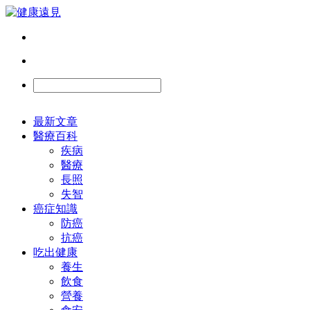
最新文章
醫療百科
疾病
醫療
長照
失智
癌症知識
防癌
抗癌
吃出健康
養生
飲食
營養