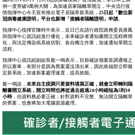
例一度突破9萬例大關，為加速居家隔離單開立，中央流行疫
情指揮中心今天宣布推出電子居隔單新系統，
25日起「數位新
冠病毒健康證明」平台也新增「接觸者隔離證明」申請
。
指揮中心指揮官陳時中表示，近日已在請行政院政務委員唐鳳
與指揮中心資訊組進行優化，未來確診者通知書開立流程將簡
化，與法定傳染病系統切割、各自獨立作業，加速通知單開立
流程。
指揮中心資訊組副組長龐一鳴表示，目前確診個案疫調通報之
所以塞車，有部分是因為舊案還沒清出來，因此衛福部立即擬
定新系統，加速新案處理速度，提高效能。
龐一鳴說，
未來自主疫調只要資料填寫正確，就會立即轉到隔
離書開立系統，開立時間也將從過去超過24小時縮短為5到10
小時
，但資料務必要正確；針對資料不完整、無法開立隔離單
的舊案，也會將加大電腦資源處理。