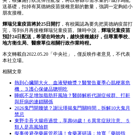
央，根據施打狀況彈性配發；將以各縣市需求量的7成作為配
送基礎，扣掉有莫德納疫苗接種意願的數量，強調一定夠給小
朋友接種。
輝瑞兒童疫苗將於25日開打
，有校園認為要先把莫德納疫苗打
完，等到6月再接種輝瑞兒童疫苗。陳時中說，
輝瑞兒童疫苗
預計24日配送，希望在時效內，越快接種越好，但尊重學校、
地方衛生局、醫療單位相關行政作業時程。
本文轉載自2022.05.20「中央社」，僅反映作者意見，不代表
本社立場。
相關文章
熱到心臟開大火、血液變糖漿？醫警告夏季心肌梗塞危
機，３護心保健品聰明吃
睡眠不足增加脂肪肝風險？醫師解析代謝症候群、打鼾
與肝病的連鎖關係
2026鬼門開幾號？謝沅瑾揭鬼門關時間，拆解10大鬼月
禁忌
東野圭吾大腸癌過世，享壽68歲！６異常症狀注意、５
類人是高風險群
擬事後避孕藥嚴管惹議！食藥署研議：放寬「藥師指