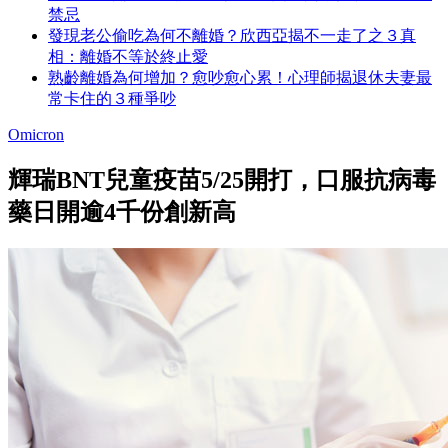
禁忌
發現老公偷吃為何不離婚？欣西亞揭不一走了之３真
相：離婚不等於終止愛
熟齡離婚為何增加？愈吵愈心累！心理師揭退休夫妻最
常卡住的３種爭吵
Omicron
輝瑞BNT兒童疫苗5/25開打，口服抗病毒
藥日開逾4千份創新高