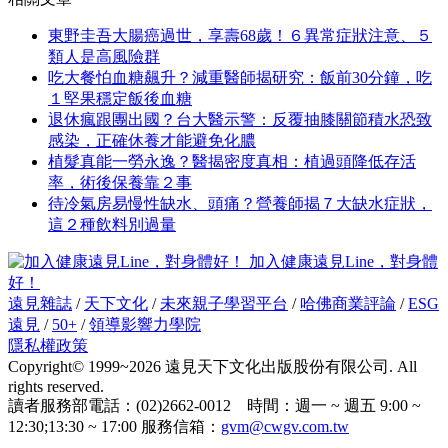
東野圭吾大腸癌過世，享壽68歲！６異常症狀注意、５
類人是高風險群
吃大餐怕血糖飆升？減重醫師揭研究：飯前30分鐘，吃
１堅果穩定飯後血糖
退休瘋跟團出國？台大醫示警：反覆抽膝關節積水恐致
感染，正確休養才能避免化膿
植髮真能一勞永逸？醫揭密度真相：植過頭降低存活
率，術後保養靠２事
待冷氣房易慢性缺水、頭痛？營養師揭７大缺水症狀，
這２種飲料別過量
加入健康遠見Line，對身體
好！
遠見雜誌
/
天下文化
/
未來親子學習平台
/
哈佛商業評論
/
ESG
遠見
/
50+
/
領導影響力學院
隱私權政策
Copyright© 1999~2026 遠見天下文化出版股份有限公司. All
rights reserved.
讀者服務部電話：(02)2662-0012 時間：週一 ~ 週五 9:00 ~
12:30;13:30 ~ 17:00 服務信箱：
gvm@cwgv.com.tw