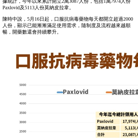
據統計，今年以來累計開立2萬3087人份，包括1萬7974人份
Paxlovid及5113人份莫納皮拉韋。
陳時中說，5月16日起，口服抗病毒藥物每天都開立超過2000
人份，顯示已能漸漸滿足使用需求，隨制度及流程越來越順
暢，開藥數還會持續攀升。