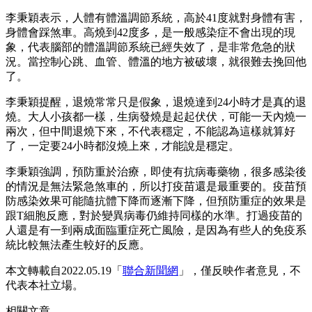
李秉穎表示，人體有體溫調節系統，高於41度就對身體有害，
身體會踩煞車。高燒到42度多，是一般感染症不會出現的現
象，代表腦部的體溫調節系統已經失效了，是非常危急的狀
況。當控制心跳、血管、體溫的地方被破壞，就很難去挽回他
了。
李秉穎提醒，退燒常常只是假象，退燒達到24小時才是真的退
燒。大人小孩都一樣，生病發燒是起起伏伏，可能一天內燒一
兩次，但中間退燒下來，不代表穩定，不能認為這樣就算好
了，一定要24小時都沒燒上來，才能說是穩定。
李秉穎強調，預防重於治療，即使有抗病毒藥物，很多感染後
的情況是無法緊急煞車的，所以打疫苗還是最重要的。疫苗預
防感染效果可能隨抗體下降而逐漸下降，但預防重症的效果是
跟T細胞反應，對於變異病毒仍維持同樣的水準。打過疫苗的
人還是有一到兩成面臨重症死亡風險，是因為有些人的免疫系
統比較無法產生較好的反應。
本文轉載自2022.05.19「
聯合新聞網
」，僅反映作者意見，不
代表本社立場。
相關文章