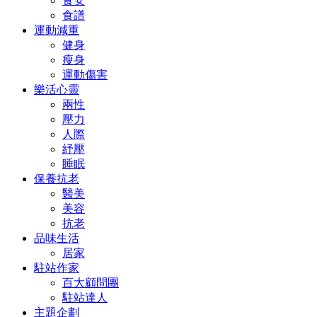
食安
食譜
運動減重
健身
瘦身
運動傷害
樂活心靈
兩性
壓力
人際
紓壓
睡眠
保養抗老
醫美
美容
抗老
品味生活
居家
駐站作家
百大顧問團
駐站達人
主題企劃