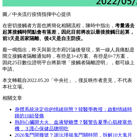
圖／中央流行疫情指揮中心提供
在密切接觸者方面也將簡化相關流程，陳時中指出，
考量過去
起算接觸時間點會有落差，因此目前將改以最後接觸日起算，
前3天是居家隔離、後4天是自主防疫。
龐一鳴指出，昨天與新北市府討論後發現，第一線人員痛點是
開立接觸者隔離通知時，有些是3+4方案、有些是0+7方案，
因此25日數位證明平台將新增「接觸者隔離證明」，都可線上
申請。
本文轉載自2022.05.20「中央社」，僅反映作者意見，不代表
本社立場。
相關文章
身體系統決定你的情緒狀態？韓醫學教授：啟動情緒時
鐘的10組發條
熱到心臟開大火、血液變糖漿？醫警告夏季心肌梗塞危
機，３護心保健品聰明吃
2026鬼門開幾號？謝沅瑾揭鬼門關時間，拆解10大鬼月