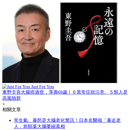
Just For You
東野圭吾大腸癌過世，享壽68歲！６異常症狀注意、５類人是
高風險群
×
相關文章
常生氣、暴怒是大腦老化警訊！日本名醫揭「暴走老
人」前額葉大腦萎縮真相