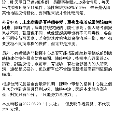
診，昨天單日已達9萬多例；另觀察整體PCR採檢情形，每天
平均採檢10萬至11萬件，陽性率維持68%至69%，未來是否隨
其他地區疫情變化，要到週末後才會比較清楚。
外界好奇，
未來病毒是否持續突變，重複染疫若成常態該如何
因應
。陳時中說，病毒持續突變的可能性很高，但因應各個變
異株不同、強度也不同，就像流感病毒也有不同病毒株，各自
有不同疫苗可因應，若突變速度夠快就會像流感一樣，每年都
要接種不同病毒株的疫苗，但這都是推測。
另外，有媒體詢問指揮中心是否可能找副總統賴清德或前副總
統陳建仁擔任最高防疫顧問。陳時中說，指揮中心經常跟2人
請教、討論疫情，跟前輩、有經驗、有社會影響力的人請教
溝、通都是必要的，但政府單位不會隨便新增最高顧問這類的
職務。
根據台灣民意基金會最新民調，陳時中帶領的指揮中心從上個
月70分掉到這個月只剩59分。陳時中說，民調本來就有高有
低，對於只有59分，「只能努力再努力」。
本文轉載自2022.05.20「中央社」，僅反映作者意見，不代表
本社立場。