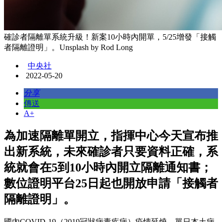
確診者隔離單系統升級！新案10小時內開單，5/25增發「接觸
者隔離證明」。Unsplash by Rod Long
中央社
2022-05-20
分享
傳送
A+
為加速隔離單開立，指揮中心今天宣布推
出新系統，未來確診者只要資料正確，系
統就會在5到10小時內開立隔離通知書；
數位證明平台25日起也開放申請「接觸者
隔離證明」。
國內COVID-19（2019冠狀病毒疾病）疫情延燒，單日本土病