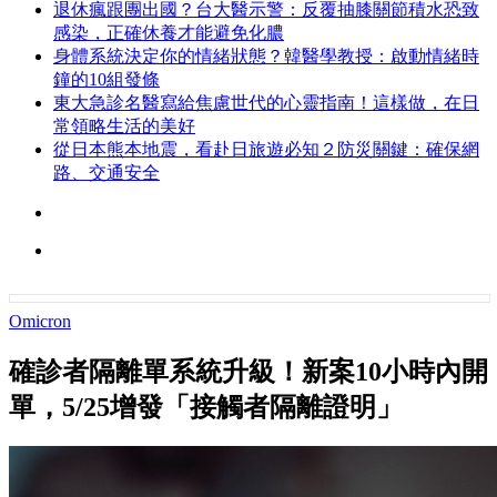
退休瘋跟團出國？台大醫示警：反覆抽膝關節積水恐致
感染，正確休養才能避免化膿
身體系統決定你的情緒狀態？韓醫學教授：啟動情緒時
鐘的10組發條
東大急診名醫寫給焦慮世代的心靈指南！這樣做，在日
常領略生活的美好
從日本熊本地震，看赴日旅遊必知２防災關鍵：確保網
路、交通安全
Omicron
確診者隔離單系統升級！新案10小時內開
單，5/25增發「接觸者隔離證明」