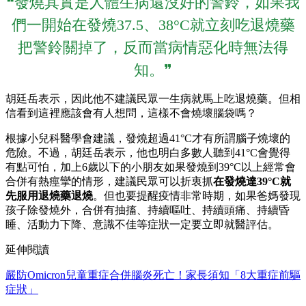
❝發燒其實是人體生病還沒好的警鈴，如果我
們一開始在發燒37.5、38°C就立刻吃退燒藥
把警鈴關掉了，反而當病情惡化時無法得
知。❞
胡廷岳表示，因此他不建議民眾一生病就馬上吃退燒藥。但相
信看到這裡應該會有人想問，這樣不會燒壞腦袋嗎？
根據小兒科醫學會建議，發燒超過41°C才有所謂腦子燒壞的
危險。不過，胡廷岳表示，他也明白多數人聽到41°C會覺得
有點可怕，加上6歲以下的小朋友如果發燒到39°C以上經常會
合併有熱痙攣的情形，建議民眾可以折衷抓
在發燒達39°C就
先服用退燒藥退燒
。但也要提醒疫情非常時期，如果爸媽發現
孩子除發燒外，合併有抽搐、持續嘔吐、持續頭痛、持續昏
睡、活動力下降、意識不佳等症狀一定要立即就醫評估。
延伸閱讀
嚴防Omicron兒童重症合併腦炎死亡！家長須知「8大重症前驅
症狀」