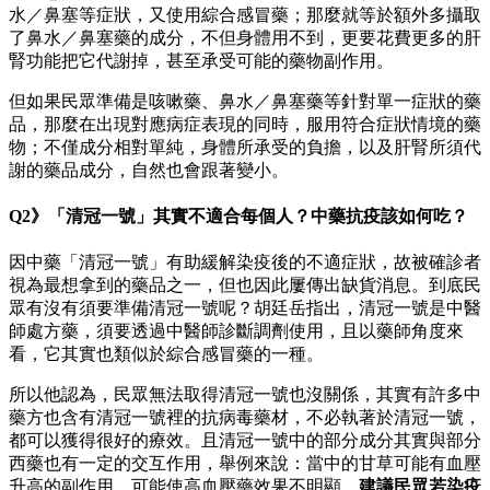
水／鼻塞等症狀，又使用綜合感冒藥；那麼就等於額外多攝取
了鼻水／鼻塞藥的成分，不但身體用不到，更要花費更多的肝
腎功能把它代謝掉，甚至承受可能的藥物副作用。
但如果民眾準備是咳嗽藥、鼻水／鼻塞藥等針對單一症狀的藥
品，那麼在出現對應病症表現的同時，服用符合症狀情境的藥
物；不僅成分相對單純，身體所承受的負擔，以及肝腎所須代
謝的藥品成分，自然也會跟著變小。
Q2》「清冠一號」其實不適合每個人？中藥抗疫該如何吃？
因中藥「清冠一號」有助緩解染疫後的不適症狀，故被確診者
視為最想拿到的藥品之一，但也因此屢傳出缺貨消息。到底民
眾有沒有須要準備清冠一號呢？胡廷岳指出，清冠一號是中醫
師處方藥，須要透過中醫師診斷調劑使用，且以藥師角度來
看，它其實也類似於綜合感冒藥的一種。
所以他認為，民眾無法取得清冠一號也沒關係，其實有許多中
藥方也含有清冠一號裡的抗病毒藥材，不必執著於清冠一號，
都可以獲得很好的療效。且清冠一號中的部分成分其實與部分
西藥也有一定的交互作用，舉例來說：當中的甘草可能有血壓
升高的副作用，可能使高血壓藥效果不明顯，
建議民眾若染疫