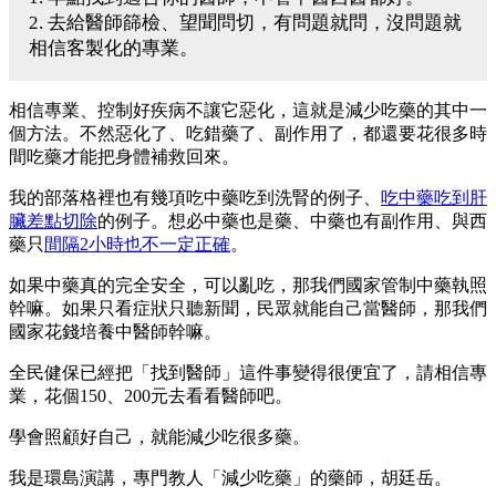
2. 去給醫師篩檢、望聞問切，有問題就問，沒問題就
相信客製化的專業。
相信專業、控制好疾病不讓它惡化，這就是減少吃藥的其中一
個方法。不然惡化了、吃錯藥了、副作用了，都還要花很多時
間吃藥才能把身體補救回來。
我的部落格裡也有幾項吃中藥吃到洗腎的例子、
吃中藥吃到肝
臟差點切除
的例子。想必中藥也是藥、中藥也有副作用、與西
藥只
間隔2小時也不一定正確
。
如果中藥真的完全安全，可以亂吃，那我們國家管制中藥執照
幹嘛。如果只看症狀只聽新聞，民眾就能自己當醫師，那我們
國家花錢培養中醫師幹嘛。
全民健保已經把「找到醫師」這件事變得很便宜了，請相信專
業，花個150、200元去看看醫師吧。
學會照顧好自己，就能減少吃很多藥。
我是環島演講，專門教人「減少吃藥」的藥師，胡廷岳。