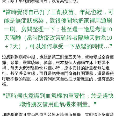
天，除了單純的喉嚨痛外，沒有其他症狀。
❝當時覺得自己打了三劑疫苗、年紀也輕，可
能是無症狀感染，還很優閒地把家裡馬通刷
一刷、房間整理一下；甚至還一邊思考這10
天隔離（當時防疫政策確診者隔離天數為10
＋7天），可以如何享受一下放鬆的時間…❞
沒想到到病程中期，也就是第三到第五天時，就轉變成全身痠
痛、頭暈、嚴重咳嗽、鼻塞，根本整個人都躺在床上動彈不
得，每天大概都昏睡快12個小時，原本安排的計畫都無法進
行。甚至呼吸會喘，而且是把整個門窗都打開通風，還是覺得
呼吸不暢的程度，才警覺到原來自己症狀蠻嚴重的，也有點緊
張。
❝這時候也意識到血氧機的重要性，於是趕快
聯絡朋友借用血氧機來測量。❞
胡廷岳坦言其實自己原先並沒有準備血氧機，直到這次染疫後