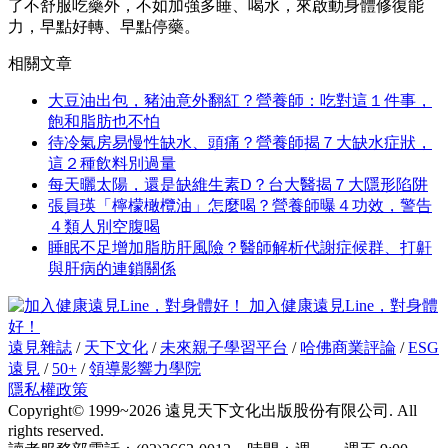
了不舒服吃藥外，不如加強多睡、喝水，來啟動身體修復能
力，早點好轉、早點停藥。
相關文章
大豆油出包，豬油意外翻紅？營養師：吃對這１件事，
飽和脂肪也不怕
待冷氣房易慢性缺水、頭痛？營養師揭７大缺水症狀，
這２種飲料別過量
每天曬太陽，還是缺維生素D？台大醫揭７大隱形陷阱
張員瑛「檸檬橄欖油」怎麼喝？營養師曝４功效，警告
４類人別空腹喝
睡眠不足增加脂肪肝風險？醫師解析代謝症候群、打鼾
與肝病的連鎖關係
加入健康遠見Line，對身體
好！
遠見雜誌
/
天下文化
/
未來親子學習平台
/
哈佛商業評論
/
ESG
遠見
/
50+
/
領導影響力學院
隱私權政策
Copyright© 1999~2026 遠見天下文化出版股份有限公司. All
rights reserved.