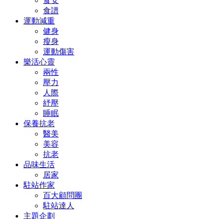
食安
食譜
運動減重
健身
瘦身
運動傷害
樂活心靈
兩性
壓力
人際
紓壓
睡眠
保養抗老
醫美
美容
抗老
品味生活
居家
駐站作家
百大顧問團
駐站達人
主題企劃