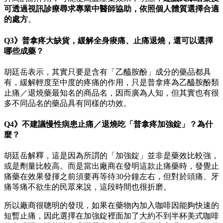
可透過視訊診療尋求專業中醫師協助，依照個人體質選擇合適
的處方
。
Q3》普拿疼大缺貨，緩解全身痠痛、止痛退燒，還可以選擇
哪些成藥？
胡廷岳表示，其實只要是含有「乙醯胺酚」成分的藥品都具
有，緩解輕度至中度的疼痛的作用，只是普拿疼為乙醯胺酚類
止痛／退燒藥最知名的商品名，因而廣為人知，但其實也有很
多不同品名的藥品具有同樣的功效。
Q4》不建議慢性病患止痛／退燒吃「普拿疼加強錠」？為什
麼？
胡廷岳解釋，這是因為所謂的「加強錠」並非是藥效比較強，
或是劑量比較高。而是當出廠商在發明這款止痛藥時，發覺止
痛藥在效果發揮之前須要再等待30分鐘左右，但對於頭痛、牙
痛等痛不欲生的民眾來說，這段時間也很折磨。
所以廠商很聰明的發現，如果在藥物內加入咖啡因能夠快速的
短暫止痛，因此選擇在加強錠裡面加了大約不到半杯美式咖啡