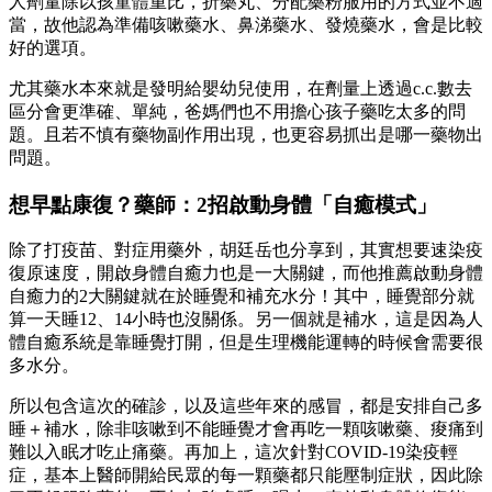
人劑量除以孩童體重比，折藥丸、分配藥粉服用的方式並不適
當，故他認為準備咳嗽藥水、鼻涕藥水、發燒藥水，會是比較
好的選項。
尤其藥水本來就是發明給嬰幼兒使用，在劑量上透過c.c.數去
區分會更準確、單純，爸媽們也不用擔心孩子藥吃太多的問
題。且若不慎有藥物副作用出現，也更容易抓出是哪一藥物出
問題。
想早點康復？藥師：2招啟動身體「自癒模式」
除了打疫苗、對症用藥外，胡廷岳也分享到，其實想要速染疫
復原速度，開啟身體自癒力也是一大關鍵，而他推薦啟動身體
自癒力的2大關鍵就在於睡覺和補充水分！其中，睡覺部分就
算一天睡12、14小時也沒關係。另一個就是補水，這是因為人
體自癒系統是靠睡覺打開，但是生理機能運轉的時候會需要很
多水分。
所以包含這次的確診，以及這些年來的感冒，都是安排自己多
睡＋補水，除非咳嗽到不能睡覺才會再吃一顆咳嗽藥、痠痛到
難以入眠才吃止痛藥。
再加上，這次針對COVID-19染疫輕
症，基本上醫師開給民眾的每一顆藥都只能壓制症狀，因此除