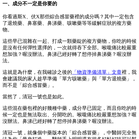
一、成分不一定是你要的
你看過斯X、伏X那些綜合感冒藥裡的成分嗎？其中一定包含
了退燒藥、鼻塞藥、鼻涕藥、咳嗽藥等等緩解症狀的複方藥
物。
這些早已混雜在一起、打成一顆藥錠的複方藥物，你吃的時候
是沒有任何彈性選擇的，一次就得吞下全部。喉嚨痛比較嚴重
想加強？喔沒辦法。鼻涕已經好轉了想停掉鼻涕藥？喔沒辦
法。
這就是為什麼，在我確診之後的
「物資準備清單」文章
裡，我
會建議我的家人趁早準備「單方咳嗽藥」與「單方退燒藥」，
而不是「綜合感冒藥」。
當然了，清冠一號也是如此。
這些混在藥包裡的好幾種中藥，成分早已固定，而且你吃的時
候一定也是無法取出、分開吃的。喉嚨痛比較嚴重想加強？喔
沒辦法。鼻涕已經好轉了想停掉鼻涕藥？喔沒辦法。
清冠一號，就像個中藥版本的「綜合感冒藥」，中醫師完全無