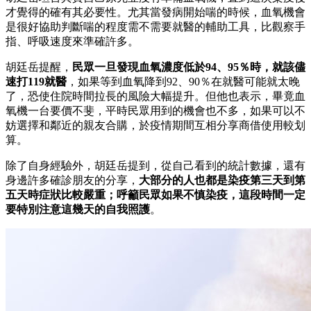
才覺得的確有其必要性。尤其當發病開始喘的時候，血氧機會
是很好協助判斷喘的程度需不需要就醫的輔助工具，比觀察手
指、呼吸速度來準確許多。
胡廷岳提醒，
民眾一旦發現血氧濃度低於94、95％時，就該儘
速打119就醫
，如果等到血氧降到92、90％在就醫可能就太晚
了，恐使住院時間拉長的風險大幅提升。但他也表示，畢竟血
氧機一台要價不斐，平時民眾用到的機會也不多，如果可以不
妨選擇和鄰近的親友合購，於疫情期間互相分享商借使用較划
算。
除了自身經驗外，胡廷岳提到，從自己看到的統計數據，還有
身邊許多確診朋友的分享，
大部分的人也都是染疫第三天到第
五天時症狀比較嚴重；呼籲民眾如果不慎染疫，這段時間一定
要特別注意這幾天的自我照護
。