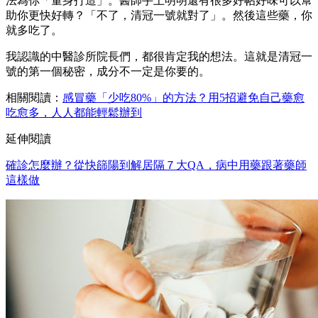
法為你「量身打造」。醫師手上明明還有很多好帖好味可以幫
助你更快好轉？「不了，清冠一號就對了」。然後這些藥，你
就多吃了。
我認識的中醫診所院長們，都很肯定我的想法。這就是清冠一
號的第一個秘密，成分不一定是你要的。
相關閱讀：
感冒藥「少吃80%」的方法？用5招避免自己藥
愈
吃
愈
多，人人都能輕鬆辦到
延伸閱讀
確診怎麼辦？從快篩陽到解居隔７大QA，病中用藥跟著藥師
這樣做