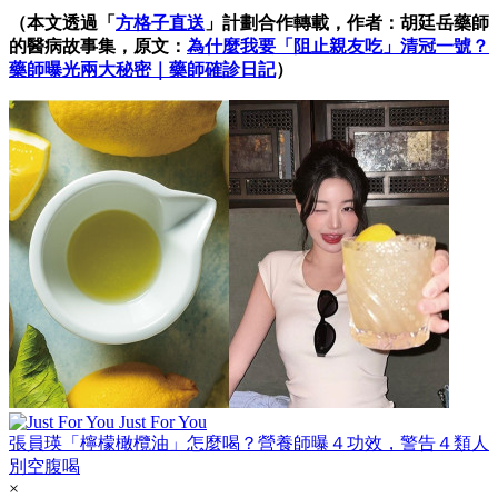
（本文透過「
方格子直送
」計劃合作轉載，作者：胡廷岳藥師
的醫病故事集，原文：
為什麼我要「阻止親友吃」清冠一號？
藥師曝光兩大秘密｜藥師確診日記
）
Just For You
張員瑛「檸檬橄欖油」怎麼喝？營養師曝４功效，警告４類人
別空腹喝
×