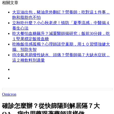
相關文章
大豆油出包，豬油意外翻紅？營養師：吃對這１件事，
飽和脂肪也不怕
立秋吃什麼？小心秋老虎！慎防「夏季流感」中醫揭４
養生心法
吃大餐怕血糖飆升？減重醫師揭研究：飯前30分鐘，吃
１堅果穩定飯後血糖
吃晚飯倍感孤獨？心理師談空巢期，用１０習慣強健大
腦、預防失智
待冷氣房易慢性缺水、頭痛？營養師揭７大缺水症狀，
這２種飲料別過量
Omicron
確診怎麼辦？從快篩陽到解居隔７大
QA，病中用藥跟著藥師這樣做