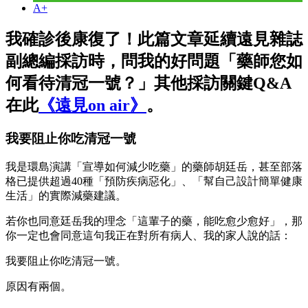
A+
我確診後康復了！此篇文章延續遠見雜誌
副總編採訪時，問我的好問題「藥師您如
何看待清冠一號？」其他採訪關鍵Q&A
在此
《遠見on air》
。
我要阻止你吃清冠一號
我是環島演講「宣導如何減少吃藥」的藥師胡廷岳，甚至部落
格已提供超過40種「預防疾病惡化」、「幫自己設計簡單健康
生活」的實際減藥建議。
若你也同意廷岳我的理念「這輩子的藥，能吃愈少
愈
好」，那
你一定也會同意這句我正在對所有病人、我的家人說的話：
我要阻止你吃清冠一號。
原因有兩個。