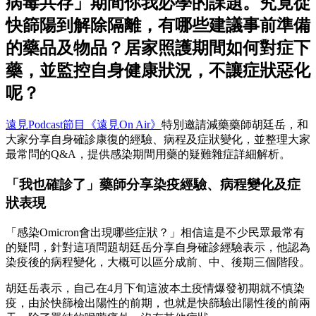
病毒共存」期間你我必學的課題。究竟從
快篩陽到解除隔離，有哪些建議事前準備
的藥品及物品？居家照護期間如何對症下
藥，並監控自身健康狀況，不讓症狀惡化
呢？
遠見Podcast節目《遠見On Air》
特別邀請減藥藥師胡廷岳，和
大家分享自身確診康復的經驗、病程及症狀變化，並整理大家
最常問的Q&A，提供感染期間用藥的疑難雜症詳細解析。
「我也確診了」藥師分享染疫經驗、病程變化及症
狀表現
「感染Omicron會出現哪些症狀？」相信這是不少民眾最常有
的疑問，針對這項問題胡廷岳分享自身確診經驗表示，他認為
染疫後的病程變化，大概可以區分成前、中、後期三個階段。
胡廷岳表示，自己在4月下旬這波本土疫情爆發初期就不慎染
疫，由於快篩檢出陽性的前期，也就是快篩驗出陽性後的前兩