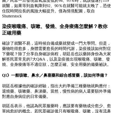
圖／民眾一旦發現血氧濃度低於94、95％時，就該儘速打119
就醫，如果等到血氧降到92、90％在就醫可能就太晚了，恐使
住院時間拉長的風險大幅提升。僅為情境配圖，取自
Shutterstock
染疫喉嚨痛、咳嗽、發燒、全身痠痛怎麼解？教你
正確用藥
確診了就醫不易，這時候自備成藥就變成一門大學問。但是，
藥物吃得愈多，身體需要愈長的時間代謝，染疫後該如何對症
下藥呢？除了分享自身確診病程，胡廷岳也以藥師身份為大家
解答民眾常見的7大Q&A，以及染疫後出現喉嚨痛、咳嗽、發
燒、全身痠痛等不適症狀，怎麼正確、安全用藥的備藥祕訣。
Q1》一般咳嗽、鼻水／鼻塞藥和綜合感冒藥，該如何準備？
胡廷岳根據他的確診經驗，指出大約準備三種藥物就夠應付：
退燒藥、咳嗽藥、鼻涕藥。當然，慢性病的病人還要額外準備
對應自身病症的日常備藥。
胡廷岳表示，他認為民眾服藥時，應該要有藥物成分愈少、愈
單純愈好的概念。若民眾確診後只有喉嚨痛、咳嗽，沒有流鼻