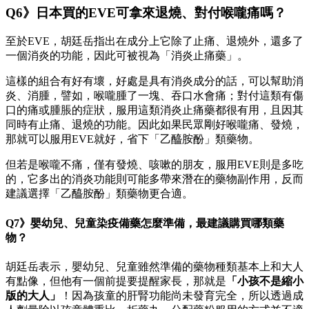
Q6》日本買的EVE可拿來退燒、對付喉嚨痛嗎？
至於EVE，胡廷岳指出在成分上它除了止痛、退燒外，還多了
一個消炎的功能，因此可被視為「消炎止痛藥」。
這樣的組合有好有壞，好處是具有消炎成分的話，可以幫助消
炎、消腫，譬如，喉嚨腫了一塊、吞口水會痛；對付這類有傷
口的痛或腫脹的症狀，服用這類消炎止痛藥都很有用，且因其
同時有止痛、退燒的功能。因此如果民眾剛好喉嚨痛、發燒，
那就可以服用EVE就好，省下「乙醯胺酚」類藥物。
但若是喉嚨不痛，僅有發燒、咳嗽的朋友，服用EVE則是多吃
的，它多出的消炎功能則可能多帶來潛在的藥物副作用，反而
建議選擇「乙醯胺酚」類藥物更合適。
Q7》嬰幼兒、兒童染疫備藥怎麼準備，最建議購買哪類藥
物？
胡廷岳表示，嬰幼兒、兒童雖然準備的藥物種類基本上和大人
有點像，但他有一個前提要提醒家長，那就是
「小孩不是縮小
版的大人」
！因為孩童的肝腎功能尚未發育完全，所以透過成