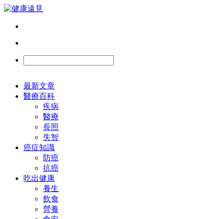
最新文章
醫療百科
疾病
醫療
長照
失智
癌症知識
防癌
抗癌
吃出健康
養生
飲食
營養