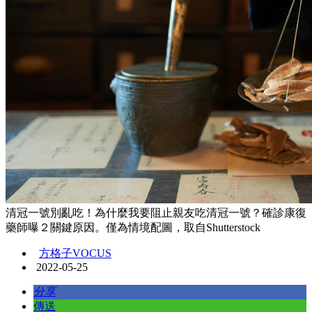
清冠一號別亂吃！為什麼我要阻止親友吃清冠一號？確診康復
藥師曝２關鍵原因。僅為情境配圖，取自Shutterstock
方格子VOCUS
2022-05-25
分享
傳送