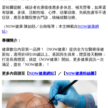
梁祐爾提醒，確診者在康復後應多多休息、補充營養，如果還
有咳嗽、多痰、活動性喘、心悸、頭暈頭痛、失眠焦慮等不適
症狀，應至各醫院整合門診，積極就醫治療。
（NOW健康 陳如頤／台南報導；本文轉載自
NOW健康網
站
）
專欄簡介：
健康數位內容第一品牌！《NOW健康》提供全方位醫療保健
新知，適用於0到100歲以上。基因與生俱來，體質後天翻轉；
打造長壽體質，就從《NOW健康》開始。更多健康資訊一次
滿足，盡在「NOW健康」！
更多內容請至【
NOW健康網站
】／【
NOW健康粉絲團
】