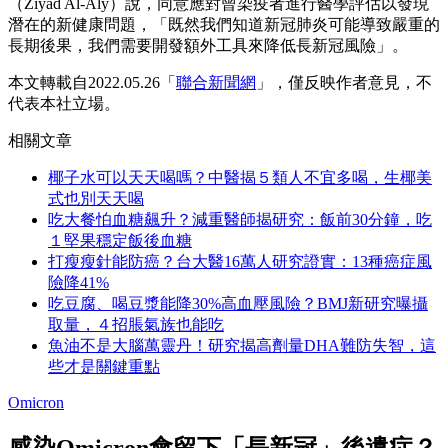
（Ziyad Al-Aly）說，同意應對曾染疫者進行醫學評估以發現
潛在的新健康問題，「既然我們知道新冠肺炎可能導致嚴重的
長期後果，我們需要開發額外工具來降低長新冠風險」。
本文轉載自2022.05.26「
聯合新聞網
」，僅反映作者意見，不
代表本社立場。
相關文章
椰子水可以天天喝嗎？中醫揭５類人不宜多喝，生椰美
式也別天天喝
吃大餐怕血糖飆升？減重醫師揭研究：飯前30分鐘，吃
１堅果穩定飯後血糖
打瘦瘦針能防癌？台大醫16萬人研究證實：13種癌症風
險降41%
吃豆腐、喝豆漿能降30%高血壓風險？BMJ新研究曝攝
取量，４招脹氣族也能吃
魚油不是大腦萬靈丹！研究揭高劑量DHA難防失智，這
些才是關鍵重點
Omicron