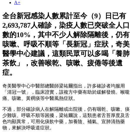
A+
全台新冠感染人數累計至今（9）日已有
2,693,787人確診，染疫人數已突破全人口
數的10%，其中不少人解除隔離後，仍有
咳嗽、呼吸不順等「長新冠」症狀，奇美
醫學中心建議，這類民眾可以多喝「養肺
茶飲」，改善喉乾、咳嗽、疲倦等後遺
症。
奇美醫學中心中醫部總醫師梁祐爾指出，許多確診者均服用
「清冠一號」，臨床證實，該複方中藥有助於緩解發燒、喉嚨
痛、咳嗽、黃稠痰等中醫風熱症狀。
不過，部分確診病人在解隔離或出院後，仍有咽乾、咳嗽、痰
少難咳、呼吸不順等困擾，梁祐爾說，這類患者舌苔厚度及舌
色均顯異常，可用化痰飲中藥，加養陰、補氣、宣肺清熱藥
物，來解決呼吸道症狀。