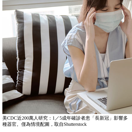
美CDC近200萬人研究：1／5成年確診者患「長新冠」影響多
種器官。僅為情境配圖，取自Shutterstock