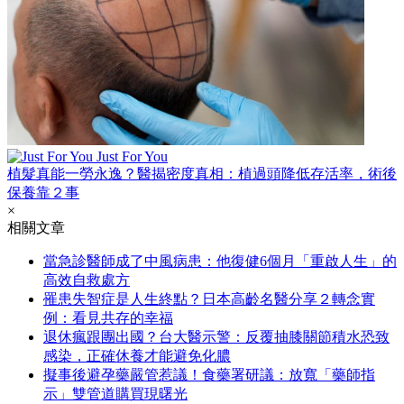
Just For You
植髮真能一勞永逸？醫揭密度真相：植過頭降低存活率，術後
保養靠２事
×
相關文章
當急診醫師成了中風病患：他復健6個月「重啟人生」的
高效自救處方
罹患失智症是人生終點？日本高齡名醫分享２轉念實
例：看見共存的幸福
退休瘋跟團出國？台大醫示警：反覆抽膝關節積水恐致
感染，正確休養才能避免化膿
擬事後避孕藥嚴管惹議！食藥署研議：放寬「藥師指
示」雙管道購買現曙光