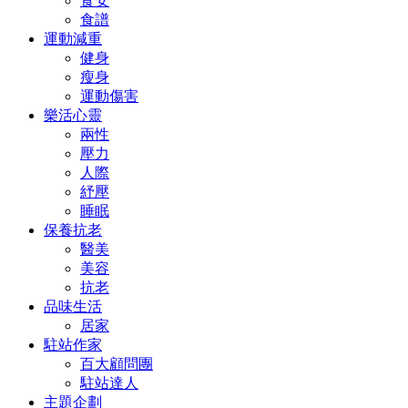
食安
食譜
運動減重
健身
瘦身
運動傷害
樂活心靈
兩性
壓力
人際
紓壓
睡眠
保養抗老
醫美
美容
抗老
品味生活
居家
駐站作家
百大顧問團
駐站達人
主題企劃