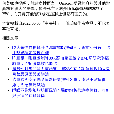
何美鄉也提醒，就致病性而言，Omicron變異株真的與其他變
異株有很大的差異，像是死亡大約是Delta變異株的20%至
25%，而其實其他變異株在症狀上也是有差異的。
本文轉載自2022.06.03「中央社」，僅反映作者意見，不代表
本社立場。
相關文章
吃大餐怕血糖飆升？減重醫師揭研究：飯前30分鐘，吃
１堅果穩定飯後血糖
吃豆腐、喝豆漿能降30%高血壓風險？BMJ新研究曝攝
取量，４招脹氣族也能吃
農曆七月鬼門開！剪頭髮、搬家不宜？謝沅瑾揭10大鬼
月禁忌原因與破解法
適量飲酒安全嗎？最新研究揭密３事：滴酒不沾最健
康，５招無痛減酒
睡眠不足增加脂肪肝風險？醫師解析代謝症候群、打鼾
與肝病的連鎖關係