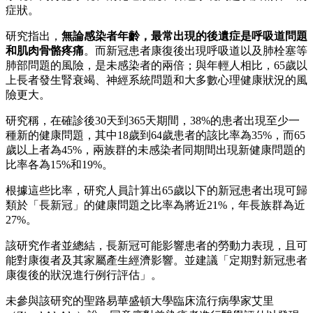
症狀。
研究指出，
無論感染者年齡，最常出現的後遺症是呼吸道問題
和肌肉骨骼疼痛
。而新冠患者康復後出現呼吸道以及肺栓塞等
肺部問題的風險，是未感染者的兩倍；與年輕人相比，65歲以
上長者發生腎衰竭、神經系統問題和大多數心理健康狀況的風
險更大。
研究稱，在確診後30天到365天期間，38%的患者出現至少一
種新的健康問題，其中18歲到64歲患者的該比率為35%，而65
歲以上者為45%，兩族群的未感染者同期間出現新健康問題的
比率各為15%和19%。
根據這些比率，研究人員計算出65歲以下的新冠患者出現可歸
類於「長新冠」的健康問題之比率為將近21%，年長族群為近
27%。
該研究作者並總結，長新冠可能影響患者的勞動力表現，且可
能對康復者及其家屬產生經濟影響。並建議「定期對新冠患者
康復後的狀況進行例行評估」。
未參與該研究的聖路易華盛頓大學臨床流行病學家艾里