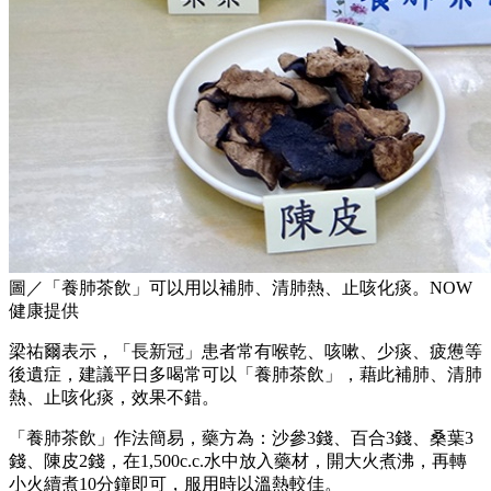
圖／「養肺茶飲」可以用以補肺、清肺熱、止咳化痰。NOW
健康提供
梁祐爾表示，「長新冠」患者常有喉乾、咳嗽、少痰、疲憊等
後遺症，建議平日多喝常可以「養肺茶飲」，藉此補肺、清肺
熱、止咳化痰，效果不錯。
「養肺茶飲」作法簡易，藥方為：沙參3錢、百合3錢、桑葉3
錢、陳皮2錢，在1,500c.c.水中放入藥材，開大火煮沸，再轉
小火續煮10分鐘即可，服用時以溫熱較佳。