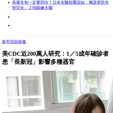
長輩失智一定要同住？日本名醫顛覆認知：獨居更防失
智惡化，２招鍛鍊大腦
新型冠狀病毒
美CDC近200萬人研究：1／5成年確診者
患「長新冠」影響多種器官