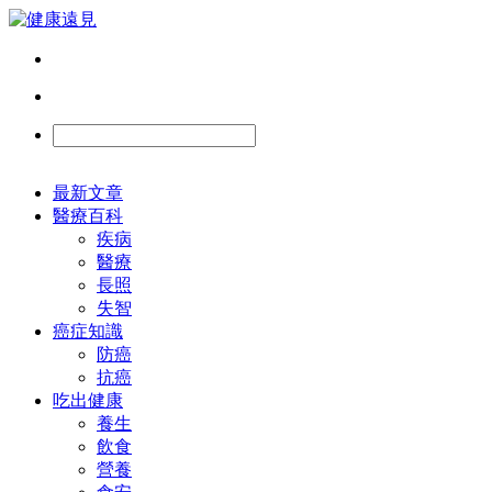
最新文章
醫療百科
疾病
醫療
長照
失智
癌症知識
防癌
抗癌
吃出健康
養生
飲食
營養