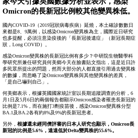
家今天引據英國數據分析並表示，感染
Omicron的長新冠比例較其他變異株低。
國內COVID-19（2019冠狀病毒疾病）延燒，本土確診數數日
來都是8、9萬例，以感染Omicron變異株為主，國際近日研究
也多提醒，必須注意染疫後的「長新冠後遺症」（新冠長期症
狀，Long COVID）。
感染Omicron變異株的長新冠比例有多少？中研院生物醫學科
學研究所兼任研究員何美鄉今天在臉書貼文指出，這是近日許
多民眾所提出的問題，然而大部分的人都直接引用過去變異株
的數據，而忽略了染Omicron變異株與其他變異株的差異，
「是自己嚇到自己」。
何美鄉表示，根據英國國家統計室以長期追蹤調查的分析，6
月1日及5月6日的兩個報告都顯示Omicron感染者罹患長新冠的
比例是7.1%，而在施打3劑疫苗後，感染Omicron變異株分型
BA.1及BA.2各有約8%及9%的長新冠患者。
另外，
根據還未經同儕評審的日本人研究也顯示，
Omicron長
新冠的比例是5.6%，遠遠低於Delta變異株的55.6%。