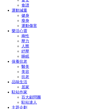
食安
食譜
運動減重
健身
瘦身
運動傷害
樂活心靈
兩性
壓力
人際
紓壓
睡眠
保養抗老
醫美
美容
抗老
品味生活
居家
駐站作家
百大顧問團
駐站達人
主題企劃