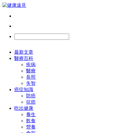
最新文章
醫療百科
疾病
醫療
長照
失智
癌症知識
防癌
抗癌
吃出健康
養生
飲食
營養