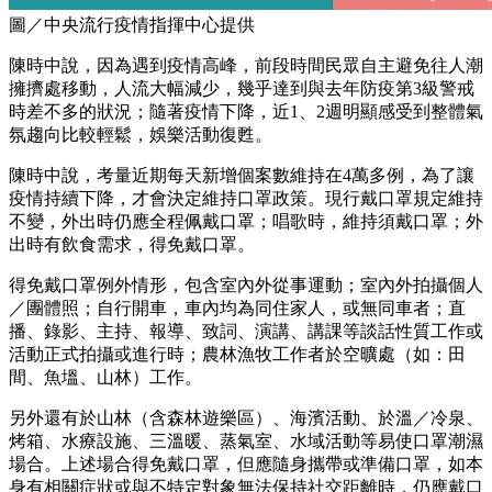
圖／中央流行疫情指揮中心提供
陳時中說，因為遇到疫情高峰，前段時間民眾自主避免往人潮
擁擠處移動，人流大幅減少，幾乎達到與去年防疫第3級警戒
時差不多的狀況；隨著疫情下降，近1、2週明顯感受到整體氣
氛趨向比較輕鬆，娛樂活動復甦。
陳時中說，考量近期每天新增個案數維持在4萬多例，為了讓
疫情持續下降，才會決定維持口罩政策。現行戴口罩規定維持
不變，外出時仍應全程佩戴口罩；唱歌時，維持須戴口罩；外
出時有飲食需求，得免戴口罩。
得免戴口罩例外情形，包含室內外從事運動；室內外拍攝個人
／團體照；自行開車，車內均為同住家人，或無同車者；直
播、錄影、主持、報導、致詞、演講、講課等談話性質工作或
活動正式拍攝或進行時；農林漁牧工作者於空曠處（如：田
間、魚塭、山林）工作。
另外還有於山林（含森林遊樂區）、海濱活動、於溫／冷泉、
烤箱、水療設施、三溫暖、蒸氣室、水域活動等易使口罩潮濕
場合。上述場合得免戴口罩，但應隨身攜帶或準備口罩，如本
身有相關症狀或與不特定對象無法保持社交距離時，仍應戴口