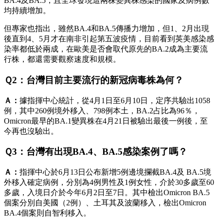
BA.4及BA.5，且全球發現這兩株變異株感染的國家及病例數
均持續增加。
但專家也指出，雖然BA.4和BA.5傳播力增加，但1、2月出現
後直到4、5月才在南非引起第五波疫情，目前看到英美感染感
染率都低於兩成，在歐美是否會取代原先的BA.2成為主要流
行株，都還需要觀察速度和規模。
Ｑ2：台灣目前主要流行的新冠病毒株為何？
Ａ：
據指揮中心統計，從4月1日至6月10日，定序共驗出1058
例，其中260例境外移入、798例本土，BA.2占比為96％，
Omicron最早的BA.1變異株在4月21日被驗出最後一例後，至
今再也沒驗出。
Ｑ3：台灣有出現BA.4、BA.5感染案例了嗎？
Ａ：
指揮中心於6月13日公布新增5例邊境攔截BA.4及 BA.5境
外移入確定病例，分別為4例男性及1例女性，介於30多歲至60
多歲，入境日介於今年6月2日至7日。其中檢出Omicron BA.5
個案分別自美國（2例）、土耳其及波蘭移入，檢出Omicron
BA.4個案則自智利移入。