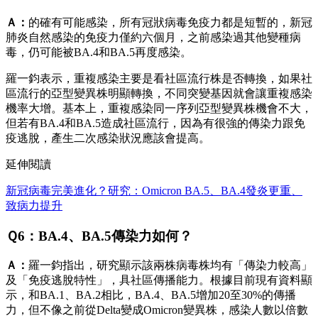
Ａ：
的確有可能感染，所有冠狀病毒免疫力都是短暫的，新冠
肺炎自然感染的免疫力僅約六個月，之前感染過其他變種病
毒，仍可能被BA.4和BA.5再度感染。
羅一鈞表示，重複感染主要是看社區流行株是否轉換，如果社
區流行的亞型變異株明顯轉換，不同突變基因就會讓重複感染
機率大增。基本上，重複感染同一序列亞型變異株機會不大，
但若有BA.4和BA.5造成社區流行，因為有很強的傳染力跟免
疫逃脫，產生二次感染狀況應該會提高。
延伸閱讀
新冠病毒完美進化？研究：Omicron BA.5、BA.4發炎更重、
致病力提升
Ｑ6：BA.4、BA.5傳染力如何？
Ａ：
羅一鈞指出，研究顯示該兩株病毒株均有「傳染力較高」
及「免疫逃脫特性」，具社區傳播能力。根據目前現有資料顯
示，和BA.1、BA.2相比，BA.4、BA.5增加20至30%的傳播
力，但不像之前從Delta變成Omicron變異株，感染人數以倍數