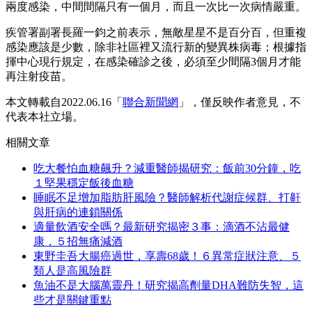
兩度感染，中間間隔只有一個月，而且一次比一次病情嚴重。
疾管署副署長羅一鈞之前表示，無敵星星不是百分百，但重複
感染應該是少數，除非社區裡又流行新的變異株病毒；根據指
揮中心現行規定，在感染確診之後，必須至少間隔3個月才能
再注射疫苗。
本文轉載自2022.06.16「
聯合新聞網
」，僅反映作者意見，不
代表本社立場。
相關文章
吃大餐怕血糖飆升？減重醫師揭研究：飯前30分鐘，吃
１堅果穩定飯後血糖
睡眠不足增加脂肪肝風險？醫師解析代謝症候群、打鼾
與肝病的連鎖關係
適量飲酒安全嗎？最新研究揭密３事：滴酒不沾最健
康，５招無痛減酒
東野圭吾大腸癌過世，享壽68歲！６異常症狀注意、５
類人是高風險群
魚油不是大腦萬靈丹！研究揭高劑量DHA難防失智，這
些才是關鍵重點