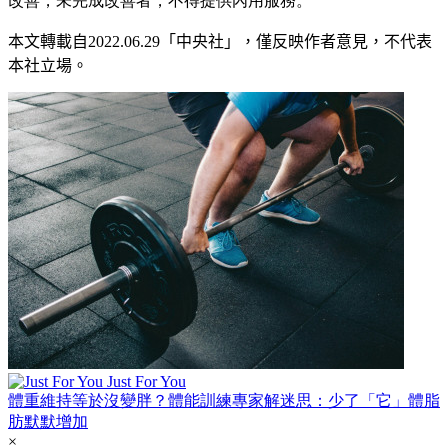
改善，未完成改善者，不得提供內用服務。
本文轉載自2022.0
6
.29
「中央社」
，僅反映作者意見，不代表
本社立場。
Just For You
體重維持等於沒變胖？體能訓練專家解迷思：少了「它」體脂
肪默默增加
×