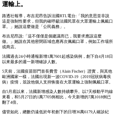
運輸上。
路透社報導，布吉尼昂告訴法國RTL電台:「我的意思並非說
這是強制性要求，但我的確呼籲法國民眾在大眾運輸上佩戴口
罩。」她說這麼做是「公民義務」。
布吉尼昂說:「這不僅僅是個建議而已，我要求應該這麼
做。」她說在其他密閉區域也應再次佩戴口罩，例如工作場所
或商店。
法國過去24小時通報新增1萬7601起感染病例，創下自4月18日
以來最多的週一新增確診人數。
5天前，法國疫苗部門首長費雪（Alain Fischer）證實，與其他
歐洲國家一樣，法國出現新一波COVID-19（2019冠狀病毒疾
病）疫情，並說他個人支持恢復在大眾運輸上強制佩戴口罩。
自5月底以來，法國新增感染人數持續攀升。以7天移動平均線
來看，和5月27日的1萬7705例相比，今天新增的7萬1018例已
翻了4倍。
儘管如此，總數仍遠低於年初創下的日增36萬6179人確診紀