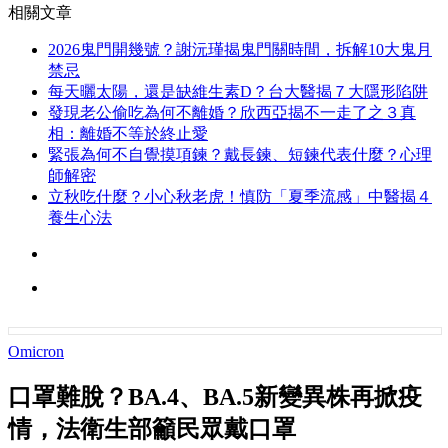
相關文章
2026鬼門開幾號？謝沅瑾揭鬼門關時間，拆解10大鬼月
禁忌
每天曬太陽，還是缺維生素D？台大醫揭７大隱形陷阱
發現老公偷吃為何不離婚？欣西亞揭不一走了之３真
相：離婚不等於終止愛
緊張為何不自覺摸項鍊？戴長鍊、短鍊代表什麼？心理
師解密
立秋吃什麼？小心秋老虎！慎防「夏季流感」中醫揭４
養生心法
Omicron
口罩難脫？BA.4、BA.5新變異株再掀疫
情，法衛生部籲民眾戴口罩