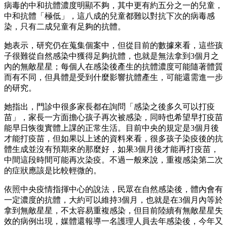
病毒的中和抗體濃度明顯不夠，其中更有約五分之一的兒童，
中和抗體「極低」，這八成的兒童都難以對抗下次的病毒感
染，只有二成兒童有足夠的抗體。
她表示，研究仍在蒐集個案中，但從目前的數據來看，這些孩
子很難從自然感染中獲得足夠抗體，也就是無法拿到3個月之
內的無敵星星；每個人在感染後產生的抗體濃度可能隨著體質
而有不同，但具體是受到什麼影響抗體產生，可能還需進一步
的研究。
她指出，門診中很多家長都在詢問「感染之後多久可以打疫
苗」，家長一方面擔心孩子再次被感染，同時也希望早打疫苗
能早日恢復實體上課的正常生活。目前中央的規定是3個月後
才能打疫苗，但如果以上述的資料來看，很多孩子染疫後的抗
體生成並沒有預期來的那麼好，如果3個月後才能再打疫苗，
中間這段時間可能再次染疫。不過一般來說，重複感染第二次
的症狀應該是比較輕微的。
依照中央疫情指揮中心的說法，民眾在自然感染後，體內會有
一定濃度的抗體，大約可以維持3個月，也就是在3個月內等於
拿到無敵星星，不太容易重複感染，但目前陸續有無敵星星失
效的病例出現，媒體還報導一名護理人員去年感染後，今年又