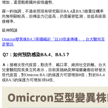
增加，還需觀察國外疫情趨勢。
羅一鈞強調，不過依照現有研究顯示BA.4及BA.5致重症機率
尚無明顯較高，但傳染力已提高，仍需嚴密監測，並提高疫苗
接種率。
延伸閱讀
Omicron變異株BA.5英國崛起「以10倍速傳播」，台大醫坦言
是警訊
Ｑ7：如何預防感染BA.4、BA.5？
Ａ：
接種次世代疫苗，勤洗手、戴口罩、維持社交距離。台大
兒童醫院院長黃立民表示，目前莫德納及輝瑞藥廠都在研發次
世代疫苗，對Omicron BA.1的保護力可望增加8倍，對於BA.4
或BA.5的保護力可增加3到4倍。