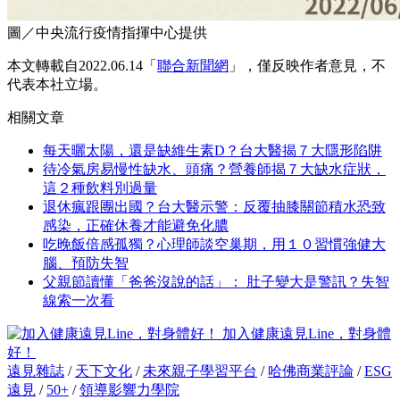
圖／中央流行疫情指揮中心提供
本文轉載自2022.06.14「
聯合新聞網
」，僅反映作者意見，不
代表本社立場。
相關文章
每天曬太陽，還是缺維生素D？台大醫揭７大隱形陷阱
待冷氣房易慢性缺水、頭痛？營養師揭７大缺水症狀，
這２種飲料別過量
退休瘋跟團出國？台大醫示警：反覆抽膝關節積水恐致
感染，正確休養才能避免化膿
吃晚飯倍感孤獨？心理師談空巢期，用１０習慣強健大
腦、預防失智
父親節讀懂「爸爸沒說的話」： 肚子變大是警訊？失智
線索一次看
加入健康遠見Line，對身體
好！
遠見雜誌
/
天下文化
/
未來親子學習平台
/
哈佛商業評論
/
ESG
遠見
/
50+
/
領導影響力學院