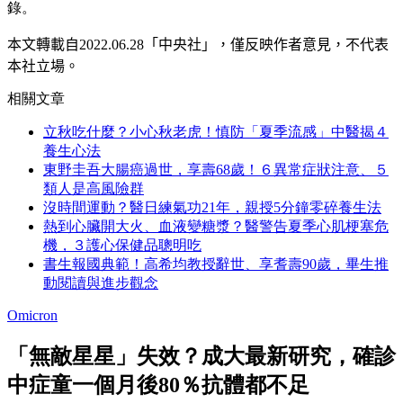
錄。
本文轉載自2022.0
6
.28
「中央社」
，僅反映作者意見，不代表
本社立場。
相關文章
立秋吃什麼？小心秋老虎！慎防「夏季流感」中醫揭４
養生心法
東野圭吾大腸癌過世，享壽68歲！６異常症狀注意、５
類人是高風險群
沒時間運動？醫日練氣功21年，親授5分鐘零碎養生法
熱到心臟開大火、血液變糖漿？醫警告夏季心肌梗塞危
機，３護心保健品聰明吃
書生報國典範！高希均教授辭世、享耆壽90歲，畢生推
動閱讀與進步觀念
Omicron
「無敵星星」失效？成大最新研究，確診
中症童一個月後80％抗體都不足