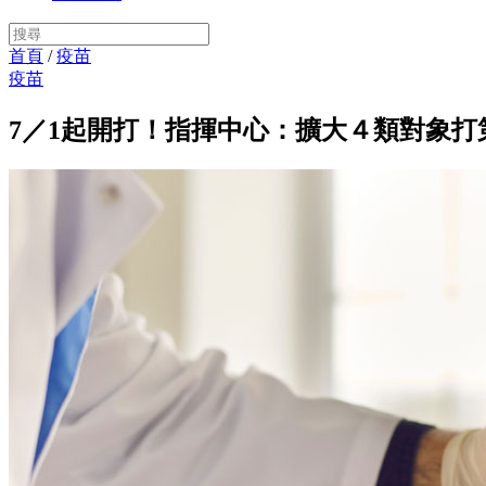
首頁
/
疫苗
疫苗
7／1起開打！指揮中心：擴大４類對象打