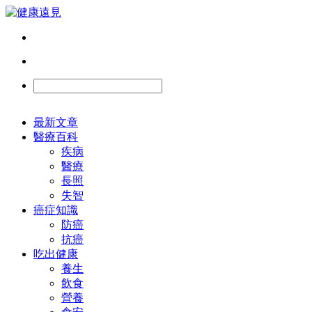
最新文章
醫療百科
疾病
醫療
長照
失智
癌症知識
防癌
抗癌
吃出健康
養生
飲食
營養