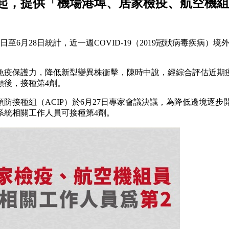
日起，提供「機場港埠、居家檢疫、航空機
6月28日統計，近一週COVID-19（2019冠狀病毒疾病）
免疫保護力，降低新型變異株衝擊，陳時中說，經綜合評估近期疫
願後，接種第4劑。
防接種組（ACIP）於6月27日專家會議決議，為降低邊境逐
系統相關工作人員可接種第4劑。