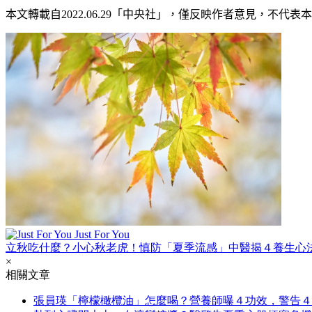
本文轉載自2022.0
6
.29
「中央社」
，僅反映作者意見，不代表本
Just For You
立秋吃什麼？小心秋老虎！慎防「夏季流感」中醫揭４養生心
×
相關文章
張員瑛「檸檬橄欖油」怎麼喝？營養師曝４功效，警告４