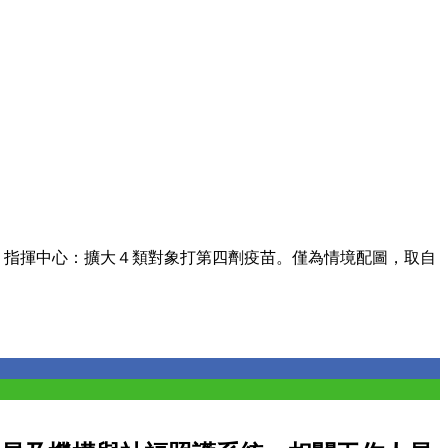
打！指揮中心：擴大４類對象打第四劑疫苗。僅為情境配圖，取自