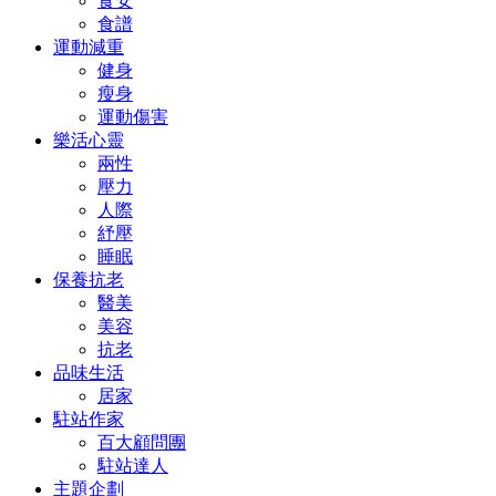
食安
食譜
運動減重
健身
瘦身
運動傷害
樂活心靈
兩性
壓力
人際
紓壓
睡眠
保養抗老
醫美
美容
抗老
品味生活
居家
駐站作家
百大顧問團
駐站達人
主題企劃