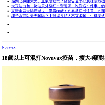
熱到心臟開大火、血液變糖漿？醫警告夏季心肌梗塞危機
大豆油出包，豬油意外翻紅？營養師：吃對這１件事，飽
東野圭吾大腸癌過世，享壽68歲！６異常症狀注意、５
椰子水可以天天喝嗎？中醫揭５類人不宜多喝，生椰美式
Novavax
18歲以上可混打Novavax疫苗，擴大4類