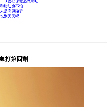
，３護心保健品聰明吃
和脂肪也不怕
類人是高風險群
也別天天喝
對象打第四劑