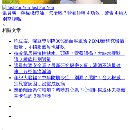
Just For You
張員瑛「檸檬橄欖油」怎麼喝？營養師曝４功效，警告４類人
別空腹喝
×
相關文章
吃豆腐、喝豆漿能降30%高血壓風險？BMJ新研究曝攝
取量，４招脹氣族也能吃
待冷氣房易慢性缺水、頭痛？營養師揭７大缺水症狀，
這２種飲料別過量
適量飲酒安全嗎？最新研究揭密３事：滴酒不沾最健
康，５招無痛減酒
年紀大發福？中年防肌少症，別漏了肥胖！台大權威：
別只當病因，沒當成疾病
熟齡離婚為何增加？愈吵愈心累！心理師揭退休夫妻最
常卡住的３種爭吵