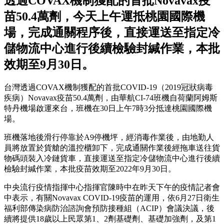
透過COVAX機制獲配的首批Novavax疫
苗50.4萬劑，今天上午運抵桃園國際機
場，完成通關程序後，直接運送至指定冷
儲物流中心進行後續檢驗封緘作業，本批
效期至9月30日。
台灣透過COVAX機制獲配的首批COVID-19（2019冠狀病毒
疾病）Novavax疫苗50.4萬劑，由華航CI-74班機自荷蘭阿姆斯
特丹機場啟運來台，班機在30日上午7時3分抵達桃園國際機
場。
班機落地後滑行停靠於A9停機坪，經消毒作業後，由地勤人
員將放置於貨艙的溫控櫃卸下，完成通關作業後經拖車送往貨
物碼頭裝入冷鏈貨車，直接運送至指定冷儲物流中心進行後續
檢驗封緘作業，本批疫苗效期至2022年9月30日。
中央流行疫情指揮中心指揮官陳時中在昨天下午的疫情記者會
中表示，有關Novavax COVID-19疫苗的運用，依6月27日衛生
福利部傳染病防治諮詢會預防接種組（ACIP）會議決議，後
續將提供18歲以上民眾第1、2劑基礎劑、基礎加強劑，及第1