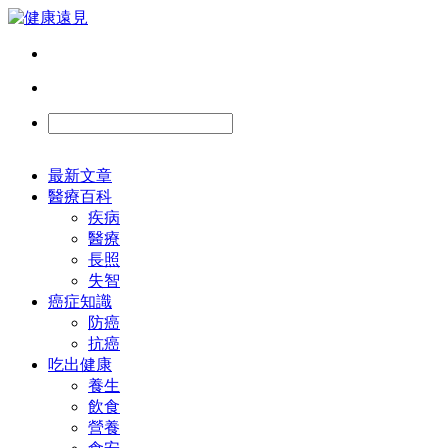
最新文章
醫療百科
疾病
醫療
長照
失智
癌症知識
防癌
抗癌
吃出健康
養生
飲食
營養