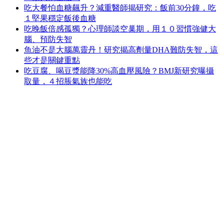
吃大餐怕血糖飆升？減重醫師揭研究：飯前30分鐘，吃
１堅果穩定飯後血糖
吃晚飯倍感孤獨？心理師談空巢期，用１０習慣強健大
腦、預防失智
魚油不是大腦萬靈丹！研究揭高劑量DHA難防失智，這
些才是關鍵重點
吃豆腐、喝豆漿能降30%高血壓風險？BMJ新研究曝攝
取量，４招脹氣族也能吃