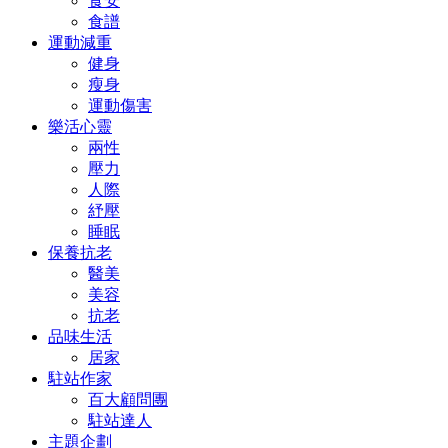
食安
食譜
運動減重
健身
瘦身
運動傷害
樂活心靈
兩性
壓力
人際
紓壓
睡眠
保養抗老
醫美
美容
抗老
品味生活
居家
駐站作家
百大顧問團
駐站達人
主題企劃