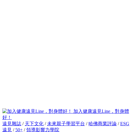
加入健康遠見Line，對身體
好！
遠見雜誌
/
天下文化
/
未來親子學習平台
/
哈佛商業評論
/
ESG
遠見
/
50+
/
領導影響力學院