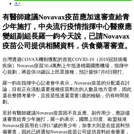
A+
有醫師建議Novavax疫苗應加速審查給青
少年施打，中央流行疫情指揮中心醫療應
變組副組長羅一鈞今天說，已請Novavax
疫苗公司提供相關資料，供食藥署審查。
台灣透過COVAX機制獲配的首批COVID-19（2019冠狀病毒
疾病）Novavax疫苗50.4萬劑上午抵達桃園國際機場，指揮中
心規劃，將提供18歲以上民眾接種，預計最快7月8日開打。
羅一鈞在指揮中心記者會中表示，Novavax疫苗的分配還在討
論，目前正在清點還要接種疫苗劑次的人數及地方需求，因此
還在整體考量中，且疫苗抵達還需要1週的檢驗，仍有時間規
劃。
至於有醫師建議Novavax疫苗因不良反應、副作用少，應該儘
速審查給青少年施打，羅一鈞表示，國際上印度、歐盟核准
Novavax疫苗用在12到17歲的青少年，加拿大則是在提資料預
備審查，因此已經通知Novavax疫苗公司提供資料給食藥署，