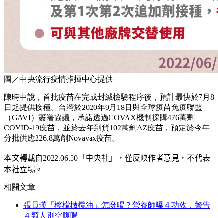
圖／中央流行疫情指揮中心提供
陳時中說，首批疫苗在完成封緘檢驗程序後，預計最快於7月8
日起提供接種。台灣於2020年9月18日與全球疫苗免疫聯盟
（GAVI）簽署協議，承諾透過COVAX機制採購476萬劑
COVID-19疫苗，並於去年到貨102萬劑AZ疫苗，預定於今年
分批供應226.8萬劑Novavax疫苗。
本文轉載自2022.0
6
.30
「中央社」
，僅反映作者意見，不代表
本社立場。
相關文章
張員瑛「檸檬橄欖油」怎麼喝？營養師曝４功效，警告
４類人別空腹喝