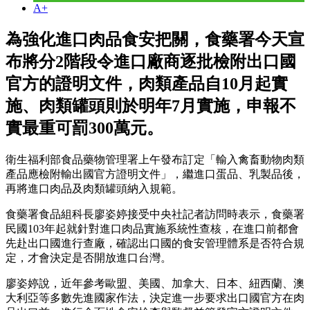
A+
為強化進口肉品食安把關，食藥署今天宣
布將分2階段令進口廠商逐批檢附出口國
官方的證明文件，肉類產品自10月起實
施、肉類罐頭則於明年7月實施，申報不
實最重可罰300萬元。
衛生福利部食品藥物管理署上午發布訂定「輸入禽畜動物肉類
產品應檢附輸出國官方證明文件」，繼進口蛋品、乳製品後，
再將進口肉品及肉類罐頭納入規範。
食藥署食品組科長廖姿婷接受中央社記者訪問時表示，食藥署
民國103年起就針對進口肉品實施系統性查核，在進口前都會
先赴出口國進行查廠，確認出口國的食安管理體系是否符合規
定，才會決定是否開放進口台灣。
廖姿婷說，近年參考歐盟、美國、加拿大、日本、紐西蘭、澳
大利亞等多數先進國家作法，決定進一步要求出口國官方在肉