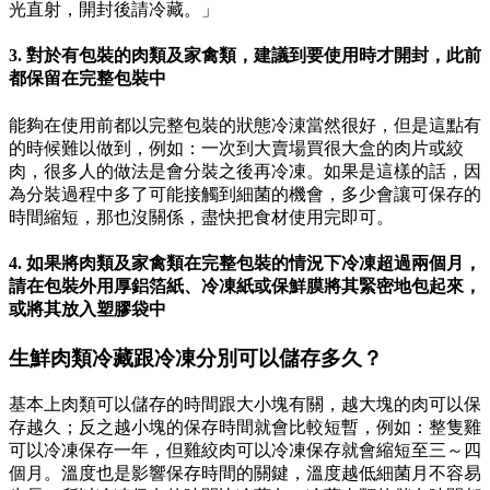
光直射，開封後請冷藏。」
3. 對於有包裝的肉類及家禽類，建議到要使用時才開封，此前
都保留在完整包裝中
能夠在使用前都以完整包裝的狀態冷涷當然很好，但是這點有
的時候難以做到，例如：一次到大賣場買很大盒的肉片或絞
肉，很多人的做法是會分裝之後再冷凍。如果是這樣的話，因
為分裝過程中多了可能接觸到細菌的機會，多少會讓可保存的
時間縮短，那也沒關係，盡快把食材使用完即可。
4. 如果將肉類及家禽類在完整包裝的情況下冷凍超過兩個月，
請在包裝外用厚鋁箔紙、冷凍紙或保鮮膜將其緊密地包起來，
或將其放入塑膠袋中
生鮮肉類冷藏跟冷凍分別可以儲存多久？
基本上肉類可以儲存的時間跟大小塊有關，越大塊的肉可以保
存越久；反之越小塊的保存時間就會比較短暫，例如：整隻雞
可以冷凍保存一年，但雞絞肉可以冷凍保存就會縮短至三～四
個月。溫度也是影響保存時間的關鍵，溫度越低細菌月不容易