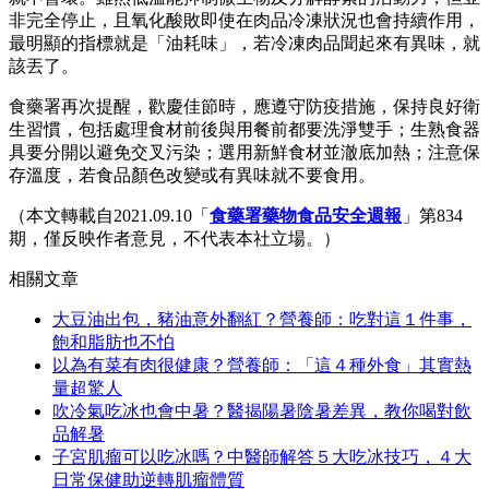
非完全停止，且氧化酸敗即使在肉品冷凍狀況也會持續作用，
最明顯的指標就是「油耗味」，若冷凍肉品聞起來有異味，就
該丟了。
食藥署再次提醒，歡慶佳節時，應遵守防疫措施，保持良好衛
生習慣，包括處理食材前後與用餐前都要洗淨雙手；生熟食器
具要分開以避免交叉污染；選用新鮮食材並澈底加熱；注意保
存溫度，若食品顏色改變或有異味就不要食用。
（本文轉載自2021.09.10「
食藥署藥物食品安全週報
」第834
期，僅反映作者意見，不代表本社立場。）
相關文章
大豆油出包，豬油意外翻紅？營養師：吃對這１件事，
飽和脂肪也不怕
以為有菜有肉很健康？營養師：「這４種外食」其實熱
量超驚人
吹冷氣吃冰也會中暑？醫揭陽暑陰暑差異，教你喝對飲
品解暑
子宮肌瘤可以吃冰嗎？中醫師解答５大吃冰技巧，４大
日常保健助逆轉肌瘤體質