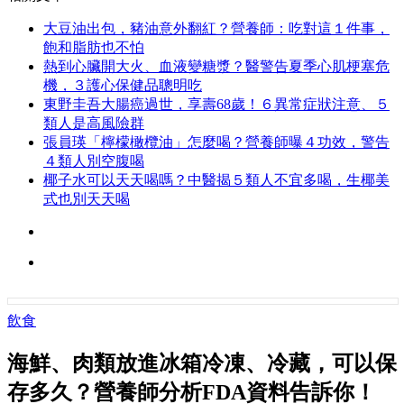
大豆油出包，豬油意外翻紅？營養師：吃對這１件事，
飽和脂肪也不怕
熱到心臟開大火、血液變糖漿？醫警告夏季心肌梗塞危
機，３護心保健品聰明吃
東野圭吾大腸癌過世，享壽68歲！６異常症狀注意、５
類人是高風險群
張員瑛「檸檬橄欖油」怎麼喝？營養師曝４功效，警告
４類人別空腹喝
椰子水可以天天喝嗎？中醫揭５類人不宜多喝，生椰美
式也別天天喝
飲食
海鮮、肉類放進冰箱冷凍、冷藏，可以保
存多久？營養師分析FDA資料告訴你！