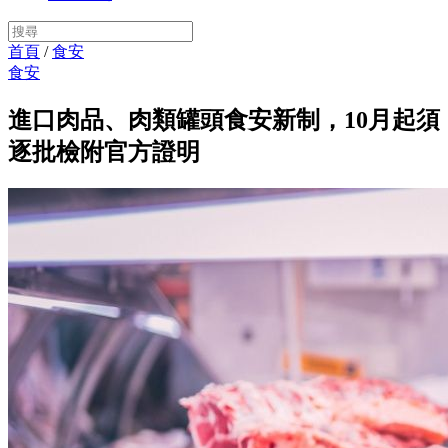
首頁
/
食安
食安
進口肉品、肉類罐頭食安新制，10月起須
逐批檢附官方證明