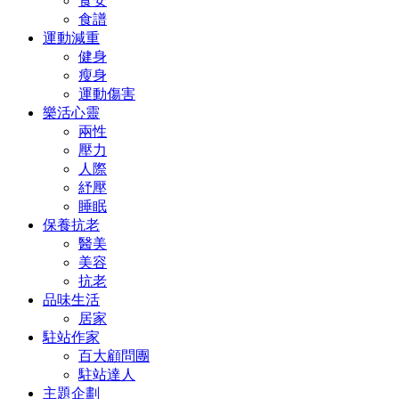
食安
食譜
運動減重
健身
瘦身
運動傷害
樂活心靈
兩性
壓力
人際
紓壓
睡眠
保養抗老
醫美
美容
抗老
品味生活
居家
駐站作家
百大顧問團
駐站達人
主題企劃