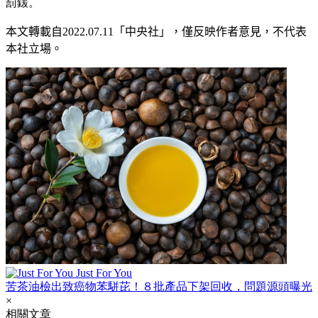
罰鍰。
本文轉載自2022.07
.11
「中央社」
，僅反映作者意見，不代表
本社立場。
Just For You
苦茶油檢出致癌物苯駢芘！８批產品下架回收，問題源頭曝光
×
相關文章