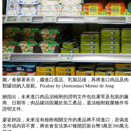
圖／食藥署表示，繼進口蛋品、乳製品後，再將進口肉品及肉
類罐頭納入規範。Pixabay by (Joenomias) Menno de Jong
她指出，未來進口肉品須檢附的證明文件包括屠宰及包裝的廠
商、日期等；肉品罐頭因屬於加工產品，還須檢附殺菌條件等
證明文件。
廖姿婷說，未來沒有檢附相關文件的產品將不得進口，若偽造
文件或內容不實，將依食安法第47條開罰新台幣3萬至300萬元