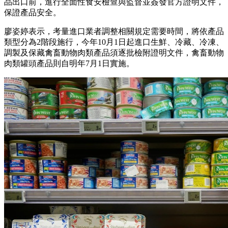
品出口前，進行全面性食安檢查與監督並簽發官方證明文件，
保證產品安全。
廖姿婷表示，考量進口業者調整相關規定需要時間，將依產品
類型分為2階段施行，今年10月1日起進口生鮮、冷藏、冷凍、
調製及保藏禽畜動物肉類產品須逐批檢附證明文件，禽畜動物
肉類罐頭產品則自明年7月1日實施。