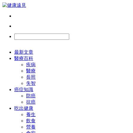
最新文章
醫療百科
疾病
醫療
長照
失智
癌症知識
防癌
抗癌
吃出健康
養生
飲食
營養