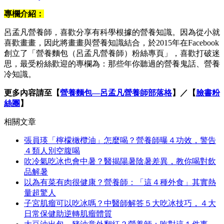
專欄介紹：
呂孟凡營養師，喜歡分享有科學根據的營養知識。因為從小就
喜歡畫畫，因此將畫畫與營養知識結合，於2015年在Facebook
創立了「營養麵包（呂孟凡營養師）粉絲專頁」，喜歡打破迷
思，最受粉絲歡迎的專欄為：那些年你聽過的營養鬼話、營養
冷知識。
更多內容請至【
營養麵包—呂孟凡營養師部落格
】／【
臉書粉
絲團
】
相關文章
張員瑛「檸檬橄欖油」怎麼喝？營養師曝４功效，警告
４類人別空腹喝
吹冷氣吃冰也會中暑？醫揭陽暑陰暑差異，教你喝對飲
品解暑
以為有菜有肉很健康？營養師：「這４種外食」其實熱
量超驚人
子宮肌瘤可以吃冰嗎？中醫師解答５大吃冰技巧，４大
日常保健助逆轉肌瘤體質