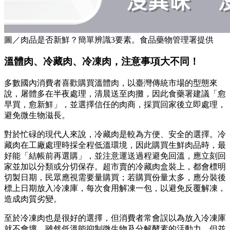
圖／肉品是否新鮮？簡單辨識3要素。食品藥物管理署提供
溫體肉、冷藏肉、冷凍肉，注意事項大不同！
多數國內消費者喜歡購買溫體肉，以臺灣傳統市場的型態來
說，屠體多在半夜處理，清晨送至肉攤，因此食藥署建議「愈
早買，愈新鮮」，並選擇信任的肉商，採買回家後立即處理，
避免微生物滋長。
對於忙碌的現代人來說，冷藏肉是較為方便、安全的選擇。冷
藏肉在工廠處理時採全程低溫環境，因此購買生鮮肉品時，最
好能「結帳前再選購」，並注意運送過程避免回溫，應立刻回
家並加以分類或分切保存。超市賣的冷藏肉盒裝上，都會標明
切製日期，民眾應視需要量購買；若購買份量太多，應分裝後
標上日期放入冷凍庫，每次食用解凍一包，以避免反覆解凍，
造成肉質劣變。
至於冷凍肉也是很好的選擇，但消費者常會誤以為放入冷凍庫
就不會壞。雖然低溫能抑制微生物及分解酵素的活動力，但並