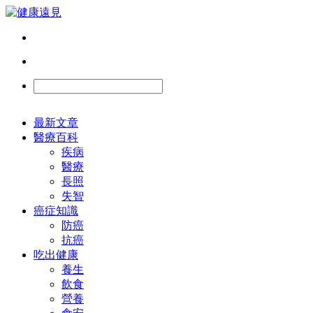
最新文章
醫療百科
疾病
醫療
長照
失智
癌症知識
防癌
抗癌
吃出健康
養生
飲食
營養