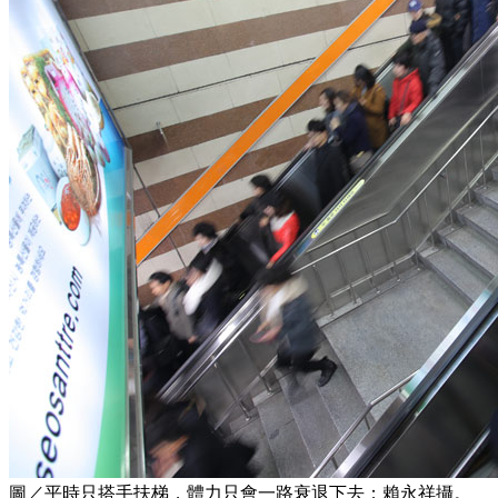
圖／平時只搭手扶梯，體力只會一路衰退下去；賴永祥攝。