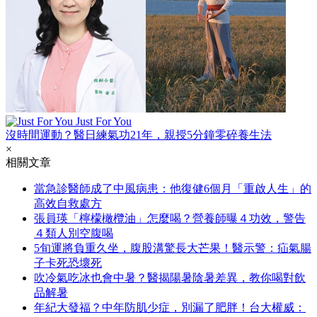
Just For You
沒時間運動？醫日練氣功21年，親授5分鐘零碎養生法
×
相關文章
當急診醫師成了中風病患：他復健6個月「重啟人生」的
高效自救處方
張員瑛「檸檬橄欖油」怎麼喝？營養師曝４功效，警告
４類人別空腹喝
5旬運將負重久坐，腹股溝驚長大芒果！醫示警：疝氣腸
子卡死恐壞死
吹冷氣吃冰也會中暑？醫揭陽暑陰暑差異，教你喝對飲
品解暑
年紀大發福？中年防肌少症，別漏了肥胖！台大權威：