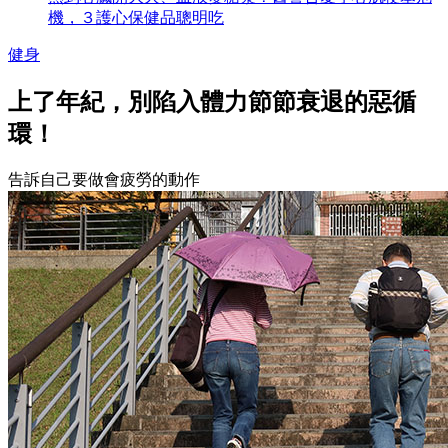
機，３護心保健品聰明吃
健身
上了年紀，別陷入體力節節衰退的惡循
環！
告訴自己要做會疲勞的動作