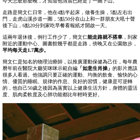
今天怎麼那麼晚，才知道他清晨已經走了一圈下山。
走路是簡文仁日常，他在4點半起床，做養生操，5點左右出
門，走虎山溪步道一圈，5點50分在山上和一群朋友大吼十聲
後下山，6點20分到家吃早餐看報紙才開啟一天。
這兩年退休後，例行工作少了，簡文仁
能走路就不搭車
，到家
附近的運動中心、圖書館幾乎都是走路，傍晚又在公園散步，
平均每天走1.7萬步。
簡文仁是知名的物理治療師，以推廣運動保健為己任，每年農
曆年前在醫院大廳笑咪咪示範自編
「如意生肖操」
的影片應該
很多人看過。他強調只要正確的運動、均衡的飲食、愉快的心
情、優質的睡眠、規律的作息、良好的習慣，健康是可逆轉
的，他自己50歲之後因為落實以上健康生活方針，身體的靈活
度、肌肉柔軟度及心肺功能都比年輕時更好。