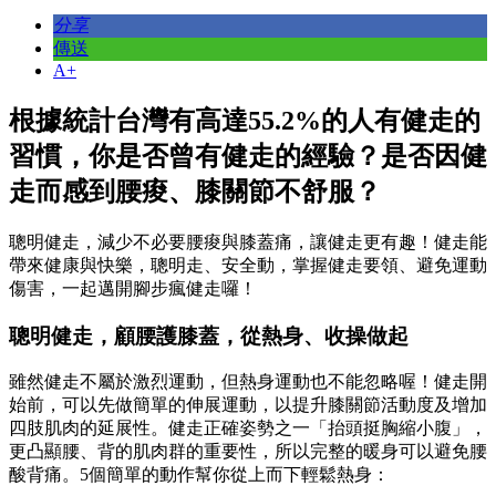
分享
傳送
A+
根據統計台灣有高達55.2%的人有健走的
習慣，你是否曾有健走的經驗？是否因健
走而感到腰痠、膝關節不舒服？
聰明健走，減少不必要腰痠與膝蓋痛，讓健走更有趣！健走能
帶來健康與快樂，聰明走、安全動，掌握健走要領、避免運動
傷害，一起邁開腳步瘋健走囉！
聰明健走，顧腰護膝蓋，從熱身、收操做起
雖然健走不屬於激烈運動，但熱身運動也不能忽略喔！健走開
始前，可以先做簡單的伸展運動，以提升膝關節活動度及增加
四肢肌肉的延展性。健走正確姿勢之一「抬頭挺胸縮小腹」，
更凸顯腰、背的肌肉群的重要性，所以完整的暖身可以避免腰
酸背痛。5個簡單的動作幫你從上而下輕鬆熱身：