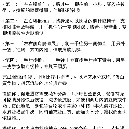
• 第一：「左右腳前伸」，將其中一腳往前一小步，屁股往後
坐，支撐腳的膝蓋微彎，伸展腿部後側
• 第二：「左右腳後拉」，找身邊可以扶著的欄杆或椅子，支
撐腳膝蓋放輕鬆，用手抓住另一隻腳腳踝，膝蓋往後彎曲，雙
腳併攏拉伸大腿前側
• 第三：「左右側肩膀伸展」，將一手往另一側伸直，用另外
一隻手往胸口方向內推，伸展肩膀肌群
• 第四：「手肘後推」，一手往上伸直後手肘往下彎曲，用另
一隻手協助向後推，伸展三頭肌
完成4個動作後，呼吸比較不喘時，可以補充水分或吃些蛋白
質食物，補充流失的水分與營養！
提醒你，健走通常需要花30分鐘、1小時甚至更久，營養補充
可協助身體快速恢復，減少疲憊感，如便利商店內的豆漿或牛
奶，搭配地瓜、麵包等食物或平常家中冰箱中事先備好沙拉、
水煮蛋搭配牛奶，同時補充蛋白質、醣類與水分，讓我們更快
恢復體力！
提醒你，健走途中就應補充水分（600毫升／小時），若超過