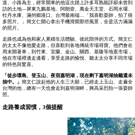
道、小路為主，經常開車的他這次踏上許多耳熟能詳卻未曾到
訪的土地—屏東九鵬基地、阿朗壹、萬金天主堂、石岡水壩、
牡丹水庫、滿州鄉港口、台灣最南端…「我喜歡耍帥，拍了很
多照片。」簡文仁開心拿出手機滑開那些風景，全是活力滿滿
的照片。
走路也成為他和家人累積生活體驗、彼此陪伴的方式。簡文仁
的太太不像他愛走路，但喜歡到各地傳統市場尋寶。他們會在
周末開著車，到竹東、宜蘭、金山、關西、基隆等地逛市場，
他在市場裡邊走邊看，享受走路的愉悅、聽太太分享不同市場
的特色與驚喜。
「徒步環島、登玉山、夜宿嘉明湖，現在剩下嘉明湖抽籤還未
抽中。」
簡文仁說起他的人生三大願，已經走上玉山、走遍全
台灣的他，總有一天也會走到嘉明湖畔，興高采烈拍一張耍帥
照。
走路養成習慣，3個提醒