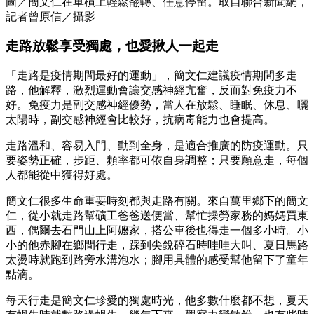
圖／簡文仁在單槓上輕鬆翻轉、任意停留。取自聯合新聞網，
記者曾原信／攝影
走路放鬆享受獨處，也愛揪人一起走
「走路是疫情期間最好的運動」，簡文仁建議疫情期間多走
路，他解釋，激烈運動會讓交感神經亢奮，反而對免疫力不
好。免疫力是副交感神經優勢，當人在放鬆、睡眠、休息、曬
太陽時，副交感神經會比較好，抗病毒能力也會提高。
走路溫和、容易入門、動到全身，是適合推廣的防疫運動。只
要姿勢正確，步距、頻率都可依自身調整；只要願意走，每個
人都能從中獲得好處。
簡文仁很多生命重要時刻都與走路有關。來自萬里鄉下的簡文
仁，從小就走路幫礦工爸爸送便當、幫忙操勞家務的媽媽買東
西，偶爾去石門山上阿嬤家，搭公車後也得走一個多小時。小
小的他赤腳在鄉間行走，踩到尖銳碎石時哇哇大叫、夏日馬路
太燙時就跑到路旁水溝泡水；腳用具體的感受幫他留下了童年
點滴。
每天行走是簡文仁珍愛的獨處時光，他多數什麼都不想，夏天