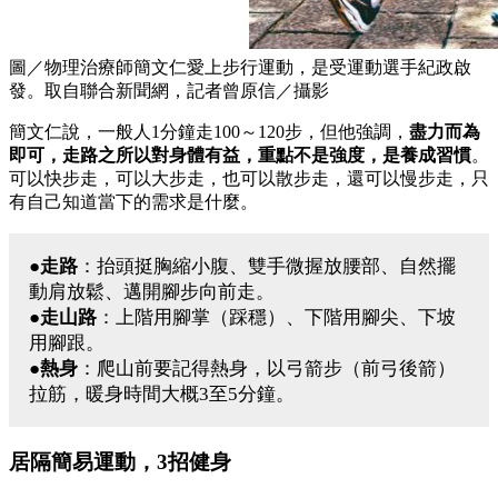
圖／物理治療師簡文仁愛上步行運動，是受運動選手紀政啟
發。取自聯合新聞網，記者曾原信／攝影
簡文仁說，一般人1分鐘走100～120步，但他強調，
盡力而為
即可，走路之所以對身體有益，重點不是強度，是養成習慣
。
可以快步走，可以大步走，也可以散步走，還可以慢步走，只
有自己知道當下的需求是什麼。
●
走路
：抬頭挺胸縮小腹、雙手微握放腰部、自然擺
動肩放鬆、邁開腳步向前走。
●
走山路
：上階用腳掌（踩穩）、下階用腳尖、下坡
用腳跟。
●
熱身
：爬山前要記得熱身，以弓箭步（前弓後箭）
拉筋，暖身時間大概3至5分鐘。
居隔簡易運動，3招健身