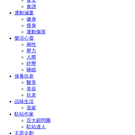
食安
食譜
運動減重
健身
瘦身
運動傷害
樂活心靈
兩性
壓力
人際
紓壓
睡眠
保養抗老
醫美
美容
抗老
品味生活
居家
駐站作家
百大顧問團
駐站達人
主題企劃