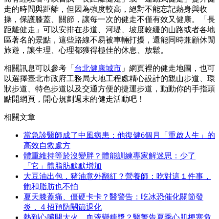
走的時間與距離，但因為強度較高，絕對不能忘記熱身與收
操，保護膝蓋、關節，讓每一次的健走不僅有效又健康。「長
距離健走」可以安排在步道、河堤、坡度較緩的山路或者各地
區著名的景點，這些路線不易被車輛打擾，還能同時兼顧休閒
旅遊，讓生理、心理都獲得極佳的休息、放鬆。
相關訊息可以參考「
台北健康城市
」網頁裡的健走地圖，也可
以選擇臺北市政府工務局大地工程處精心設計的親山步道、環
狀步道、特色步道以及交通方便的捷運步道，動動你的手指頭
點開網頁，開心規劃週末的健走活動吧！
相關文章
當急診醫師成了中風病患：他復健6個月「重啟人生」的
高效自救處方
體重維持等於沒變胖？體能訓練專家解迷思：少了
「它」體脂肪默默增加
大豆油出包，豬油意外翻紅？營養師：吃對這１件事，
飽和脂肪也不怕
夏天膝蓋痛、僵硬卡卡？醫警告：吃冰恐催化關節發
炎，４招預防關節退化
熱到心臟開大火、血液變糖漿？醫警告夏季心肌梗塞危