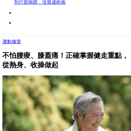
別只當病因，沒當成疾病
運動傷害
不怕腰痠、膝蓋痛！正確掌握健走重點，
從熱身、收操做起