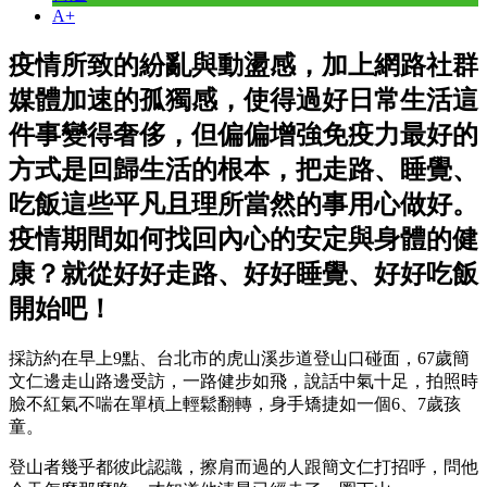
A+
疫情所致的紛亂與動盪感，加上網路社群
媒體加速的孤獨感，使得過好日常生活這
件事變得奢侈，但偏偏增強免疫力最好的
方式是回歸生活的根本，把走路、睡覺、
吃飯這些平凡且理所當然的事用心做好。
疫情期間如何找回內心的安定與身體的健
康？就從好好走路、好好睡覺、好好吃飯
開始吧！
採訪約在早上9點、台北市的虎山溪步道登山口碰面，67歲簡
文仁邊走山路邊受訪，一路健步如飛，說話中氣十足，拍照時
臉不紅氣不喘在單槓上輕鬆翻轉，身手矯捷如一個6、7歲孩
童。
登山者幾乎都彼此認識，擦肩而過的人跟簡文仁打招呼，問他