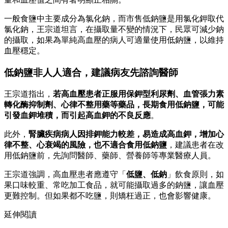
一般食鹽中主要成分為氯化鈉，而市售低鈉鹽是用氯化鉀取代
氯化鈉，王宗道坦言，在攝取量不變的情況下，民眾可減少鈉
的攝取，如果為單純高血壓的病人可適量使用低鈉鹽，以維持
血壓穩定。
低鈉鹽非人人適合，建議病友先諮詢醫師
王宗道指出，
若高血壓患者正服用保鉀型利尿劑、血管張力素
轉化酶抑制劑、心律不整用藥等藥品，長期食用低鈉鹽，可能
引發血鉀堆積，而引起高血鉀的不良反應
。
此外，
腎臟疾病病人因排鉀能力較差，易造成高血鉀，增加心
律不整、心衰竭的風險，也不適合食用低鈉鹽
，建議患者在改
用低鈉鹽前，先詢問醫師、藥師、營養師等專業醫療人員。
王宗道強調，高血壓患者應遵守「
低鹽、低鈉
」飲食原則，如
果口味較重、常吃加工食品，就可能攝取過多的鈉鹽，讓血壓
更難控制。但如果都不吃鹽，則矯枉過正，也會影響健康。
延伸閱讀