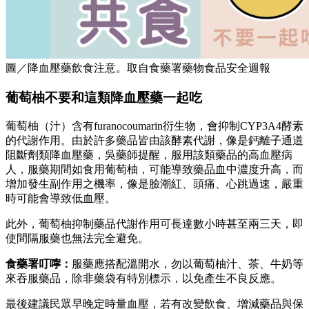
圖／降血壓藥飲食注意。取自食藥署藥物食品安全週報
葡萄柚不要和這類降血壓藥一起吃
葡萄柚（汁）含有furanocoumarin衍生物，會抑制CYP3A4酵素
的代謝作用。由於許多藥品皆由該酵素代謝，像是鈣離子通道
阻斷劑類降血壓藥，吳藥師提醒，服用該類藥品的高血壓病
人，服藥期間如食用葡萄柚，可能導致藥品血中濃度升高，而
增加發生副作用之機率，像是臉潮紅、頭痛、心跳過速，嚴重
時可能會導致低血壓。
此外，葡萄柚抑制藥品代謝作用可長達數小時甚至兩三天，即
使間隔服藥也無法完全避免。
食藥署叮嚀：
服藥應搭配溫開水，勿以葡萄柚汁、茶、牛奶等
來吞服藥品，除非藥袋有特別標示，以免產生不良反應。
最後建議民眾早晚定時量血壓，若有改變飲食、增減藥品與保