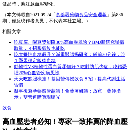
健品時，應注意血壓變化。
（本文轉載自2021.09.24「
食藥署藥物食品安全週報
」第836
期，僅反映作者意見，不代表本社立場。）
相關文章
吃豆腐、喝豆漿能降30%高血壓風險？BMJ新研究曝攝
取量，４招脹氣族也能吃
吃大餐怕血糖飆升？減重醫師揭研究：飯前30分鐘，吃
１堅果穩定飯後血糖
動物性VS植物性蛋白質哪個好？吃對防肌少症，吃錯恐
增20%心血管疾病風險
天天吃飽照樣瘦！基因醫傳授飲食５招＋提高代謝生活
習慣
擬事後避孕藥嚴管惹議！食藥署研議：放寬「藥師指
示」雙管道購買現曙光
飲食
高血壓患者必知！專家一致推薦的降血壓