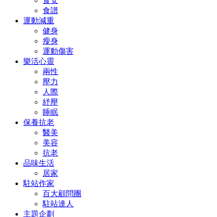
食安
食譜
運動減重
健身
瘦身
運動傷害
樂活心靈
兩性
壓力
人際
紓壓
睡眠
保養抗老
醫美
美容
抗老
品味生活
居家
駐站作家
百大顧問團
駐站達人
主題企劃