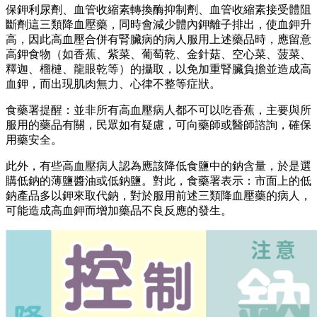
保鉀利尿劑、血管收縮素轉換酶抑制劑、血管收縮素接受體阻
斷劑這三類降血壓藥，同時會減少體內鉀離子排出，使血鉀升
高，因此高血壓合併有腎臟病的病人服用上述藥品時，應留意
高鉀食物（如香蕉、紫菜、葡萄乾、金針菇、空心菜、菠菜、
釋迦、榴槤、龍眼乾等）的攝取，以免加重腎臟負擔並造成高
血鉀，而出現肌肉無力、心律不整等症狀。
食藥署提醒：並非所有高血壓病人都不可以吃香蕉，主要與所
服用的藥品有關，民眾如有疑慮，可向藥師或醫師諮詢，確保
用藥安全。
此外，有些高血壓病人認為應該降低食鹽中的鈉含量，於是選
購低鈉的薄鹽醬油或低鈉鹽。對此，食藥署表示：市面上的低
鈉產品多以鉀來取代鈉，對於服用前述三類降血壓藥的病人，
可能造成高血鉀而增加藥品不良反應的發生。