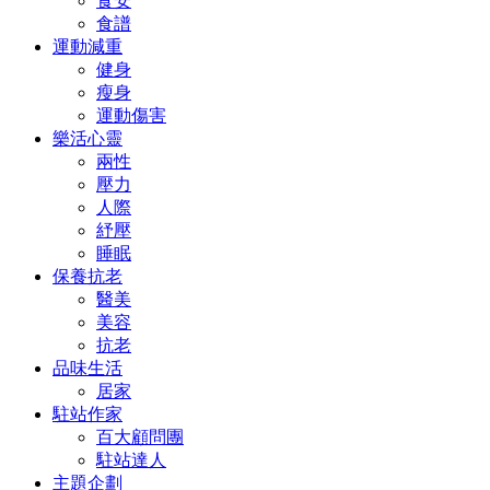
食安
食譜
運動減重
健身
瘦身
運動傷害
樂活心靈
兩性
壓力
人際
紓壓
睡眠
保養抗老
醫美
美容
抗老
品味生活
居家
駐站作家
百大顧問團
駐站達人
主題企劃