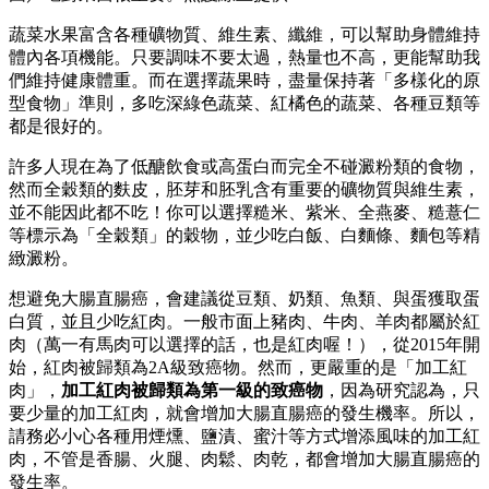
蔬菜水果富含各種礦物質、維生素、纖維，可以幫助身體維持
體內各項機能。只要調味不要太過，熱量也不高，更能幫助我
們維持健康體重。而在選擇蔬果時，盡量保持著「多樣化的原
型食物」準則，多吃深綠色蔬菜、紅橘色的蔬菜、各種豆類等
都是很好的。
許多人現在為了低醣飲食或高蛋白而完全不碰澱粉類的食物，
然而全穀類的麩皮，胚芽和胚乳含有重要的礦物質與維生素，
並不能因此都不吃！你可以選擇糙米、紫米、全燕麥、糙薏仁
等標示為「全穀類」的穀物，並少吃白飯、白麵條、麵包等精
緻澱粉。
想避免大腸直腸癌，會建議從豆類、奶類、魚類、與蛋獲取蛋
白質，並且少吃紅肉。一般市面上豬肉、牛肉、羊肉都屬於紅
肉（萬一有馬肉可以選擇的話，也是紅肉喔！），從2015年開
始，紅肉被歸類為2A級致癌物。然而，更嚴重的是「加工紅
肉」，
加工紅肉被歸類為第一級的致癌物
，因為研究認為，只
要少量的加工紅肉，就會增加大腸直腸癌的發生機率。所以，
請務必小心各種用煙燻、鹽漬、蜜汁等方式增添風味的加工紅
肉，不管是香腸、火腿、肉鬆、肉乾，都會增加大腸直腸癌的
發生率。