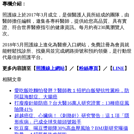
專欄介紹：
照護線上於2017年3月成立，是個醫護人員所組成的團隊，由
醫師擔任編輯，邀集各專科醫師，提供給您高品質、具有實
證、符合世界醫療指引的健康資訊。每月約有230萬瀏覽人
次。
2018年5月照護線上進化為醫療入口網站，免費註冊為會員就
能輕鬆找診所、找藥局並完成網路掛號和預約領藥，是行動世
代最佳的照護平台。
更多內容請至【
照護線上網站
】／【
粉絲專頁
】／【
LINE
】
相關文章
愛吃飯吃麵怕發胖？醫師教１招把白飯變抗性澱粉，防
阿茲海默症、大腸癌
打瘦瘦針能防癌？台大醫16萬人研究證實：13種癌症風
險降41%
超越癌症、心臟病！《刺胳針》研究警告：這１項「隱
形疾病」已成全球失能頭號殺手
吃豆腐、喝豆漿能降30%高血壓風險？BMJ新研究曝攝