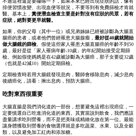
不過這裡還是要囉嗦一下，如果本來已經出現症狀的話，像有
排便習慣改變、出現血便等狀況，不要等到有免費篩檢才肯就
醫。基本上，
糞便潛血檢查主要是針對沒有症狀的民眾，若
有
症狀，絕對要更早就醫。
如果，你的父母（其中一位）或兄弟姊妹已經被診斷為大腸直
腸癌的患者，或者他們曾經罹患大腸腺瘤，
最好從40歲就開始
做大腸鏡的篩檢
。假使這些家人罹患大腸直腸癌的年齡不到50
歲，最好是從「家人罹病年齡-10歲」的年紀開始接受定期篩
檢。例如假使媽媽是在42歲被診斷為大腸癌，那子女要從32歲
（也就是42減10）開始定期篩檢。
定期檢查時若用大腸鏡發現息肉，醫師會移除息肉，減少息肉
後續癌化，請看：揪出息肉，預防大腸癌。
吃對東西很重要
大腸直腸是我們消化道的一部份，想要避免這裡出現癌症，一
定要慎選自己吃進消化道的東西。其實當說到飲食，我們應該
盡量講求吃到營養，而不是把美味或精緻化放在第一位。最能
讓身體獲取到營養的食物選擇就是多吃蔬菜、水果、以及全穀
類，以及避免加工紅肉和添加糖。