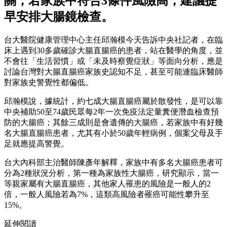
關，若家族中符合3條件風險高，建議提
早安排大腸鏡檢查。
台大醫院健康管理中心主任邱瀚模今天告訴中央社記者，在臨
床上遇到30多歲確診大腸直腸癌的患者，站在醫學的角度，並
不會往「生活習慣」或「未及時察覺症狀」等面向分析，應是
討論台灣對大腸直腸癌家族史認知不足，甚至可能連臨床醫師
對家族史警覺性都偏低。
邱瀚模說，據統計，約七成大腸直腸癌屬於散發性，是可以靠
中央補助50至74歲民眾每2年一次免疫法定量糞便潛血檢查預
防的大腸癌；其餘三成則是會遺傳的大腸癌，若家族中有好幾
名大腸直腸癌患者，尤其有小於50歲年輕病例，個案父母及手
足就應提高警覺。
台大內科部主治醫師陳彥年解釋，家族中有多名大腸癌患者可
分為2種狀況分析，第一種為家族性大腸癌，研究顯示，當一
等親家屬有大腸直腸癌，其他家人罹患的風險是一般人的2
倍，一般人風險若為7%，這類高風險者罹癌可能性攀升至
15%。
延伸閱讀