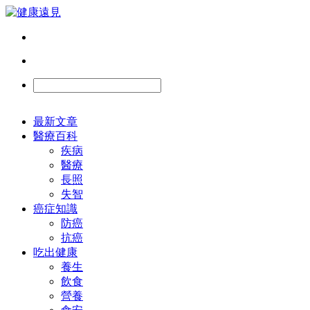
最新文章
醫療百科
疾病
醫療
長照
失智
癌症知識
防癌
抗癌
吃出健康
養生
飲食
營養