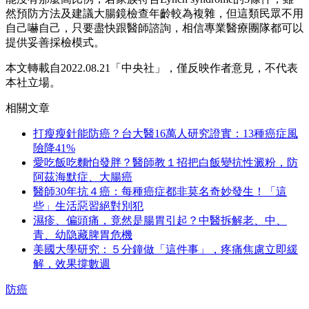
然預防方法及建議大腸鏡檢查年齡較為複雜，但這類民眾不用
自己嚇自己，只要盡快跟醫師諮詢，相信專業醫療團隊都可以
提供妥善採檢模式。
本文轉載自2022.08.21「中央社」，僅反映作者意見，不代表
本社立場。
相關文章
打瘦瘦針能防癌？台大醫16萬人研究證實：13種癌症風
險降41%
愛吃飯吃麵怕發胖？醫師教１招把白飯變抗性澱粉，防
阿茲海默症、大腸癌
醫師30年抗４癌：每種癌症都非莫名奇妙發生！「這
些」生活惡習絕對別犯
濕疹、偏頭痛，竟然是腸胃引起？中醫拆解老、中、
青、幼隐藏脾胃危機
美國大學研究：５分鐘做「這件事」，疼痛焦慮立即緩
解，效果撐數週
防癌