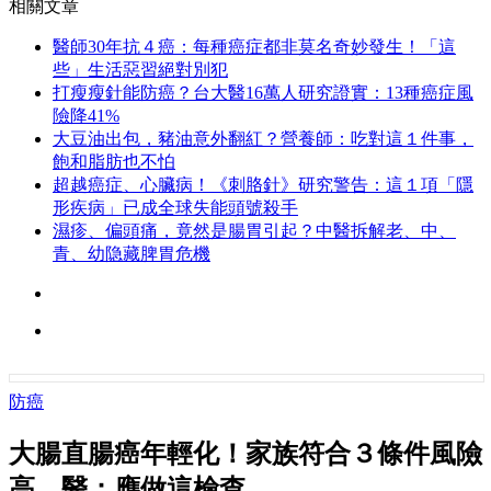
相關文章
醫師30年抗４癌：每種癌症都非莫名奇妙發生！「這
些」生活惡習絕對別犯
打瘦瘦針能防癌？台大醫16萬人研究證實：13種癌症風
險降41%
大豆油出包，豬油意外翻紅？營養師：吃對這１件事，
飽和脂肪也不怕
超越癌症、心臟病！《刺胳針》研究警告：這１項「隱
形疾病」已成全球失能頭號殺手
濕疹、偏頭痛，竟然是腸胃引起？中醫拆解老、中、
青、幼隐藏脾胃危機
防癌
大腸直腸癌年輕化！家族符合３條件風險
高，醫：應做這檢查