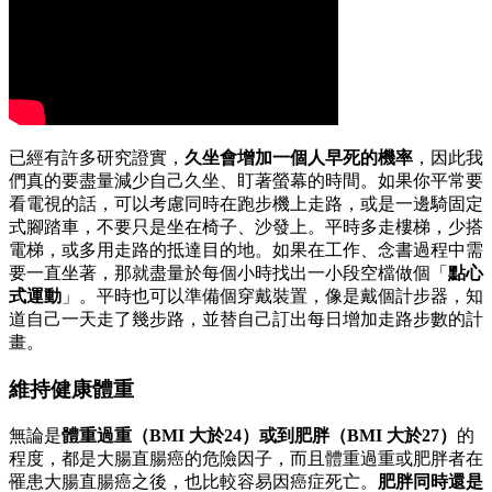
已經有許多研究證實，
久坐會增加一個人早死的機率
，因此我
們真的要盡量減少自己久坐、盯著螢幕的時間。如果你平常要
看電視的話，可以考慮同時在跑步機上走路，或是一邊騎固定
式腳踏車，不要只是坐在椅子、沙發上。平時多走樓梯，少搭
電梯，或多用走路的抵達目的地。如果在工作、念書過程中需
要一直坐著，那就盡量於每個小時找出一小段空檔做個「
點心
式運動
」。平時也可以準備個穿戴裝置，像是戴個計步器，知
道自己一天走了幾步路，並替自己訂出每日增加走路步數的計
畫。
維持健康體重
無論是
體重過重
（BMI 大於24）或到肥胖（BMI 大於27）
的
程度，都是大腸直腸癌的危險因子，而且體重過重或肥胖者在
罹患大腸直腸癌之後，也比較容易因癌症死亡。
肥胖
同時還是