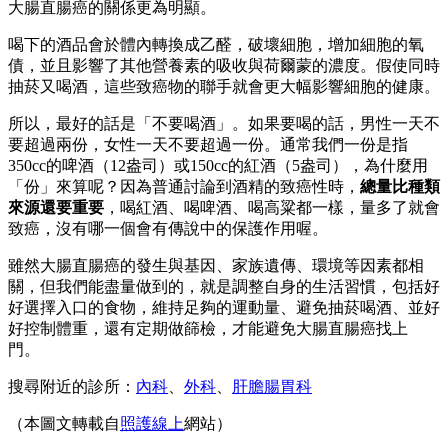
大腸直腸癌的關係更為明顯。
喝下的酒品會於體內轉換成乙醛，破壞細胞，增加細胞的氧
債，並且影響了其他營養素的吸收與荷爾蒙的濃度。假使同時
抽菸又喝酒，這些致癌物的聯手就會更大幅影響細胞的健康。
所以，最好的話是「不要喝酒」。如果要喝的話，男性一天不
要超過兩份，女性一天不要超過一份。通常我們一份是指
350cc的啤酒（12盎司）或150cc的紅酒（5盎司），為什麼用
「份」來算呢？因為普通討論到酒精的致癌性時，
總量比種類
來源還要重要
，喝紅酒、喝啤酒、喝高粱都一樣，量多了就會
致癌，沒有哪一個會有傳說中的保護作用喔。
雖然大腸直腸癌的發生與基因、家族遺傳、環境等因素都相
關，但我們能盡量做到的，就是調整自身的生活習慣，包括好
好選擇入口的食物，維持足夠的運動量、避免抽菸喝酒、並好
好控制體重，還有定期做篩檢，才能避免大腸直腸癌找上
門。
搜尋附近的診所：
內科
、
外科
、
肝膽腸胃科
（本圖文轉載自
照護線上
網站）