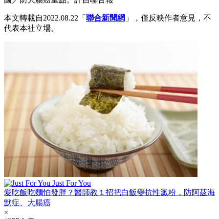
本文轉載自2022.08.22「
聯合新聞網
」，僅反映作者意見，不
代表本社立場。
Just For You
愛吃飯吃麵怕發胖？醫師教１招把白飯變抗性澱粉，防阿茲海
默症、大腸癌
×