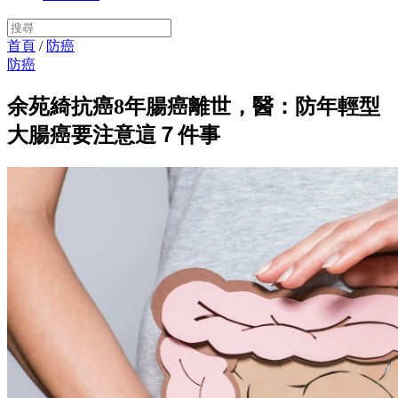
首頁
/
防癌
防癌
余苑綺抗癌8年腸癌離世，醫：防年輕型
大腸癌要注意這７件事