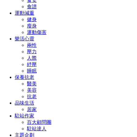
食安
食譜
運動減重
健身
瘦身
運動傷害
樂活心靈
兩性
壓力
人際
紓壓
睡眠
保養抗老
醫美
美容
抗老
品味生活
居家
駐站作家
百大顧問團
駐站達人
主題企劃