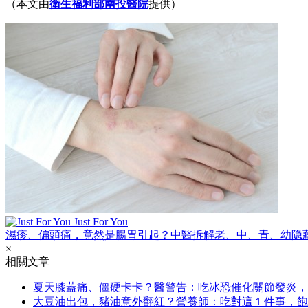
（本文由
衛生福利部南投醫院
提供）
Just For You
濕疹、偏頭痛，竟然是腸胃引起？中醫拆解老、中、青、幼隐
×
相關文章
夏天膝蓋痛、僵硬卡卡？醫警告：吃冰恐催化關節發炎，
大豆油出包，豬油意外翻紅？營養師：吃對這１件事，飽