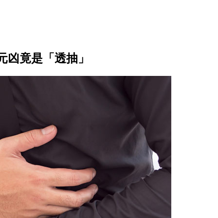
元凶竟是「透抽」