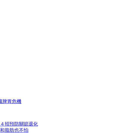
藏脾胃危機
４招預防關節退化
和脂肪也不怕