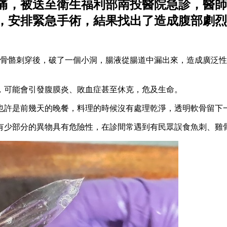
痛，被送至衛生福利部南投醫院急診，醫師
，安排緊急手術，結果找出了造成腹部劇烈
明骨骼刺穿後，破了一個小洞，腸液從腸道中漏出來，造成廣泛
，可能會引發腹膜炎、敗血症甚至休克，危及生命。
也許是前幾天的晚餐，料理的時候沒有處理乾淨，透明軟骨留下
有少部分的異物具有危險性，在診間常遇到有民眾誤食魚刺、雞