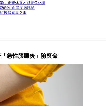
染，正確休養才能避免化膿
20%心血管疾病風險
術後保養靠２事
3倍「急性胰臟炎」險喪命