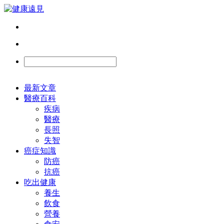
最新文章
醫療百科
疾病
醫療
長照
失智
癌症知識
防癌
抗癌
吃出健康
養生
飲食
營養