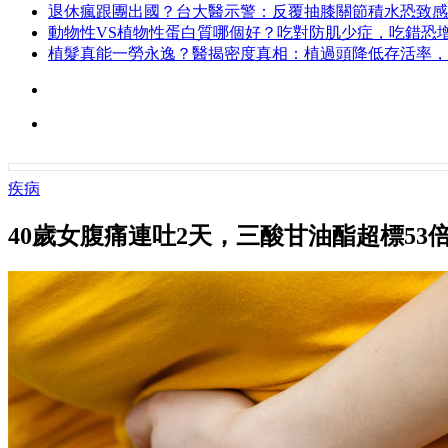
退休瘋跟團出國？台大醫示警：反覆抽膝關節積水恐致感
動物性VS植物性蛋白質哪個好？吃對防肌少症，吃錯恐增
植髮真能一勞永逸？醫揭密度真相：植過頭降低存活率，
疾病
40歲女腹痛連吐2天，三酸甘油酯超標5