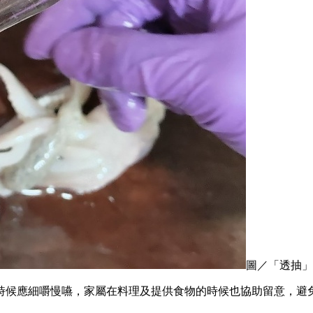
圖／「透抽」
時候應細嚼慢嚥，家屬在料理及提供食物的時候也協助留意，避