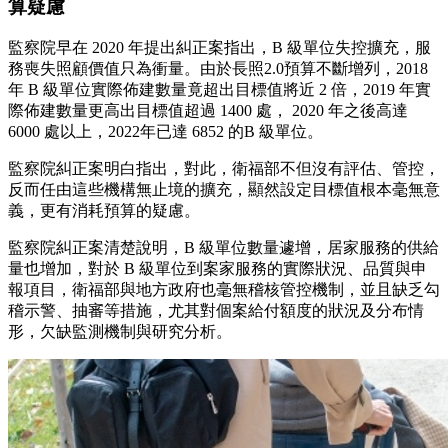
算疑慮
監察院早在 2020 年提出糾正案指出，B 級單位失控擴充，服
務喪失照顧價值只為衝量。由於長照2.0預算不斷增列，2018
年 B 級單位實際佈建數量竟超出目標值將近 2 倍，2019 年實
際佈建數量更高出目標值超過 1400 處， 2020 年之後高達
6000 處以上，2022年已達 6852 的B 級單位。
監察院糾正案明白指出，對此，衛福部不但沒有評估、管控，
反而任由這些機構無止境的擴充，顯然設定目標值根本毫無意
義，更有消耗預算的疑慮。
監察院糾正案清楚說明，B 級單位數量遽增，居家服務的供給
量也增加，對於 B 級單位到案家服務的實際狀況、品質與申
報項目，衛福部與地方政府也毫無稽核管控機制，並且缺乏勾
稽示警、抽審等措施，尤其對個案給付額度的狀況及分布情
形，欠缺監測機制與研究分析。