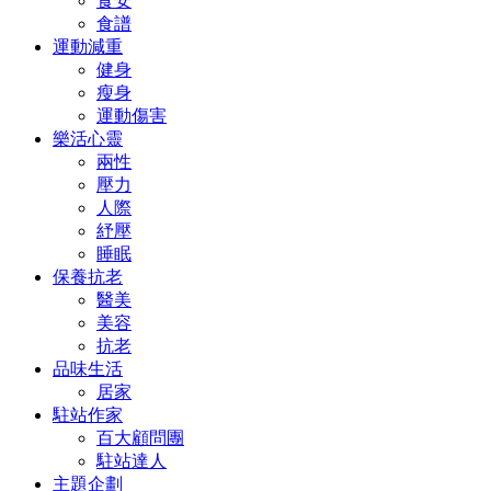
食安
食譜
運動減重
健身
瘦身
運動傷害
樂活心靈
兩性
壓力
人際
紓壓
睡眠
保養抗老
醫美
美容
抗老
品味生活
居家
駐站作家
百大顧問團
駐站達人
主題企劃