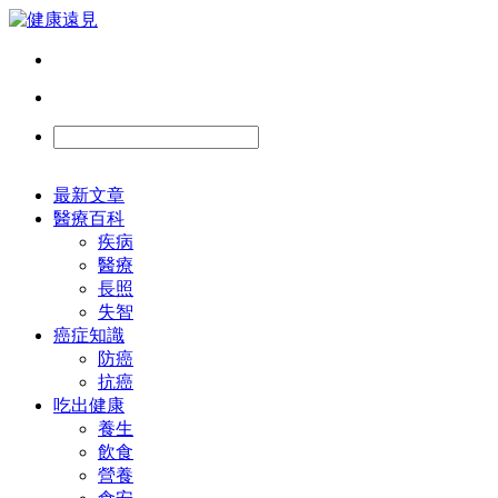
最新文章
醫療百科
疾病
醫療
長照
失智
癌症知識
防癌
抗癌
吃出健康
養生
飲食
營養