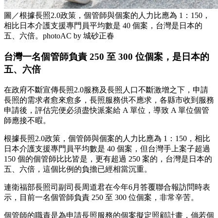
圖／根據長照2.0政策，個管師與個案的人力比應為 1：150，
相比日本介護支援專門員平均數是 40 個案，台灣是日本的
五、六倍。photoAC by 城砂正春
台灣一名個管師負責 250 至 300 位個案，是日本的
五、六倍
在政府不斷宣傳長照2.0服務及長照人口不斷激增之下，申請
長照的需求者愈來愈多，長照服務供不應求，各縣市收到服務
申請後，評估完便必須盡快派案給 A 單位，導致 A 單位個管
師應接不暇。
根據長照2.0政策，個管師與個案的人力比應為 1：150，相比
日本介護支援專門員平均數是 40 個案，但台灣手上案子超過
150 個的個管師比比皆是，更有超過 250 案的，台灣是日本的
五、六倍，這個比例的負擔已經相當沉重。
連衛福部長照司副司長周道君在今年6月答覆聯合報訪問時表
示，目前一名個管師負責 250 至 300 位個案，非常辛苦。
個管師的職責是為申請長照服務的個案擬定照顧計畫，倘若個