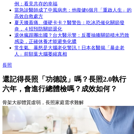
例：看見共存的幸福
當急診醫師成了中風病患：他復健6個月「重啟人生」的
高效自救處方
夏天膝蓋痛、僵硬卡卡？醫警告：吃冰恐催化關節發
炎，４招預防關節退化
退休瘋跟團出國？台大醫示警：反覆抽膝關節積水恐致
感染，正確休養才能避免化膿
常生氣、暴怒是大腦老化警訊！日本名醫揭「暴走老
人」前額葉大腦萎縮真相
長照
還記得長照「功德說」嗎？長照2.0執行
六年，會進行總體檢嗎？成效如何？
骨架大卻體質虛弱，長照家庭需求難解