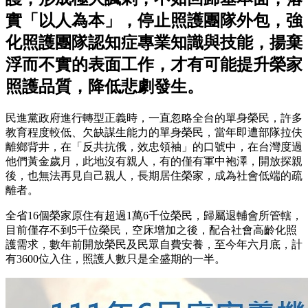
實「以人為本」，停止照護團隊外包，強
化照護團隊認知症專業知識與技能，揚棄
浮而不實的表面工作，才有可能提升榮家
照護品質，降低悲劇發生。
民進黨政府進行轉型正義時，一直忽略全台的單身榮民，許多
教育程度較低、欠缺謀生能力的單身榮民，當年即遭部隊拉伕
離鄉背井，在「反共抗俄，效忠領袖」的口號中，在台灣度過
他們黃金歲月，此地沒有親人，有的僅有軍中袍澤，開放探親
後，也無法再見自己親人，長期居住榮家，成為社會低端的疏
離者。
全省16個榮家原住有超過1萬6千位榮民，歸屬退輔會所管轄，
目前僅存不到5千位榮民，空床增加之後，配合社會高齡化照
護需求，數年前開放榮民及民眾自費安養，至今年六月底，計
有3600位入住，照護人數只是全盛期的一半。