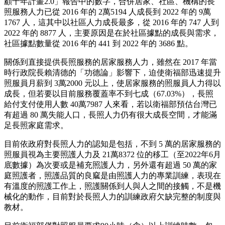
顧十年計畫2.0」報告中的數字，合併居家、社區、機構的長
照服務人力已從 2016 年的 2萬5194 人成長到 2022 年的 9萬
1767 人，這其中以社區人力成長最多，從 2016 年的 747 人到
2022 年的 8877 人，主要原因是在於社區據點的成長與需求，
社區據點數量從 2016 年的 441 到 2022 年的 3686 點。
關係到直接提供長照服務的居家服務人力，雖然在 2017 年當
時行政院長賴清德的「功德論」影響下，迫使衛福部迅速提升
照服員月薪到 3萬2000 元以上，使居家服務的照服員人力得以
成長，但若要以目前服務覆蓋率不到七成（67.03%），長照
給付支付使用人數 40萬7987 人來看，若以衛福部預估台灣已
有超過 80 萬失能人口，長照人力仍有很大成長空間，才能滿
足長照家庭需求。
目前依政府對長照人力的認知是包括，不到 5 萬的居家服務的
照服員視為主要照護人力及 21萬8372 位的移工（至2022年6月
底數據）為次要或是補充照護人力，另外還有超過 50 萬的家
庭照護者，照護品質的良窳是由照護人力的專業訓練，表現在
有溫度的照護工作上，照護關係到人與人之間的接觸，不是機
械化的動作，目前對於長照人力的訓練政府欠缺完整的制度與
教材。