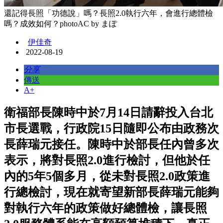
還記得長照「功德說」嗎？長照2.0執行六年，會進行總體檢
嗎？成效如何？photoAC by まぽ
伊佳奇
2022-08-19
分享
傳送
A+
衛福部長陳時中於7月14日請辭投入台北
市長選戰，行政院15日隨即公布由政務次
長薛瑞元接任。陳時中於部長任內曾多次
表示，將對長照2.0進行檢討，但他於任
內的5年5個多月，從未對長照2.0政策進
行總檢討，現在就寄望新部長薛瑞元能夠
對執行六年的政策做好總體檢，讓長照