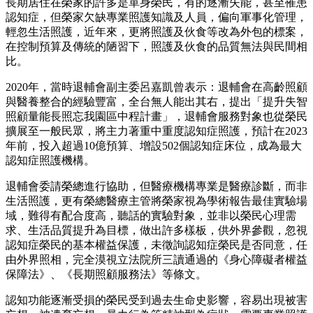
長期居住在榮家的許多是單身榮民，有的逐漸失能，甚至罹患
認知症，但榮家欠缺專業照護知識及人員，偏向軍事化管理，
輕忽生活照護，近年來，更將照護及伙食等改為外包的標案，
在控制預算及傳統的陋習下，照護及伙食的品質無法與民間相
比。
2020年，當時退輔會副主委呂嘉凱曾表示：退輔會在高齡照顧
與醫養整合的經驗豐富，全台無人能出其右，提出「提升失智
照顧量能長照忘我園區中程計畫」，退輔會服務對象也從榮民
擴展至一般民眾，將主力著重中重度認知症照護，預計在2023
年前，投入超過10億預算、增設502個認知症床位，成為最大
認知症照護機構。
退輔會委請榮總進行協助，但醫療機構專業是醫療診斷，而非
生活照護，更有榮總醫療主管將榮家視為學術報告最佳實驗場
域，難得有配合度高，聽話的實驗對象，並非以榮民心理需
求、生活品質提升為目標，做出許多樣板，供外界參觀，忽視
認知症榮民的基本權益保護，未徵詢認知症榮民是否同意，任
由外界照相，完全漠視立法院所三讀通過的《身心障礙者權益
保障法》、《長期照顧服務法》等條文。
認知功能逐漸受損的榮民受到過去生命史影響，容易出現被害