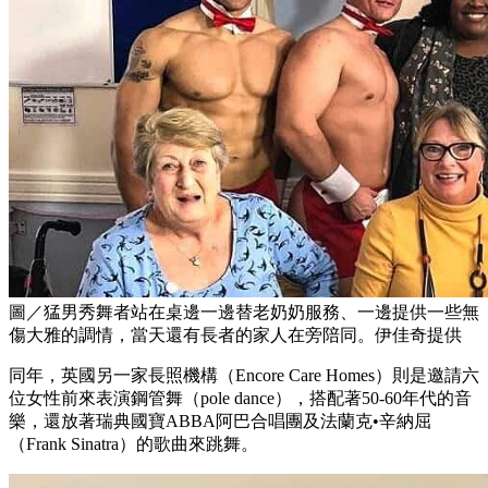
圖／猛男秀舞者站在桌邊一邊替老奶奶服務、一邊提供一些無
傷大雅的調情，當天還有長者的家人在旁陪同。伊佳奇提供
同年，英國另一家長照機構（Encore Care Homes）則是邀請六
位女性前來表演鋼管舞（pole dance），搭配著50-60年代的音
樂，還放著瑞典國寶ABBA阿巴合唱團及法蘭克•辛納屈
（Frank Sinatra）的歌曲來跳舞。