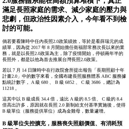
2.0服務體系能在高額預算堆積下，真正
滿足長照家庭的需求、減少家庭的壓力與
悲劇，但政治性因素介入，今年看不到檢
討的可能。
倘若要看陳時中任內長照2.0政策績效，等於是看薛瑞元的成
績單，因為從 2017 年 8 月開始擔任衛福部常務次長以來的業
務，就是以長照2.0政策為主，除了疫情開始，停頓兩年半的
長照外，都是以他為首去推展台灣長照2.0政策。
若以 7 月 14 日陳時中在行政院會所提出報告「長期照顧十年
計畫2.0」中的數字來看，全國布建長照服務體系 ABC 服務據
點統計數字， A 級 680 、 B 級 6852 、 C 級 3686 ，總計為
11218 。
這其中以 B 級成長 34.4 倍，遠比 A 級的 8.5 倍、 C 級的 8.4
倍高出許多，原因就在長照 2.0 新制給支付基準實施後，使得
B 級單位（服務提供單位）成為金雞母，數量遽增。
B 級單位失控擴充，服務喪失照顧價值、有消耗預