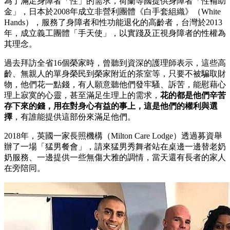
為了滿足身障者「性」的需求，荷蘭等國提供身障者「性補助
金」，日本於2008年成立非營利團體《白手套組織》（White
Hands），服務了身障者和性功能退化的高齡者，台灣於2013
年，成立義工團體「手天使」，以實踐及正視身障者的性權為
其理念。
過去拜訪全省16個榮家時，曾聽到資深的護理師表示，這些高
齡、無親人的單身榮民到榮家附近的茶室等，只要不被騙取財
物，他們花一點錢，有人願意聽他們發牢騷、訴苦，能慰藉心
理上寂寞的心靈，甚至滿足生理上的需求，
花的都是他們辛苦
存下來的錢，用在對身心有益的事上，這是他們的權利與選
擇
，有誰能提供這部份來滿足他們。
2018年，英國一家長照機構（Milton Care Lodge）透過募資舉
辦了一場「猛男餐會」，請來猛男秀舞者站在桌邊一邊替老奶
奶服務、一邊提供一些無傷大雅的調情，當天還有長者的家人
在旁陪同。