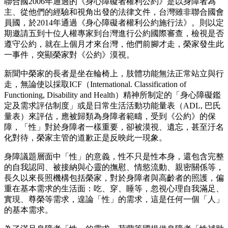
聯合國2006年通過的《身心障礙者權利公約》是以身障者為
主、從他們的經驗和視角出發的法律文件，台灣雖非聯合國會
員國，於2014年通過《身心障礙者權利公約施行法》。則以定
期邀請五到十位人權專家到台灣進行公約國際審查，檢視是否
遵守公約，就在上個月才來台灣，他們前腳才走，榮家發生此
一事件，突顯榮家對《公約》漠視。
新聞中榮家的長者是坐在輪椅上，肢體功能無法正常站立與行
走，無論使以採取ICF（International. Classification of
Functioning, Disability and Health）精神所制定的「身心障礙鑑
定及需求評估制度」或是日常生活活動功能量表（ADL, 巴氏
量表）來評估，應被歸類為身障者範疇，受到《公約》的保
障，「性」對於身障者一樣重要，卻被漠視、遺忘，甚至汙名
化對待，榮家主管的道歉正是反映此一現象。
身障議題層面中「性」的意義，性不只是性本身，還包含完整
的自我認同、被接納與心靈的撫慰、情慾流動、親密關係等，
長久以來長照機構包括榮家，對於身障者與高齡者的照護，偏
重在基本需求的生活面：吃、穿、睡等，忽視心理自我滿足、
實現、尊榮等需求，遑論「性」的需求，這是任何一個「人」
的基本需求。