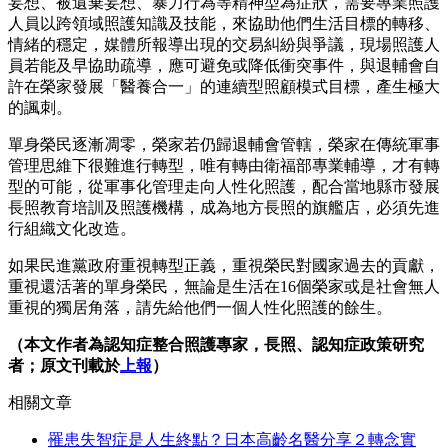
妄想、被遺棄妄想、暴力行為等精神型為症狀，需要專業照護
人員以跨領域照護知識及技能，來協助他們生活目標的轉移、
情緒的穩定，媒體所報導出現的交易糾紛與爭議，現場照護人
員若能及早協助疏導，應可避免或降低衝突事件，與退輔會自
許在榮家發展「醫養合一」的連續型照顧模式目標，產生極大
的諷刺。
單身榮民逐漸凋零，榮家若仍歸退輔會管轄，榮家在傳統軍事
管理思維下很難進行轉型，唯有轉由衛福部專業輔導，才有轉
型的可能，從軍事化管理走向人性化照護，配合當地縣市發展
長照教育培訓及照護機構，成為地方長照的旗艦店，必須先進
行組織文化改造。
如果民進黨政府重視轉型正義，重視榮民對國家過去的貢獻，
重視還活著的單身榮民，無論是生活在16個榮家或是社會無人
重視的獨居角落，請先給他們一個人性化照護的餘生。
（本文作者為認知症整合照護專家，長照、認知症政策研究
者；原文刊載於
上報
）
相關文章
罹患失智症是人生終點？日本高齡名醫分享２轉念實