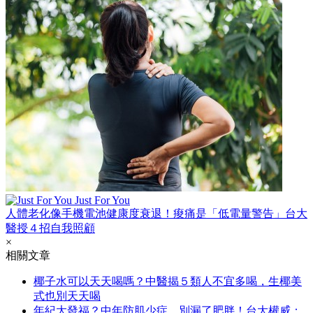
Just For You
人體老化像手機電池健康度衰退！痠痛是「低電量警告」台大
醫授４招自我照顧
×
相關文章
椰子水可以天天喝嗎？中醫揭５類人不宜多喝，生椰美
式也別天天喝
年紀大發福？中年防肌少症，別漏了肥胖！台大權威：