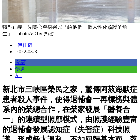
轉型正義，先關心單身榮民「給他們一個人性化照護的餘
生」。photoAC by まぽ
伊佳奇
2022-08-31
分享
傳送
A+
新北市三峽區榮民之家，驚傳阿茲海默症
患者殺人事件，使得退輔會一再標榜與體
系內的榮總合作，在榮家發展「醫養合
一」的連續型照顧模式，由照護經驗豐富
的退輔會發展認知症（失智症）科技照
護，形成極大諷刺，不如回歸基本面，落