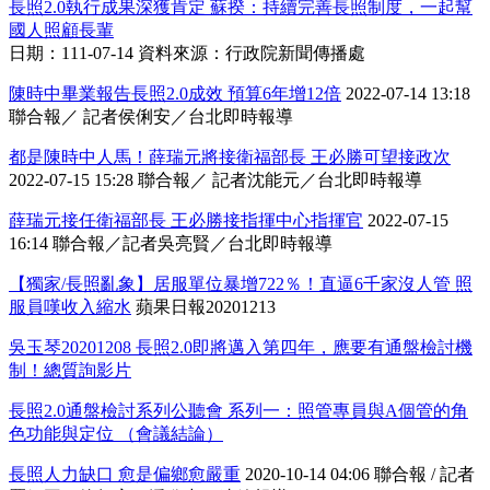
長照2.0執行成果深獲肯定 蘇揆：持續完善長照制度，一起幫
國人照顧長輩
日期：111-07-14 資料來源：行政院新聞傳播處
陳時中畢業報告長照2.0成效 預算6年增12倍
2022-07-14 13:18
聯合報／ 記者侯俐安／台北即時報導
都是陳時中人馬！薛瑞元將接衛福部長 王必勝可望接政次
2022-07-15 15:28 聯合報／ 記者沈能元／台北即時報導
薛瑞元接任衛福部長 王必勝接指揮中心指揮官
2022-07-15
16:14 聯合報／記者吳亮賢／台北即時報導
【獨家/長照亂象】居服單位暴增722％！直逼6千家沒人管 照
服員嘆收入縮水
蘋果日報20201213
吳玉琴20201208 長照2.0即將邁入第四年，應要有通盤檢討機
制！總質詢影片
長照2.0通盤檢討系列公聽會 系列一：照管專員與A個管的角
色功能與定位 （會議結論）
長照人力缺口 愈是偏鄉愈嚴重
2020-10-14 04:06 聯合報 / 記者