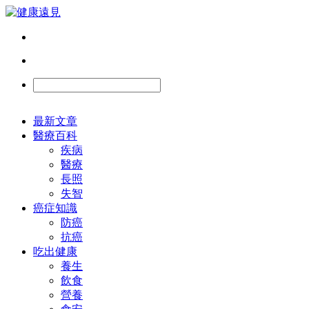
最新文章
醫療百科
疾病
醫療
長照
失智
癌症知識
防癌
抗癌
吃出健康
養生
飲食
營養