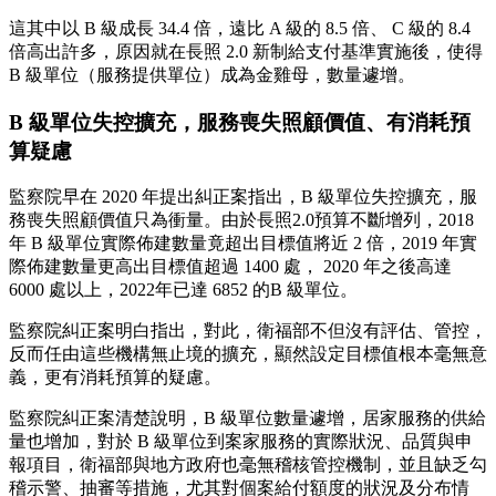
這其中以 B 級成長 34.4 倍，遠比 A 級的 8.5 倍、 C 級的 8.4
倍高出許多，原因就在長照 2.0 新制給支付基準實施後，使得
B 級單位（服務提供單位）成為金雞母，數量遽增。
B 級單位失控擴充，服務喪失照顧價值、有消耗預
算疑慮
監察院早在 2020 年提出糾正案指出，B 級單位失控擴充，服
務喪失照顧價值只為衝量。由於長照2.0預算不斷增列，2018
年 B 級單位實際佈建數量竟超出目標值將近 2 倍，2019 年實
際佈建數量更高出目標值超過 1400 處， 2020 年之後高達
6000 處以上，2022年已達 6852 的B 級單位。
監察院糾正案明白指出，對此，衛福部不但沒有評估、管控，
反而任由這些機構無止境的擴充，顯然設定目標值根本毫無意
義，更有消耗預算的疑慮。
監察院糾正案清楚說明，B 級單位數量遽增，居家服務的供給
量也增加，對於 B 級單位到案家服務的實際狀況、品質與申
報項目，衛福部與地方政府也毫無稽核管控機制，並且缺乏勾
稽示警、抽審等措施，尤其對個案給付額度的狀況及分布情