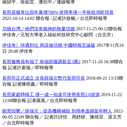
羅紹平、徐如宜、潘欣中／連線報導
長照居服單位四年暴增788% 使用率僅一半挨批消耗預算
2021-10-14 14:02 聯合報 / 記者許政榆／台北即時報導
功德台灣／他們沒有賴神的無量功德
2017-11-25 00:12聯合報
伊佳奇／元智大學老人福祉科技研究中心顧問（台北市）
伊佳奇》待遇到位 再談做功德 中國時報言論版
2017年11月24
日 20:48 伊佳奇
長照服務員有福了 衛福部擬調薪至3萬2
2017-11-26 16:38聯合
報 記者許家瑜／即時報導
長照司正式成立 次長薛瑞元暫代長照司長
2018-09-21 13:33聯
合報 記者陳雨鑫／即時報導
長照家庭聘移工 僅一成一知道可使用長照2.0資源
2019-11-22
12:08聯合報 記者羅真／台北即時報導
願景回響／薛瑞元：提高機構補助 別用孝道綁架年輕人
2022-
06-05 22:09 聯合報／ 記者許詩愷、周妤靜、陳靖宜、梁玉芳
／台北即時報導