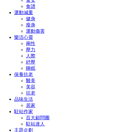
食安
食譜
運動減重
健身
瘦身
運動傷害
樂活心靈
兩性
壓力
人際
紓壓
睡眠
保養抗老
醫美
美容
抗老
品味生活
居家
駐站作家
百大顧問團
駐站達人
主題企劃