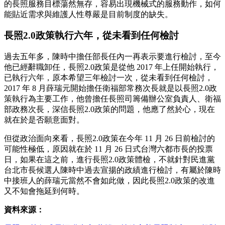
的長照服務目標蕩然無存，容易出現機械式的服務動作，如何
能貼近需求與維護人性尊嚴是目前制度的缺失。
長照2.0政策執行六年，從未看到任何檢討
過去五年多，陳時中擔任部長任內一再表示要進行檢討，至今
他已經辭職卸任，長照2.0政策是從他 2017 年上任開始執行，
已執行六年，原本希望三年檢討一次，從未看到任何檢討，
2017 年 8 月薛瑞元開始擔任衛福部常務次長就是以長照2.0政
策執行為主要工作，他曾擔任長照司籌備辦公室負責人、衛福
部政務次長，深信長照2.0政策的問題，他應了然於心，現在
就在於是否願意面對。
但從政治面向來看，長照2.0政策在今年 11 月 26 日前檢討的
可能性極低，原因就在於 11 月 26 日式台灣六都市長的投票
日，如果在這之前，進行長照2.0政策體檢，不就針對民進黨
台北市長候選人陳時中過去宣揚的政績進行檢討，有屬於陳時
中接班人的薛瑞元當然不會如此做，因此長照2.0政策的改進
又不知會拖延到何時。
資料來源：