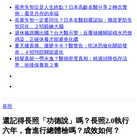
罹患失智症是人生終點？日本高齡名醫分享２轉念實
例：看見共存的幸福
長輩失智一定要同住？日本名醫顛覆認知：獨居更防失
智惡化，２招鍛鍊大腦
退休瘋跟團出國？台大醫示警：反覆抽膝關節積水恐致
感染，正確休養才能避免化膿
夏天膝蓋痛、僵硬卡卡？醫警告：吃冰恐催化關節發
炎，４招預防關節退化
植髮真能一勞永逸？醫揭密度真相：植過頭降低存活
率，術後保養靠２事
長照
還記得長照「功德說」嗎？長照2.0執行
六年，會進行總體檢嗎？成效如何？