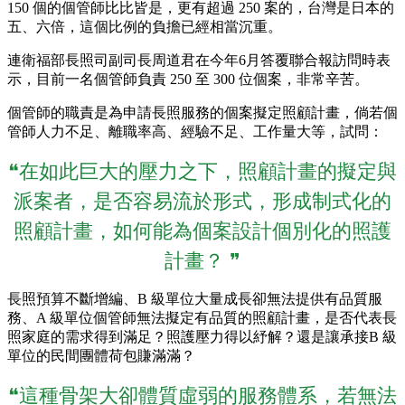
150 個的個管師比比皆是，更有超過 250 案的，台灣是日本的
五、六倍，這個比例的負擔已經相當沉重。
連衛福部長照司副司長周道君在今年6月答覆聯合報訪問時表
示，目前一名個管師負責 250 至 300 位個案，非常辛苦。
個管師的職責是為申請長照服務的個案擬定照顧計畫，倘若個
管師人力不足、離職率高、經驗不足、工作量大等，試問：
❝在如此巨大的壓力之下，照顧計畫的擬定與
派案者，是否容易流於形式，形成制式化的
照顧計畫，如何能為個案設計個別化的照護
計畫？ ❞
長照預算不斷增編、B 級單位大量成長卻無法提供有品質服
務、A 級單位個管師無法擬定有品質的照顧計畫，是否代表長
照家庭的需求得到滿足？照護壓力得以紓解？還是讓承接B 級
單位的民間團體荷包賺滿滿？
❝這種骨架大卻體質虛弱的服務體系，若無法