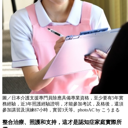
圖／日本介護支援專門員除應具備專業資格，至少要有5年實
務經驗，近3年照護經驗證明，才能參加考試，及格後，還須
參加講習及演練87小時，實習3天等。photoAC by こうまる
整合治療、照護和支持，這才是認知症家庭實際所