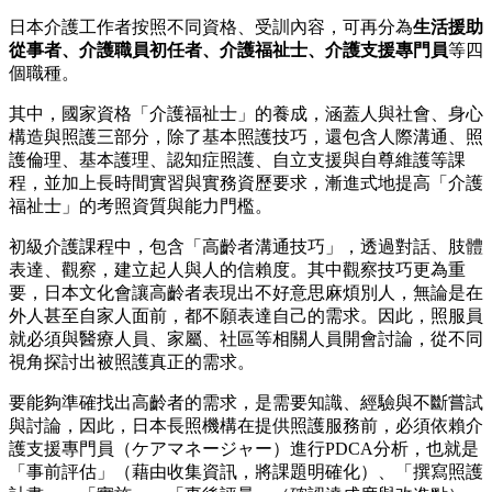
日本介護工作者按照不同資格、受訓內容，可再分為
生活援助
從事者、介護職員初任者、介護福祉士、介護支援專門員
等四
個職種。
其中，國家資格「介護福祉士」的養成，涵蓋人與社會、身心
構造與照護三部分，除了基本照護技巧，還包含人際溝通、照
護倫理、基本護理、認知症照護、自立支援與自尊維護等課
程，並加上長時間實習與實務資歷要求，漸進式地提高「介護
福祉士」的考照資質與能力門檻。
初級介護課程中，包含「高齡者溝通技巧」，透過對話、肢體
表達、觀察，建立起人與人的信賴度。其中觀察技巧更為重
要，日本文化會讓高齡者表現出不好意思麻煩別人，無論是在
外人甚至自家人面前，都不願表達自己的需求。因此，照服員
就必須與醫療人員、家屬、社區等相關人員開會討論，從不同
視角探討出被照護真正的需求。
要能夠準確找出高齡者的需求，是需要知識、經驗與不斷嘗試
與討論，因此，日本長照機構在提供照護服務前，必須依賴介
護支援專門員（ケアマネージャー）進行PDCA分析，也就是
「事前評估」（藉由收集資訊，將課題明確化）、「撰寫照護