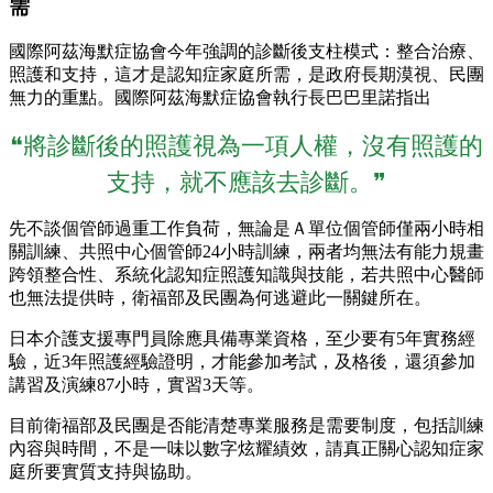
需
國際阿茲海默症協會今年強調的診斷後支柱模式：整合治療、
照護和支持，這才是認知症家庭所需，是政府長期漠視、民團
無力的重點。國際阿茲海默症協會執行長巴巴里諾指出
❝將診斷後的照護視為一項人權，沒有照護的
支持，就不應該去診斷。❞
先不談個管師過重工作負荷，無論是Ａ單位個管師僅兩小時相
關訓練、共照中心個管師24小時訓練，兩者均無法有能力規畫
跨領整合性、系統化認知症照護知識與技能，若共照中心醫師
也無法提供時，衛福部及民團為何逃避此一關鍵所在。
日本介護支援專門員除應具備專業資格，至少要有5年實務經
驗，近3年照護經驗證明，才能參加考試，及格後，還須參加
講習及演練87小時，實習3天等。
目前衛福部及民團是否能清楚專業服務是需要制度，包括訓練
內容與時間，不是一味以數字炫耀績效，請真正關心認知症家
庭所要實質支持與協助。