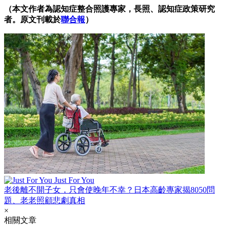
（本文作者為認知症整合照護專家，長照、認知症政策研究
者。
原文刊載於
聯合報
）
Just For You
老後離不開子女，只會使晚年不幸？日本高齡專家揭8050問
題、老老照顧悲劇真相
×
相關文章