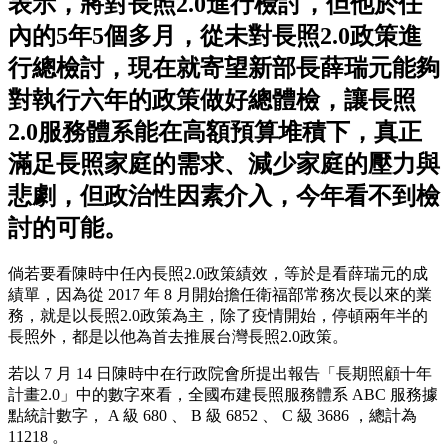
表示，將對長照2.0進行檢討，但他於任
內的5年5個多月，從未對長照2.0政策進
行總檢討，現在就寄望新部長薛瑞元能夠
對執行六年的政策做好總體檢，讓長照
2.0服務體系能在高額預算堆積下，真正
滿足長照家庭的需求、減少家庭的壓力與
悲劇，但政治性因素介入，今年看不到檢
討的可能。
倘若要看陳時中任內長照2.0政策績效，等於是看薛瑞元的成
績單，因為從 2017 年 8 月開始擔任衛福部常務次長以來的業
務，就是以長照2.0政策為主，除了疫情開始，停頓兩年半的
長照外，都是以他為首去推展台灣長照2.0政策。
若以 7 月 14 日陳時中在行政院會所提出報告「長期照顧十年
計畫2.0」中的數字來看，全國布建長照服務體系 ABC 服務據
點統計數字， A 級 680 、 B 級 6852 、 C 級 3686 ，總計為
11218 。