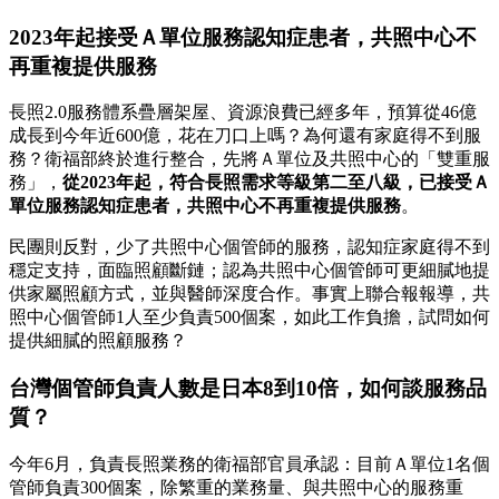
2023年起
接受Ａ單位服務認知症患者，
共照中心不
再重複提供服務
長照2.0服務體系疊層架屋、資源浪費已經多年，預算從46億
成長到今年近600億，花在刀口上嗎？為何還有家庭得不到服
務？衛福部終於進行整合，先將Ａ單位及共照中心的「雙重服
務」，
從2023年起，符合長照需求等級第二至八級，已接受Ａ
單位服務認知症患者，共照中心不再重複提供服務
。
民團則反對，少了共照中心個管師的服務，認知症家庭得不到
穩定支持，面臨照顧斷鏈；認為共照中心個管師可更細膩地提
供家屬照顧方式，並與醫師深度合作。事實上聯合報報導，共
照中心個管師1人至少負責500個案，如此工作負擔，試問如何
提供細膩的照顧服務？
台灣個管師負責人數是日本8到10倍，如何談服務品
質？
今年6月，負責長照業務的衛福部官員承認：目前Ａ單位1名個
管師負責300個案，除繁重的業務量、與共照中心的服務重