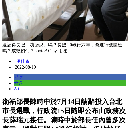
還記得長照「功德說」嗎？長照2.0執行六年，會進行總體檢
嗎？成效如何？photoAC by まぽ
伊佳奇
2022-08-19
分享
傳送
A+
衛福部長陳時中於7月14日請辭投入台北
市長選戰，行政院15日隨即公布由政務次
長薛瑞元接任。陳時中於部長任內曾多次