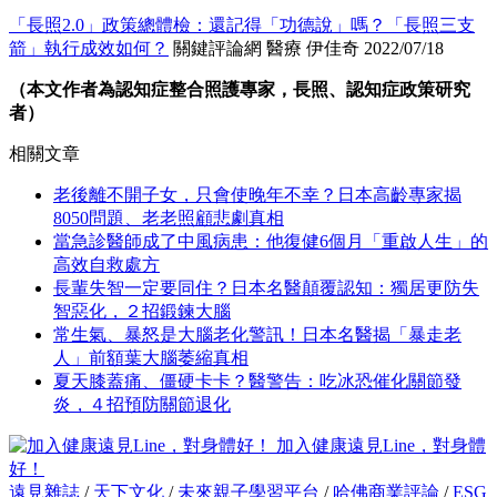
「長照2.0」政策總體檢：還記得「功德說」嗎？「長照三支
箭」執行成效如何？
關鍵評論網 醫療 伊佳奇 2022/07/18
（本文作者為認知症整合照護專家，長照、認知症政策研究
者）
相關文章
老後離不開子女，只會使晚年不幸？日本高齡專家揭
8050問題、老老照顧悲劇真相
當急診醫師成了中風病患：他復健6個月「重啟人生」的
高效自救處方
長輩失智一定要同住？日本名醫顛覆認知：獨居更防失
智惡化，２招鍛鍊大腦
常生氣、暴怒是大腦老化警訊！日本名醫揭「暴走老
人」前額葉大腦萎縮真相
夏天膝蓋痛、僵硬卡卡？醫警告：吃冰恐催化關節發
炎，４招預防關節退化
加入健康遠見Line，對身體
好！
遠見雜誌
/
天下文化
/
未來親子學習平台
/
哈佛商業評論
/
ESG