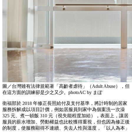
圖／台灣雖有法律規範著「高齡者虐待」（Adult Abuse），但
在這方面的訓練卻是少之又少。photoAC by まぽ
衛福部於 2018 年修正長照給付及支付基準，將計時制的居家
服務拆解成以項目計價，例如居服員到家中為個案洗一次澡
325 元、煮一頓飯 310 元（視失能程度加給），表面上，讓居
服員的薪水增加、勞動權益也比較獲得重視，但也因為修正後
的制度，使服務顯得不連續、失去人性與溫度，「以人為本」