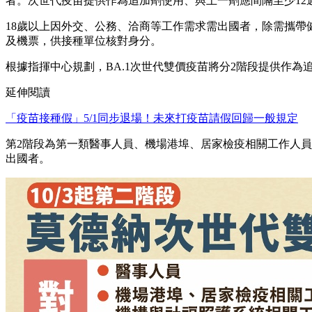
者。次世代疫苗提供作為追加劑使用、與上一劑應間隔至少12
18歲以上因外交、公務、洽商等工作需求需出國者，除需攜帶健
及機票，供接種單位核對身分。
根據指揮中心規劃，BA.1次世代雙價疫苗將分2階段提供作為
延伸閱讀
「疫苗接種假」5/1同步退場！未來打疫苗請假回歸一般規定
第2階段為第一類醫事人員、機場港埠、居家檢疫相關工作人員
出國者。