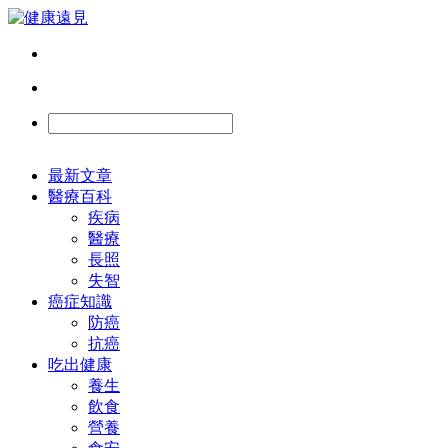
最新文章
醫療百科
疾病
醫療
長照
失智
癌症知識
防癌
抗癌
吃出健康
養生
飲食
營養