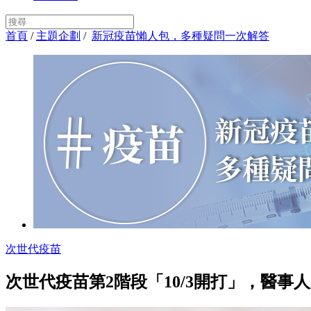
首頁
/
主題企劃
/
新冠疫苗懶人包，多種疑問一次解答
次世代疫苗
次世代疫苗第2階段「10/3開打」，醫事