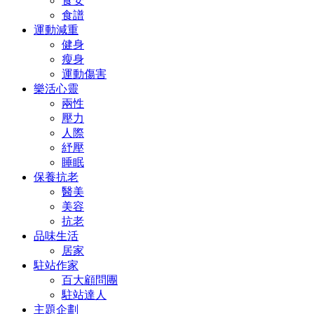
食安
食譜
運動減重
健身
瘦身
運動傷害
樂活心靈
兩性
壓力
人際
紓壓
睡眠
保養抗老
醫美
美容
抗老
品味生活
居家
駐站作家
百大顧問團
駐站達人
主題企劃