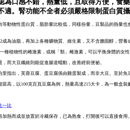
認為口感不錯，熱量低，且取得方便，食藥
不適。腎功能不全者必須嚴格限制蛋白質攝
肉等動物性蛋白質，脂肪量比較低，同樣份量，豆製品的熱量也
，2成為油脂，再加上各種礦物質、維生素，又不含膽固醇，營養
s），是一種植物性的雌激素，或稱「類」雌激素，可以平衡身體的
題，而大豆纖維則能促進腸道蠕動，改善經前便祕。
怡里指出，芙蓉豆腐、蛋豆腐係由雞蛋製成，而非大豆。至於魚
當高，以100克百頁豆腐為例，熱量高達215大卡，為一般盒裝
比一比
再加熱而成並放置於冷藏保存，已為熟食，打開後可以直接食用