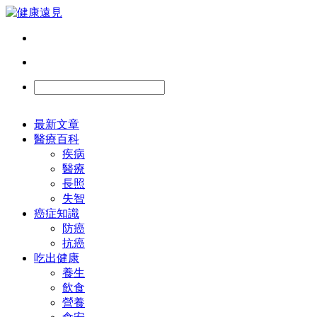
最新文章
醫療百科
疾病
醫療
長照
失智
癌症知識
防癌
抗癌
吃出健康
養生
飲食
營養