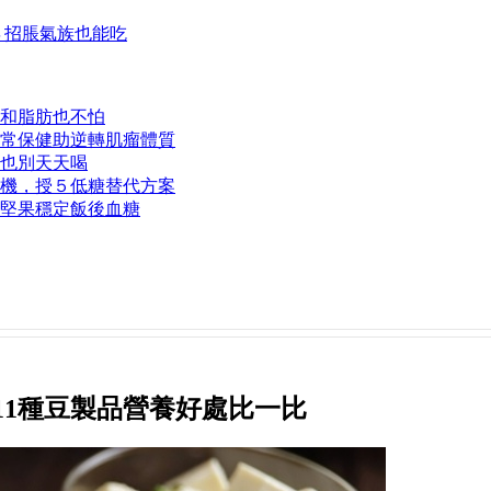
４招脹氣族也能吃
和脂肪也不怕
常保健助逆轉肌瘤體質
也別天天喝
機，授５低糖替代方案
１堅果穩定飯後血糖
11種豆製品營養好處比一比