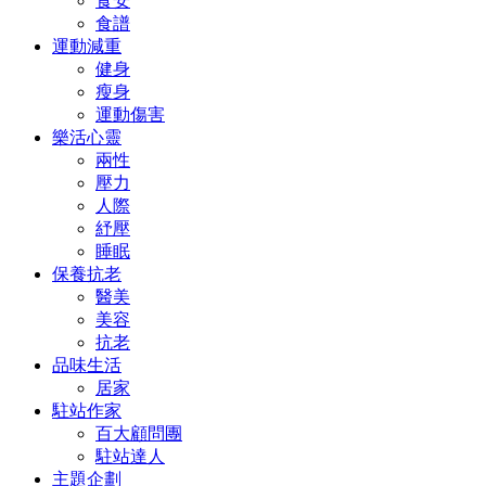
食安
食譜
運動減重
健身
瘦身
運動傷害
樂活心靈
兩性
壓力
人際
紓壓
睡眠
保養抗老
醫美
美容
抗老
品味生活
居家
駐站作家
百大顧問團
駐站達人
主題企劃