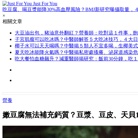
Just For You
吃豆腐、喝豆漿能降30%高血壓風險？BMJ新研究曝攝取量，
×
相關文章
大豆油出包，豬油意外翻紅？營養師：吃對這１件事，飽
子宮肌瘤可以吃冰嗎？中醫師解答５大吃冰技巧，４大日
椰子水可以天天喝嗎？中醫揭５類人不宜多喝，生椰美式
夏天吃冰能降火氣嗎？中醫揭私密處搔癢、泌尿道感染危
吃大餐怕血糖飆升？減重醫師揭研究：飯前30分鐘，吃
營養
嫩豆腐無法補充鈣質？豆漿、豆皮、天貝