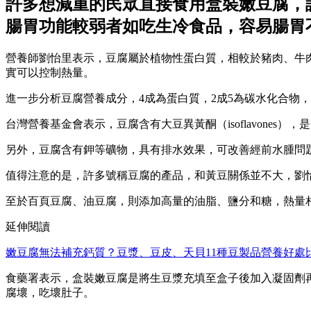
許多想減重的民眾直接食用盒裝嫩豆腐，
腸胃功能較弱者如吃生冷食品，容易腸胃
營養師劉怡里表示，豆腐屬於植物性蛋白質，相較於豬肉、牛
實可以控制熱量。
進一步分析豆腐營養成分，4成為蛋白質，2成5為碳水化合物
台灣營養基金會表示，豆腐含有大豆異黃酮（isoflavone
另外，豆腐含有鉀等礦物，具有排水效果，可改善經前水腫問
值得注意的是，許多號稱豆腐的產品，和黃豆關係並不大，劉
至於百頁豆腐、油豆腐，則添加高量的油脂、鹽分和糖，熱量相
延伸閱讀
嫩豆腐無法補充鈣質？豆漿、豆皮、天貝11種豆製品營養好處
食藥署表示，盒裝嫩豆腐是將生豆漿充填至盒子後加入凝固劑
腐壞，吃壞肚子。